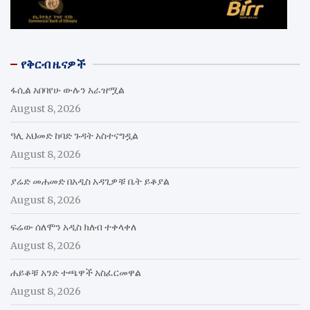
የቅርብ ዜናዎች
ፋሲል አበባየሁ ውሉን አራዝሟል
August 8, 2026
ዓሊ አህመድ ከባድ ጉዳት አስተናግዷል
August 8, 2026
ያሬድ መሐመድ በአዲስ አዳጊዎቹ ቤት ይቆያል
August 8, 2026
ፍሬው ሰለሞን አዲስ ክለብ ተቀላቀለ
August 8, 2026
ሐይቆቹ አንድ ተጫዋች አስፈርመዋል
August 8, 2026