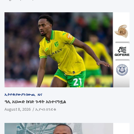
ኢትዮጵያውያን በውጪ
ዜና
ዓሊ አህመድ ከባድ ጉዳት አስተናግዷል
August 8, 2026
ኢዮብ ሰንደቁ