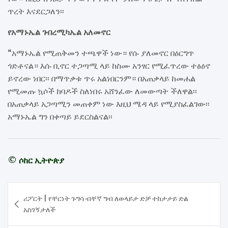
ጥረት እናደርጋለን፡፡
የአማኑኤል ገብረሚካኤል አለመኖር
“አማኑኤል የሚጠቅመን ተጫዋች ነው። የሱ ያለመኖር በዕርግጥ
ጎድቶናል። እሱ ቢኖር ተጋጣሚ ላይ ከስሙ አንፃር የሚፈጥረው ተፅዕኖ
ይኖረው ነበር፡፡ በማጥቃቱ ጥሩ አልነበርንም። በአጠቃላይ ከመሐል
የሚመጡ ኳሶች ከባዶች ስለነበሩ አሸንፈው ለመውጣት ችለዋል፡፡
በአጠቃላይ አጋጣሚን መጠቀም ነው እዚህ ሜዳ ላይ የሚያስፈልገው፡፡
አማኑኤል ግን በቀጣይ ይደርስልናል፡፡
© ሶከር ኢትዮጵያ
Post
ሪፖርት | የቸርነት ጉግሳ ብቸኛ ግብ ለወላይታ ድቻ ተከታታይ ድል
navigation
አስገኝታለች