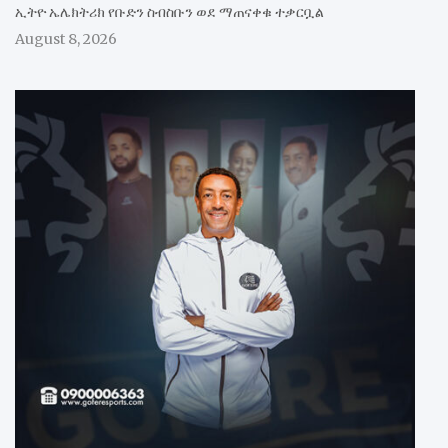
ኢትዮ ኤሌክትሪክ የቡድን ስብስቡን ወደ ማጠናቀቁ ተቃርቧል
August 8, 2026