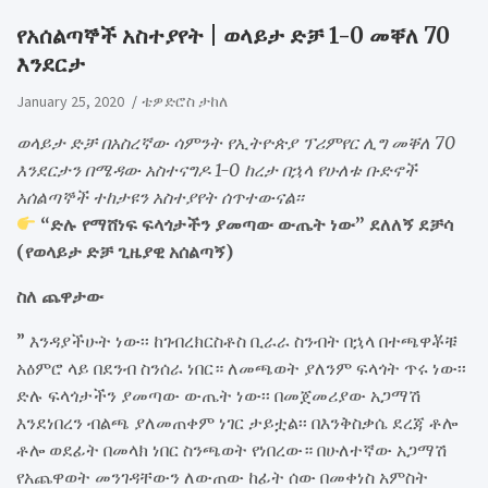
የአሰልጣኞች አስተያየት | ወላይታ ድቻ 1-0 መቐለ 70
እንደርታ
January 25, 2020
ቴዎድሮስ ታከለ
ወላይታ ድቻ በአስረኛው ሳምንት የኢትዮጵያ ፕሪምየር ሊግ መቐለ 70
እንደርታን በሜዳው አስተናግዶ 1-0 ከረታ በኋላ የሁለቱ ቡድኖች
አሰልጣኞች ተከታዩን አስተያየት ሰጥተውናል፡፡
“ድሉ የማሸነፍ ፍላጎታችን ያመጣው ውጤት ነው” ደለለኝ ደቻሳ
(የወላይታ ድቻ ጊዜያዊ አሰልጣኝ)
ስለ ጨዋታው
” እንዳያችሁት ነው፡፡ ከገብረክርስቶስ ቢራራ ስንብት በኋላ በተጫዋቾቹ
አዕምሮ ላይ በደንብ ስንሰራ ነበር። ለመጫወት ያለንም ፍላጎት ጥሩ ነው፡፡
ድሉ ፍላጎታችን ያመጣው ውጤት ነው፡፡ በመጀመሪያው አጋማሽ
እንደነበረን ብልጫ ያለመጠቀም ነገር ታይቷል፡፡ በእንቅስቃሴ ደረጃ ቶሎ
ቶሎ ወደፊት በመላክ ነበር ስንጫወት የነበረው። በሁለተኛው አጋማሽ
የአጨዋወት መንገዳቸውን ለውጠው ከፊት ሰው በመቀነስ አምስት