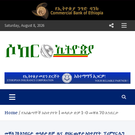
Skip
to
content
Saturday, August 8, 2026
ሶከር ኢትዮጵያ
የኢትዮጵያ እግርኳስ ድምፅ !
Home
የአሰልጣኞች አስተያየት | ወላይታ ድቻ 1-0 መቐለ 70 እንደርታ
መቐለ 70 እንደርታ
ወላይታ ድቻ
ዜና
ድህረ ጨዋታ አስተያየት
ፕሪምየር ሊግ