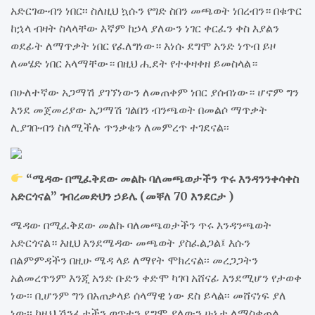
አድርገውብን ነበር፡፡ ስለዚህ ኳሱን የግድ ስበን መጫወት ነበረብን። በቁጥር
ከኋላ ብዛት ስላላቸው እኛም ከኃላ ያለውን ነገር ቀርፈን ቀስ እያልን
ወደፊት ለማጥቃት ነበር የፈለግነው። እነሱ ደግሞ አንድ ነጥብ ይዞ
ለመሄድ ነበር አላማቸው። በዚህ ሒደት የተቀዛቀዘ ይመስላል።
በሁለተኛው አጋማሽ ያገኘነውን ለመጠቀም ነበር ያሰብነው። ሆኖም ግን
እንደ መጀመሪያው አጋማሽ ገልበን ብንጫወት በመልሶ ማጥቃት
ሊያገቡብን ስለሚችሉ ጥንቃቄን ለመምረጥ ተገደናል፡፡
“ሜዳው በሚፈቅደው መልኩ ባለመጫወታችን ጥሩ እንዳንንቀሳቀስ
አድርጎናል” ገብረመድህን ኃይሌ (መቐለ 70 እንደርታ )
ሜዳው በሚፈቅደው መልኩ ባለመጫወታችን ጥሩ እንዳንጫወት
አድርጎናል። እዚህ እንደሜዳው መጫወት ያስፈልጋል፤ እሱን
በልምምዳችን በዚሁ ሜዳ ላይ ለማየት ሞክረናል፡፡ መረጋጋትን
አልመረጥንም እንጂ አንድ ቡድን ቀድሞ ካገባ አሸናፊ እንደሚሆን የታወቀ
ነው፡፡ ቢሆንም ግን በአጠቃላይ ሰላማዊ ነው ደስ ይላል፡፡ መሸናነፍ ያለ
ነው፡፡ ከዚህ ሽንፈታችን ወጥተን ደግሞ ያለውን ሁኔታ ለማስቀጠል