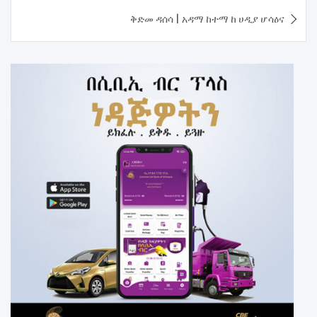
ቅድመ ዳሰሳ | አዳማ ከተማ ከ ሀዲያ ሆሳዕና