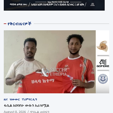
የቅርብ ዜናዎች
ዜና
ዝውውር
ፕሪምየር ሊግ
ፋሲል አበባየሁ ውሉን አራዝሟል
August 8, 2026
ዳንኤል መስፍን