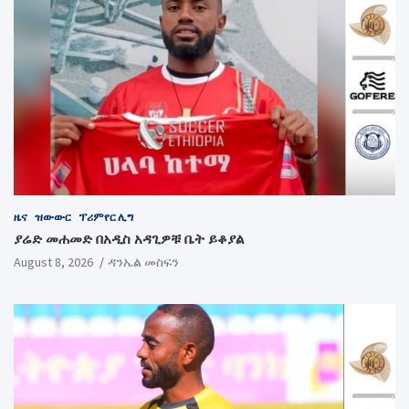
ዜና
ዝውውር
ፕሪምየር ሊግ
ያሬድ መሐመድ በአዲስ አዳጊዎቹ ቤት ይቆያል
August 8, 2026
ዳንኤል መስፍን