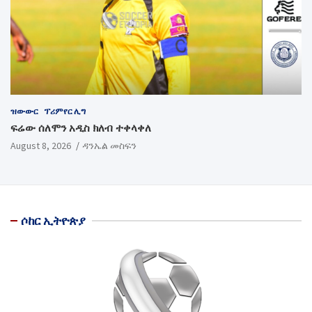
ዝውውር
ፕሪምየር ሊግ
ፍሬው ሰለሞን አዲስ ክለብ ተቀላቀለ
August 8, 2026
ዳንኤል መስፍን
ሶከር ኢትዮጵያ