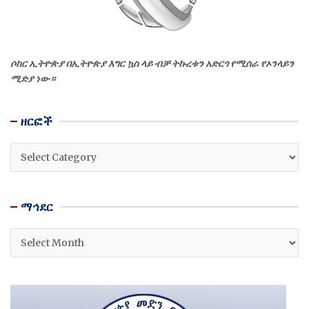
ሶከር ኢትዮጵያ በኢትዮጵያ እግር ኳስ ላይ ብቻ ትኩረቱን አድርጎ የሚሰራ የኦንላይን
ሚድያ ነው።
ዘርፎች
ዘርፎች
ማኅደር
ማኅደር