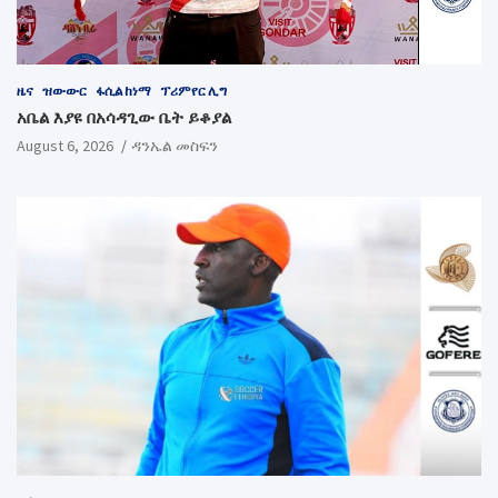
ዜና
ዝውውር
ፋሲል ከነማ
ፕሪምየር ሊግ
አቤል እያዩ በአሳዳጊው ቤት ይቆያል
August 6, 2026
ዳንኤል መስፍን