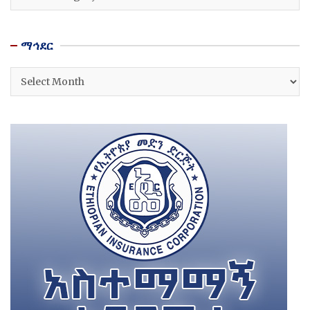
ማኅደር
ማኅደር