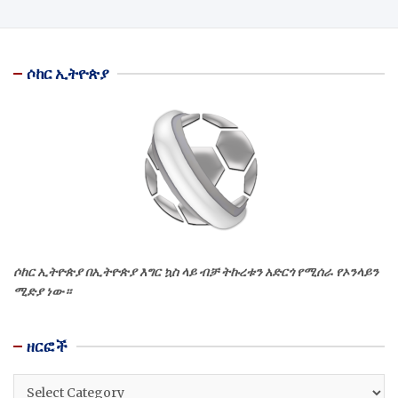
ሶከር ኢትዮጵያ
ሶከር ኢትዮጵያ በኢትዮጵያ እግር ኳስ ላይ ብቻ ትኩረቱን አድርጎ የሚሰራ የኦንላይን
ሚድያ ነው።
ዘርፎች
ዘርፎች