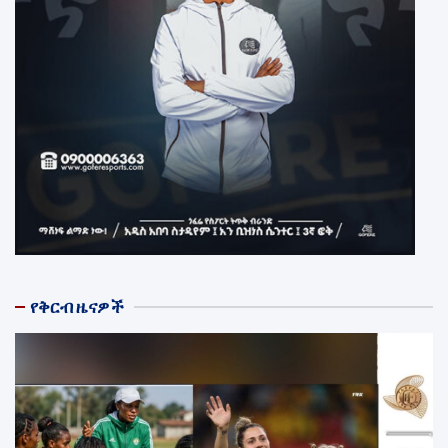
የቅርብ ዜናዎች