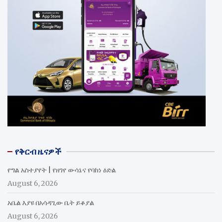
የቅርብ ዜናዎች
የግል አስተያየት | የዘገየ ውሳኔና የባከነ ዕድል
August 6, 2026
አቤል እያዩ በአሳዳጊው ቤት ይቆያል
August 6, 2026