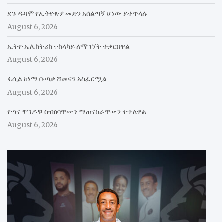
ደጉ ዱባሞ የኢትዮጵያ መድን አሰልጣኝ ሆነው ይቀጥላሉ
August 6, 2026
ኢትዮ ኤሌክትሪክ ተከላካይ ለማግኘት ተቃርበዋል
August 6, 2026
ፋሲል ከነማ ቡጣቃ ሸመናን አስፈርሟል
August 6, 2026
የጣና ሞገዶቹ ስብስባቸውን ማጠናከራቸውን ቀጥለዋል
August 6, 2026