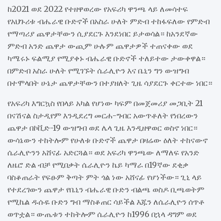
ከ2021 ወደ 2022 የተዘዋወረው የአፍሪካ ዋንጫ ላይ ለመሳተፍ
የአህጉሪቱ ብሔራዊ ቡድኖች በአስራ ሁለት ምድብ ተከፋፍለው የምድብ
የማጣሪያ ጨዋታቸውን ሲያደርጉ እንደነበር ይታወሳል። ከአንደኛው
ምድብ አንድ ጨዋታ ውጪም ሁሉም ጨዋታዎች ተጠናቀው ወደ
ካሜሩኑ ፍልሚያ የሚያቀኑ ብሔራዊ ቡድኖች ተለይተው ታውቀዋል።
በምድብ አስራ ሁለት የሚገኙት ሴራሊዮን እና ቤኒን ግን ውዝግብ
በተሞላበት ሁኔታ ጨዋታቸውን በተያዘለት ጊዜ ሳያደርጉ ቀርተው ነበር።
የአፍሪካ እግርኳስ የበላይ አካል የሆነው ካፍም በመጀመሪያ መጋቢት 21
በናሽናል ስታዲየም እንዲደረግ መርሐ-ግብር አውጥቶለት የነበረውን
ጨዋታ በኮቪድ-19 ውዝግብ ወደ ሌላ ጊዜ እንዲዘዋወር ወስኖ ነበር።
ውሳኔውን ተከትሎም የሁለቱ ቡድኖች ጨዋታ በዛሬው ዕለት ተከናውኖ
ሴራሊዮንን አሸናፊ አድርጓል። ወደ አፍሪካ ዋንጫው ለማለፍ የአንድ
ለዜሮ ድል ብቻ የሚበቃት ሴራሊዮን ኬይ ካማራ በ19ኛው ደቂቃ
ባስቆጠራት የፍፁም ቅጣት ምት ጎል ነው አሸናፊ የሆነችው። ጊኒ ላይ
የተደረገውን ጨዋታ የቤኒን ብሔራዊ ቡድን ብልጫ ወስዶ ቢጫወትም
የሚኬል ዱሱዬ ቡድን ግብ ማስቆጠር ሳይችል እጁን ለሴራሊዮን ሰጥቶ
ወጥቷል። ውጤቱን ተከትሎም ሴራሊዮን ከ1996 በኋላ ዳግም ወደ