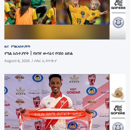
ዜና
የግል አስተያየት
የግል አስተያየት | የዘገየ ውሳኔና የባከነ ዕድል
August 6, 2026
ሶከር ኢትዮጵያ