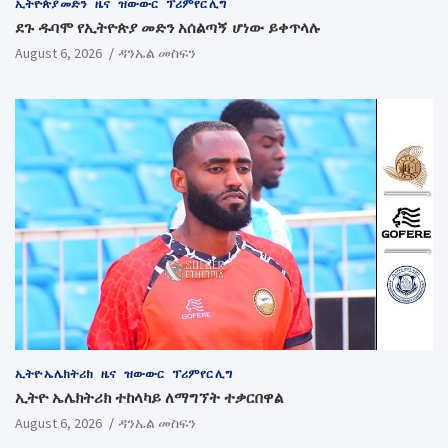
ኢትዮጵያ መድን
ዜና
ዝውውር
ፕሪምየር ሊግ
ደጉ ዱባሞ የኢትዮጵያ መድን አሰልጣኝ ሆነው ይቀጥላሉ
August 6, 2026
ዳንኤል መስፍን
ኢትዮ ኤሌክትሪክ
ዜና
ዝውውር
ፕሪምየር ሊግ
ኢትዮ ኤሌክትሪክ ተከላካይ ለማግኘት ተቃርበዋል
August 6, 2026
ዳንኤል መስፍን