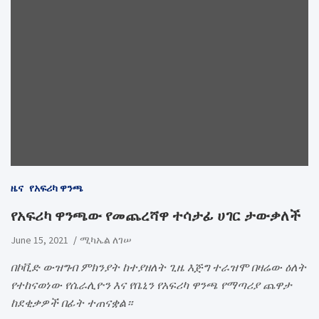
ዜና
የአፍሪካ ዋንጫ
የአፍሪካ ዋንጫው የመጨረሻዋ ተሳታፊ ሀገር ታውቃለች
June 15, 2021
ሚካኤል ለገሠ
በኮቪድ ውዝግብ ምክንያት ከተያዘለት ጊዜ እጅግ ተራዝሞ በዛሬው ዕለት
የተከናወነው የሴራሊዮን እና የቤኒን የአፍሪካ ዋንጫ የማጣሪያ ጨዋታ
ከደቂቃዎች በፊት ተጠናቋል።