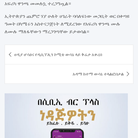
አፍሪካ ዋንጫ መመለሷ ተረጋግጧል።
ኢትዮጵያን ጨምሮ ሃያ ሁለት ሀገራት ባሳለፍነው መጋቢት ወር በቀጣዩ
ዓመት በካሜሩን አስተናጋጅነት ለሚደረገው የአፍሪካ ዋንጫ ሙሉ
ለሙሉ ማለፋቸውን ማረጋገጣቸው ይታወሳል።
Post
ሀዲያ ሆሳዕና የዲሲፕሊን ኮሚቴ ውሳኔ ላይ ቅሬታ አቀረበ
navigation
አዳማ ከተማ ውሳኔ ተላልፎበታል