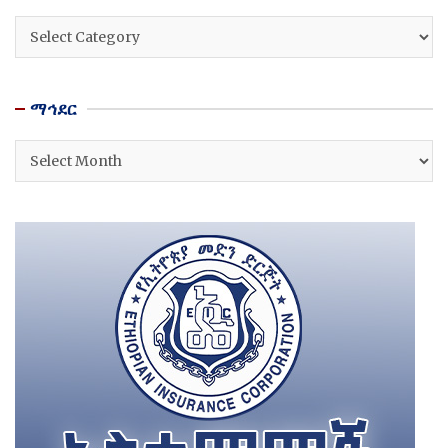
ዘርፎች
ማኅደር
ማኅደር