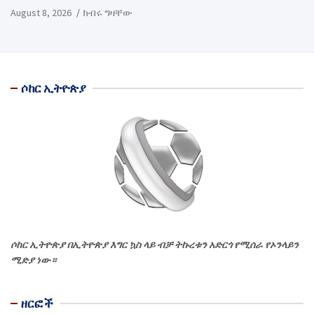
August 8, 2026
ክብሩ ግዛቸው
ሶከር ኢትዮጵያ
ሶከር ኢትዮጵያ በኢትዮጵያ እግር ኳስ ላይ ብቻ ትኩረቱን አድርጎ የሚሰራ የኦንላይን
ሚድያ ነው።
ዘርፎች