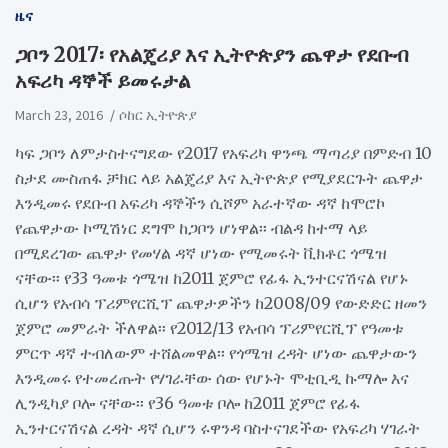
ዜና
ጋቦን 2017፡ የአልጄሪያ እና ኢትዮጵያን ጨዋታ የደቡብ
አፍሪካ ዳኞች ይመሩታል
March 23, 2016
ሶከር ኢትዮጵያ
ካፍ ጋቦን ለምታስተናግደው የ2017 የአፍሪካ ዋንጫ ማጣሪያ በምድብ 10
ስታደ ሙስጠፋ ቻክር ላይ አልጄሪያ እና ኢትዮጵያ የሚያደርጉት ጨዋታ
እንዲመሩ የደቡብ አፍሪካ ዳኞችን ሲሾም አራተኛው ዳኛ ከሞሮኮ
የጨዋታው ኮሚሽነር ደግሞ ከጋቦን ሆነዋል፡፡ ብልዳ ከተማ ላይ
በሚደረገው ጨዋታ የመሃል ዳኛ ሆነው የሚመሩት ቪክቶር ጎሜዝ
ናቸው፡፡ የ33 ዓመቱ ጎሜዝ ከ2011 ጀምሮ የፊፋ ኢንተርናሽናል የሆኑ
ሲሆን የአብሳ ፕሪምየርሺፕ ጨዋታዎችን ከ2008/09 የውድድር ዘመን
ጀምሮ መምራት ችለዋል፡፡ የ2012/13 የአብሳ ፕሪምየርሺፕ የዓመቱ
ምርጥ ዳኛ ተብለውም ተሸልመዋል፡፡ የጎሜዝ ረዳት ሆነው ጨዋታውን
እንዲመሩ የተመረጡት የሃገራቸው ሰው የሆኑት ሞቲቢዲ ኩማሎ እና
ሊንዲካያ ቦሎ ናቸው፡፡ የ36 ዓመቱ ቦሎ ከ2011 ጀምሮ የፊፋ
ኢንተርናሽናል ረዳት ዳኛ ሲሆን ሩዋንዳ ባስተናገደችው የአፍሪካ ሃገራት