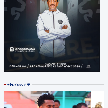
የቅርብ ዜናዎች