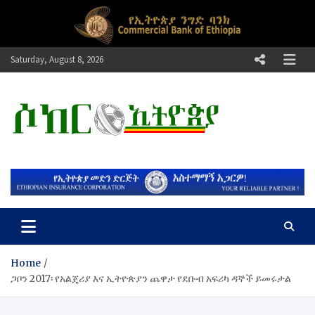
Skip
to
content
Saturday, August 8, 2026
ሶከር ኢትዮጵያ
የኢትዮጵያ እግርኳስ ድምፅ !
Home
ጋቦን 2017፡ የአልጄሪያ እና ኢትዮጵያን ጨዋታ የደቡብ አፍሪካ ዳኞች ይመሩታል