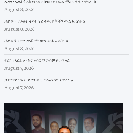
ኢትዮ ኤሌክትሪክ የቡድን ስብስቡን ወደ ማጠናቀቁ ተቃርቧል
August 8, 2026
ሐይቆቹ የሁለት ተጫማሪ ተጫዋቾችን ውል አድሰዋል
August 8, 2026
ሐይቆቹ የተጫዋቾቻቸውን ውል አድሰዋል
August 8, 2026
የሄኖክ አርፊጮ እና ነብሮቹ ጋብቻ ይቀጥላል
August 7, 2026
ቻምፕዮኖቹ ቡድናቸውን ማጠናከር ቀጥለዋል
August 7, 2026