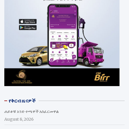
የቅርብ ዜናዎች
ሐይቆቹ አንድ ተጫዋች አስፈርመዋል
August 8, 2026