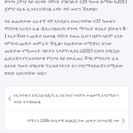
ዋንጫ /ቻን/ ላይ በረዳት ዳኛነት ያገለገሉት የ29 ዓመቱ ኩማሎ ከ2013
ጀምሮ የፊፋ ኢንተርናሽናል ረዳት ዳኛ መሆን ችለዋል፡፡
ካፍ ለጨዋታው አራተኛ ዳኛ እንዲሆኑ የመረጣቸው የ37 ዓመቱን
ሞሮኮዊ ኑረዲን ኤል-ጃፋሪ በአፍሪካ ዋንጫ ማጣሪያ ቱኒዚያ ጅቡቲን 8-
1 የረታችበትን ጨዋታ በመሃል ዳኝነት የመራ ሲሆን በቻን ላይም አንድ
የምድብ ጨዋታ መምራት ችሏል፡፡ የጨዋታው ኮሚሽነር ሆነው
ጨዋታው የሚመሩት ዳይዶን ንዶምቦ ሊኮኒ በ2013 በጋቦን እግርኳስ
ፌድሬሽን የፕሬዝዳታዊ ምርጫ ላይ በተፈጠረ ችግር ምክንያት ፊፋ
ለአንድ ዓመት በግዜያዊ ፕሬዝደንትነት እና የኖርማላይዜሽን ኮሚቴው
የበላይ አድርጓቸው ነበር፡፡
Post
የኢትዮጵያ እግርኳስ ከጂያኒ ኢንፋንቲኖ ጉብኝት ተጠቃሚ እንደሚሆን
navigation
ተስፋ ተጥሎበታል
ካሜሩን 2016፡ ሉሲዎቹ ለአልጄርያው ጨዋታ እየተዘጋጁ ነው