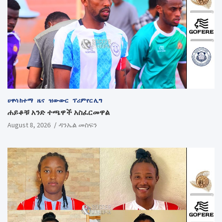
ሀዋሳ ከተማ
ዜና
ዝውውር
ፕሪምየር ሊግ
ሐይቆቹ አንድ ተጫዋች አስፈርመዋል
August 8, 2026
ዳንኤል መስፍን