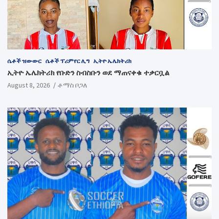
ሴቶች ዝውውር
ሴቶች ፕሪምየር ሊግ
ኢትዮ ኤሌክትሪክ
ኢትዮ ኤሌክትሪክ የቡድን ስብስቡን ወደ ማጠናቀቁ ተቃርቧል
August 8, 2026
ቶማስ ቦጋለ