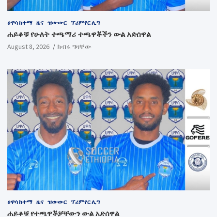
ሀዋሳ ከተማ
ዜና
ዝውውር
ፕሪምየር ሊግ
ሐይቆቹ የሁለት ተጫማሪ ተጫዋቾችን ውል አድሰዋል
August 8, 2026
ክብሩ ግዛቸው
ሀዋሳ ከተማ
ዜና
ዝውውር
ፕሪምየር ሊግ
ሐይቆቹ የተጫዋቾቻቸውን ውል አድሰዋል