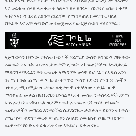
ከስሩ ያለው ድሬዳዋ ከተማን በሦስት ነጥብ የመራቅ እንዲሁም ከአዳማ
እና ወልቂጤ በላይ የመቀመጥ ዕድልን ይዞ ይገባል። በአንፃሩ ሰበታ ከተማ
እስትንፋሱን በድል እስከመጨረሻው ለማስቀጠል ከመሞከር ባለፈ
ሽንፈት እና አቻ የዘንድሮው የመጀመሪያ ወራጅ ቡድን ያደርገዋል።
እጅግ ወሳኝ በሆነው የሁለቱ ቡድኖች ፍልሚያ ውስጥ እስካሁን የዘዋቸው
የመጡት እና በቅርብ ጨዋታዎችም የታዩት ድክመቶቻቸው እንዲቀረፉ
ማደርግ የሚፈልጉትን ውጤት ለማግኘት ወሳኝ ይሆናል። በአዲስ አበባ
ከተማ በኩል ጨዋታውን በራሱ ቀጥጥር ውስጥ አድርጎ የግብ ዕድሎችን
በተደጋጋሚ በሚፈጥርባቸው ደቂቃዎች የተቻለውን ያህል ግቦች
ማስቆጠር መቻል በዚህ ረገድ ይነሳል። የፊት መስመር ተሰላፊዎች ደካማ
አጨራረስ እና የቅብብል ወይም የሙከራ የመጨረሻ ውሳኔ ድክመት
ጨዋታዎችን መግደል እንዳይችል ሲያደርገው ታይታል። ይህንን ተከትሎ
የሚታየው ቀድሞ መርቶ ውጤቱን አሳልፎ የመስጠት አባዜው በነገው
ጨዋታም የቡድኑ ትልቁ ፈተናው እንደሆነ ይታመናል።