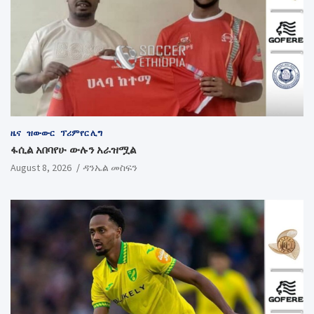
ዜና
ዝውውር
ፕሪምየር ሊግ
ፋሲል አበባየሁ ውሉን አራዝሟል
August 8, 2026
ዳንኤል መስፍን