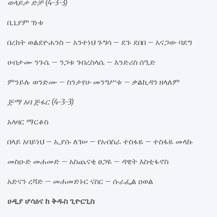
ወላይታ ድቻ (4-3-3)
ቢኒያም ገነቱ
በረከት ወልደዮሐንስ – አንተነህ ጉግሳ – ደጉ ደበበ – አናጋው ባደግ
ሀብታሙ ንጉሴ – ንጋቱ ገብረስላሴ – እንድሪስ ሰዒድ
ምንይሉ ወንድሙ – ስንታየሁ መንግሥቱ – ቃልኪዳን ዘላለም
ጅማ አባ ጅፋር (4-3-3)
አላዛር ማርቆስ
በላይ አባይነህ – ኢያሱ ለገሠ – የአብስራ ተስፋዬ – ተስፋዬ መላኩ
መስዑድ መሐመድ – አስጨናቂ ፀጋዬ – ዳዊት እስቲፋኖስ
አድናን ረሻድ – መሐመድኑር ናስር – ሱራፌል ዐወል
ሀዲያ ሆሳዕና ከ ቅዱስ ጊዮርጊስ