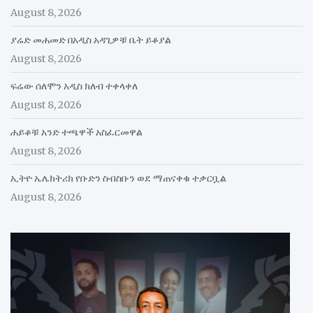
August 8, 2026
ያሬድ መሐመድ በአዲስ አዳጊዎቹ ቤት ይቆያል
August 8, 2026
ፍሬው ሰለሞን አዲስ ክለብ ተቀላቀለ
August 8, 2026
ሐይቆቹ አንድ ተጫዋች አስፈርመዋል
August 8, 2026
ኢትዮ ኤሌክትሪክ የቡድን ስብስቡን ወደ ማጠናቀቁ ተቃርቧል
August 8, 2026