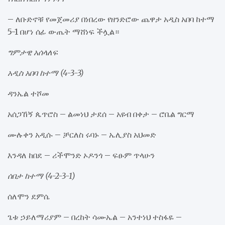
– ለቡድኖቹ የመጀመሪያ በነበረው የዘንድሮው ጨዋታ አዲስ አበባ ከተማ
5-1 በሆነ ሰፊ ውጤት ማሸነፍ ችሏል።
ግምታዊ አሰላለፍ
አዲስ አበባ ከተማ (4-3-3)
ዳንኤል ተሾመ
አሰጋኸኝ ጴጥሮስ – ልመነህ ታደሰ – አዩብ በቀታ – ሮቤል ግርማ
ሙሉቀን አዲሱ – ቻርለስ ሩባኑ – ኤሊያስ አህመድ
እንዳለ ከበደ – ሪችሞንድ ኦዶንጎ – ፍፁም ጥላሁን
ሰበታ ከተማ (4-2-3-1)
ሰለሞን ደምሴ
ጌቱ ኃይለማሪያም – በረከት ሳሙኤል – አንተነህ ተስፋዬ –