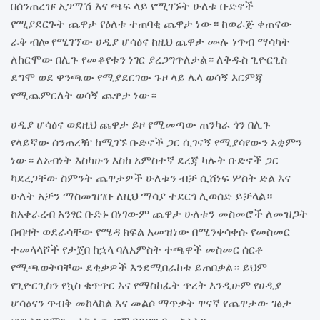
በሰንጠረዡ አጋማሽ እና ጫፍ ላይ የሚገኙት ሁለቱ ቡድኖች
የሚያደርጉት ጨዋታ የዕለቱ ተጠባቂ ጨዋታ ነው። ከወራጅ ቀጠናው
ራቅ ብሎ የሚገኘው ሀዲያ ሆሳዕና ከዚህ ጨዋታ ሙሉ ነጥብ ማሳካት
ለከርሞው በሊጉ የመቆየቱን ነገር ያረጋግጥለታል። ለቅዱስ ጊዮርጊስ
ደግሞ ወደ ዋንጫው የሚያደርገው ጉዞ ላይ ሌላ ወሳኝ እርምጃ
የሚጨምርለት ወሳኝ ጨዋታ ነው።
ሀዲያ ሆሳዕና ወደዚህ ጨዋታ ይዞ የሚመጣው ጠንካራ ጎን በሊጉ
የላይኛው ሰንጠረዥ ከሚገኙ ቡድኖች ጋር ሲገናኝ የሚያሳየውን አቋምን
ነው። ለአብነት እስካሁን እስከ አምስተኛ ደረጃ ካሉት ቡድኖች ጋር
ካደረጋቸው ስምንት ጨዋታዎች ሁለቱን ብቻ ሲሸነፍ ሦስት ድል እና
ሁለት አቻን ማስመዝገቡ ለዚህ ማሳያ ተደርጎ ሊወሰድ ይቻላል።
ከአቀራረብ አንፃር ቡድኑ በነገውም ጨዋታ ሁለቱን መስመሮች ለመዝጋት
በብዛት ወደራሳቸው የሜዳ ክፍል አመዝነው በሚንቀሳቀሱ የመስመር
ተመላላሾች የታጀበ ከኋላ ባለአምስት ተጫዋች መስመር ሰርቶ
የሚጫወትባቸው ደቂቃዎች እንደሚበራከቱ ይጠበቃል። ይህም
የጊዮርጊስን የኳስ ቁጥጥር እና የማስከፈት ጥረት እንዲሁም የሀዲያ
ሆሳዕናን ጥብቅ መከላከል እና መልሶ ማጥቃት ዋናኛ የጨዋታው ገፅታ