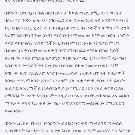
ሆኖ እንደምንመለከተው የሚያደርግ ይመስላል።
በቅዱስ ጊዮርጊስ በኩል ከዚህ ጨዋታ ከድል ውጪ የሚታሰብ ውጤት
ባለመኖሩ ቡድኑ ሁሉንም ነገር ዉደ ፊት በመወርወር ላይ እንደሚያተኩር
ይታሰባል። በዚህ ሂደት ውስጥ በኳስ ቁጥጥር ክፍተቶችን ለማግኘት ድንቅ
አቋም ላይ በሚገኘው ከነዓን ማርክነህ የሚመራው አማካይ ክፍሉ ነገሮች
ቀላል ላይሆኑለት እንደሚችል ቢታሰብም ቡድኑ በእንቅስቃሴም ሆነ
በቆሙ ኳሶች በረጅሙ ወደተጋጣሚ የግብ ክልል የሚልካቸው ኳሶች
እገዛቸው ቀላል የሚባል አይሆንም። በሁሉም ዲፓርትመንቶች ላይ ግብ
አስቆጣሪ ተጫዋቾችን በመያዙ በብዙው የተጠቀመው ቡድኑ ዋነኛ
አግቢው ኢስማኤል ኦሮ አጎሮ በመጨረሻው ጨዋታ በጥቂት ደቂቃዎች
ካሳየው ጥሩ ምልክት አንፃር ነገ ረዘም ያሉ ደቂቃዎች ተሰጥቶት ልዩነት
ሊፈጥር እንድሚችል ይታሰባል። ይህም የጊዮርጊስን የኳስ ቁጥጽር እና
የማስከፈት ጥረት እንዲሁም የሀዲያ ሆሳዕናን ጥብቅ መከላከል እና መልሶ
ማጥቃት ዋናኛ የጨዋታው ገፅታ ሆኖ እንደምንመለከተው የሚያደርግ
ይመስላል።
በነገው ጨዋታ የሀዲያ ሆሳዕናው ፍሬዘር ካሳ ወደ ሜዳ እንደሚመለስ
ሲጠበቅ የቅዱስ ጊዮርጊሱ አጥቂ አቤል ያለው አገግሞ መሰለፍ ግን እርግጥ