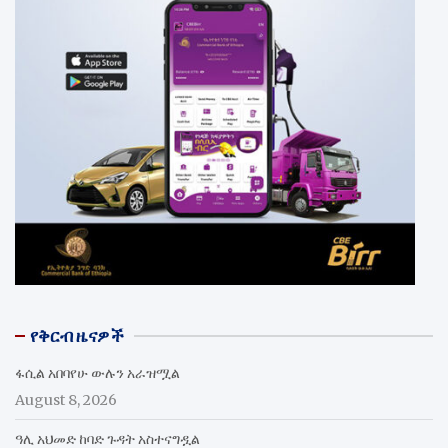
የቅርብ ዜናዎች
ፋሲል አበባየሁ ውሉን አራዝሟል
August 8, 2026
ዓሊ አህመድ ከባድ ጉዳት አስተናግዷል