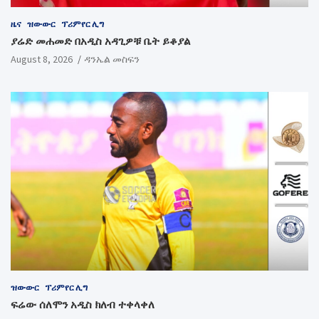
ዜና
ዝውውር
ፕሪምየር ሊግ
ያሬድ መሐመድ በአዲስ አዳጊዎቹ ቤት ይቆያል
August 8, 2026
ዳንኤል መስፍን
ዝውውር
ፕሪምየር ሊግ
ፍሬው ሰለሞን አዲስ ክለብ ተቀላቀለ