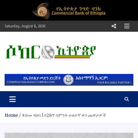
Skip
to
content
Saturday, August 8, 2026
ሶከር ኢትዮጵያ
የኢትዮጵያ እግርኳስ ድምፅ !
Home
ቅድመ ዳሰሳ | የ28ኛ ሳምንት ሁለተኛ ቀን ጨዋታዎች