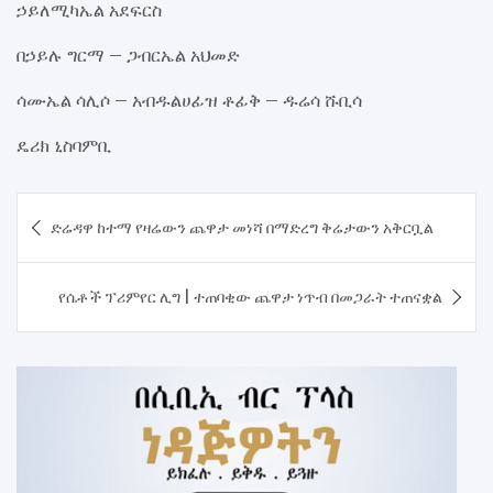
ኃይለሚካኤል አደፍርስ
በኃይሉ ግርማ – ጋብርኤል አህመድ
ሳሙኤል ሳሊሶ – አብዱልሀፊዝ ቶፊቅ – ዱሬሳ ሹቢሳ
ዴሪክ ኒስባምቢ
Post
ድሬዳዋ ከተማ የዛሬውን ጨዋታ መነሻ በማድረግ ቅሬታውን አቅርቧል
navigation
የሴቶች ፕሪምየር ሊግ | ተጠባቂው ጨዋታ ነጥብ በመጋራት ተጠናቋል