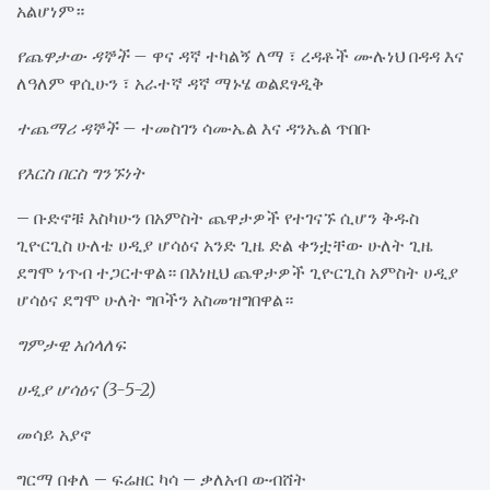
አልሆነም።
የጨዋታው ዳኞች –
ዋና ዳኛ ተካልኝ ለማ ፣ ረዳቶች ሙሉነህ በዳዳ እና
ለዓለም ዋሲሁን ፣ አራተኛ ዳኛ ማኑሄ ወልደፃዲቅ
ተጨማሪ ዳኞች –
ተመስገን ሳሙኤል እና ዳንኤል ጥበቡ
የእርስ በርስ ግንኙነት
– ቡድኖቹ እስካሁን በአምስት ጨዋታዎች የተገናኙ ሲሆን ቅዱስ
ጊዮርጊስ ሁለቴ ሀዲያ ሆሳዕና አንድ ጊዜ ድል ቀንቷቸው ሁለት ጊዜ
ደግሞ ነጥብ ተጋርተዋል። በእነዚህ ጨዋታዎች ጊዮርጊስ አምስት ሀዲያ
ሆሳዕና ደግሞ ሁለት ግቦችን አስመዝግበዋል።
ግምታዊ አሰላለፍ
ሀዲያ ሆሳዕና (3-5-2)
መሳይ አያኖ
ግርማ በቀለ – ፍሬዘር ካሳ – ቃለአብ ውብሸት