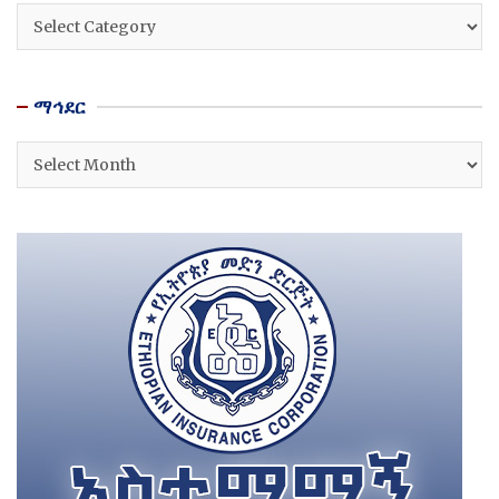
ዘርፎች
ማኅደር
ማኅደር