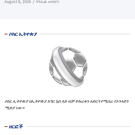
August 8, 2026
ዳንኤል መስፍን
ሶከር ኢትዮጵያ
ሶከር ኢትዮጵያ በኢትዮጵያ እግር ኳስ ላይ ብቻ ትኩረቱን አድርጎ የሚሰራ የኦንላይን
ሚድያ ነው።
ዘርፎች