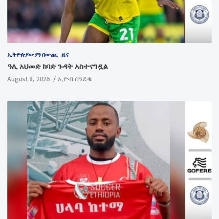
ኢትዮጵያውያን በውጪ
ዜና
ዓሊ አህመድ ከባድ ጉዳት አስተናግዷል
August 8, 2026
ኢዮብ ሰንደቁ