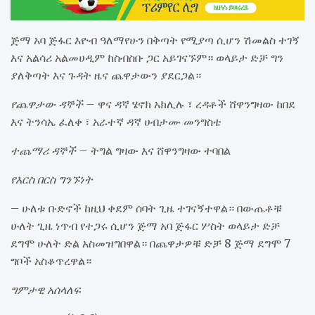
ጅማ አባ ጅፋር እዮብ ዓለማየሁን በቅጣት የሚያጣ ሲሆን ሽመልስ ተገኝ
እና አልሳሪ አልመሀዲም ከስብስቡ ጋር አይገናኙም። ወላይታ ድቻ ግን
ያለቅጣት እና ጉዳት ዜና ጨዋታውን ያደርጋል።
የጨዋታው ዳኞች –
ዋና ዳኛ ሄኖክ አክሊሉ ፣ ረዳቶች ሸዋንግዛው ከበደ
እና ትንሳኤ ፈለቀ ፣ አራተኛ ዳኛ ሀብታሙ መንግስቴ
ተጨማሪ ዳኞች –
ትግል ግዛው እና ሸዋንግዛው ተባበል
የእርስ በርስ ግንኙነት
– ሁለቱ ቡድኖች ከዚህ ቀደም ሰባት ጊዜ ተገናኝተዋል። በውጤቶቹ
ሁለት ጊዜ ነጥብ የተጋሩ ሲሆን ጅማ አባ ጅፋር ሦስት ወላይታ ድቻ
ደግሞ ሁለት ድል አስመዝግበዋል። በጨዋታዎቹ ድቻ 8 ጅማ ደግሞ 7
ግቦች አስቆጥረዋል።
ግምታዊ አሰላለፍ