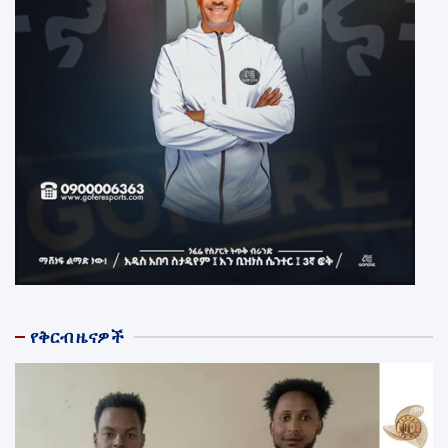
የቅርብ ዜናዎች