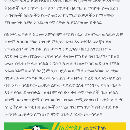
የሚለው ጉዳይ ይጠበቃል። በአንፃሩ በዛው የሲዳማው ጨዋታ አንዳንድ
ቅፅበቶች ላይ ያሳየው በመልሶ ማጥቃት በፈጣሪ አማካዮቹ የመጨረሻ
ቅብብሎች ዕድሎችን የመፍጠር አዝማሚያ ድቻዎችን ከሜዳቸው
ማስወጣት ከቻለ እንደሁለተኛ ዕቅድ ሊያገለግለው ይችላል።
በአንፃሩ ወቅታዊ አቋሙ እምብዛም የሚያኩራራ ያልሆነው ወላይታ ድቻ
ቀድሞ ለሰበሰባቸው ነጥቦች ምስጋና ይግባ እና የተሻለ ደረጃን ይዞ
የመጨረስ ዓላማን ይዞ ጨዋታውን ያደርጋል። ከዚህ አንፃር ቡድኑ
እንደወትሮው በጥልቀት ይከላከላል ተብሎ የማይታሰብ ቢሆንም ከኳስ
ውጪ በፍጥነት የመከላከል ቅርፁን ለመያዝ ከመሞከር ወደ ኋላ የሚል
አይመስልም። ድቻ ከረጅም ጊዜ በኋላ ወደ ሜዳ የተመለሰው አጥቂው
ስንታየሁ መንግሥቱ ወደ ሙሉ የጨዋታ ብቁነት ደረጃ ላይ እንዳልደረሰ
ባሳየን የመከላከያው ጨዋታ ልዩነት ባይፈጥርለትም ነገ የተሻሻለ ብቃት
እንዲያሳይ ይጠብቃል። ለዚህም የቡድኑ ቀጥተኛ ጥቃቶች በመከላከሉ
ደካማ በሆነው የጅማ ሳጥን ውስጥ በንፅፅር የሚያላውስ ክፍተት ሊያገኝ
ለሚችለው አጥቂ በቂ ዕድሎችን የሚፈጥር የማጥቃት ስትራቴጂ ይዞ
መግባት ጨዋታን ለማሸነፍ ዋነኛ የቤት ሥራው ይመስላል።