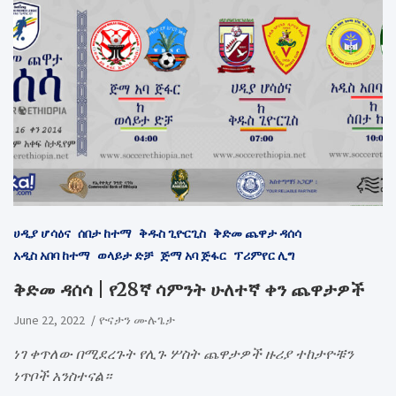
ሀዲያ ሆሳዕና
ሰበታ ከተማ
ቅዱስ ጊዮርጊስ
ቅድመ ጨዋታ ዳሰሳ
አዲስ አበባ ከተማ
ወላይታ ድቻ
ጅማ አባ ጅፋር
ፕሪምየር ሊግ
ቅድመ ዳሰሳ | የ28ኛ ሳምንት ሁለተኛ ቀን ጨዋታዎች
June 22, 2022
ዮናታን ሙሉጌታ
ነገ ቀጥለው በሚደረጉት የሊጉ ሦስት ጨዋታዎች ዙሪያ ተከታዮቹን
ነጥቦች አንስተናል።