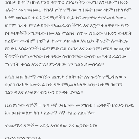
በሰበታ ከተማ በኩል የኳስ ቁጥጥር የበላይነትን መያዝ እንዲሁም ቡድኑ
ባሉት ጥሩ የመስመር ተከላካዮች የሜዳውን ስፋት በመጥቀም በተለይም
ከቀኝ መስመር ጥሩ አጋጣሚዎችን ሲፈጥር መታየቱ የተለመደ ነው።
ሆኖም ከፊት የሚታይበት የአጨራረስ ችግሩ እና እጅግ ተለዋዋጭ የሆነ
የተጫዋቾች ምርጫው በመሀል ምልክት ሰጥቶ የነበረው የቡድን ውህደት
ደረጃው መዳከም ነገም ፈተናው ይሆናል። እነዚህን ችግሮች ለመቅረፍ
የቡድኑ አሰልጣኞች ከልምምድ ርቆ በነበረ እና አሁንም ከሜዳ ውጪ ባሉ
ችግሮች በሥነልቦናው ከተጎዳው ስብስባቸው ውስጥ መፍትሄ ፈልገው
ማግኘት ቀላል እንደማይሆንላቸው ግን ግልፅ ይመስላል።
አዲስ አበባ ከተማ ወሳኙን ጨዋታ ያለቅጣት እና ጉዳት የሚያከናውን
ሲሆን በረከት ሳሙኤል ከቅጣት የሚመለስለት ሰበታ ከተማ ገዛኸኝ
ባልጉዳ እና ለዓለም ብርሀኑን በጉዳት ያጣል።
የጨዋታው ዳኞች –
ዋና ዳኛ ሀብታሙ መንግስቴ ፣ ረዳቶች ዘሪሁን ኪዳኔ
እና ሀብተወልድ ካሳ ፣ አራተኛ ዳኛ ተፈሪ አለባቸው
ተጨማሪ ዳኞች –
አበራ አብርደው እና ወጋየሁ አየለ
የእርስ በርስ ግንኙነት