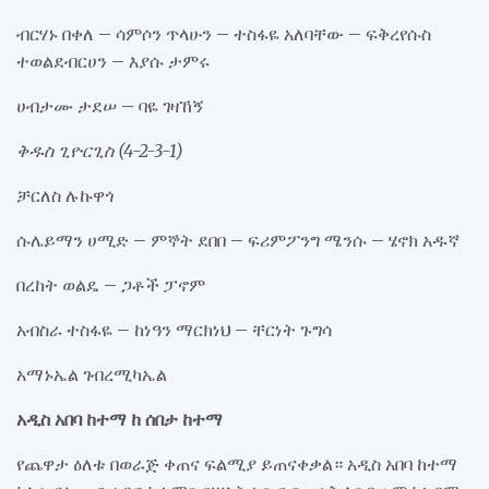
ብርሃኑ በቀለ – ሳምሶን ጥላሁን – ተስፋዬ አለባቸው – ፍቅረየሱስ
ተወልደብርሀን – እያሱ ታምሩ
ሀብታሙ ታደሠ – ባዬ ገዛኸኝ
ቅዱስ ጊዮርጊስ (4-2-3-1)
ቻርለስ ሉኩዋጎ
ሱሌይማን ሀሚድ – ምኞት ደበበ – ፍሪምፖንግ ሜንሱ – ሄኖክ አዱኛ
በረከት ወልዴ – ጋቶች ፓኖም
አብስራ ተስፋዬ – ከነዓን ማርክነህ – ቸርነት ጉግሳ
አማኑኤል ገብረሚካኤል
አዲስ አበባ ከተማ ከ ሰበታ ከተማ
የጨዋታ ዕለቱ በወራጅ ቀጠና ፍልሚያ ይጠናቀቃል። አዲስ አበባ ከተማ