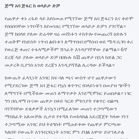
ጅማ አባ ጅፋር ከ ወላይታ ድቻ
የጨዋታ ቀኑ ረፋድ ላይ እየሰመጠ የሚገኘው ጅማ አባ ጅፋርን እና ቀድሞ
የሰበሰባቸው ነጥቦችን እየመነዘረ የሚገኘው ወላይታ ድቻን ያገናኛል።
ጅማ ከበላዩ ያለው ድሬዳዋ ዛሬ መሸነፉን ተከትሎ የመጨረሻ ዕድሉን
ተጠቅሞ የስድስት ነጥብ ልዩነቱን ለማጥበብ በማሰብ ወደ ሜዳ ሲገባ ቀሪ
የወራጅ ቀጠና ተፋላሚዎችም ሽንፈት እንዳያገኛቸው ያልማል። 6ኛ
ደረጃ ላይ ያለው ወላይታ ድቻ በበኩሉ ከ11 ጨዋታ በኋላ ከድል ጋር
መታረቅ ቢያንስ አንድ ደረጃን እንዲያሻሽል ሊረዳው ይችላል።
ከውጤት ፈላጊነት አንፃር ከፍ ባለ ጫና ውስጥ ሆኖ ጨዋታውን
የሚያደርገው ጅማ አባ ጅፋር የኳስ ቁጥጥር የበላይነቱን በመያዝ ግቦችን
ለማግኘት በሚችለው መጠን ለማጥቃት እንደሚሞክር ይጠበቃል። ነገር
ግን በሲዳማ ቡናው ጨዋታ በቀይ ካርድ ምክንያት የቁጥር ብልጫ
ባገኘባቸው ደቂቃዎች እንኳን በሚፈለገው መጠን ተጋጣሚውን
ማስከፈት አለመቻሉ ሲታይ የተሻለ የመከላከል አደረጃጀት ካላው የነገ
ተጋጣሚው አንፃር ይህ ትዕግስት የሚጠይቀው የጨዋታ ምርጫው
ካለበት የውጤት አንገብጋቢነት አንፃር ምን ያህል አዋጭ ይሆንለታል