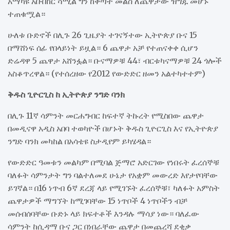
አማካዩ አቡበከር ሻሚል ግን ከቅጣት መልስ ለጨዋታው ዝግጁ መሆኑ
ተጠቁሟል።
ሁለቱ ቡድኖች በሊጉ 26 ጊዜያት ተገናኝተው ኢትዮጵያ ቡና 15
በማሸነፍ ሰፊ የበላይነት ይዟል። 6 ጨዋታ አቻ የተጠናቀቀ ሲሆን
ድሬዳዋ 5 ጨዋታ አሸንፏል። ቡናማዎቹ 44፣ ብርቱካናማዎቹ 24 ጎሎች
አስቆጥረዋል። (የተሰረዘው የ2012 የውድድር ዘመን አልተካተተም)
ቅዱስ ጊዮርጊስ ከ ኢትዮጵያ ንግድ ባንክ
በሊጉ 11ኛ ሳምንት መርሐግብር ከፍተኛ ትኩረት የሚስበው ጨዋታ
በመዲናዋ አዲስ አበባ ተወካዮች በሆኑት ቅዱስ ጊዮርጊስ እና የኢትዮጵያ
ንግድ ባንክ መካከል በአሳቴዩ ስታዲየም ይካሄዳል።
የውድድር ዓመቱን መልካም በሚባል ጅማሮ አድርገው የነበሩት ፈረሰኞቹ
ባለፉት ሳምንታት ግን ባልተለመደ ሁኔታ የአቋም መውረድ እየታየባቸው
ይገኛል። በ16 ነጥብ 6ኛ ደረጃ ላይ የሚገኙት ፈረሰኞቹ፣ ካለፉት አምስት
ጨዋታዎች ማግኘት ከሚገባቸው 15 ነጥቦች 4 ነጥቦችን ብቻ
መሰብሰባቸው ቡድኑ ላይ ክፍተቶች እንዳሉ ማሳያ ነው። ባለፈው
ሳምንት ከሲዳማ ቡና ጋር በነበራቸው ጨዋታ በመጨረሻ ደቂቃ