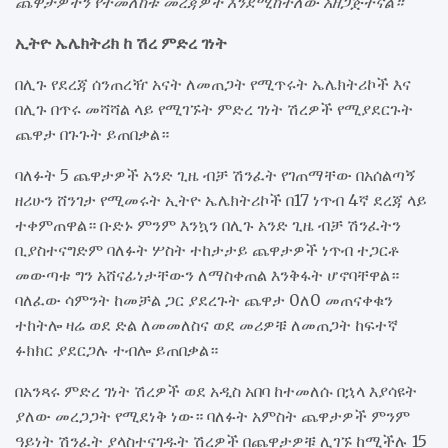
ጨዋታዎችን የተመለከቱ መረጃዎች እንደሚከተለው አዘጋጅተናል።
ኢትዮ ኤሌክትሪክ ከ ሽረ ምድረ ገነት
በሊጉ የደረጃ ሰንጠረዥ አናት ለመጠጋት የሚጥሩት ኤሌክትሪኮች እና
በሊጉ በጥሩ መሻሻል ላይ የሚገኙት ምድረ ገነት ሽረዎች የሚያደርጉት
ጨዋታ በጉጉት ይጠበቃል።
ባለፉት 5 ጨዋታዎች አንድ ጊዜ ብቻ ሽንፈት የገጠማቸው በአሰልጣኝ
ዘሪሁን ሸንገታ የሚመሩት ኢትዮ ኤሌክትሪኮች በ17 ነጥብ 4ኛ ደረጃ ላይ
ተቀምጠዋል። ቡድኑ ምንም እንኳን በሊጉ አንድ ጊዜ ብቻ ሽንፈትን
ቢያስተናግድም ባለፉት ሦስት ተከታታይ ጨዋታዎች ነጥብ ተጋርቶ
መውጣቱ ግን አሸናፊነታቸውን ለማስቀጠል እንቅፋት ሆኖባቸዋል።
ባለፈው ሳምንት ከመቻል ጋር ያደረጉት ጨዋታ 0ለ0 መጠናቀቁን
ተከትሎ ዛሬ ወደ ድል ለመመለስና ወደ መሪዎቹ ለመጠጋት ከፍተኛ
ፉክክር ያደርጋሉ ተብሎ ይጠበቃል።
በአንጻሩ ምድረ ገነት ሽረዎች ወደ አዲስ አበባ ከተመለሱ በኋላ እያሳዩት
ያለው መረጋጋት የሚደነቅ ነው። ባለፉት አምስት ጨዋታዎች ምንም
ዓይነት ሽንፈት ያላስተናገዱት ሽረዎች በጨዋታዎቹ ሊገኙ ከሚችሉ 15