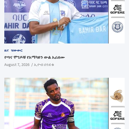
ዜና
ዝውውር
የጣና ሞገዶቹ የአማካዩን ውል አራዘሙ
August 7, 2026
ኢዮብ ሰንደቁ