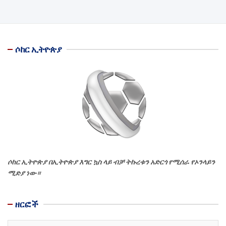
ሶከር ኢትዮጵያ
ሶከር ኢትዮጵያ በኢትዮጵያ እግር ኳስ ላይ ብቻ ትኩረቱን አድርጎ የሚሰራ የኦንላይን
ሚድያ ነው።
ዘርፎች
ዘርፎች