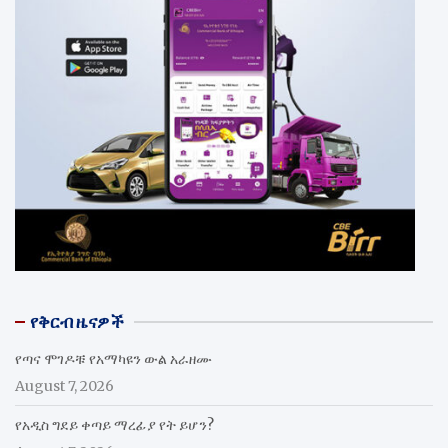
የቅርብ ዜናዎች
የጣና ሞገዶቹ የአማካዩን ውል አራዘሙ
August 7, 2026
የአዲስ ግደይ ቀጣይ ማረፊያ የት ይሆን?