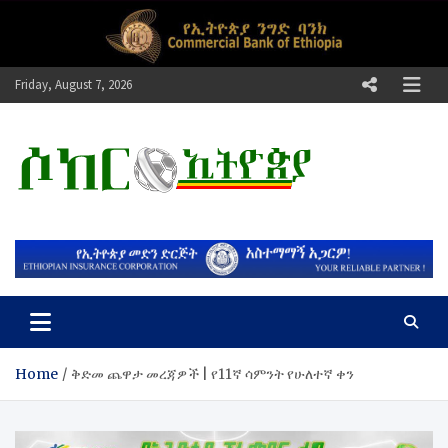
Skip
to
content
Friday, August 7, 2026
ሶከር ኢትዮጵያ
የኢትዮጵያ እግርኳስ ድምፅ !
Home
ቅድመ ጨዋታ መረጃዎች | የ11ኛ ሳምንት የሁለተኛ ቀን