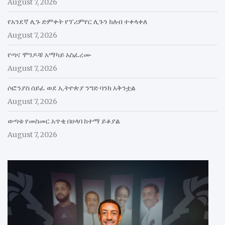
August 7, 2026
የአንደኛ ሊጉ ድምቀት የፕሪምየር ሊጉን ክለብ ተቀላቀለ
August 7, 2026
የጣና ሞገዶቹ አማካይ አስፈረሙ
August 7, 2026
ሶፎንያስ ሰይፈ ወደ ኢትዮጵያ ንግድ ባንክ አቅንቷል
August 7, 2026
ወጣቱ የመስመር አጥቂ በሀላባ ከተማ ይቆያል
August 7, 2026