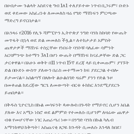
በሀብታሙ ጉልላት አስደናቂ ግብ 1ለ1 ተለያይተው ነጥብ ቢጋሩም፣ ቡድኑ
ወደ ቀደመው አስፈሪነቱ ለመመለስ ዛሬ የግድ ማሸነፍን ምርጫው
ማድረግ ይኖርበታል።
በአንጻሩ የ2016 የሊጉ ሻምፒዮን ኢትዮጵያ ንግድ ባንክ ከከባድ የውጤት
መጥፋት በኋላ ወደ ድል መመለስ ችሏል። ለተከታታይ አምስት
ጨዋታዎች ማሸነፍ ተስኗቸው የነበሩት ባንኮቹ ባለፈው ሳምንት
አርባምንጭ ከተማን 3ለ1 በሆነ ውጤት በማሸነፍ ከናፈቃቸው ድል ጋር
ታርቀዋል። በአሁኑ ወቅት በ11 ነጥብ 15ኛ ደረጃ ላይ ቢቀመጡም፣ ያገኙት
ድል በቡድኑ ውስጥ ያለውን በራስ መተማመን ከፍ ያደርጋል ተብሎ
ይታመናል። አሰልጣኝ በጸሎት ልዑልሰገድ ዛሬም ያንን የድል ጉዞ
በመቀጠል ከደረጃው ግርጌ ለመውጣት ብርቱ ፉክክር እንደሚያደርጉ
ይጠበቃል።
በቅዱስ ጊዮርጊስ በኩል መሳፍንት ጳውሎስ በጉዳት የማይኖር ሲሆን አቤል
ያለው እና አሚኑ ነስሮ ወደ ልምምድ የተመለሱ ቢሆንም ለዛሬው ጨዋታ
ብቁ የመሆናቸው ነገር አጠራጣሪ ነው። በንግድ ባንክ በኩል ካሌብ
አማንክዋህ ከቅጣት፣ አስጨናቂ ጸጋዬ ከጉዳት ሲመለሱ እንዳለ ከበደ፣