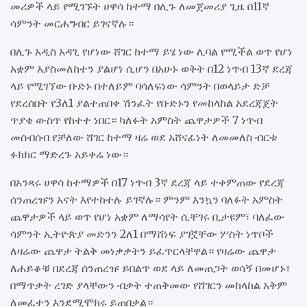
መሪዎች ላይ የሚገኙት ሀዋሳ ከተማ በሊጉ ለመጀመሪያ ጊዜ በ11ኛ
ሳምንት መርሐግብር ይገናኛሉ።
በሊጉ አዲስ አዳጊ የሆነው ሸገር ከተማ ይሄ ነው ሊባል የሚችል ወጥ የሆነ
አቋም እያስመለከተን ያልሆነ ሲሆን በአሁኑ ወቅት በ12 ነጥብ 13ኛ ደረጃ
ላይ የሚገኘው ቡድኑ በተለይም ባሳለፍነው ሳምንት በወላይታ ድቻ
የደረሰበት የ3ለ1 ያልተጠበቀ ሽንፈት የቡድኑን የመከላከል አደረጃጀት
ጥያቄ ውስጥ የከተተ ነበር። ካለፉት አምስት ጨዋታዎች 7 ነጥብ
መሰብሰብ የቻለው ሸገር ከተማ ዛሬ ወደ አሸናፊነት ለመመለስ ብርቱ
ፉክክር ማድረጉ አይቀሬ ነው።
በአንጻሩ ሀዋሳ ከተማዎች በ17 ነጥብ 3ኛ ደረጃ ላይ ተቀምጠው የደረጃ
ሰንጠረዡን አናት እየተከተሉ ይገኛሉ። ምንም እንኳን ባለፉት አምስት
ጨዋታዎች ላይ ወጥ የሆነ አቋም ለማሳየት ሲቸገሩ ቢታዩም፣ ባለፈው
ሳምንት ኢትዮጵያ መድንን 2ለ1 በማሸነፍ ያገኟቸው ሦስት ነጥቦች
ለዛሬው ጨዋታ ትልቅ መነቃቃትን ይፈጥርላቸዋል። የዛሬው ጨዋታ
ለሐይቆቹ በደረጃ ሰንጠረዡ ይበልጥ ወደ ላይ ለመጠጋት ወሳኝ በመሆኑ፣
በማጥቃት ረገድ ያላቸውን ብቃት ተጠቅመው የሸገርን መከላከል አቅም
ለመፈተን እንደሚሞክሩ ይጠበቃል።