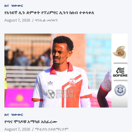
ዜና
ዝውውር
የአንደኛ ሊጉ ድምቀት የፕሪምየር ሊጉን ክለብ ተቀላቀለ
August 7, 2026
ዳንኤል መስፍን
ዜና
ዝውውር
የጣና ሞገዶቹ አማካይ አስፈረሙ
August 7, 2026
ማቲያስ ኃይለማርያም