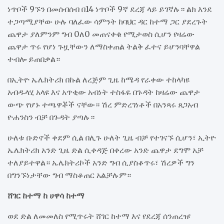
ነጥቦች 9ኙን በመሰብሰብ በ14 ነጥቦች 9ኛ ደረጃ ላይ ይገኛሉ። ልክ እንደ
ተጋጣሚያቸው ሁሉ ባለፈው ሳምንት ከባህር ዳር ከተማ ጋር ያደረጉት
ጨዋታ ያለምንም ግብ 0ለ0 መጠናቀቁ የሚታወስ ሲሆን የዛሬው
ጨዋታ ጥሩ የሆነ ጉዟቸውን ለማስቀጠል ትልቅ ፈተና ይሆንባቸዋል
ተብሎ ይጠበቃል።
በኢትዮ ኤሌክትሪክ በኩል ለረጅም ጊዜ ከሜዳ የራቀው ተከላካዩ
አብዱላሂ አላዩ እና አጥቂው አብነት ተስፋዬ በጉዳት ከዛሬው ጨዋታ
ውጭ የሆኑ ተጫዋቾች ናቸው። ሽረ ምድረገነቶች በአንጻሩ ጸጋአብ
ዮሐንስን ብቻ በጉዳት ያጣሉ።
ሁለቱ ቡድኖች ቀደም ሲል በሊጉ ሁለት ጊዜ ብቻ የተገናኙ ሲሆን፣ ኢትዮ
ኤሌክትሪክ አንድ ጊዜ ድል ሲቀዳጅ በቀረው አንድ ጨዋታ ደግሞ አቻ
ተለያይተዋል። ኤሌክትሪኮች አንድ ግብ ሲያስቆጥሩ፣ ሽረዎች ግን
በግንኙነታቸው ግብ ማስቆጠር አልቻሉም።
ሸገር ከተማ ከ ሀዋሳ ከተማ
ወደ ድል ለመመለስ የሚጥሩት ሸገር ከተማ እና የደረጃ ሰንጠረዡ