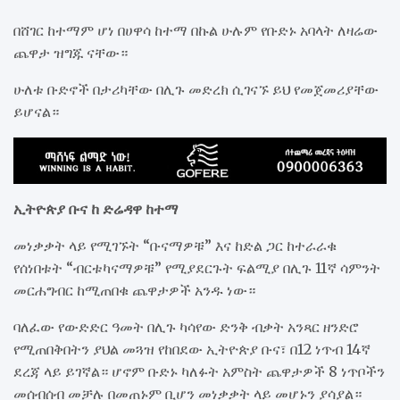
በሸገር ከተማም ሆነ በሀዋሳ ከተማ በኩል ሁሉም የቡድኑ አባላት ለዛሬው
ጨዋታ ዝግጁ ናቸው።
ሁለቱ ቡድኖች በታሪካቸው በሊጉ መድረክ ሲገናኙ ይህ የመጀመሪያቸው
ይሆናል።
ኢትዮጵያ ቡና ከ ድሬዳዋ ከተማ
መነቃቃት ላይ የሚገኙት “ቡናማዎቹ” እና ከድል ጋር ከተራራቁ
የሰነበቱት “ብርቱካናማዎቹ” የሚያደርጉት ፍልሚያ በሊጉ 11ኛ ሳምንት
መርሐግብር ከሚጠበቁ ጨዋታዎች አንዱ ነው።
ባለፈው የውድድር ዓመት በሊጉ ካሳየው ድንቅ ብቃት አንጻር ዘንድሮ
የሚጠበቅበትን ያህል መጓዝ የከበደው ኢትዮጵያ ቡና፣ በ12 ነጥብ 14ኛ
ደረጃ ላይ ይገኛል። ሆኖም ቡድኑ ካለፉት አምስት ጨዋታዎች 8 ነጥቦችን
መሰብሰብ መቻሉ በመጠኑም ቢሆን መነቃቃት ላይ መሆኑን ያሳያል።