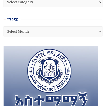
ማኅደር
ማኅደር