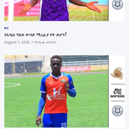
ዜና
የአዲስ ግደይ ቀጣይ ማረፊያ የት ይሆን?
August 7, 2026
ዳንኤል መስፍን