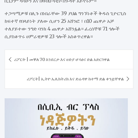
ቢኒያም ካሳሁን እና በዛብህ ካቲሶ በጉዳት አይኖሩም።
ተጋጣሚዎቹ በሊጉ በነበራቸው 39 ያህል ግንኙነቶች ቅዱስ ጊዮርጊስ
ከፍተኛ የበላይነት ያለው ሲሆን 25 አሸንፎ ፣ በ10 ጨዋታ አቻ
ተለያይተው ንግድ ባንክ 4 ጨዋታ አሸንፏል። ፈረሰኞቹ 71 ጎሎች
ሲያስቆጥሩ ሀምራዊዎቹ 23 ጎሎች አስቆጥረዋል።
Post
ሪፖርት | መቐለ 70 እንደርታ እና ሀድያ ሆሳዕና ድል አድርገዋል
navigation
ሪፖርት| ኢትዮ ኤሌክትሪክ እና ድሬዳዋ ከተማ ድል ቀንቷቸዋል