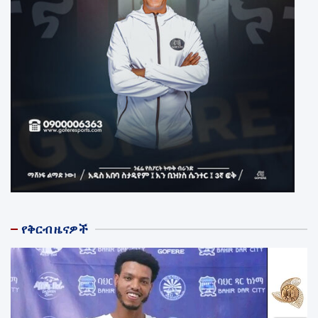
የቅርብ ዜናዎች