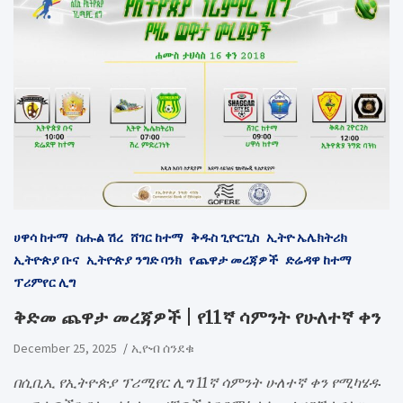
ሀዋሳ ከተማ
ስሑል ሽረ
ሸገር ከተማ
ቅዱስ ጊዮርጊስ
ኢትዮ ኤሌክትሪክ
ኢትዮጵያ ቡና
ኢትዮጵያ ንግድ ባንክ
የጨዋታ መረጃዎች
ድሬዳዋ ከተማ
ፕሪምየር ሊግ
ቅድመ ጨዋታ መረጃዎች | የ11ኛ ሳምንት የሁለተኛ ቀን
December 25, 2025
ኢዮብ ሰንደቁ
በሲቢኢ የኢትዮጵያ ፕሪሚየር ሊግ 11ኛ ሳምንት ሁለተኛ ቀን የሚካሄዱ