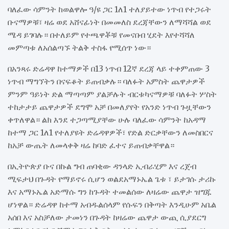
ባለፈው ሳምንት ከወልዋሎ ዓ/ዩ ጋር 1ለ1 ተለያይተው ነጥብ የተጋሩት
ቡናማዎቹ፣ ዛሬ ወደ አሸናፊነት በመመለስ ደረጃቸውን ለማሻሻል ወደ
ሜዳ ይገባሉ። በተለይም የተጫዋቾቹ የመናበብ ሂደት እየተሻሻለ
መምጣቱ ለአሰልጣኙ ትልቅ ተስፋ የሚሰጥ ነው።
በአንጻሩ ድሬዳዋ ከተማዎች በ13 ነጥብ 12ኛ ደረጃ ላይ ተቀምጠው 3
ነጥብ ማግኘትን በናፍቆት ይጠብቃሉ። ባለፉት አምስት ጨዋታዎች
ምንም ዓይነት ድል ማጣጣም ያልቻሉት ብርቱካናማዎቹ ባለፉት ሦስት
ተከታታይ ጨዋታዎች ደግሞ አቻ በመለያየት የአንድ ነጥብ ጉዟቸውን
ቀጥለዋል። ልክ እንደ ተጋጣሚያቸው ሁሉ ባለፈው ሳምንት ከአዳማ
ከተማ ጋር 1ለ1 የተለያዩት ድሬዳዋዎች፣ የድል ድርቃቸውን ለመስበርና
ከአቻ ውጤት ለመላቀቅ ዛሬ ከባድ ፈተና ይጠብቃቸዋል።
በኢትዮጵያ ቡና በኩል ግብ ጠባቂው ዳንላድ ኢብራሂም እና ረጀብ
ሚፍታህ በጉዳት የማይኖሩ ሲሆን ወልደአማኑኤል ጌቱ ፣ ይታገሱ ታሪኩ
እና አማኑኤል አድማሱ ግን ከጉዳት ተመልሰው ለዛሬው ጨዋታ ዝግጁ
ሆነዋል። ድሬዳዋ ከተማ አብዱልሰላም የሱፍን በቅጣት እንዲሁም አቤል
አሰበ እና አስቻለው ታመነን በጉዳት ከዛሬው ጨዋታ ውጪ ሲያደርግ