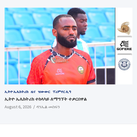
ኢትዮ ኤሌክትሪክ
ዜና
ዝውውር
ፕሪምየር ሊግ
ኢትዮ ኤሌክትሪክ ተከላካይ ለማግኘት ተቃርበዋል
August 6, 2026
ዳንኤል መስፍን