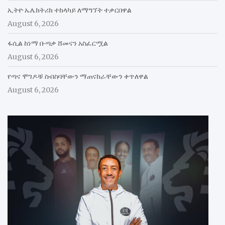
ኢትዮ ኤሌክትሪክ ተከላካይ ለማግኘት ተቃርበዋል
August 6, 2026
ፋሲል ከነማ ቡጣቃ ሸመናን አስፈርሟል
August 6, 2026
የጣና ሞገዶቹ ስብስባቸውን ማጠናከራቸውን ቀጥለዋል
August 6, 2026