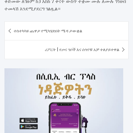
ቀድመው ለገዙም ከ3 እስከ 7 ቀናት ውስጥ ተቋሙ ሙሉ ለሙሉ ገንዘብ
ተመላሽ እንደሚያደርግ ገልጿል።
Post
ተስተካካዩ ጨዋታ የሚካሄድበት ሜዳ ታውቋል
navigation
ሪፖርት | የጦና ንቦች እና ሰጎኖቹ አቻ ተለያይተዋል