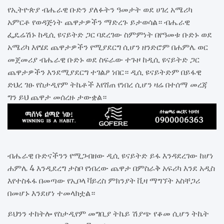
የኢትዮጵያ ብሔራዊ ቡድን ያለፉትን ዓመታት ወደ ሀገረ አሜሪካ
አምርቶ የወዳጅነት ጨዋታዎችን ማድረጉ ይታወሳል። ብሔራዊ
ፌዴሬሽኑ ከዲሲ ዩናይትድ ጋር ባደረገው ስምምነት በየዓመቱ ቡድኑ ወደ
አሜሪካ እየሄደ ጨዋታዎችን የሚያደርግ ሲሆን ዘንድሮም በሐምሌ ወር
መጀመሪያ ብሔራዊ ቡድኑ ወደ ስፍራው ተጉዞ ከዲሲ ዩናይትድ ጋር
ጨዋታዎችን እንደሚያደርግ ተገልፆ ነበር። ዲሲ ዩናይትድም በይፋዊ
ድህረ ገፁ የስታዲየም ትኬቶች እየሸጠ የነበረ ሲሆን ዛሬ በተሰማ መረጃ
ግን ይህ ጨዋታ መሰረዙ ታውቋል።
ብሔራዊ ቡድናችንን የሚጋብዘው ዲሲ ዩናይትድ ይፋ እንዳደረገው ከሆነ
ሐምሌ 4 እንዲደረግ ታስቦ የነበረው ጨዋታ በምስራቅ አፍሪካ እንደ አዲስ
እየተስፋፋ በመጣው የኢቦላ ቫይረስ ምክንያት ቪዛ ማግኘት አስቸጋሪ
በመሆኑ እንደሆነ ተመላክቷል።
ይህንን ተከትሎ የስታዲየም መግቢያ ትኬይ ሽያጭ የቆመ ሲሆን ትኬት