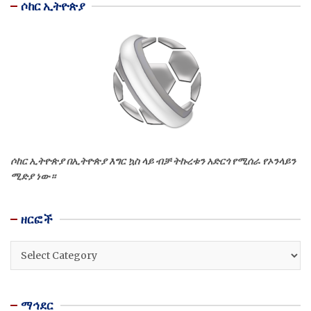
ሶከር ኢትዮጵያ
ሶከር ኢትዮጵያ በኢትዮጵያ እግር ኳስ ላይ ብቻ ትኩረቱን አድርጎ የሚሰራ የኦንላይን
ሚድያ ነው።
ዘርፎች
ዘርፎች
ማኅደር