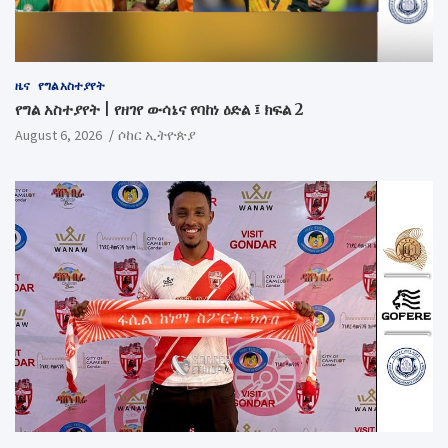
ዜና
የግል አስተያየት
የግል አስተያየት | የዘገየ ውሳኔና የባከነ ዕድል ፤ ክፍል 2
August 6, 2026
ሶከር ኢትዮጵያ