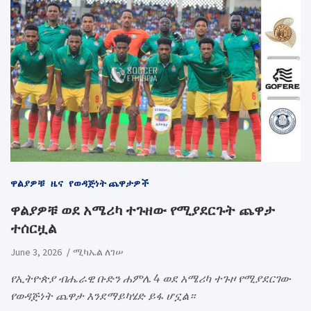
ዋልያዎቹ
ዜና
የወዳጅነት ጨዋታዎች
ዋልያዎቹ ወደ አሜሪካ ተጉዘው የሚያደርጉት ጨዋታ
ተሰርዟል
June 3, 2026
ሚካኤል ለገሠ
የኢትዮጵያ ብሔራዊ ቡድን ሐምሌ 4 ወደ አሜሪካ ተጉዞ የሚያደርገው
የወዳጅነት ጨዋታ እንደማይካሄድ ይፋ ሆኗል።