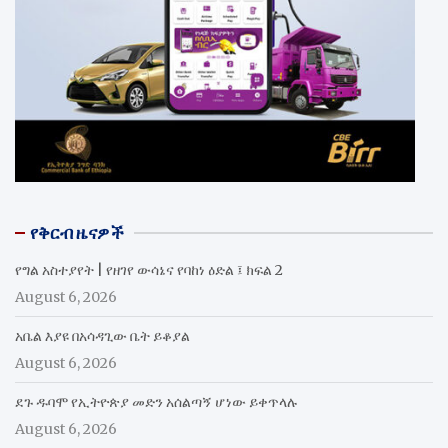
የቅርብ ዜናዎች
የግል አስተያየት | የዘገየ ውሳኔና የባከነ ዕድል ፤ ክፍል 2
August 6, 2026
አቤል እያዩ በአሳዳጊው ቤት ይቆያል
August 6, 2026
ደጉ ዱባሞ የኢትዮጵያ መድን አሰልጣኝ ሆነው ይቀጥላሉ
August 6, 2026