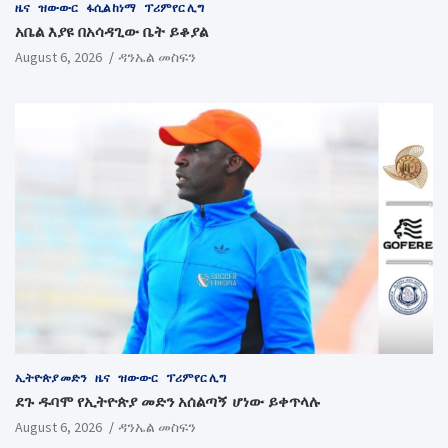
ዜና
ዝውውር
ፋሲል ከነማ
ፕሪምየር ሊግ
አቤል እያዩ በአሳዳጊው ቤት ይቆያል
August 6, 2026
ዳንኤል መስፍን
ኢትዮጵያ መድን
ዜና
ዝውውር
ፕሪምየር ሊግ
ደጉ ዱባሞ የኢትዮጵያ መድን አሰልጣኝ ሆነው ይቀጥላሉ
August 6, 2026
ዳንኤል መስፍን