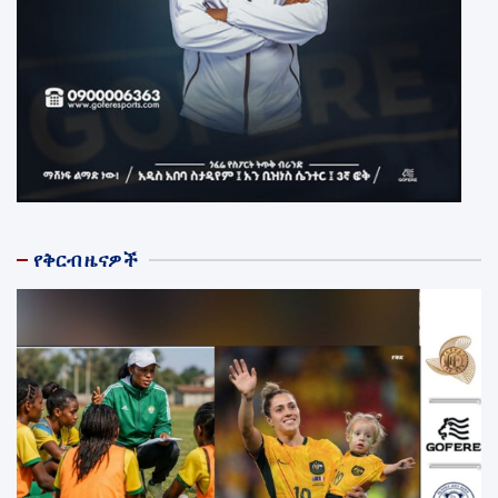
የቅርብ ዜናዎች