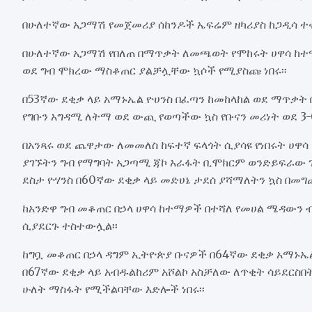
በሁለተኛው አጋማሽ የመጀመሪያ ሰከንዶች ኤፍሬም ዘካሪያስ ከጋዲሳ ተቀብሎ
በሁለተኛው አጋማሽ የበለጠ በማጥቃት ለመጫወት የሞከሩት ሀዋሳ ከተማ
ወደ ግብ ሞክረው ማስቆጠር ያልቻሏቸው ኳሶች የሚያስጩ ነበሩ፡፡
በ53ኛው ደቂቃ ላይ አማኑኤል ዮሀንስ በፈጣን ከመከላከል ወደ ማጥቃት 
የግቡን አግዳሚ ለትማ ወደ ውጪ የወጣችው ኳስ የቡናን መሪነት ወደ 3-
በአንጻሩ ወደ ጨዋታው ለመመለስ ከፍተኛ ፍላጎት ሲያሳዩ የነበሩት ሀዋሳ
ያገኙትን ግብ የማግባት አጋጣሚ ጃኮ አራፋት ቢሞክርም ወንድይፍራው ጌ
ደስታ ዮሃንስ በ60ኛው ደቂቃ ላይ መድሀኔ ታደሰ ያሻማለትን ኳስ በመ
ከአንድዋ ግብ መቆጠር በኃላ ሀዋሳ ከተማዎች በተሻለ የመሀል ሜዳውን
ሲያደርጉ ተስተውሏል፡፡
ከግቧ መቆጠር በኃላ ዳግም ኢትዮጵያ ቡናዎች በ64ኛው ደቂቃ አማኑኤል
በ67ኛው ደቂቃ ላይ አብዱልከሪም አሾልኮ አስቻለው ለጥቂት ሳይደርስበት
ሁለት ማስፋት የሚችልባቸው እድሎች ነበሩ፡፡