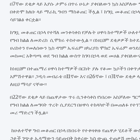
በ7ኛው ደቂቃ ላይ እያሱ ታምሩ በጥሩ ሁኔታ ያቀበለውን ኳስ አስቻለው
በቀድሞ ክለቡ ላይ ማራኪ ግብን ማስቆጠር ችሏል ፤ ከግቧ መቆጠር በ
ሳይገልፅ ቀርቷል፡፡
ከግቧ መቆጠር በኃላ የተሻለ መንቀሳቀስ የቻሉት ሀዋሳ ከተማዎች ሁለተ
የግብ ክልል ለመድረስ ሲሞክሩ ተስተውሏል ፡፡ በነዚህም ደቂቃዎች ከተ
ሀሪስተን የመለሰውን ኳስ ዳግም ኤፍሬም ዘካሪያስ ሞክሮ ኤፍሬም ወንደ
መስመር አቅጣጫ ወደ ግብ ክልል ውስጥ ከገባ በኃላ ወደ መሀል ያቀበለውና
ከነዚህም በተጨማሪ ሀዋሳ ከተማዎች በርከት ያሉ የቆሙ ኳሶችን በቀጥ
አምሽተዋል፡፡ ጋዲሳ መብራቴ በ11ኛው እና በ26ኛው ፤ በ31ኛው ደቂቃ
ለዚህ ማሳያ ናቸው፡፡
በ22ኛው ደቂቃ ላይ በጨዋታው ጥሩ ሲንቀሳቀስ የነበረው አስቻለው ግርማ
የግብ ክልል ለመግባት ጥረት ሲያደርግ በሀዋሳ ተከላካዮች በመጠለፉ የተ
መሪ ማድረግ ችሏል፡፡
ከሁለተኛዋ ግብ መቆጠር በኃላ በነበሩት የተቀዛቀዙ የጨዋታ ሂደቶች ው
ጋቶች ገጭቶ ኢላማውን ሳይጠብቅ ከቀረው ኳስ ውጪ ተጠቃሽ ሙከራ ሳ