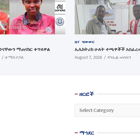
ዜና
ዝውውር
ድናቸውን ማጠናከር ቀጥለዋል
ኤሌክትሪክ ሁለት ተጫዋቾች አስፈረ
ቶማስ ቦጋለ
August 7, 2026
ዳንኤል መስፍን
ዘርፎች
ዘርፎች
ማኅደር