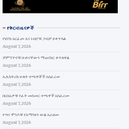
የቅርብ ዜናዎች
የሄኖክ አርፊጮ እና ነብሮቹ ጋብቻ ይቀጥላል
August 7, 2026
ቻምፕዮኖቹ ቡድናቸውን ማጠናከር ቀጥለዋል
August 7, 2026
ኤሌክትሪክ ሁለት ተጫዋቾች አስፈረመ
August 7, 2026
በርበሬዎቹ የፊት መስመር ተጫዋች አስፈረሙ
August 7, 2026
የጣና ሞገዶቹ የአማካዩን ውል አራዘሙ
August 7, 2026