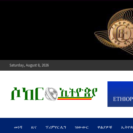
Skip
to
content
Saturday, August 8, 2026
ሶከር ኢትዮጵያ
የኢትዮጵያ እግርኳስ ድምፅ !
መነሻ
ዜና
ፕሪምየር ሊግ
ዝውውር
ዋልያዎቹ
ኢትዮ