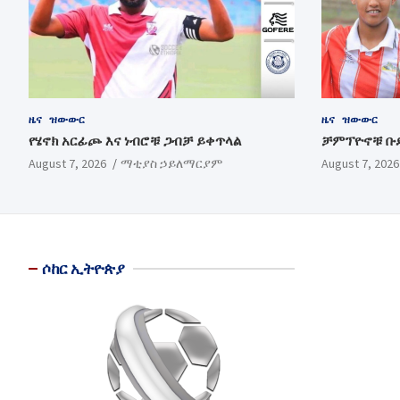
ዜና
ዝውውር
ዜና
ዝውውር
የሄኖክ አርፊጮ እና ነብሮቹ ጋብቻ ይቀጥላል
ቻምፕዮኖቹ ቡ
August 7, 2026
ማቲያስ ኃይለማርያም
August 7, 2026
ሶከር ኢትዮጵያ