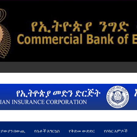
ጵያውያን በውጪ
የሴቶች እግርኳስ
የቅድመ ውድድር
የሶከር አምዶች