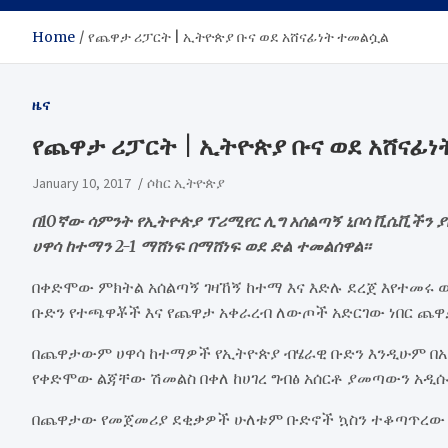
Home
የጨዋታ ሪፓርት | ኢትዮጵያ ቡና ወደ አሸናፊነት ተመልሷል
ዜና
የጨዋታ ሪፓርት | ኢትዮጵያ ቡና ወደ አሸናፊ
January 10, 2017
ሶከር ኢትዮጵያ
በ10ኛው ሳምንት የኢትዮጵያ ፕሪሚየር ሊግ አሰልጣኝ ኒቦሳ ቪሴቪችን
ሀዋሳ ከተማን 2-1 ማሸነፍ በማሸነፍ ወደ ድል ተመልሰዋል፡፡
በቀድሞው ምክትል አሰልጣኝ ገዛኸኝ ከተማ እና እድሉ ደረጀ እየተመሩ 
ቡድን የተጫዋቾች እና የጨዋታ አቀራረብ ለውጦች አድርገው ነበር ጨዋ
በጨዋታውም ሀዋሳ ከተማዎች የኢትዮጵያ ብሄራዊ ቡድን እንዲሁም በአ
የቀድሞው ልጃቸው ሽመልስ በቀለ ከሀገረ ግብፅ አሰርቶ ያመጣውን አዲ
በጨዋታው የመጀመሪያ ደቂቃዎች ሁለቱም ቡድኖች ኳስን ተቆጣጥረው 