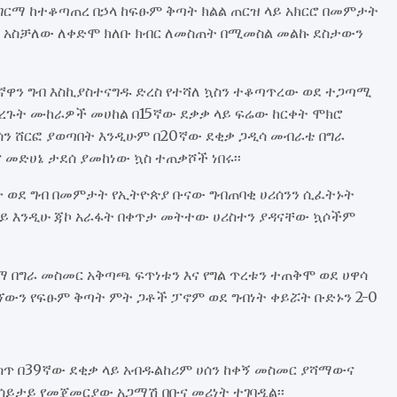
 ግርማ ከተቆጣጠረ በኃላ ከፍፁም ቅጣት ክልል ጠርዝ ላይ አክርሮ በመምታት
ኃላ አስቻለው ለቀድሞ ክለቡ ክብር ለመስጠት በሚመስል መልኩ ደስታውን
ኛዋን ግብ እስኪያስተናግዱ ድረስ የተሻለ ኳስን ተቆጣጥረው ወደ ተጋጣሚ
ደረጉት ሙከራዎች መሀከል በ15ኛው ደቃቃ ላይ ፍሬው ከርቀት ሞክሮ
ሰን ሸርፎ ያወጣበት እንዲሁም በ20ኛው ደቂቃ ጋዲሳ መብራቴ በግራ
 መድሀኔ ታደሰ ያመከነው ኳስ ተጠቃሾች ነበሩ፡፡
ታ ወደ ግብ በመምታት የኢትዮጵያ ቡናው ግብጠባቂ ሀሪሰንን ሲፈትኑት
 ላይ እንዲሁ ጃኮ አራፋት በቀጥታ መትተው ሀሪስተን ያዳናቸው ኳሶችም
 በግራ መስመር አቅጣጫ ፍጥነቱን እና የግል ጥረቱን ተጠቅሞ ወደ ሀዋሳ
ገኘውን የፍፁም ቅጣት ምት ጋቶች ፓኖም ወደ ግብነት ቀይሯት ቡድኑን 2-0
ስጥ በ39ኛው ደቂቃ ላይ አብዱልከሪም ሀሰን ከቀኝ መስመር ያሻማውና
ይታይ የመጀመርያው አጋማሽ በቡና መሪነት ተገባዷል፡፡