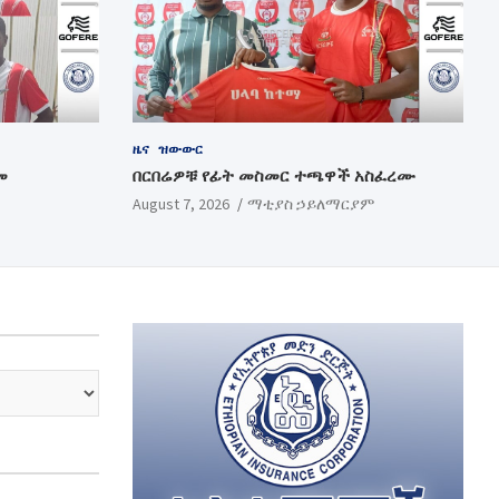
ዜና
ዝውውር
መ
በርበሬዎቹ የፊት መስመር ተጫዋች አስፈረሙ
August 7, 2026
ማቲያስ ኃይለማርያም