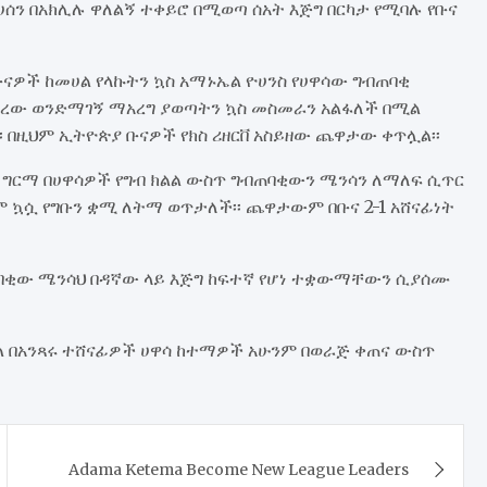
ሰን በአክሊሉ ዋለልኝ ተቀይሮ በሚወጣ ሰአት እጅግ በርካታ የሚባሉ የቡና
ቡናዎች ከመሀል የላኩትን ኳስ አማኑኤል ዮሀንስ የሀዋሳው ግብጠባቂ
ነበረው ወንድማገኝ ማአረግ ያወጣትን ኳስ መስመራን አልፋለች በሚል
በዚህም ኢትዮጵያ ቡናዎች የክስ ሪዘርቨ አስይዘው ጨዋታው ቀጥሏል፡፡
ው ግርማ በሀዋሳዎች የግብ ክልል ውስጥ ግብጠባቂውን ሜንሳን ለማለፍ ሲጥር
ኳሷ የግቡን ቋሚ ለትማ ወጥታለች፡፡ ጨዋታውም በቡና 2-1 አሸናፊነት
ባቂው ሜንሳህ በዳኛው ላይ እጅግ ከፍተኛ የሆነ ተቋውማቸውን ሲያሰሙ
ችል በአንጻሩ ተሸናፊዎች ሀዋሳ ከተማዎች አሁንም በወራጅ ቀጠና ውስጥ
Adama Ketema Become New League Leaders