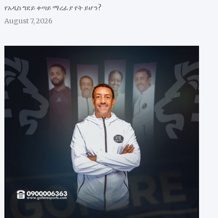
የአዲስ ግደይ ቀጣይ ማረፊያ የት ይሆን?
August 7, 2026