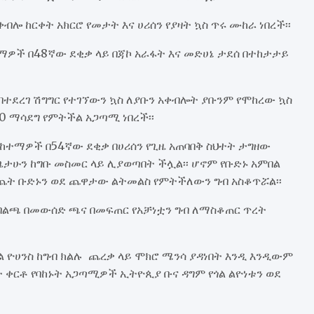
 ከርቀት አክርሮ የመታት እና ሀሪሰን የያዛት ኳስ ጥሩ ሙከራ ነበረች፡፡
ዎች በ48ኛው ደቂቃ ላይ በጃኮ አራፋት እና መድሀኔ ታደሰ በተከታታይ
በተደረገ ሽግግር የተገኘውን ኳስ ለያቡን አቀብሎት ያቡንም የሞከረው ኳስ
0 ማሳደግ የምትችል አጋጣሚ ነበረች፡፡
 ከተማዎች በ54ኛው ደቂቃ በሀሪሰን የጊዜ አጠባበቅ ስህተት ታግዘው
ታሁን ከግቡ መስመር ላይ ሊያወጣበት ችሏል፡፡ ሆኖም የቡድኑ አምበል
ግጨት ቡድኑን ወደ ጨዋታው ልትመልስ የምትችለውን ግብ አስቆጥሯል፡፡
 ብልጫ በመውሰድ ጫና በመፍጠር የአቻነቷን ግብ ለማስቆጠር ጥረት
 ዮሀንስ ከግብ ክልሉ ጨረቃ ላይ ሞክሮ ሜንሳ ያዳነበት እንዲ እንዲውም
 ቀርቶ የባከኑት አጋጣሚዎች ኢትዮጲያ ቡና ዳግም የጎል ልዮነቱን ወደ