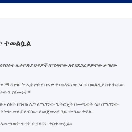
ነት ተመልሷል
 ያሰናበቱት ኢትዮጵያ ቡናዎች በሜዳቸው እና በደጋፊዎቻቸው ታግዘው
ወደ ሜዳ የገቡት ኢትዮጵያ ቡናዎች ባሳለፍነው አርብ በወልዲያ ከተሸነፈው
ታውን የጀመሩት፡፡
ሁኑ ሰአት በግብፅ ሊግ ለሚገኘው ፔትሮጄት በመጫወት ላይ በሚገኘው
ሱን ነጭ መለያ ለብሰው ለመጀመሪያ ጊዜ ተጫውተዋል፡፡
ለመጫወት ጥረት ሲያደርጉ ተስተውሏል፡፡