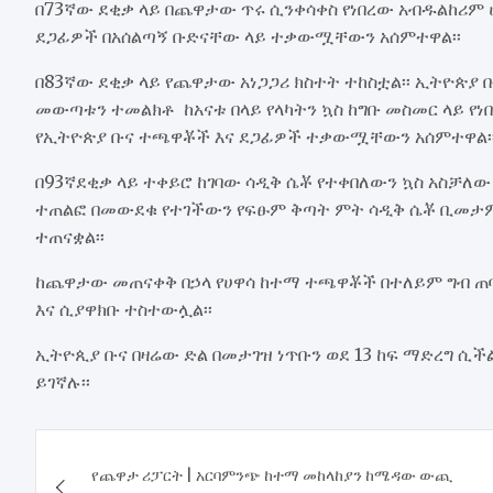
በ73ኛው ደቂቃ ላይ በጨዋታው ጥሩ ሲንቀሳቀስ የነበረው አብዱልከሪም ሀ
ደጋፊዎች በአሰልጣኝ ቡድናቸው ላይ ተቃውሟቸውን አሰምተዋል፡፡
በ83ኛው ደቂቃ ላይ የጨዋታው አነጋጋሪ ክስተት ተከስቷል፡፡ ኢትዮጵያ 
መውጣቱን ተመልክቶ ከአናቱ በላይ የላካትን ኳስ ከግቡ መስመር ላይ የ
የኢትዮጵያ ቡና ተጫዋቾች እና ደጋፊዎች ተቃውሟቸውን አሰምተዋል፡፡ 
በ93ኛደቂቃ ላይ ተቀይሮ ከገባው ሳዲቅ ሴቾ የተቀበለውን ኳስ አስቻለ
ተጠልፎ በመውደቁ የተገችውን የፍፁም ቅጣት ምት ሳዲቅ ሴቾ ቢመታም 
ተጠናቋል፡፡
ከጨዋታው መጠናቀቅ በኃላ የሀዋሳ ከተማ ተጫዋቾች በተለይም ግብ ጠ
እና ሲያዋክቡ ተስተውሏል፡፡
ኢትዮጲያ ቡና በዛሬው ድል በመታገዝ ነጥቡን ወደ 13 ከፍ ማድረግ ሲ
ይገኛሉ፡፡
Post
የጨዋታ ሪፓርት | አርባምንጭ ከተማ መከላከያን ከሜዳው ውጪ