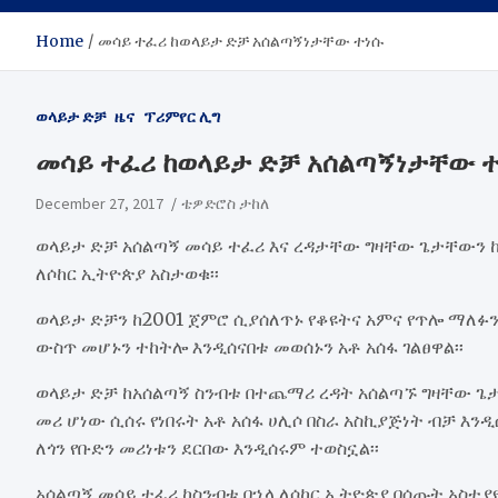
Home
መሳይ ተፈሪ ከወላይታ ድቻ አሰልጣኝነታቸው ተነሱ
ወላይታ ድቻ
ዜና
ፕሪምየር ሊግ
መሳይ ተፈሪ ከወላይታ ድቻ አሰልጣኝነታቸው 
December 27, 2017
ቴዎድሮስ ታከለ
ወላይታ ድቻ አሰልጣኝ መሳይ ተፈሪ እና ረዳታቸው ግዛቸው ጌታቸውን ከ
ለሶከር ኢትዮጵያ አስታወቁ፡፡
ወላይታ ድቻን ከ2001 ጀምሮ ሲያሰለጥኑ የቆዩትና አምና የጥሎ ማለፉ
ውስጥ መሆኑን ተከትሎ እንዲሰናበቱ መወሰኑን አቶ አሰፋ ገልፀዋል፡፡
ወላይታ ድቻ ከአሰልጣኝ ስንብቱ በተጨማሪ ረዳት አሰልጣኙ ግዛቸው ጌታ
መሪ ሆነው ሲሰሩ የነበሩት አቶ አሰፋ ሀሊሶ በስራ አስኪያጅነት ብቻ 
ለጎን የቡድን መሪነቱን ደርበው እንዲሰሩም ተወስኗል፡፡
አሰልጣኝ መሳይ ተፈሪ ከስንብቱ በኋላ ለሶከር ኢትዮጵያ በሰጡት አስተያየ