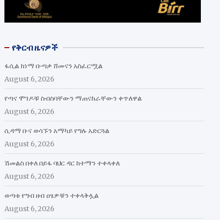
የቅርብ ዜናዎች
ፋሲል ከነማ ቡጣቃ ሸመናን አስፈርሟል
August 6, 2026
የጣና ሞገዶቹ ስብስባቸውን ማጠናከራቸውን ቀጥለዋል
August 6, 2026
ሲዳማ ቡና ወሳኙን አማካይ የግሉ አድርጓል
August 6, 2026
ሽመልስ በቀለ በይፋ ባህር ዳር ከተማን ተቀላቀለ
August 6, 2026
ወጣቱ የግብ ዘብ ዐፄዎቹን ተቀላቅሏል
August 6, 2026