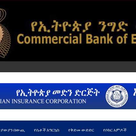
ጵያውያን በውጪ
የሴቶች እግርኳስ
የቅድመ ውድድር
የሶከር አምዶች