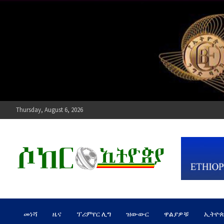
Skip
to
content
Thursday, August 6, 2026
ሶከር ኢትዮጵያ
የኢትዮጵያ እግርኳስ ድምፅ !
መነሻ
ዜና
ፕሪምየር ሊግ
ዝውውር
ዋልያዎቹ
ኢትዮ