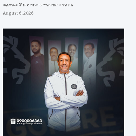
ወልዋሎዎች ቡድናቸውን ማጠናከር ቀጥለዋል
August 6, 2026