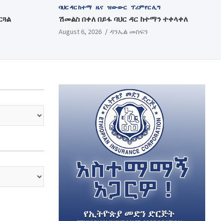
ባህር ዳር ከተማ
ዜና
ዝውውር
ፕሪምየር ሊግ
ርጓል
ሽመልስ በቀለ በይፋ ባህር ዳር ከተማን ተቀላቀለ
August 6, 2026
ዳንኤል መስፍን