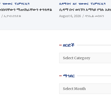
ና
ዝውውር
ፕሪምየር ሊግ
ሲዳማ ቡና
ዜና
ዝውውር
ፕሪምየር ሊግ
ስብስባቸውን ማጠናከራቸውን ቀጥለዋል
ሲዳማ ቡና ወሳኙን አማካይ የግሉ አድ
ኢዮብ ሰንደቁ
August 6, 2026
ዳንኤል መስፍን
ዘርፎች
ዘርፎች
ማኅደር
ማኅደር