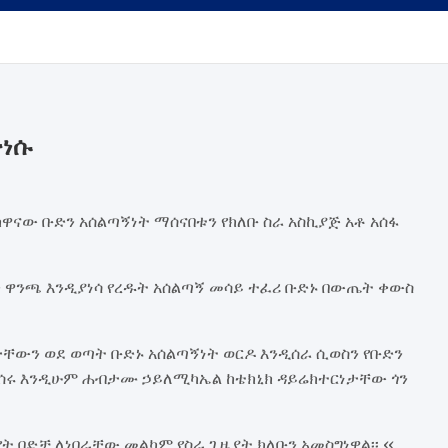
ተነሱ
ዋናው ቡድን አሰልጣኝነት ማሰናበቱን የክለቡ ስራ አስኪያጅ አቶ አሰፋ
ን ዋንጫ እንዲያነሳ የረዱት አሰልጣኝ መሳይ ተፈሪ ቡድኑ በውጤት ቀውስ
ቸውን ወደ ወጣት ቡድኑ አሰልጣኝነት ወርዶ እንዲሰራ ሲወስን የቡድን
እንዲሰሩ እንዲሁም ሐብታሙ ኃይለሚካኤል ከቴክኒክ ዳይሬክተርነታቸው ጎን
ት በድቻ ለነበራቸው መልካም የስራ ጊዜያት ክለቡን አመስግነዋል፡፡ ‹‹