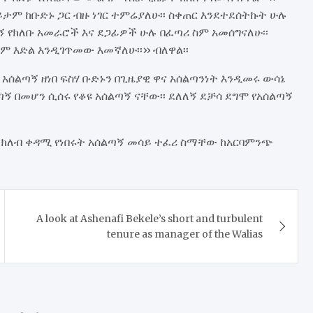
ቆይታም ከቡድኑ ጋር ብዙ ነገር ተምሬያለሁ፡፡ ስቀጠር እንደተደሰትኩት ሁሉ
ገዙኝ የክለቡ አመራሮች እና ደጋፊዎች ሁሉ በፈጣሪ ስም አመሰግናለሁ፡፡
 እድል እንዲገጥመው እመኛለሁ፡፡›› ብለዋል፡፡
አሰልጣኝ ዘነበ ፍስሃ ቡድኑን በጊዜያዊ ዋና አሰልጣንነት እንዲመሩ ውሳኔ
ጣኝ በመሆን ሲሰሩ የቆዩ አሰልጣኝ ናቸው፡፡ ደለለኝ ደቻሳ ደግሞ የአሰልጣኝ
ድ ክለብ ቀዳሚ የነበሩት አሰልጣኝ መሳይ ተፈሪ ስማቸው ከአርባምንጭ
A look at Ashenafi Bekele’s short and turbulent
tenure as manager of the Walias