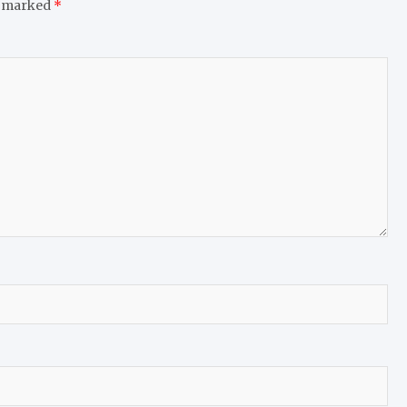
e marked
*