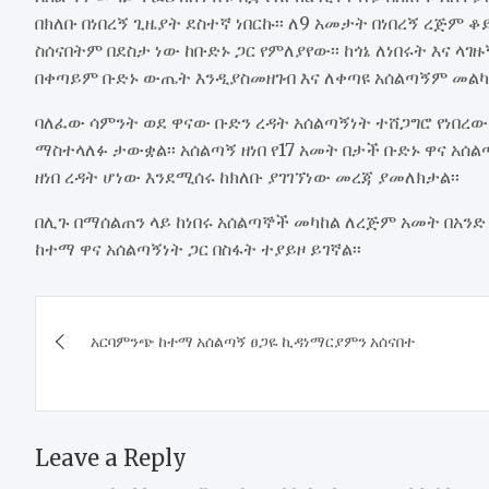
በክለቡ በነበረኝ ጊዜያት ደስተኛ ነበርኩ፡፡ ለ9 አመታት በነበረኝ ረጅም 
ስሰናበትም በደስታ ነው ከቡድኑ ጋር የምለያየው፡፡ ከጎኔ ለነበሩት እና ላ
በቀጣይም ቡድኑ ውጤት እንዲያስመዘገብ እና ለቀጣዩ አሰልጣኝም መልካም
ባለፈው ሳምንት ወደ ዋናው ቡድን ረዳት አሰልጣኝነት ተሸጋግሮ የነበረው 
ማስተላለፉ ታውቋል፡፡ አሰልጣኝ ዘነበ የ17 አመት በታች ቡድኑ ዋና አሰል
ዘነበ ረዳት ሆነው እንደሚሰሩ ከክለቡ ያገገኘነው መረጃ ያመለክታል፡፡
በሊጉ በማሰልጠን ላይ ከነበሩ አሰልጣኞች መካከል ለረጅም አመት በአን
ከተማ ዋና አሰልጣኝነት ጋር በስፋት ተያይዞ ይገኛል፡፡
Post
አርባምንጭ ከተማ አሰልጣኝ ፀጋዬ ኪዳነማርያምን አሰናበተ
navigation
Leave a Reply