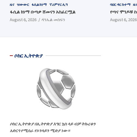
ዜና
ዝውውር
ፋሲል ከነማ
ፕሪምየር ሊግ
ባህር ዳር ከተማ
ዜ
ፋሲል ከነማ ቡጣቃ ሸመናን አስፈርሟል
የጣና ሞገዶቹ 
August 6, 2026
ዳንኤል መስፍን
August 6, 2026
ሶከር ኢትዮጵያ
ሶከር ኢትዮጵያ በኢትዮጵያ እግር ኳስ ላይ ብቻ ትኩረቱን
አድርጎ የሚሰራ የኦንላይን ሚድያ ነው።