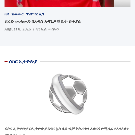
ዜና
ዝውውር
ፕሪምየር ሊግ
ያሬድ መሐመድ በአዲስ አዳጊዎቹ ቤት ይቆያል
August 8, 2026
ዳንኤል መስፍን
ሶከር ኢትዮጵያ
ሶከር ኢትዮጵያ በኢትዮጵያ እግር ኳስ ላይ ብቻ ትኩረቱን አድርጎ የሚሰራ የኦንላይን