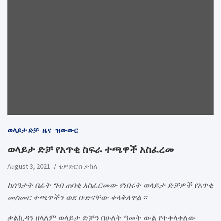
ወላይታ ድቻ
ዜና
ዝውውር
ወላይታ ድቻ የአጥቂ ስፍራ ተጫዋች አስፈረመ
August 3, 2021
ቴዎድሮስ ታከለ
ከሰዓታት በፊት ግብ ጠባቂ አስፈርመው የነበሩት ወላይታ ድቻዎች የአጥቂ
መስመር ተጫዋችን ወደ ቡድናቸው ቀላቅለዋል ፡፡
ቃልኪዳን ዘላለም ወላይታ ድቻን በሁለት ዓመት ውል የተቀላቀለው