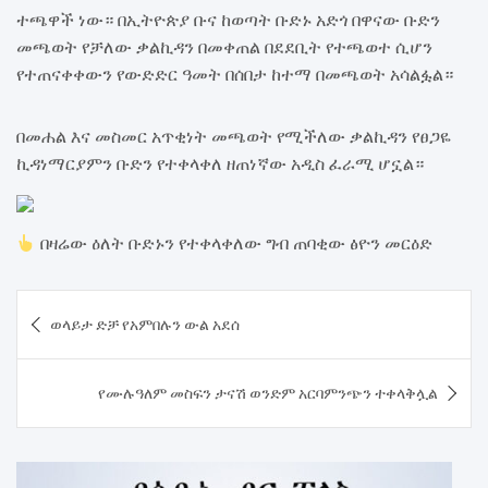
ተጫዋች ነው። በኢትዮጵያ ቡና ከወጣት ቡድኑ አድጎ በዋናው ቡድን
መጫወት የቻለው ቃልኪዳን በመቀጠል በደደቢት የተጫወተ ሲሆን
የተጠናቀቀውን የውድድር ዓመት በሰበታ ከተማ በመጫወት አሳልፏል።
በመሐል እና መስመር አጥቂነት መጫወት የሚችለው ቃልኪዳን የፀጋዬ
ኪዳነማርያምን ቡድን የተቀላቀለ ዘጠነኛው አዲስ ፈራሚ ሆኗል።
በዛሬው ዕለት ቡድኑን የተቀላቀለው ግብ ጠባቂው ፅዮን መርዕድ
Post
ወላይታ ድቻ የአምበሉን ውል አደሰ
navigation
የሙሉዓለም መስፍን ታናሽ ወንድም አርባምንጭን ተቀላቅሏል