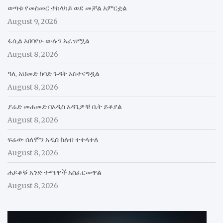
ወጣቱ የመስመር ተከላካይ ወደ መቻል አምርቷል
August 9, 2026
ፋሲል አበባየሁ ውሉን አራዝሟል
August 8, 2026
ዓሊ አህመድ ከባድ ጉዳት አስተናግዷል
August 8, 2026
ያሬድ መሐመድ በአዲስ አዳጊዎቹ ቤት ይቆያል
August 8, 2026
ፍሬው ሰለሞን አዲስ ክለብ ተቀላቀለ
August 8, 2026
ሐይቆቹ አንድ ተጫዋች አስፈርመዋል
August 8, 2026