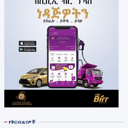
የቅርብ ዜናዎች