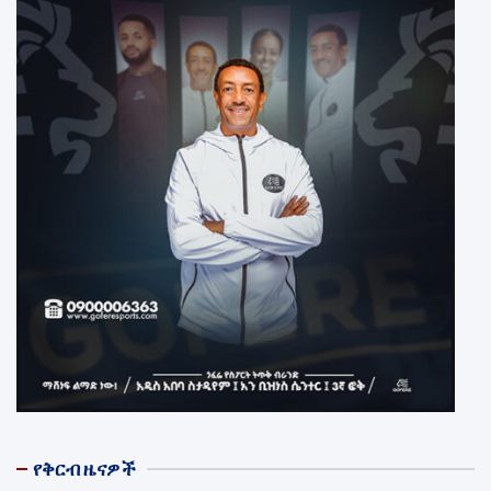
የቅርብ ዜናዎች