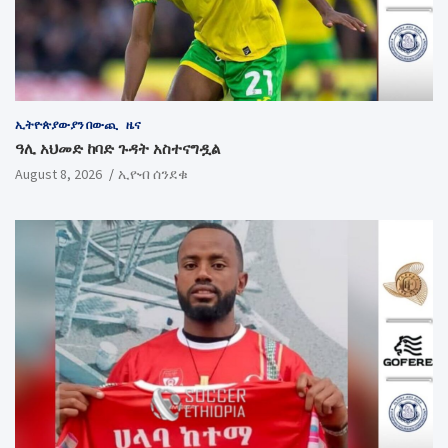
ኢትዮጵያውያን በውጪ
ዜና
ዓሊ አህመድ ከባድ ጉዳት አስተናግዷል
August 8, 2026
ኢዮብ ሰንደቁ