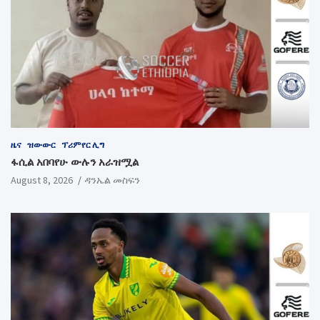
ዜና
ዝውውር
ፕሪምየር ሊግ
ፋሲል አበባየሁ ውሉን አራዝሟል
August 8, 2026
ዳንኤል መስፍን