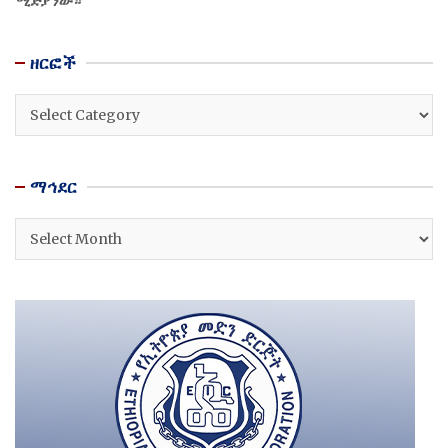
ሚድያ ነው።
ዘርፎች
ዘርፎች
ማኅደር
ማኅደር