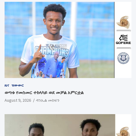
ዜና
ዝውውር
ወጣቱ የመስመር ተከላካይ ወደ መቻል አምርቷል
August 9, 2026
ዳንኤል መስፍን