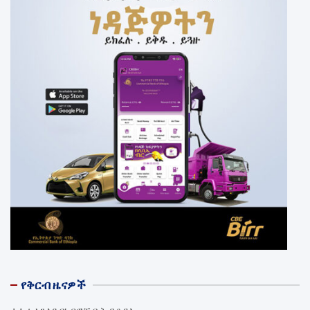
የቅርብ ዜናዎች