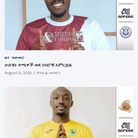
ዜና
ዝውውር
ሁለገቡ ተጫዋች ወደ ነብሮቹ አምርቷል
August 9, 2026
ዳንኤል መስፍን