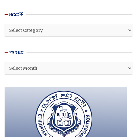
ዘርፎች
ዘርፎች
ማኅደር
ማኅደር