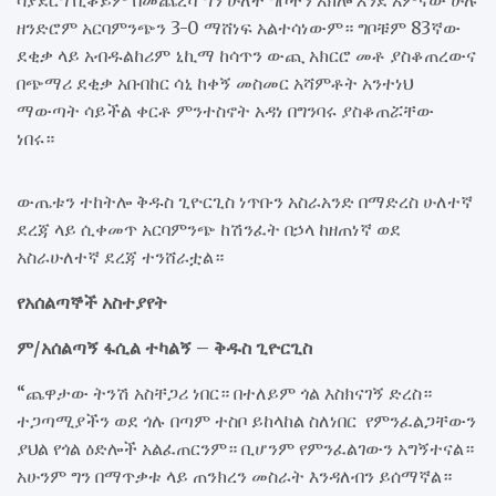
ዘንድሮም አርባምንጭን 3-0 ማሸነፍ አልተሳነውም። ግቦቹም 83ኛው
ደቂቃ ላይ አብዱልከሪም ኒኪማ ከሳጥን ውጪ አክርሮ መቶ ያስቆጠረውና
በጭማሪ ደቂቃ አቡበከር ሳኒ ከቀኝ መስመር አሻምቶት አንተነህ
ማውጣት ሳይችል ቀርቶ ምንተስኖት አዳነ በግንባሩ ያስቆጠሯቸው
ነበሩ።
ውጤቱን ተከትሎ ቅዱስ ጊዮርጊስ ነጥቡን አስራአንድ በማድረስ ሁለተኛ
ደረጃ ላይ ሲቀመጥ አርባምንጭ ከሽንፈት በኃላ ከዘጠነኛ ወደ
አስራሁለተኛ ደረጃ ተንሸራቷል።
የአሰልጣኞች አስተያየት
ም/አሰልጣኝ ፋሲል ተካልኝ – ቅዱስ ጊዮርጊስ
“ጨዋታው ትንሽ አስቸጋሪ ነበር። በተለይም ጎል እስክናገኝ ድረስ።
ተጋጣሚያችን ወደ ጎሉ በጣም ተስቦ ይከላከል ስለነበር የምንፈልጋቸውን
ያህል የጎል ዕድሎች አልፈጠርንም። ቢሆንም የምንፈልገውን አግኝተናል።
አሁንም ግን በማጥቃቱ ላይ ጠንክረን መስራት እንዳለብን ይሰማኛል።