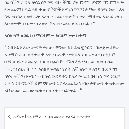
ከራሳችን የሜዳ ክፍል ስንወጣ ብዙ ችግር የለብንም። ሆኖም ግን የሜዳው
የመጨረሻ ክፍል ላይ ተጨዋቾቻችን የኳስ ግንኙነታቸው ደካማ ነው። እዛ
ላይ ጠንክረን መስራት አለብን። ጨዋታዎችን ሁሉ ማሸንፍ እንፈልጋለን
ለዛ ድግሞ ብዙ የግብ ዕድሎችን መፍጠር ይኖርብናል። ”
አሰልጣኝ ፀጋዬ ኪ/ማርያም – አርባምንጭ ከተማ
” አሸንፈን ለመውጣት የተጠቀምነው ስትራቴጂ ነበር። በመጀመሪያው
አጋማሽ አርባ ደቂቃዎች አተገባበራችን የተሻለ ነበር። የገባብን ኳስም
በተከላካይ የተጨረፈ ነበር። በራሳችን ሜዳ ላይ የነበረው ሰው በሰው
የመያዝ ስህተት ዋጋ አስከፍሎናል ማለት እችላለው። እንደ ቡድን ግን
ክፍተቶችን በመዝጋቱ በኩል ቡድናችን ከሌላው ጊዜ በተሻለ ጥሩ ነበር።
ቅዱስ ጊዮርጊሶች ልምዳቸውን እና የአጨራረስ ብቃታቸውን ተጠቅመው
አሸንፈውናል። ውጤቱን በፀጋ ተቀብልነዋል። ”
Post
​ሪፖርት | የአዳማ እና ፋሲል ጨዋታ ያለ ጎል ተጠናቋል
navigation