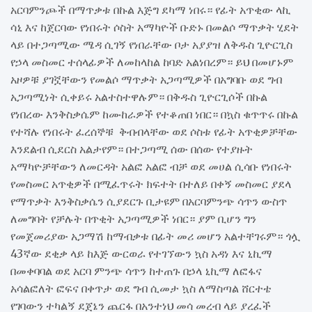
አርባምንጮች በማጥቃቱ በኩል እጅግ ደካማ ነበሩ። የፊት አጥቂው ላኪ
ሳኒ እና ከጀርባው የነበሩት ሶስት አማካዮች ቡድኑ በመልሶ ማጥቃት ሂደት
ላይ በተጋጣሚው ሜዳ ሲገኝ የነበራቸው ቦታ አያያዝ ለቅዱስ ጊዮርጊስ
የኃላ መስመር ተሰላፊዎች ለመከላከል ከባድ አልነበረም። ይህ በመሆኑም
አዞዎቹ ያገኟቸውን የመልሶ ማጥቃት አጋጣሚዎች በአግባቡ ወደ ግብ
አጋጣሚነት ሲቀይሩ አልተስተዋሉም። በቅዱስ ጊዮርጊሶች በኩል
የነበረው እንቅስቃሴም ከሙከራዎች የተቆጠበ ነበር። በኳስ ቁጥጥሩ በኩል
የተሻሉ የነበሩት ፈረሰኞቹ ቅብብላቸው ወደ ሶስቱ የፊት አጥቂዎቻቸው
እንደልብ ሲደርስ አልታየም። በተጋጣሚ ሰው በሰው የተያዙት
አማካዮቻቸውን ለመርዳት አልፎ አልፎ ብቻ ወደ መሀል ሲሳቡ የነበሩት
የመስመር አጥቂዎች በሚፈጥሩት ክፍተት በተለይ በቀኝ መስመር ያደላ
የማጥቃት እንቅስቃሴን ሲያደርጉ ቢታዩም በአርባምንጭ ሳጥን ውስጥ
ለመግባት የቻሉት በጥቂት አጋጣሚዎች ነበር። ያም ቢሆን ግን
የመጀመሪያው አጋማሽ ከማብቃቱ በፊት መሪ መሆን አልተቸገሩም። ጎሏ
43ኛው ደቂቃ ላይ ከእጅ ውርወራ የተገኘውን ኳስ አዳነ እና ኒኪማ
በመቀባባል ወደ አርባ ምንጭ ሳጥን ከተጠጉ በኃላ ኒኪማ ለፎፋና
አሳልፎለት ፎፍና በቀጥታ ወደ ግብ ሲመታ ኳስ ለማስጣል ሸርተቴ
የገባውን ተካልኝ ደጀኔን ጨርፋ በአንተነህ መሳ መረብ ላይ ያረፈች