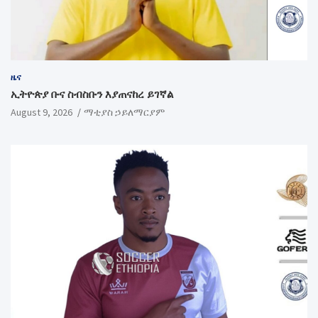
ዜና
ኢትዮጵያ ቡና ስብስቡን እያጠናከረ ይገኛል
August 9, 2026
ማቲያስ ኃይለማርያም