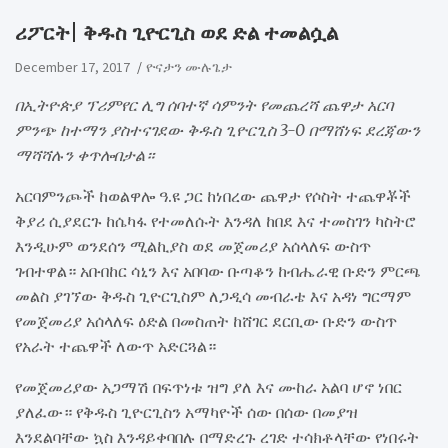
ሪፖርት| ቅ​ዱስ ጊዮርጊስ ወደ ድል ተመልሷል
December 17, 2017
ዮናታን ሙሉጌታ
በኢትዮጵያ ፕሪምየር ሊግ ሰባተኛ ሳምንት የመጨረሻ ጨዋታ አርባ
ምንጭ ከተማን ያስተናገደው ቅዱስ ጊዮርጊስ 3-0 በማሸነፍ ደረጃውን
ማሻሻሉን ቀጥሎበታል።
አርባምንጮች ከወልዋሎ ዓ.ዩ ጋር ከነበረው ጨዋታ የሶስት ተጨዋቾች
ቅያሪ ሲያደርጉ ከሴካፋ የተመለሱት እንዳለ ከበደ እና ተመስገን ካስትሮ
እንዲሁም ወንደሰን ሚልኪያስ ወደ መጀመሪያ አሰላለፍ ውስጥ
ገብተዋል። አቡበከር ሳኒን እና አበባው ቡጣቆን ከብሔራዊ ቡድን ምርጫ
መልስ ያገኘው ቅዱስ ጊዮርጊስም ለጋዲሳ መብራቴ እና አዳነ ግርማም
የመጀመሪያ አሰላለፍ ዕድል በመስጠት ከሸገር ደርቢው ቡድን ውስጥ
የአራት ተጨዋች ለውጥ አድርጓል።
የመጀመሪያው አጋማሽ በፍጥነቱ ዝግ ያለ እና ሙከራ አልባ ሆኖ ነበር
ያለፈው። የቅዱስ ጊዮርጊስን አማካዮች ሰው በሰው በመያዝ
እንደልባቸው ኳስ እንዳይቀባበሉ በማድረጉ ረገድ ተሳክቶላቸው የነበሩት