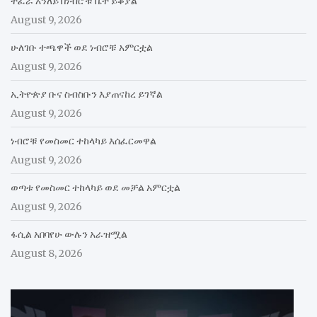
ተፈራ አንለይ በነብሮቹ ቤት ይቆያል
August 9, 2026
ሁለገቡ ተጫዋች ወደ ነብሮቹ አምርቷል
August 9, 2026
ኢትዮጵያ ቡና ስብስቡን እያጠናከረ ይገኛል
August 9, 2026
ነብሮቹ የመስመር ተከላካይ እሰፈርመዋል
August 9, 2026
ወጣቱ የመስመር ተከላካይ ወደ መቻል አምርቷል
August 9, 2026
ፋሲል አበባየሁ ውሉን አራዝሟል
August 8, 2026