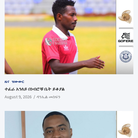
ዜና
ዝውውር
ተፈራ አንለይ በነብሮቹ ቤት ይቆያል
August 9, 2026
ዳንኤል መስፍን