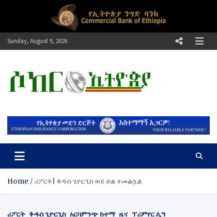
Skip
to
content
Sunday, August 9, 2026
ሶከር ኢትዮጵያ
የኢትዮጵያ እግርኳስ ድምፅ !
Home
ሪፖርት| ቅ​ዱስ ጊዮርጊስ ወደ ድል ተመልሷል
ሪፖርት
ቅዱስ ጊዮርጊስ
አርባምንጭ ከተማ
ዜና
ፕሪምየር ሊግ