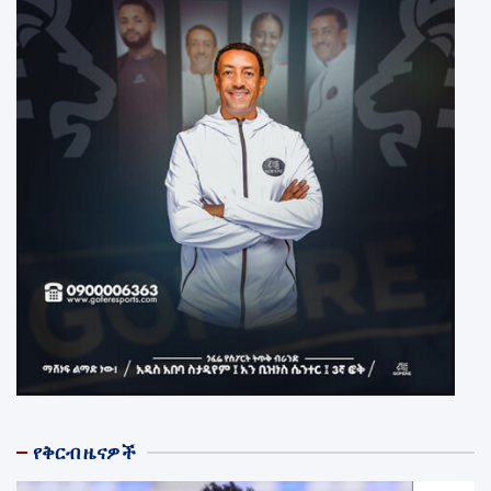
የቅርብ ዜናዎች