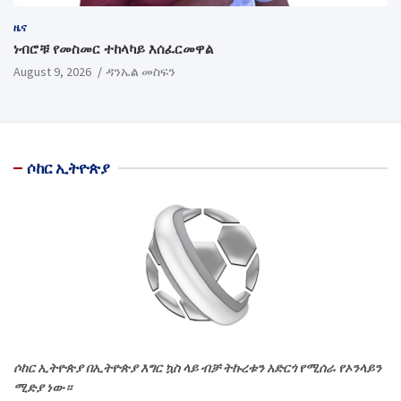
ዜና
ነብሮቹ የመስመር ተከላካይ እሰፈርመዋል
August 9, 2026
ዳንኤል መስፍን
ሶከር ኢትዮጵያ
ሶከር ኢትዮጵያ በኢትዮጵያ እግር ኳስ ላይ ብቻ ትኩረቱን አድርጎ የሚሰራ የኦንላይን
ሚድያ ነው።