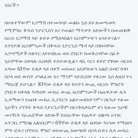
ነበረች።
በሁለተኛውም አጋማሽ በተመሳሳይ መልኩ ኳስ ይዞ ለመጫወት
የሚሞክር ቅዱስ ጊዮርጊስን እና የመልሶ ማጥቃት ዕድሎችን በመጠባበቅ
በራሱ አጋማሽ ላይ ቆይቶ የሚከላከልን አርባምንጭን አሳይቶናል።
እንግዶቹ አርባምንጮች በቅዱስ ጊዮርጊስ ሜዳ ላይ በገቡባቸው
አጋጣሚዎች በቁጥር እየተበለጡ ወደ ሮበርት ከመቅረባቸው በፊት
ኳሶቻቸው በቀላሉ ሲበላሹ ተስተውሏል። ላኪ ሳኒን ቀይሮ የገባው ብርሀኑ
አዳሙ 61ኛው ደቂቃ ላይ በቀኝ መስመር አስቻለውን አልፎ ሰብሮ ከገባ
በኃላ ወደ ውስጥ ያሳለፈው እና ማንም ሳይደርበት የቀረው ኳስ ለዚህ ጥሩ
ማስረጃ ይሆናል። 83ኛው ደቂቃ ላይ ከሳጥን ውጪ ብርሀኑ ሞክሮት
ሮበርት በቀላሉ ካዳነበት ሙከራ ውጪ አርባምንጮች በጨዋታው ሌላ
ኢላማውን የጠበቀ ሙከራ ሲያደርጉ አልተመለከትንም። በርካታ የቆሙ
ኳሶችን ያገኙት ቅዱስ ጊዮርጊሶችም በእንቅስቃሴም ሆነ ከቆሙ ኳሶቹ
መነሻነት የፈጠሯቸው ዕድሎች ከነበራቸው የጨዋታ ብልጫ አንፃር
አጥጋቢ የሚባል አልነበረም። 69ኛው ደቂቃ ላይ አበባው ካነሳው የማዕዘን
ምት ፎፋና በግንባሩ ሞክሮ ወደውጪ ከወጣበት በኃላ ቡድኑ ሌላ ሙከራ
ሳያደርግ ቢቆይም በመጨረሻ ግን ሁለት ግቦችን አክሎ እንደ አምናው ሁሉ