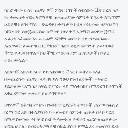
ካደረጓቸው ሁለት ጨዋታዎች ሦስት ነጥቦች ሰብስበው 11ኛ ደረጃ ላይ
የተቀመጡት ብርቱካናማዎቹ ከመጨረሻው ሳምንት ሽንፈት ለማገገም
ኃይቆቹን ይገጥማሉ። ድሬዳዋ ከተማዎች ከኋላ ተነስተው ሀምበሪቾን
ካሸነፉበት የመጀመርያው ሳምንት የሁለተኛ አጋማሽ ጨዋታ ጀምሮ
ኤልያስ አሕመድ እና ኤፍሬም አሻሞን መሰረት ያደረገ የመስመር
አጨዋወት ለመተግበር ቢሞክሩም ዘጠና ደቂቃ በወጥነት የመጫወት
ችግር ይታይባቸዋል። ይህ ችግርም በሁለቱም ጨዋታዎች በጉልህ
ተስተውሏል።
አሰልጣኝ አስራት አባተ የተጠቀሰውን ችግር ከመቅረፍ ባለፈ
በመጨረሻው ጨዋታ ላይ በዛ ያሉ ንፁህ የግብ ዕድሎች መፍጠር
ያልቻለው የአማካይ ክፍል ጥምረት ላይ ማስተካከያ በማድረግ ከተገማች
አቀራረባቸው መላቀቅ ይጠቅባቸዋል።
ሀዋሳዎች በቅጣትም ሆነ በጉዳት የሚያጡት ተጫዋች የለም። ከፋሲል
ከነማ ጋር አቻ በተለያዩበት የመጀመርያ ሳምንት ጨዋታ በቀይ ካርድ
ከሜዳ የወጣው ተከላካዩ በረከት ሳሙኤል ቅጣቱን ጨርሶ ለጨዋታው
ዝግጁ ሆኗል። በብርቱካናማዎቹ በኩል ያሲን ጀማል እና ተመስገን ደረስ