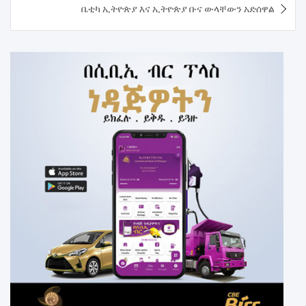
ቤቲካ ኢትዮጵያ እና ኢትዮጵያ ቡና ውላቸውን አድሰዋል