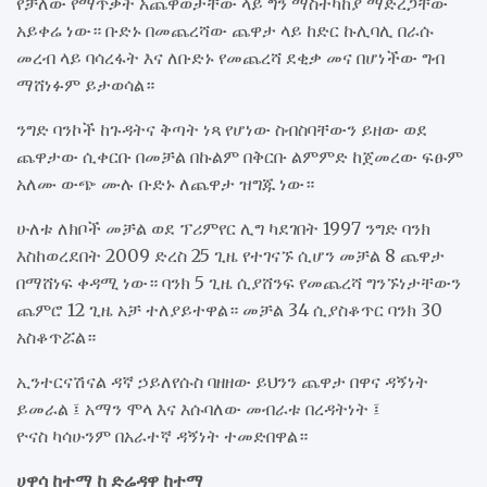
የቻለው የማጥቃት አጨዋወታቸው ላይ ግን ማስተካከያ ማድረጋቸው
አይቀሬ ነው። ቡድኑ በመጨረሻው ጨዋታ ላይ ከድር ኩሊባሊ በራሱ
መረብ ላይ ባሳረፋት እና ለቡድኑ የመጨረሻ ደቂቃ መና በሆነችው ግብ
ማሸነፉም ይታወሳል።
ንግድ ባንኮች ከጉዳትና ቅጣት ነጻ የሆነው ስብስባቸውን ይዘው ወደ
ጨዋታው ሲቀርቡ በመቻል በኩልም በቅርቡ ልምምድ ከጀመረው ፍፁም
አለሙ ውጭ ሙሉ ቡድኑ ለጨዋታ ዝግጁ ነው።
ሁለቱ ለክቦች መቻል ወደ ፕሪምየር ሊግ ካደገበት 1997 ንግድ ባንክ
እስከወረደበት 2009 ድረስ 25 ጊዜ የተገናኙ ሲሆን መቻል 8 ጨዋታ
በማሸነፍ ቀዳሚ ነው። ባንክ 5 ጊዜ ሲያሸንፍ የመጨረሻ ግንኙነታቸውን
ጨምሮ 12 ጊዜ አቻ ተለያይተዋል። መቻል 34 ሲያስቆጥር ባንክ 30
አስቆጥሯል።
ኢንተርናሽናል ዳኛ ኃይለየሱስ ባዘዘው ይህንን ጨዋታ በዋና ዳኝነት
ይመራል ፤ አማን ሞላ እና እሱባለው መብራቱ በረዳትነት ፤
ዮናስ ካሳሁንም በአራተኛ ዳኝነት ተመድበዋል።
ሀዋሳ ከተማ ከ ድሬዳዋ ከተማ