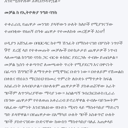
እንደሚከተለው አቅርበንላችኋል።
መቻል ከ የኢትዮጵያ ንግድ ባንክ
ተቀራራቢ የጨዋታ መንገድ ያላቸውን ሁለት ክለቦች የሚያገናኘው
ተጠባቂው የዘጠኝ ሰዓቱ ጨዋታ የተመለከቱ መረጃዎች እነሆ!
ሀዲያን አሸንፈው በባህርዳር ከተማ ሽንፈት በማስተናገድ በሦስት ነጥቦች
9ኛ ደረጃ ላይ የተቀመጡት መቻሎች በተከታታይ ጨዋታዎች ነጥብ
ላለመጣል ከንግድ ባንክ ጋር ብርቱ ፉክክር ያደርጋሉ ተብሎ ይጠበቃል።
መቻል ኳስን ተቆጣጥሮ ለመጫወት ጥረት የሚያደርግ እና በዋናነት
በፈጣን ሽግግሮች ለማጥቃት የሚሞክር ቡድን ነው። በተለይም የሽመልስ
በቀለና የከነአን ማርክነህ የሰመረ ጥምረት ለቡድኑ የማጥቃት ክፍል
አስፈሪነት አላብሶታል። በሁለቱም ጨዋታዎች ያስቆጠሯቸው አራት
ግቦችም ለጥንካሪያቸው ማሳያ ነው። አሰልጣኝ ገብረክርስቶስ ቢራራ
በነገው ጨዋታም የተለወጠ አቀራረብ ይኖራቸዋል ተብሎ ባይገመትም
ባለፈው ሳምንት እንደገለፅነው የቡድኑ ሚዛን ላይ ማስተካከያ ማድረግ
ግድ ይላቸዋል። በየጨዋታው በአማካይ ሁለት ግቦች አስቆጥሮ ሁለት
ግቦች ያስተናገደው ቡድናቸው ከውስን ማስተካከያ ባለፈ አጠቃላይ