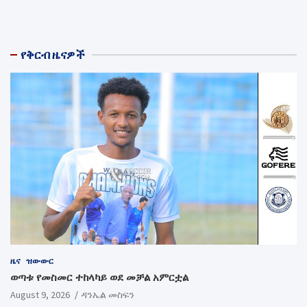
የቅርብ ዜናዎች
ዜና
ዝውውር
ወጣቱ የመስመር ተከላካይ ወደ መቻል አምርቷል
August 9, 2026
ዳንኤል መስፍን