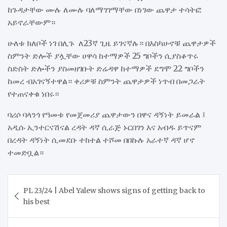
ከጉዳታቸው ሙሉ ለሙሉ ባለማገገማቸው በነገው ጨዋታ ተሳትፎ
አይኖራቸውም።
ሁለቱ ክለቦች ነገ በሊጉ ለ23ኛ ጊዜ ይገናኛሉ። በእስካሁኖቹ ጨዋታዎች
ስምንት ድሎች ያሏቸው ሀዋሳ ከተማዎች 25 ግቦችን ሲያስቆጥሩ
ስድስት ድሎችን ያስመዘገቡት ድሬዳዋ ከተማዎች ደግሞ 22 ግቦችን
ከመረ ብአገናኝተዋል። ቀሪዎቹ ስምንት ጨዋታዎች ነጥብ በመጋራት
የተጠናቀቁ ነበሩ።
ባሪሶ ባላንጎ የዓመቱ የመጀመሪያ ጨዋታውን በዋና ዳኝነት ይመራል ፤
አዲሱ ኢንተርናሽናል ረዳት ዳኛ ሲራጅ ኑርበገን እና አብዱ ይጥናም
በረዳት ዳኝነት ሲመደቡ ተከተል ተሾመ በበኩሉ አራተኛ ዳኛ ሆኖ
ተመድቧል።
Post
PL 23/24 | Abel Yalew shows signs of getting back to
navigation
his best