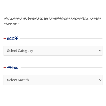
ሶከር ኢትዮጵያ በኢትዮጵያ እግር ኳስ ላይ ብቻ ትኩረቱን አድርጎ የሚሰራ የኦንላይን
ሚድያ ነው።
ዘርፎች
ዘርፎች
ማኅደር
ማኅደር