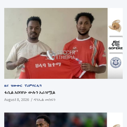
ዜና
ዝውውር
ፕሪምየር ሊግ
ፋሲል አበባየሁ ውሉን አራዝሟል
August 8, 2026
ዳንኤል መስፍን