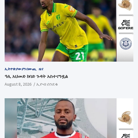
ኢትዮጵያውያን በውጪ
ዜና
ዓሊ አህመድ ከባድ ጉዳት አስተናግዷል
August 8, 2026
ኢዮብ ሰንደቁ