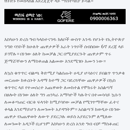
የቡድኑ የመከላከል አደረጃጀት ላይ ማስተካከያ ይሻል።
እስካሁን ድረስ ግብ ካላስተናገዱ ክለቦች ውስጥ አንዱ የሆኑት የኢትዮጵያ
ንግድ ባንኮች ከሁለት ጨዋታዎች አራት ነጥቦች ሰብስበው 6ኛ ደረጃ ላይ
ይገኛሉ። በነገው ዕለት ከመቻል ጋር በሚያደርጉት ጨዋታም ጥሩ
ጅማሯቸውን ለማስቀጠል አልመው እንደሚገቡ እሙን ነው።
ለኳስ ቁጥጥር ብልጫ ቅድሚያ ካልሰጡት ሀዲያ ሆሳዕናና ይበልጥ ጥንቃቄ
መርጠው ከቀረቡት አዳማ ከተማ ጋር ባደረጓቸው ጨዋታዎች በኳስ
ቁጥጥር ላይ የተመሰረተ አጨዋወት ለመከተል የሞከሩት አሰልጣኝ
በፀሎት በነገው ዕለት ግን ጠንካራ አማካዮች ካሉትና በተመሳሳይ ኳሱን
ለመቆጣጠር ብርቱ ፍላጎት ከሚያሳየው መቻል የሚገጥማቸው ፈተና
ቀላል እንደማይሆን ለመገመት አያዳግትም። አሰልጣኙ ከወዲሁ በነገው
ጨዋታ የአጨዋወት ለውጥ ያደርጋሉ ወይስ አያደርጉም ለሚለው
ለመገመት አዳጋች ቢሆንም እስካሁን ድረስ አንድ ግብ ብቻ ማስቆጠር