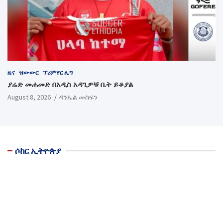
ዜና
ዝውውር
ፕሪምየር ሊግ
ያሬድ መሐመድ በአዲስ አዳጊዎቹ ቤት ይቆያል
August 8, 2026
ዳንኤል መስፍን
ሶከር ኢትዮጵያ