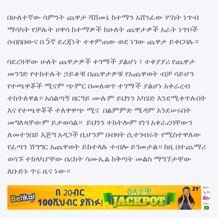
በሁለተኛው ሳምንት ጨዋታ ሻሸመኔ ከተማን አሸንፈው ሦስት ነጥብ
ማሳካት የቻሉት ሀዋሳ ከተማዎች ከሁለት ጨዋታዎች አራት ነጥቦች
ሰብስበውና በ 5ኛ ደረጃነት ተቀምጠው ወደ ነገው ጨዋታ ይቀርባሉ።
ባደረጓቸው ሁለት ጨዋታዎች ተገማች ያልሆነ ፣ ተቀያያሪ የጨዋታ
መንገድ የተከተሉት ኃይቆቹ በጨዋታዎቹ የአጨዋወት ብቻ ሳይሆን
የተጫዋቾች ሚናም ጭምር በመለወጥ ተገማች ያልሆነ አቀራረብ
ተከትለዋል። አሰልጣኝ ዘርዓይ ሙሉም ይህንን አካሄድ እንደሚቀጥሉበት
እና የተጫዋቾች ተለዋዋጭ ሚና በልምምድ ሜዳም እንደሠሩበት
መግለጻቸውም ይታወሳል። ይህንን ተከትሎም የነገ አቀራረባቸውን
ለመተንበይ እጅግ አዳጋች ቢሆንም በብዛት ሲተገብሩት የሚስተዋለው
የፈጣን ሽግግር አጨዋወት ይከተላሉ ተብሎ ይገመታል። ከዚ በተጨማሪ
ወሳኙ ተከላካያቸው በረከት ሳሙኤል ከቅጣት መልስ ማግኘታቸው
ለቡድኑ ጥሩ ዜና ነው።