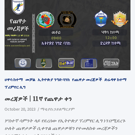
ሀዋሳ ከተማ
መቻል
ኢትዮጵያ ንግድ ባንክ
የጨዋታ መረጃዎች
ድሬዳዋ ከተማ
ፕሪምየር ሊግ
መረጃዎች | 11ኛ የጨዋታ ቀን
October 20, 2023
ማቲያስ ኃይለማርያም
ሦስተኛ ሳምንት ላይ የደረሰው የኢትዮጵያ ፕሪምየር ሊግ ነገ በሚደረጉ
ሁለት ጨዋታዎች ሲቀጥል ጨዋታዎቹን የተመለከቱ መረጃዎችን