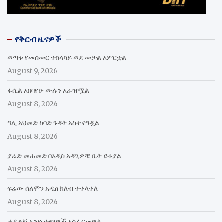
የቅርብ ዜናዎች
ወጣቱ የመስመር ተከላካይ ወደ መቻል አምርቷል
August 9, 2026
ፋሲል አበባየሁ ውሉን አራዝሟል
August 8, 2026
ዓሊ አህመድ ከባድ ጉዳት አስተናግዷል
August 8, 2026
ያሬድ መሐመድ በአዲስ አዳጊዎቹ ቤት ይቆያል
August 8, 2026
ፍሬው ሰለሞን አዲስ ክለብ ተቀላቀለ
August 8, 2026
ሐይቆቹ አንድ ተጫዋች አስፈርመዋል