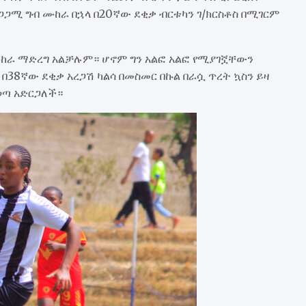
ጋሚ ግብ ሙከራ በኋላ በ20ኛው ደቂቃ ብርቱካን ገ/ክርስቶስ በሚገርም
ሙከራ ማድረግ አልቻሉም። ሆኖም ግን አልፎ አልፎ የሚያገኟቸውን
8ኛው ደቂቃ አረጋሽ ካልሳ በመስመር በኩል በራሷ ጥረት ኳስን ይዛ
ወጣ አድርጋለች።