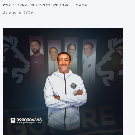
የጣና ሞገዶቹ ስብስባቸውን ማጠናከራቸውን ቀጥለዋል
August 6, 2026