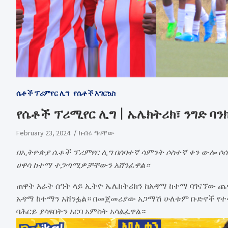
ሴቶች ፕሪምየር ሊግ
የሴቶች እግርኳስ
የሴቶች ፕሪሚየር ሊግ | ኤሌክትሪክ፣ ንግድ ባን
February 23, 2024
ክብሩ ግዛቸው
በኢትዮጵያ ሴቶች ፕሪምየር ሊግ በሰባተኛ ሳምንት ሶስተኛ ቀን ውሎ ሶ
ሀዋሳ ከተማ ተጋጣሚዎቻቸውን አሸንፈዋል።
ጠዋት አራት ሰዓት ላይ ኢትዮ ኤሌክትሪክን ከአዳማ ከተማ ባገናኘው 
አዳማ ከተማን አሸንፏል። በመጀመሪያው አጋማሽ ሁለቱም ቡድኖች የተ
ባሕርይ ያሳዩበትን አርባ አምስት አሳልፈዋል።