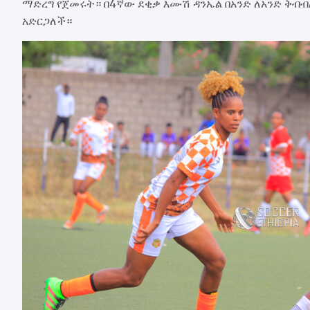
ማድረግ የጀመሩት። በ4ኛው ደቂቃ እሙሽ ዳንኤል በአንድ ለአንድ ቅብብል
አድርጋለች።