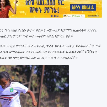
ድን ግብ ክልል ሲገቡ ታይተዋል። የመጀመሪያ አጋማሽ ሊጠናቀቅ አካባቢ
ጠር ያለ ምንም ግብ ወደ መልበሻ ክፍል አምርተዋል።
5ኛው ደቂቃ ምርቃት ፈለቀ በራሷ ጥረት ከርቀት መትታ ባስቆጠረችው ግብ
 ግብ ለማስቆጠር ጫና በመፍጠር የተጫወቱት ኤሌክትሪኮች በ70ኛው
 ፈለቀ በድጋሚ በማስቆጠር መሪነታቸውን አጠናክራለች።