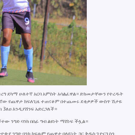
ረግ ደካማ ሁለተኛ አርባ አምስት አሳልፈዋል። ድክመታቸውን የተረዱት
በኛው የጨዋታ ክፍለጊዜ ተጠናቆም በተጨመሩ ደቂቃዎች ውስጥ ሽታዬ
 3ለዐ እንዲያሸንፍ አድርጋለች።
ተው ንግድ ባንክ በሰፊ ግብ ልዩነት ማሸነፍ ችሏል።
ጵያ ንግድ ባንክ ከፍፁም የጨዋታ በላይነት ጋር ቅዱስ ጊዮርጊስን