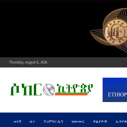
Skip
to
content
Thursday, August 6, 2026
ሶከር ኢትዮጵያ
የኢትዮጵያ እግርኳስ ድምፅ !
መነሻ
ዜና
ፕሪምየር ሊግ
ዝውውር
ዋልያዎቹ
ኢትዮ