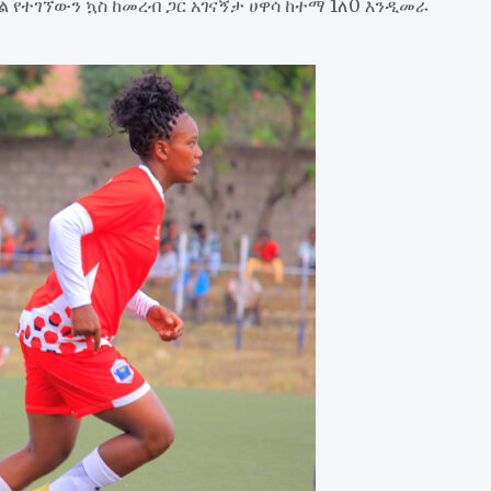
 የተገኘውን ኳስ ከመረብ ጋር አገናኝታ ሀዋሳ ከተማ 1ለ0 እንዲመራ