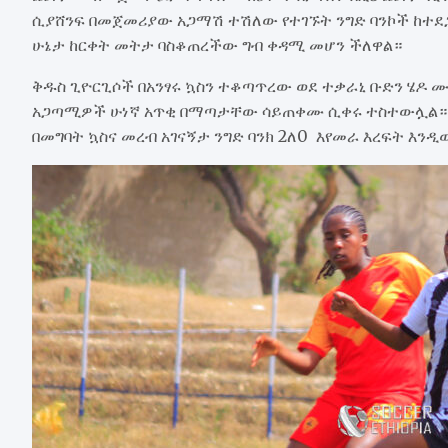
ሲያሸንፍ በመጀመሪያው አጋማሽ ተሽለው የተገኙት ንግድ ባንኮች ከተደጋ
ሁኔታ ከርቀት መትታ ባስቆጠረችው ግብ ቀዳሚ መሆን ችለዋል።
ቅዱስ ጊዮርጊሶች በአንፃሩ ኳስን ተቆጣጥረው ወደ ተቃራኒ ቡድን ሄዶ 
አጋጣሚዎች ሁነኛ አጥቂ በማጣታቸው ሳይጠቀሙ ሲቀሩ ተስተውሏል። በ3
በመግባት ኳስና መረብ አገናኝታ ንግድ ባንክ 2ለ0 እየመራ እረፍት እንዲ