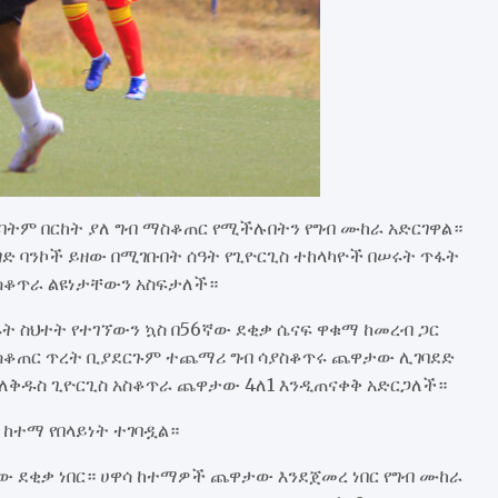
ትም በርከት ያለ ግብ ማስቆጠር የሚችሉበትን የግብ ሙከራ አድርገዋል።
ንግድ ባንኮች ይዘው በሚገቡበት ሰዓት የጊዮርጊስ ተከላካዮች በሠሩት ጥፋት
ስቆጥራ ልዩነታቸውን አስፍታለች።
 ስህተት የተገኘውን ኳስ በ56ኛው ደቂቃ ሴናፍ ዋቁማ ከመረብ ጋር
ማስቆጠር ጥረት ቢያደርጉም ተጨማሪ ግብ ሳያስቆጥሩ ጨዋታው ሊገባደድ
 ለቅዱስ ጊዮርጊስ አስቆጥራ ጨዋታው 4ለ1 እንዲጠናቀቅ አድርጋለች።
 ከተማ የበላይነት ተገባዷል።
ው ደቂቃ ነበር። ሀዋሳ ከተማዎች ጨዋታው እንደጀመረ ነበር የግብ ሙከራ