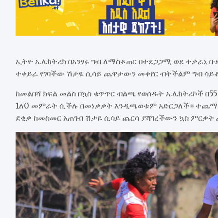
ኢትዮ ኤሌክትሪክ በአንፃሩ ግብ ለማስቆጠር በተደጋጋሚ ወደ ተቃራኒ ቡ
ተቀይራ የገባችው ሽታዬ ሲሳይ ጨዋታውን መቀየር ብትችልም ግብ ሳይቆ
ከመልበሻ ክፍል መልስ በኳስ ቁጥጥር ብልጫ የወሰዱት ኤሌክትሪኮች በ5
1ለ0 መምራት ሲችሉ በመነቃቃት እንዲጫወቱም አድርጋለች። ተጨማሪ
ደቂቃ ከመስመር አጠገብ ሽታዬ ሲሳይ ጨርሳ ያሻገረችውን ኳስ ምርቃት