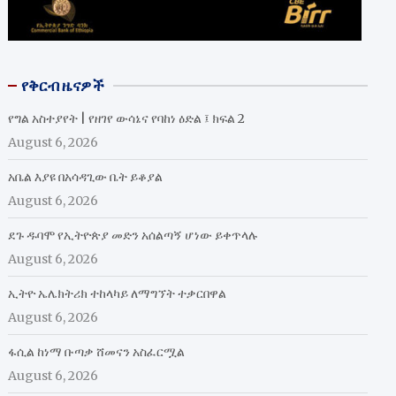
የቅርብ ዜናዎች
የግል አስተያየት | የዘገየ ውሳኔና የባከነ ዕድል ፤ ክፍል 2
August 6, 2026
አቤል እያዩ በአሳዳጊው ቤት ይቆያል
August 6, 2026
ደጉ ዱባሞ የኢትዮጵያ መድን አሰልጣኝ ሆነው ይቀጥላሉ
August 6, 2026
ኢትዮ ኤሌክትሪክ ተከላካይ ለማግኘት ተቃርበዋል
August 6, 2026
ፋሲል ከነማ ቡጣቃ ሸመናን አስፈርሟል
August 6, 2026