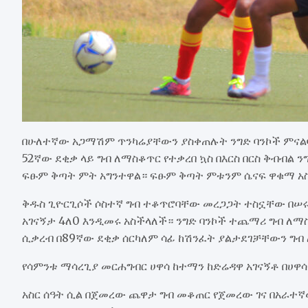
በሁለተኛው አጋማሽም ጥንካሬያቸውን ያስቀጠሉት ንግድ ባንኮች ምናልባ
52ኛው ደቂቃ ላይ ግብ ለማስቆጥር የተቃረበ ኳስ በእርስ በርስ ቅብብል 
ፍፁም ቅጣት ምት አግንተዋል። ፍፁም ቅጣት ምቱንም ሴናፍ ዋቁማ አ
ቅዱስ ጊዮርጊሶች ሶስተኛ ግብ ተቆጥሮባቸው መረጋጋት ተስኗቸው በሠሩት
አገናኝታ 4ለ0 እንዲመሩ አስችላለች። ንግድ ባንኮች ተጨማሪ ግብ ለ
ሲቃረብ በ89ኛው ደቂቃ ሰርካለም ሳፊ ከሽንፈት ያልታደገቻቸውን ግብ
የሳምንቱ ማሳረጊያ መርሐግብር ሀዋሳ ከተማን ከድሬዳዋ አገናኝቶ በሀዋሳ
አስር ሰዓት ሲል በጀመረው ጨዋታ ግብ መቆጠር የጀመረው ገና በአራተኛ