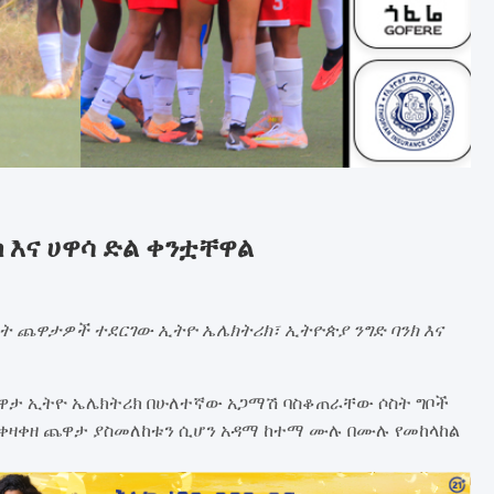
ክ እና ሀዋሳ ድል ቀንቷቸዋል
ሰት ጨዋታዎች ተደርገው ኢትዮ ኤሌክትሪክ፣ ኢትዮጵያ ንግድ ባንክ እና
ጨዋታ ኢትዮ ኤሌክትሪክ በሁለተኛው አጋማሽ ባስቆጠራቸው ሶስት ግቦች
ቀዛቀዘ ጨዋታ ያስመለከቱን ሲሆን አዳማ ከተማ ሙሉ በሙሉ የመከላከል