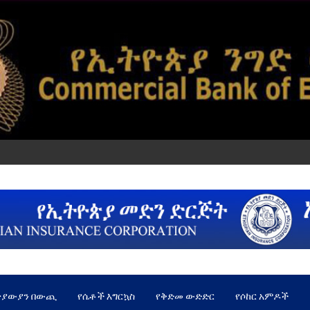
ጵያውያን በውጪ
የሴቶች እግርኳስ
የቅድመ ውድድር
የሶከር አምዶች