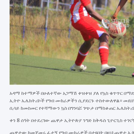
አዳማ ከተማዎች በሁለተኛው አጋማሽ ቀዝቀዝ ያለ የኳስ ቁጥጥር በማድ
ኢትዮ ኤሌክትሪኮች የግብ ሙከራዎችን ሲያደርጉ ተስተውለዋል። መደ
ሲሳይ ከመስመር የተሻማውን ኳስ በግንባሯ ገጭታ በማስቆጠር ኤሌክትሪክ
ቀን 8 ሰዓት በተደረገው ጨዋታ ኢትዮጵያ ንግድ ከቅዱስ ጊዮርጊስ ተገናኝ
ጨዋታው ከመጀመሩ ፈታኝ የግብ ሙከራዎች በታዩበት በዚህ ጨዋታ ኢትዮ