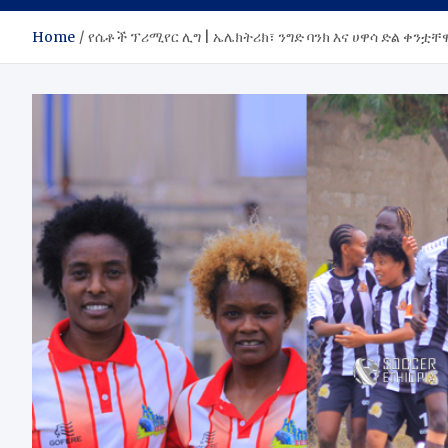
Home
የሴቶች ፕሪሚየር ሊግ | ኤሌክትሪክ፣ ንግድ ባንክ እና ሀዋሳ ድል ቀንቷቸ