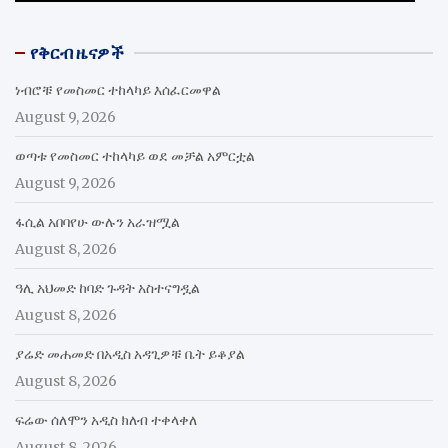
የቅርብ ዜናዎች
ነብሮቹ የመስመር ተከላካይ እሰፈርመዋል
August 9, 2026
ወጣቱ የመስመር ተከላካይ ወደ መቻል አምርቷል
August 9, 2026
ፋሲል አበባየሁ ውሉን አራዝሟል
August 8, 2026
ዓሊ አህመድ ከባድ ጉዳት አስተናግዷል
August 8, 2026
ያሬድ መሐመድ በአዲስ አዳጊዎቹ ቤት ይቆያል
August 8, 2026
ፍሬው ሰለሞን አዲስ ክለብ ተቀላቀለ
August 8, 2026