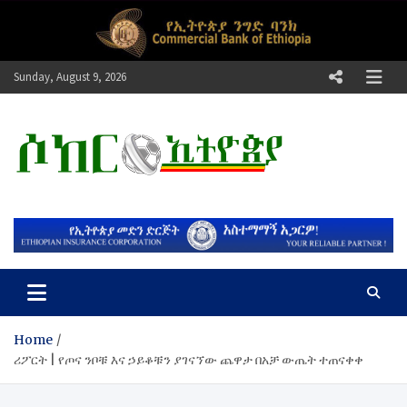
Skip
to
content
Sunday, August 9, 2026
ሶከር ኢትዮጵያ
የኢትዮጵያ እግርኳስ ድምፅ !
Home
ሪፖርት | የጦና ንቦቹ እና ኃይቆቹን ያገናኘው ጨዋታ በአቻ ውጤት ተጠናቀቀ