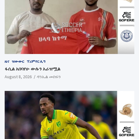
ዜና
ዝውውር
ፕሪምየር ሊግ
ፋሲል አበባየሁ ውሉን አራዝሟል
August 8, 2026
ዳንኤል መስፍን