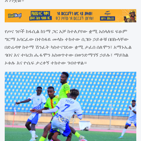
አግኝቷል።
የጦና ንቦች ከፋሲል ከነማ ጋር አቻ ከተለያየው ቋሚ አሰላለፍ ፍፁም
ግርማ አሳርፈው በተስፋዬ መላኩ ተክተው ሲገቡ ኃይቆቹ በበኩላቸው
በድሬዳዋ ከተማ ሽንፈት ካስተናገደው ቋሚ ታፈሰ ሰለሞን፣ አማኑኤል
ጎበና እና ተባረክ ሔፋሞን አስወጥተው በወንድማገኝ ኃይሉ፣ ማይክል
ኦቱሉ እና ዮሴፍ ታረቀኝ ተክተው ገብተዋል።