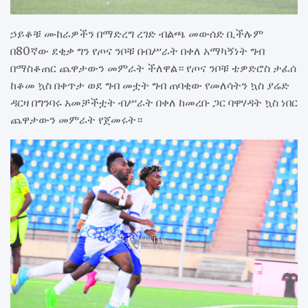
ኃይቆቹ ሙከራዎችን በማድረግ ረገድ ብልጫ መውሰድ ቢችሉም
በ80ኛው ደቂቃ ግን የጦና ንቦቹ በብሥራት በቀለ አማካኝነት ግብ
በማስቆጠር ጨዋታውን መምራት ችለዋል። የጦና ንቦቹ ቴዎድሮስ ታፈሰ
ከቆመ ኳስ በቀጥታ ወደ ግብ መቷት ግብ ጠባቂው የመለሳትን ኳስ ያሬድ
ዳርዛ በግንባሩ አመቻችቷት ብሥራት በቀለ ከመረቡ ጋር ባዋሃዳት ኳስ ነበር
ጨዋታውን መምራት የጀመሩት።