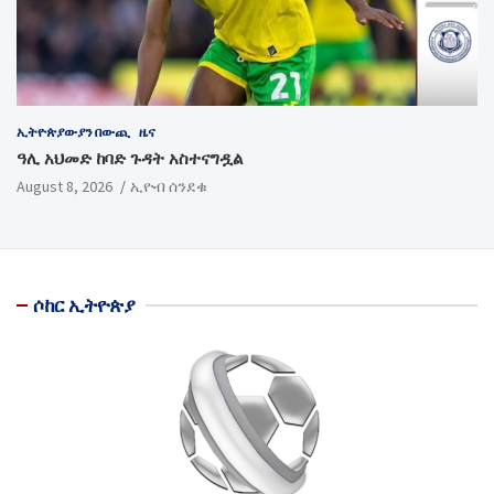
ኢትዮጵያውያን በውጪ
ዜና
ዓሊ አህመድ ከባድ ጉዳት አስተናግዷል
August 8, 2026
ኢዮብ ሰንደቁ
ሶከር ኢትዮጵያ