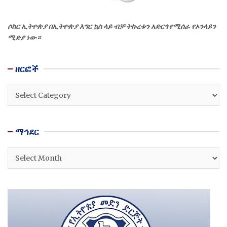
ሶከር ኢትዮጵያ በኢትዮጵያ እግር ኳስ ላይ ብቻ ትኩረቱን አድርጎ የሚሰራ የኦንላይን
ሚድያ ነው።
ዘርፎች
ዘርፎች
ማኅደር
ማኅደር