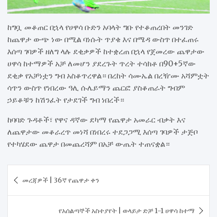
ከግቧ መቆጠር በኋላ የሀዋሳ ቡድን አባላት ግቡ የተቆጠረበት መንገድ
ከጨዋታ ውጭ ነው በሚል ባነሱት ጥያቄ እና በሜዳ ውስጥ በተፈጠሩ
እሰጣ ገባዎች ዘለግ ላሉ ደቂቃዎች ከተቋረጠ በኋላ የጀመረው ጨዋታው
ሀዋሳ ከተማዎች አቻ ለመሆን ያደረጉት ጥረት ተሳክቶ በ90+5ኛው
ደቂቃ የአቻነቷን ግብ አስቆጥረዋል። በረከት ሳሙኤል በረዥሙ አሻምቷት
ሳጥን ውስጥ የነበረው ዓሊ ሱሌይማን ጨርፎ ያስቆጠራት ግብም
ኃይቆቹን ከሽንፈት የታደገች ግብ ነበረች።
ከባባድ ጉዳቶች፣ የዋና ዳኛው ደካማ የጨዋታ አመራር ብቃት እና
ለጨዋታው መቆራረጥ መነሻ በነበረሩ ተደጋጋሚ እሰጣ ገባዎች ታጅቦ
የተካሄደው ጨዋታ በመጨረሻም በአቻ ውጤት ተጠናቋል።
Post
መረጃዎች | 36ኛ የጨዋታ ቀን
navigation
የአሰልጣኞች አስተያየት | ወላይታ ድቻ 1-1 ሀዋሳ ከተማ