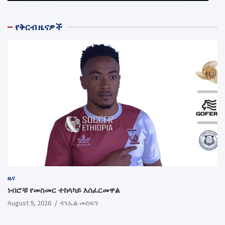
የቅርብ ዜናዎች
ዜና
ነብሮቹ የመስመር ተከላካይ እሰፈርመዋል
August 9, 2026
ዳንኤል መስፍን