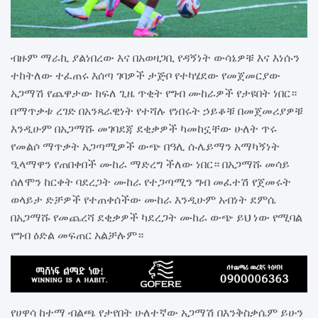
ብዙም ማራኪ ያልነበረው እና በአወዛጋቢ የዳኝነት ውሳኔዎቹ እና እነሱን
ተከትለው ተፈጠሩ እሰጣ ገባዎች ታጅቦ የተካሄደው የመጀመርያው
አጋማሽ የጨዋታው ክፍለ ጊዜ ጥቂት የግብ ሙከራዎች የታዩበት ነበር።
በማጥቃቱ ረገድ በአንጻራዊነት የተሻሉ የነበሩት ኃይቆቹ በመጀመሪያዎቹ
እንዲሁም በአጋማሹ መገባደጃ ደቂቃዎች ካመከኗቸው ሁለት ጥሩ
የመልሶ ማጥቃት አጋጣሚዎች ውጭ በዓሊ ሱሌይማን አማካኝነት
ዒላማዋን የጠበቀበች ሙከራ ማድረግ ችለው ነበር። በአጋማሹ መሳይ
ሰለሞን ከርቀት ባደረጋት ሙከራ የተጋጣሚን ግብ መፈተሽ የጀመሩት
ወላይታ ድቻዎች የተጠቀሰችው ሙከራ እንዲሁም አብነት ደምሴ
በአጋማሹ የመጨረሻ ደቂቃዎች ካደረጋት ሙከራ ውጭ ይህ ነው የሚባል
የግብ ዕድል መፍጠር አልቻሉም።
የሀዋሳ ከተማ ብልጫ የታየበት ሁለተኛው አጋማሽ በእንቅስቃሴም ይሁን