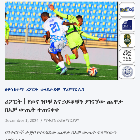
ሀዋሳ ከተማ
ሪፖርት
ወላይታ ድቻ
ፕሪምየር ሊግ
ሪፖርት | የጦና ንቦቹ እና ኃይቆቹን ያገናኘው ጨዋታ
በአቻ ውጤት ተጠናቀቀ
December 1, 2024
ማቲያስ ኃይለማርያም
በንትርኮች ታጅቦ የተካሄደው ጨዋታ በአቻ ውጤት ፍጻሜውን