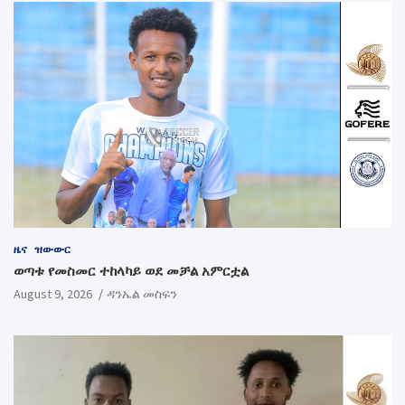
ዜና
ዝውውር
ወጣቱ የመስመር ተከላካይ ወደ መቻል አምርቷል
August 9, 2026
ዳንኤል መስፍን