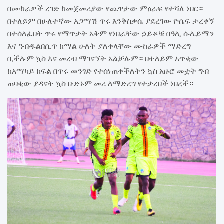
በሙከራዎች ረገድ ከመጀመሪያው የጨዋታው ምዕራፍ የተሻለ ነበር።
በተለይም በሁለተኛው አጋማሽ ጥሩ እንቅስቃሴ ያደረገው ዮሴፍ ታረቀኝ
በተሰለፈበት ጥሩ የማጥቃት አቅም የነበራቸው ኃይቆቹ በዓሊ ሱሌይማን
እና ዓብዱልበሲጥ ከማል ሁለት ያለቀላቸው ሙከራዎች ማድረግ
ቢችሉም ኳስ እና መረብ ማገናኘት አልቻሉም። በተለይም አጥቂው
ከአማካይ ክፍል በጥሩ መንገድ የተሰነጠቀችለትን ኳስ አዙሮ መቷት ግብ
ጠባቂው ያዳናት ኳስ ቡድኑም መሪ ለማድረግ የተቃረበች ነበረች።