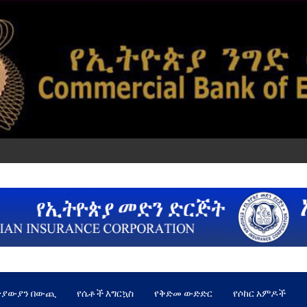
ጵያውያን በውጪ
የሴቶች እግርኳስ
የቅድመ ውድድር
የሶከር አምዶች