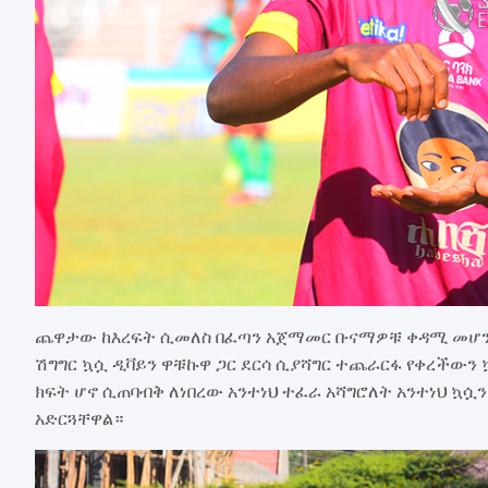
ጨዋታው ከእረፍት ሲመለስ በፈጣን አጀማመር ቡናማዎቹ ቀዳሚ መሆን የ
ሽግግር ኳሷ ዲቫይን ዋቹኩዋ ጋር ደርሳ ሲያሻግር ተጨራርፋ የቀረችውን
ክፍት ሆኖ ሲጠባብቅ ለነበረው አንተነህ ተፈራ አሻግሮለት አንተነህ ኳሷ
አድርጓቸዋል።