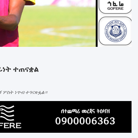
ፊነት ተጠናቋል
ኝ ሦስት ነጥብ ተጎናጽፏል።