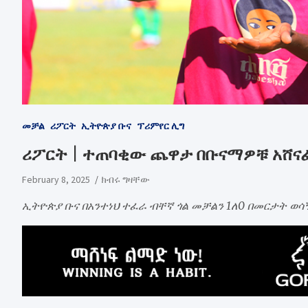
መቻል
ሪፖርት
ኢትዮጵያ ቡና
ፕሪምየር ሊግ
ሪፖርት | ተጠባቂው ጨዋታ በቡናማዎቹ አሸና
February 8, 2025
ክብሩ ግዛቸው
ኢትዮጵያ ቡና በአንተነህ ተፈራ ብቸኛ ጎል መቻልን 1ለ0 በመርታት ወሳ