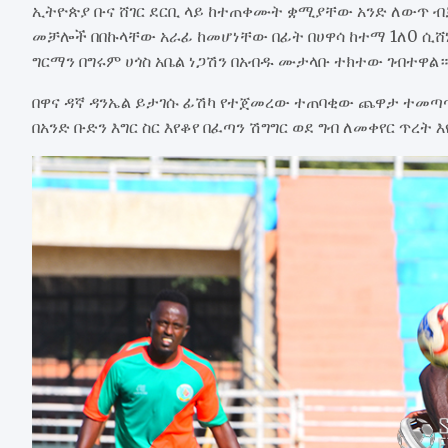
ኢትዮጵያ ቡና ሸገር ደርቢ ላይ ከተጠቀሙት ቋሚያቸው አንድ ለውጥ 
መቻሎች በበኩላቸው አራፊ ከመሆነቸው በፊት በሀዋሳ ከተማ 1ለ0 ሲሸ
ግርማን በግሩም ሀጎስ አቤል ነጋሽን በአብዱ ሙታላቡ ተክተው ገብተዋል።
በዋና ዳኛ ዳንኤል ይታገሱ ፊሽካ የተጀመረው ተጠባቂው ጨዋታ ተመጣጣ
በአንድ ቡድን እግር ስር እየቆየ በፈጣን ሽግግር ወደ ግብ ለመቀየር ጥረ