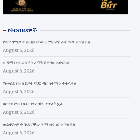
የቅርብ ዜናዎች
የጣና ሞገዶቹ ስብስባቸውን ማጠናከራቸውን ቀጥለዋል
August 6, 2026
ሲዳማ ቡና ወሳኙን አማካይ የግሉ አድርጓል
August 6, 2026
ሽመልስ በቀለ በይፋ ባህር ዳር ከተማን ተቀላቀለ
August 6, 2026
ወጣቱ የግብ ዘብ ዐፄዎቹን ተቀላቅሏል
August 6, 2026
ወልዋሎዎች ቡድናቸውን ማጠናከር ቀጥለዋል
August 6, 2026