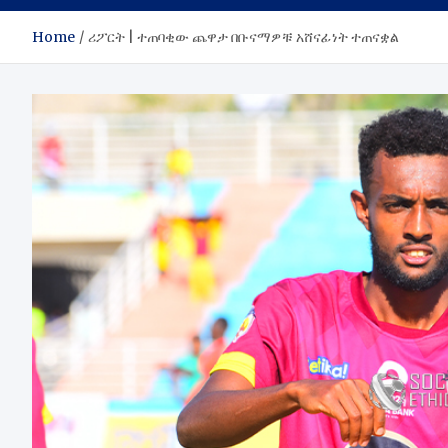
Home
ሪፖርት | ተጠባቂው ጨዋታ በቡናማዎቹ አሸናፊነት ተጠናቋል