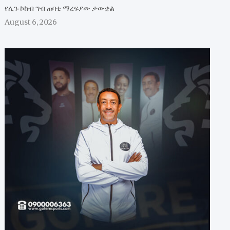
የሊጉ ኮከብ ግብ ጠባቂ ማረፍያው ታውቋል
August 6, 2026