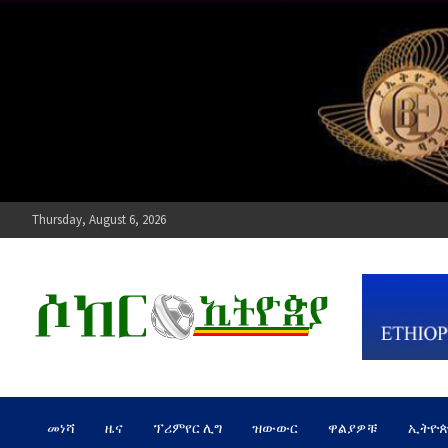
Skip
to
content
Thursday, August 6, 2026
ሶከር ኢትዮጵያ
የኢትዮጵያ እግርኳስ ድምፅ !
መነሻ
ዜና
ፕሪምየር ሊግ
ዝውውር
ዋልያዎቹ
ኢትዮ