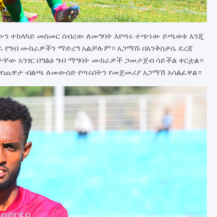
ውን ተከላካይ መስመር ሰብረው ለመግባት እየጣሩ ተጭነው ይጫወቱ እንጂ
ራ የግብ ሙከራዎችን ማድረግ አልቻሉም። አጋማሹ በእንቅስቃሴ ደረጃ
ታቸው አንፃር በግልፅ ግብ ማግባት ሙከራዎች ጋመታጀብ ሳይችል ቀርቷል።
የጨዋታ ብልጫ ለመውሰድ የጣሩበትን የመጀመሪያ አጋማሽ አሳልፈዋል።