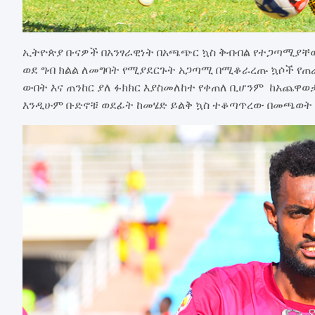
ኢትዮጵያ ቡናዎች በአንፃራዊነት በአጫጭር ኳስ ቅብብል የተጋጣሚያቸ
ወደ ግብ ክልል ለመግባት የሚያደርጉት አጋጣሚ በሚቆራረጡ ኳሶች የጠ
ውበት እና ጠንከር ያለ ፉክክር እያስመለከተ የቀጠለ ቢሆንም ከአጨዋወ
እንዲሁም ቡድኖቹ ወደፊት ከመሄድ ይልቅ ኳስ ተቆጣጥረው በመጫወት 