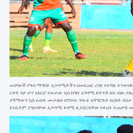
መቻሎች የግብ ማግባት አጋጣሚዎችን በመፍጠር ረገድ የተሻለ ተንቀሳቅ
ርቀት ላይ ሆኖ አክርሮ የመታው ኳስ ከግቡ አግዳሚ ለትንሽ ከፍ ብሎ ያለፈ
ያሻማውን ኳስ አብዱ ሙታለቡ በግንባሩ ገጭቶ አሻግሮለት በረከት ደስታ 
እንዴትም ያገደባቸው አጋጣሚ ቀዳሚ ሊያደርጓቸው የቀረቡ ተጠቃሽ ሙ