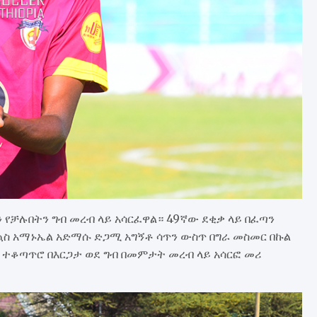
ቻሉበትን ግብ መረብ ላይ አሳርፈዋል። 49ኛው ደቂቃ ላይ በፈጣን
 ኳስ አማኑኤል አድማሱ ድጋሚ አግኝቶ ሳጥን ውስጥ በግራ መስመር በኩል
ን ተቆጣጥሮ በእርጋታ ወደ ግብ በመምታት መረብ ላይ አሳርፎ መሪ