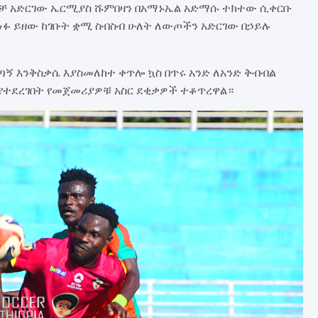
ብቻ አድርገው ኤርሚያስ ሹምበዛን በአማኑኤል አድማሱ ተክተው ሲቀርቡ
ነፉ ይዘው ከገቡት ቋሚ ስብስብ ሁለት ለውጦችን አድርገው በኃይሉ
ኝ እንቅስቃሴ እያስመለከተ ቀጥሎ ኳስ በጥሩ አንድ ለአንድ ቅብብል
ት እየተደረገበት የመጀመሪያዎቹ አስር ደቂቃዎች ተቆጥረዋል።