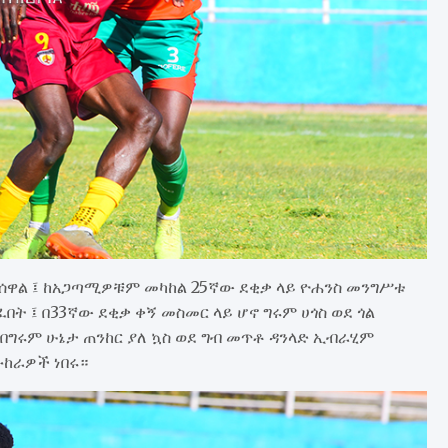
ሰዋል ፤ ከአጋጣሚዎቹም መካከል 25ኛው ደቂቃ ላይ ዮሐንስ መንግሥቱ
በት ፤ በ33ኛው ደቂቃ ቀኝ መስመር ላይ ሆኖ ግሩም ሀጎስ ወደ ጎል
በግሩም ሁኔታ ጠንከር ያለ ኳስ ወደ ግብ መጥቶ ዳንላድ ኢብራሂም
ከራዎች ነበሩ።