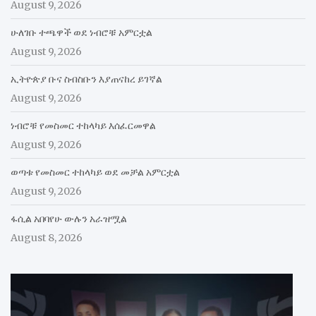
August 9, 2026
ሁለገቡ ተጫዋች ወደ ነብሮቹ አምርቷል
August 9, 2026
ኢትዮጵያ ቡና ስብስቡን እያጠናከረ ይገኛል
August 9, 2026
ነብሮቹ የመስመር ተከላካይ እሰፈርመዋል
August 9, 2026
ወጣቱ የመስመር ተከላካይ ወደ መቻል አምርቷል
August 9, 2026
ፋሲል አበባየሁ ውሉን አራዝሟል
August 8, 2026