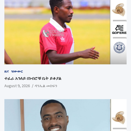
ዜና
ዝውውር
ተፈራ አንለይ በነብሮቹ ቤት ይቆያል
August 9, 2026
ዳንኤል መስፍን