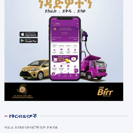
የቅርብ ዜናዎች
ተፈራ አንለይ በነብሮቹ ቤት ይቆያል