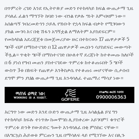
በጥምረት ረገድ እንደ የኢትዮጵያ መድን የተከላካይ ክፍል ውጤታማ ጊዜ
ያሳለፈ ፈልጎ ማግኘት ከባድ ነው ብንል የቃሉ ግነት እምብዛም ነው።
አሰልጣኝ ገብረመድኅን ኃይሌ የገነቡት የኋላ ክፍል ብቃት የሚገባውን
ያክል ሙገሳ እና በቂ ሽፋን አግኝቷል ለማለትም አያስደፍርም።
የመከላከል አደረጃጀቱ በመጀመሪያው ዙር በተከናወኑ 17 ጨዋታዎች 5
ግቦች ብቻ በማስተናገድ በ 12 ጨዋታዎች መረቡን ሳያስደፍር መውጣት
ችሏል። ጥቂት ግቦች በማስተናገድ በሁለተኛ ደረጃነት ከተቀመጡ ክለቦች
በ 6 ያነሰ የግብ መጠን ያስተናገደው ጥምረቱ ከተቆጠሩበት 5 ግቦች
ውስጥ 3ቱ በክፍት የጨዋታ እንቅስቃሴ የተቆጠሩ መሆናቸው ሲታሰብ
ደግሞ ምን ያህል ውጤታማ ጊዜ እንዳሳለፈ ተጨማሪ ማሳያ ነው።
እርግጥ ነው መድን እንደ ቡድን ውጤታማ ጊዜ አሳልፏል ይሄ ግን
የተከላካይ ክፍሉ ተነጥሎ ከመሞገስ ሊያስቀረው አይገባም፤ ቁጥሮች
ጥምረቱ ድንቅ የውድድር ዓመት እንዳሳለፈ በቂ ምስክር ናቸው።
በእግርኳስ ሕይወቱ ምርጡን ጊዜ በማሳለፍ ላይ የሚገኘው እና በሊጉ