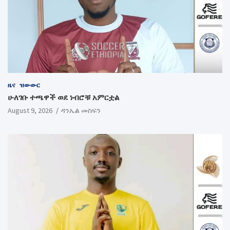
ዜና
ዝውውር
ሁለገቡ ተጫዋች ወደ ነብሮቹ አምርቷል
August 9, 2026
ዳንኤል መስፍን