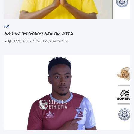
ዜና
ኢትዮጵያ ቡና ስብስቡን እያጠናከረ ይገኛል
August 9, 2026
ማቲያስ ኃይለማርያም