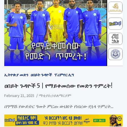
ኢትዮጵያ መድን
ዐበይት ጉዳዮች
ፕሪምየር ሊግ
ዐበይት ጉዳዮች 5 | የማይቀመሰው የመድን ጥምረት!
February 21, 2025
ማቲያስ ኃይለማርያም
በግማሹ የውድድር ዓመት ምርጡ ውህደት የነበረው የኋላ ጥምረት…