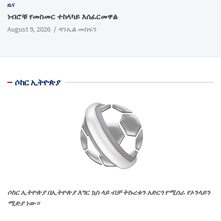
ዜና
ነብሮቹ የመስመር ተከላካይ እሰፈርመዋል
August 9, 2026
ዳንኤል መስፍን
ሶከር ኢትዮጵያ
ሶከር ኢትዮጵያ በኢትዮጵያ እግር ኳስ ላይ ብቻ ትኩረቱን አድርጎ የሚሰራ የኦንላይን
ሚድያ ነው።