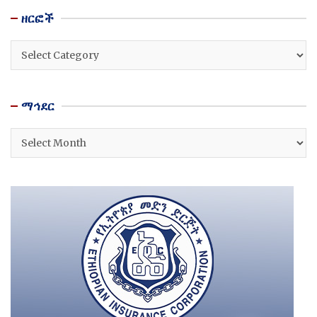
ዘርፎች
ዘርፎች
ማኅደር
ማኅደር