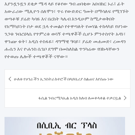
እያንዷንዷን ደቂቃ ሜዳ ላይ የቆየው ግብ ጠባቂው አቡበከር ኑራ፤ ፊት
አውራሪው ሚሊዮን ሰለሞን፣ ጥሩ የውድድር ዓመት በማሳለፍ የሚገኙት
ወጣቶቹ ያሬድ ካሳዬ እና በረከት ካሌብ እንዲሁም ከሚታወቅበት
የአማካይነት ቦታ ወደ ኋላ ተመልሶ የተዋጣለት የመሃል ተከላካይ የሆነው
ንጋቱ ገብረሄላሴ የጥምረቱ ወሳኝ ተጫዋቾች ሲሆኑ ምንተስኖት አዳነ፣
ዋንጬ ቱት፣ አዲስ ተስፋዬ፣ ዳግማዊ ዓባይ፣ ያሬድ መሐመድ፣ ረመዳን
ሑሴን እና ዮሐንስ ሴጌቦ ደግሞ በመከለከል ጥንካሬው የበኩላቸውን
የተወጡ ሌሎች ተጫዋቾች ናቸው።
Post
ሁለቱ የሀገራችን ኢንስትራክተሮች በላይቤሪያ ስልጠና እየሰጡ ነው
navigation
ፋሲል ገብረሚካኤል አዲስ ክለብ ለመቀላቀል ተቃርቧል