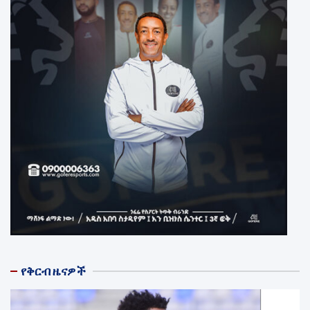
የቅርብ ዜናዎች