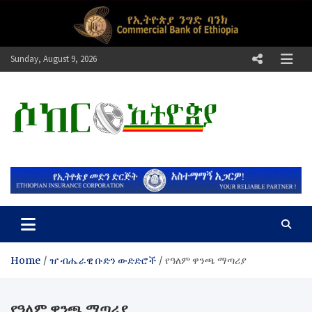
Skip
to
content
Sunday, August 9, 2026
ሶከር ኢትዮጵያ
የኢትዮጵያ እግርኳስ ድምፅ !
Home
ዠ ብሔራዊ ቡድን ውድድሮች
የዓለም ዋንጫ ማጣሪያ
የዓለም ዋንጫ ማጣሪያ