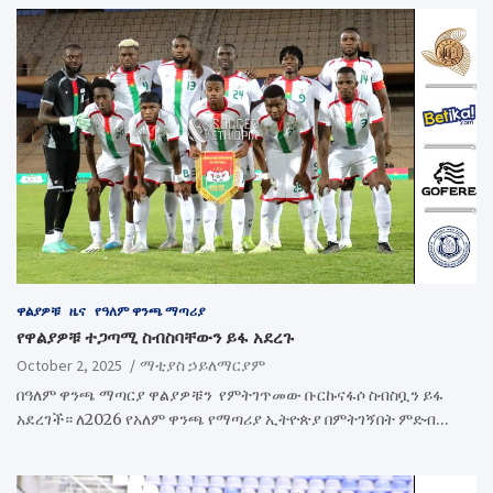
ዋልያዎቹ
ዜና
የዓለም ዋንጫ ማጣሪያ
የዋልያዎቹ ተጋጣሚ ስብስባቸውን ይፋ አደረጉ
October 2, 2025
ማቲያስ ኃይለማርያም
በዓለም ዋንጫ ማጣርያ ዋልያዎቹን የምትገጥመው ቡርኩናፋሶ ስብስቧን ይፋ
አደረገች። ለ2026 የአለም ዋንጫ የማጣሪያ ኢትዮጵያ በምትገኝበት ምድብ…