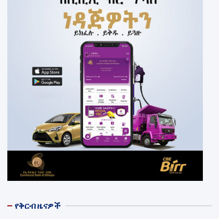
የቅርብ ዜናዎች