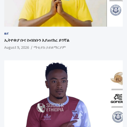
ዜና
ኢትዮጵያ ቡና ስብስቡን እያጠናከረ ይገኛል
August 9, 2026
ማቲያስ ኃይለማርያም