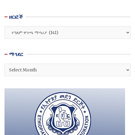
ዘርፎች
ዘርፎች
ማኅደር
ማኅደር