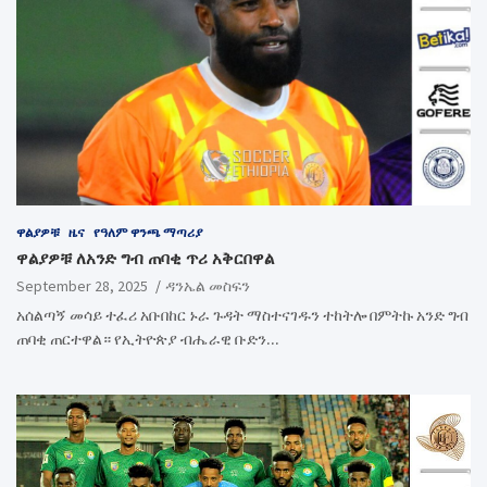
ዋልያዎቹ
ዜና
የዓለም ዋንጫ ማጣሪያ
ዋልያዎቹ ለአንድ ግብ ጠባቂ ጥሪ አቅርበዋል
September 28, 2025
ዳንኤል መስፍን
አሰልጣኝ መሳይ ተፈሪ አቡበከር ኑራ ጉዳት ማስተናገዱን ተከትሎ በምትኩ አንድ ግብ
ጠባቂ ጠርተዋል። የኢትዮጵያ ብሔራዊ ቡድን…