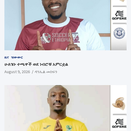
ዜና
ዝውውር
ሁለገቡ ተጫዋች ወደ ነብሮቹ አምርቷል
August 9, 2026
ዳንኤል መስፍን