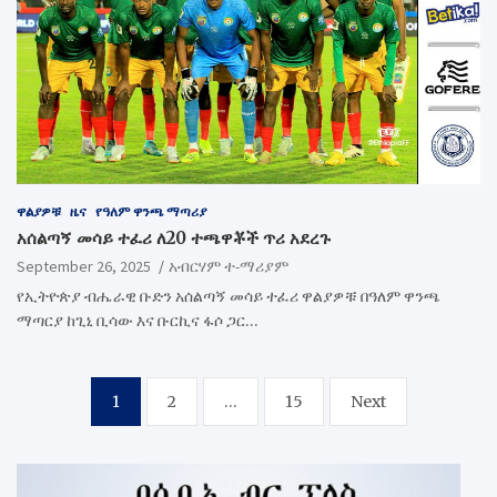
ዋልያዎቹ
ዜና
የዓለም ዋንጫ ማጣሪያ
አሰልጣኝ መሳይ ተፈሪ ለ20 ተጫዋቾች ጥሪ አደረጉ
September 26, 2025
አብርሃም ተ-ማሪያም
የኢትዮጵያ ብሔራዊ ቡድን አሰልጣኝ መሳይ ተፈሪ ዋልያዎቹ በዓለም ዋንጫ
ማጣርያ ከጊኒ ቢሳው እና ቡርኪና ፋሶ ጋር…
Posts
1
2
…
15
Next
pagination