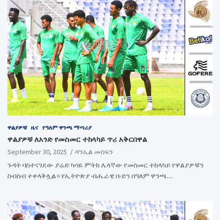
ዋልያዎቹ
ዜና
የዓለም ዋንጫ ማጣሪያ
ዋልያዎቹ ለአንድ የመስመር ተከላካይ ጥሪ አቅርበዋል
September 30, 2025
ዳንኤል መስፍን
ጉዳት ባስተናገደው ያሬድ ካሳዬ ምትክ ሌላኛው የመስመር ተከላካይ የዋልያዎቹን
ስብስብ ተቀላቅሏል። የኢትዮጵያ ብሔራዊ ቡድን በዓለም ዋንጫ…