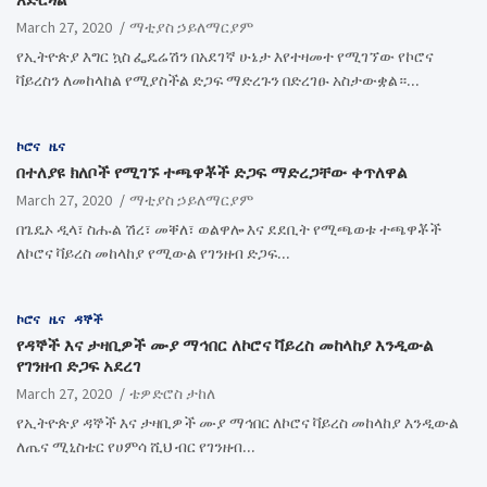
March 27, 2020
ማቲያስ ኃይለማርያም
የኢትዮጵያ እግር ኳስ ፌዴሬሽን በአደገኛ ሁኔታ እየተዛመተ የሚገኘው የኮሮና
ቫይረስን ለመከላከል የሚያስችል ድጋፍ ማድረጉን በድረገፁ አስታውቋል።…
ኮሮና
ዜና
በተለያዩ ክለቦች የሚገኙ ተጫዋቾች ድጋፍ ማድረጋቸው ቀጥለዋል
March 27, 2020
ማቲያስ ኃይለማርያም
በጌዴኦ ዲላ፣ ስሑል ሽረ፣ መቐለ፣ ወልዋሎ እና ደደቢት የሚጫወቱ ተጫዋቾች
ለኮሮና ቫይረስ መከላከያ የሚውል የገንዘብ ድጋፍ…
ኮሮና
ዜና
ዳኞች
የዳኞች እና ታዛቢዎች ሙያ ማኅበር ለኮሮና ቫይረስ መከላከያ እንዲውል
የገንዘብ ድጋፍ አደረገ
March 27, 2020
ቴዎድሮስ ታከለ
የኢትዮጵያ ዳኞች እና ታዛቢዎች ሙያ ማኅበር ለኮሮና ቫይረስ መከላከያ እንዲውል
ለጤና ሚኒስቴር የሀምሳ ሺህ ብር የገንዘብ…