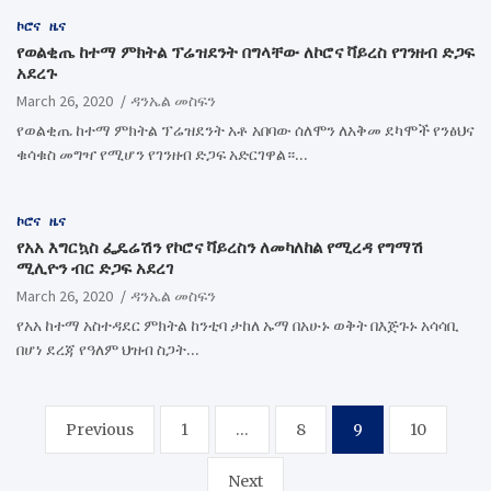
ኮሮና
ዜና
የወልቂጤ ከተማ ምክትል ፕሬዝደንት በግላቸው ለኮሮና ቫይረስ የገንዘብ ድጋፍ
አደረጉ
March 26, 2020
ዳንኤል መስፍን
የወልቂጤ ከተማ ምክትል ፕሬዝደንት አቶ አበባው ሰለሞን ለአቅመ ደካሞች የንፅህና
ቁሳቁስ መግዣ የሚሆን የገንዘብ ድጋፍ አድርገዋል።…
ኮሮና
ዜና
የአአ እግርኳስ ፌዴሬሽን የኮሮና ቫይረስን ለመካለከል የሚረዳ የግማሽ
ሚሊዮን ብር ድጋፍ አደረገ
March 26, 2020
ዳንኤል መስፍን
የአአ ከተማ አስተዳደር ምክትል ከንቲባ ታከለ ኡማ በአሁኑ ወቅት በእጅጉኑ አሳሳቢ
በሆነ ደረጃ የዓለም ህዝብ ስጋት…
Posts
Previous
1
…
8
9
10
pagination
Next