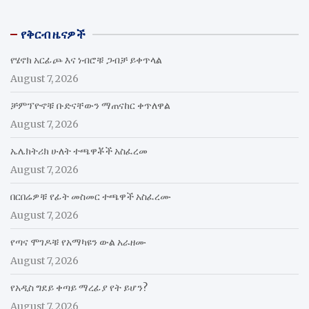
የቅርብ ዜናዎች
የሄኖክ አርፊጮ እና ነብሮቹ ጋብቻ ይቀጥላል
August 7, 2026
ቻምፕዮኖቹ ቡድናቸውን ማጠናከር ቀጥለዋል
August 7, 2026
ኤሌክትሪክ ሁለት ተጫዋቾች አስፈረመ
August 7, 2026
በርበሬዎቹ የፊት መስመር ተጫዋች አስፈረሙ
August 7, 2026
የጣና ሞገዶቹ የአማካዩን ውል አራዘሙ
August 7, 2026
የአዲስ ግደይ ቀጣይ ማረፊያ የት ይሆን?
August 7, 2026