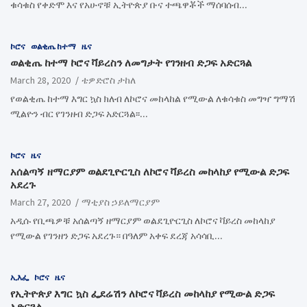
ቁሳቁስ የቀድሞ እና የአሁኖቹ ኢትዮጵያ ቡና ተጫዋቾች ማሰባሰብ…
ኮሮና
ወልቂጤ ከተማ
ዜና
ወልቂጤ ከተማ ኮሮና ቫይረስን ለመግታት የገንዘብ ድጋፍ አድርጓል
March 28, 2020
ቴዎድሮስ ታከለ
የወልቂጤ ከተማ እግር ኳስ ክለብ ለኮሮና መከላከል የሚውል ለቁሳቁስ መግዣ ግማሽ
ሚልዮን ብር የገንዘብ ድጋፍ አድርጓል፡፡…
ኮሮና
ዜና
አሰልጣኝ ዘማርያም ወልደጊዮርጊስ ለኮሮና ቫይረስ መከላከያ የሚውል ድጋፍ
አደረጉ
March 27, 2020
ማቲያስ ኃይለማርያም
አዲሱ የቢጫዎቹ አሰልጣኝ ዘማርያም ወልደጊዮርጊስ ለኮሮና ቫይረስ መከላከያ
የሚውል የገንዘን ድጋፍ አደረጉ። በዓለም አቀፍ ደረጃ አሳሳቢ…
ኢእፌ
ኮሮና
ዜና
የኢትዮጵያ እግር ኳስ ፌደሬሽን ለኮሮና ቫይረስ መከላከያ የሚውል ድጋፍ
አድርጓል