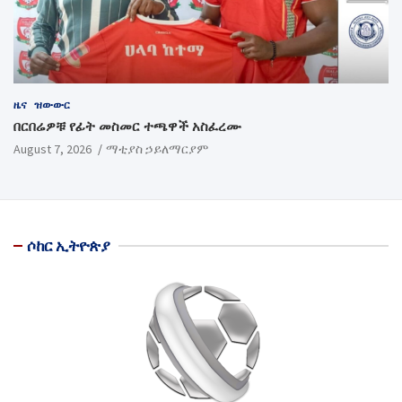
ዜና
ዝውውር
በርበሬዎቹ የፊት መስመር ተጫዋች አስፈረሙ
August 7, 2026
ማቲያስ ኃይለማርያም
ሶከር ኢትዮጵያ