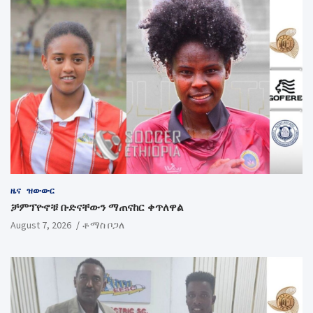
ዜና
ዝውውር
ቻምፕዮኖቹ ቡድናቸውን ማጠናከር ቀጥለዋል
August 7, 2026
ቶማስ ቦጋለ