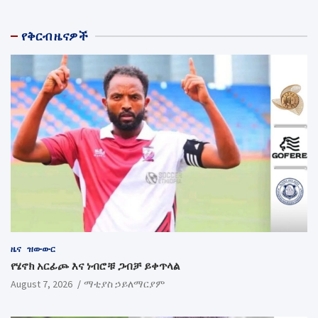
የቅርብ ዜናዎች
ዜና
ዝውውር
የሄኖክ አርፊጮ እና ነብሮቹ ጋብቻ ይቀጥላል
August 7, 2026
ማቲያስ ኃይለማርያም