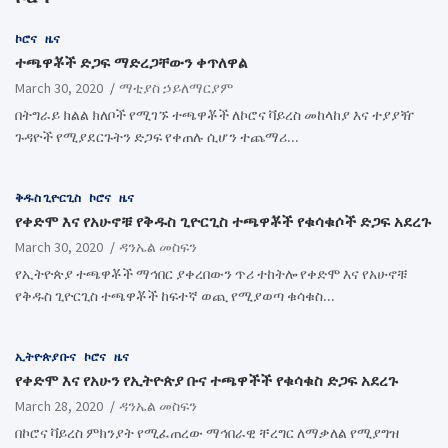
ኮሮና
ዜና
ተጫዋቾች ድጋፍ ማድረጋቸውን ቀጥለዋል
March 30, 2020
ማቲያስ ኃይለማርያም
በትግራይ ክልል ክለቦች የሚገኙ ተጫዋቾች ለኮሮና ቫይረስ መከላከያ እና ተያያዥ
ጉዳዮች የሚያደርጉትን ድጋፍ የቀጠሉ ሲሆን ተጨማሪ…
ቅዱስ ጊዮርጊስ
ኮሮና
ዜና
የቀድሞ እና የአሁኖቹ የቅዱስ ጊዮርጊስ ተጫዋቾች የቁሳቁሶች ድጋፍ አደረጉ
March 30, 2020
ዳንኤል መስፍን
የኢትዮጵያ ተጫዋቾች ማኅበር ያቀረበውን ጥሪ ተከትሎ የቀድሞ እና የአሁኖቹ
የቅዱስ ጊዮርጊስ ተጫዋቾች ከፍተኛ ወጪ የሚያወጣ ቁሳቁስ…
ኢትዮጵያ ቡና
ኮሮና
ዜና
የቀድሞ እና የአሁን የኢትዮጵያ ቡና ተጫዋችች የቁሳቁስ ድጋፍ አደረጉ
March 28, 2020
ዳንኤል መስፍን
በኮሮና ቫይረስ ምክንያት የሚፈጠረው ማኅበራዊ ቸረግር ለማቃለል የሚያግዝ