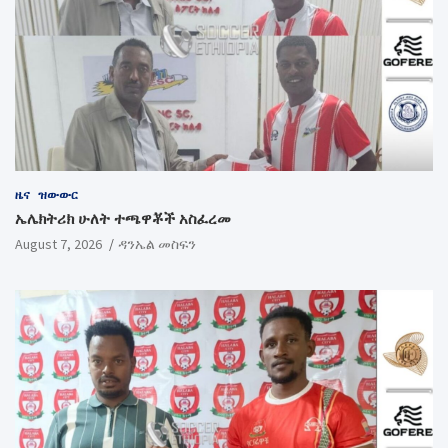
ዜና
ዝውውር
ኤሌክትሪክ ሁለት ተጫዋቾች አስፈረመ
August 7, 2026
ዳንኤል መስፍን