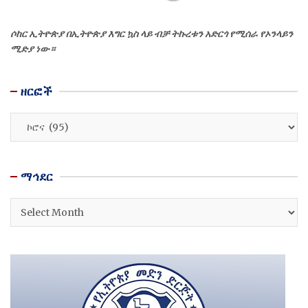
ሶከር ኢትዮጵያ በኢትዮጵያ እግር ኳስ ላይ ብቻ ትኩረቱን አድርጎ የሚሰራ የኦንላይን
ሚድያ ነው።
ዘርፎች
ዘርፎች
ማኅደር
ማኅደር