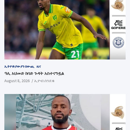
ኢትዮጵያውያን በውጪ
ዜና
ዓሊ አህመድ ከባድ ጉዳት አስተናግዷል
August 8, 2026
ኢዮብ ሰንደቁ