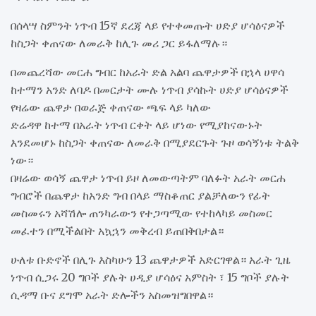
በሰላሣ ስምንት ነጥብ 15ኛ ደረጃ ላይ የተቀመጡት ሀድያ ሆሳዕናዎች
ከስጋት ቀጠናው ለመራቅ ከሊጉ መሪ ጋር ይፋለማሉ።
በመጨረሻው መርሐ ግብር ከአራት ድል አልባ ጨዋታዎች በኋላ ሀዋሳ
ከተማን አንድ ለባዶ በመርታት ሙሉ ነጥብ ያሳኩት ሀድያ ሆሳዕናዎች
የዛሬው ጨዋታ በወራጅ ቀጠናው ጫፍ ላይ ካለው
ድሬዳዋ ከተማ በአራት ነጥብ ርቀት ላይ ሆነው የሚያከናውኑት
እንደመሆኑ ከስጋት ቀጠናው ለመራቅ በሚያደርጉት ጉዞ ወሳኝነቱ ትልቅ
ነው።
በዛሬው ወሳኝ ጨዋታ ነጥብ ይዞ ለመውጣትም ባለፉት አራት መርሐ
ግብሮች በጨዋታ ከአንድ ግብ በላይ ማስቆጠር ያልቻለውን የፊት
መስመሩን አሻሽሎ ጠንካራውን የተጋጣሚው የተከላካይ መስመር
መፈተን በሚችልበት አኳኋን መቅረብ ይጠበቅበታል።
ሁለቱ ቡድኖች በሊጉ እስካሁን 13 ጨዋታዎች አድርገዋል። አራት ጊዜ
ነጥብ ሲጋሩ 20 ግቦች ያሉት ሀዲያ ሆሳዕና አምስት ፣ 15 ግቦች ያሉት
ሲዳማ ቡና ደግሞ አራት ድሎችን አስመዝግበዋል።