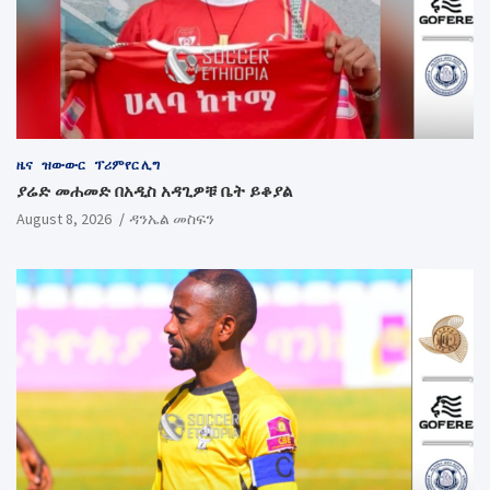
ዜና
ዝውውር
ፕሪምየር ሊግ
ያሬድ መሐመድ በአዲስ አዳጊዎቹ ቤት ይቆያል
August 8, 2026
ዳንኤል መስፍን