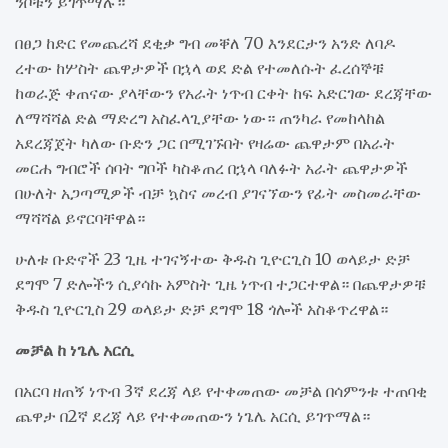
ንቦቹን ይገጥማሉ።
በፀጋ ከድር የመጨረሻ ደቂቃ ግብ መቐለ 70 እንደርታን አንድ ለባዶ
ረተው ከሦስት ጨዋታዎች በኋላ ወደ ድል የተመለሱት ፈረሰኞቹ
ከወራጅ ቀጠናው ያላቸውን የአራት ነጥብ ርቀት ከፍ አድርገው ደረጃቸው
ለማሻሻል ድል ማድረግ አስፈላጊያቸው ነው። ጠንካራ የመከላከል
አደረጃጀት ካለው ቡድን ጋር በሚገኙበት የዛሬው ጨዋታም በአራት
መርሐ ግብሮች ሰባት ግቦች ካስቆጠረ በኋላ ባለፉት አራት ጨዋታዎች
በሁለት አጋጣሚዎች ብቻ ኳስና መረብ ያገናኘውን የፊት መስመራቸው
ማሻሻል ይኖርባቸዋል።
ሁለቱ ቡድኖች 23 ጊዜ ተገናኝተው ቅዱስ ጊዮርጊስ 10 ወላይታ ድቻ
ደግሞ 7 ድሎችን ሲያሳኩ አምስት ጊዜ ነጥብ ተጋርተዋል። በጨዋታዎቹ
ቅዱስ ጊዮርጊስ 29 ወላይታ ድቻ ደግሞ 18 ጎሎች አስቆጥረዋል።
መቻል ከ ነጌሌ አርሲ
በአርባ ዘጠኝ ነጥብ 3ኛ ደረጃ ላይ የተቀመጠው መቻል በሳምንቱ ተጠባቂ
ጨዋታ በ2ኛ ደረጃ ላይ የተቀመጠውን ነጌሌ አርሲ ይገጥማል።