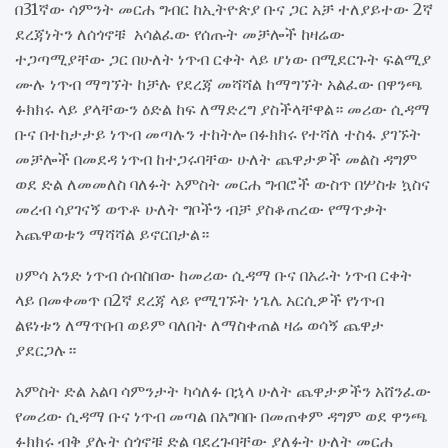
በ31ኛው ሳምንት መርሐ ግብር ከኢትዮጵያ ቡና ጋር አቻ ተለያይተው 2ኛ
ደረጃነትን ለሰጎኖቹ አሳልፈው የሰጡት መቻሎች ከዛሬው
ተጋጣሚያቸው ጋር በሁለት ነጥብ ርቀት ላይ ሆነው በሚደርጉት ፍልሚያ
ሙሉ ነጥብ ማግኘት ከቻሉ የደረጃ መሻሻል ከማግኘት አልፈው በዋንጫ
ፉክክሩ ላይ ያላቸውን ዕድል ከፍ ለማድረግ ያስችላቸዋል። መሪው ሲዳማ
ቡና በተከታታይ ነጥብ መጣሉን ተከትሎ በፉክክሩ የተሻለ ተስፋ ያገኙት
መቻሎች በመደዳ ነጥብ ከተጋሩባቸው ሁለት ጨዋታዎች መልስ ዳግም
ወደ ድል ለመመለስ ባለፉት አምስት መርሐ ግብሮች ውስጥ በሦስቱ ኳስና
መረብ ሳያገናኝ ወጥቶ ሁለት ግቦችን ብቻ ያስቆጠረው የማጥቃት
አጨዋወቱን ማሻሻል ይኖርበታል።
ሀምሳ አንድ ነጥብ ሰብስበው ከመሪው ሲዳማ ቡና በአራት ነጥብ ርቀት
ላይ በመቀመጥ በ2ኛ ደረጃ ላይ የሚገኙት ነጌሌ አርሲዎች የነጥብ
ልዩነቱን ለማጥበብ ወይም ባለበት ለማስቀጠል ዛሬ ወሳኝ ጨዋታ
ያደርጋሉ።
አምስት ድል አልባ ሳምንታት ካሳለፉ በኋላ ሁለት ጨዋታዎችን አሸንፈው
የመሪው ሲዳማ ቡና ነጥብ መጣል በአግባቡ በመጠቀም ዳግም ወደ ዋንጫ
ፉክክሩ ብቅ ያሉት ሰጎኖቹ ድል ባደረጉባቸው ያለፉት ሁለት መርሐ