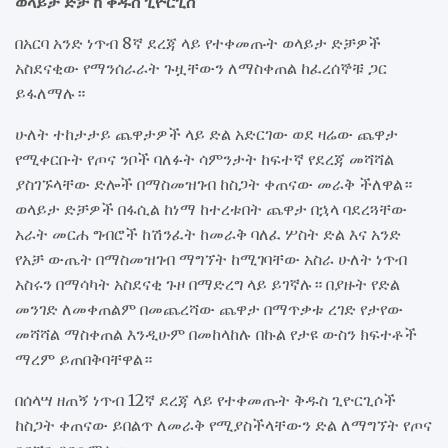
ወላይታ ድቻ ከ ቅዱስ ጊዮርጊስ
በአርባ አንድ ነጥብ 8ኛ ደረጃ ላይ የተቀመጡት ወላይታ ድቻዎች
አስደናቂው የማንሰራራት ጉዟቸውን ለማስቀጠል ከፈረሰኞቹ ጋር
ይፋለማሉ።
ሁለት ተከታታይ ጨዋታዎች ላይ ድል አድርገው ወደ ዛሬው ጨዋታ
የሚቀርቡት የጦና ንቦች ባለፉት ሳምንታት ከፍተኛ የደረጃ መሻሻል
ያስገኙላቸው ድሎች በማስመዝገብ ከስጋት ቀጠናው መራቅ ችለዋል።
ወላይታ ድቻዎች በፋሲል ከነማ ከተረቱበት ጨዋታ በኋላ ባደረጓቸው
አራት መርሐ ግብሮች ከሽንፈት ከመራቅ ባለፈ ሦስት ድል እና አንድ
የአቻ ውጤት በማስመዝገብ ማግኘት ከሚገባቸው አስራ ሁለት ነጥብ
አስሩን በማሳካት አስደናቂ ጉዞ በማድረግ ላይ ይገኛሉ። በያዙት የድል
መንገድ ለመቀጠልም በመጨረሻው ጨዋታ በማጥቃቱ ረገድ የታየው
መሻሻል ማስቀጠል እንዲሁም በመከላከሉ በኩል የታዩ ውስን ክፍተቶች
ማረም ይጠበቅባቸዋል።
በሰላሣ ዘጠኝ ነጥብ 12ኛ ደረጃ ላይ የተቀመጡት ቅዱስ ጊዮርጊሶች
ከስጋት ቀጠናው ይበልጥ ለመራቅ የሚያስችላቸውን ድል ለማግኘት የጦና