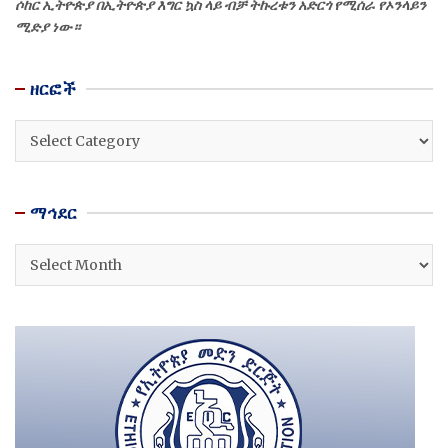
ሶከር ኢትዮጵያ በኢትዮጵያ እግር ኳስ ላይ ብቻ ትኩረቱን አድርጎ የሚሰራ የኦንላይን
ሚድያ ነው።
ዘርፎች
ዘርፎች
ማኅደር
ማኅደር