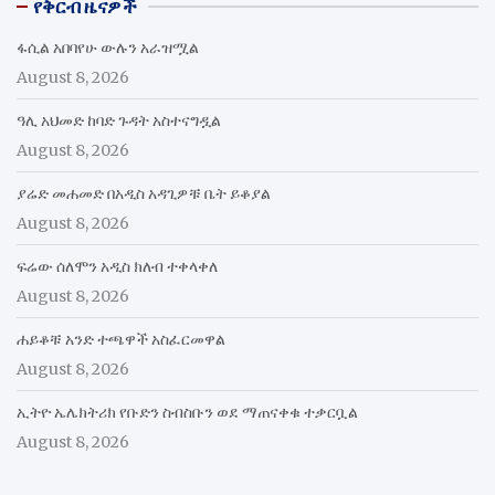
የቅርብ ዜናዎች
ፋሲል አበባየሁ ውሉን አራዝሟል
August 8, 2026
ዓሊ አህመድ ከባድ ጉዳት አስተናግዷል
August 8, 2026
ያሬድ መሐመድ በአዲስ አዳጊዎቹ ቤት ይቆያል
August 8, 2026
ፍሬው ሰለሞን አዲስ ክለብ ተቀላቀለ
August 8, 2026
ሐይቆቹ አንድ ተጫዋች አስፈርመዋል
August 8, 2026
ኢትዮ ኤሌክትሪክ የቡድን ስብስቡን ወደ ማጠናቀቁ ተቃርቧል
August 8, 2026