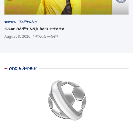
ዝውውር
ፕሪምየር ሊግ
ፍሬው ሰለሞን አዲስ ክለብ ተቀላቀለ
August 8, 2026
ዳንኤል መስፍን
ሶከር ኢትዮጵያ