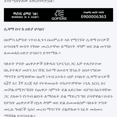
እንደሚከተለው አቅርበንላችኋል !
ሲዳማ ቡና ከ ሀድያ ሆሳዕና
በሀምሳ አምስት ነጥብ ሊጉን በመምራት ላይ የሚገኙት ሲዳማ ቡናዎች
አጣብቂኝ ውስጥ የገባው መሪነታቸው ለማፅናት ዳግም ወደ ድል መንገድ
ለመመለስ ሀድያ ሆሳዕናን ይገጥማሉ።
ባለፉት ሦስት ጨዋታዎች ከቅዱስ ጊዮርጊስ ጋር አቻ ተለያይተው
በኢትዮጵያ መድን እና ሸገር ከተማ በመደዳ ሽንፈት አስተናግደው
ማግኘት ከሚገባቸው ዘጠኝ ነጥብ አንዱን ብቻ ያሳኩት ሲዳማ ቡናዎች
በ2ኛ እና 3ኛ ደረጃ ላይ የተቀመጡት ተከታዮቻቸው ነጌሌ አርሲ እና
መቻል በሚገናኙበት የጨዋታ ሳምንት ድል አድርገው ብያንስ ከአንዳቸው
ጋር ያለውን የነጥብ ልዩነት ለማስፋት ድል ማድረግ ግድ ይላቸዋል። ቡድኑ
ከሦስት ጨዋታዎች በኋላ ዳግም ወደ ድል ለመመለስም ባለፉት ሦስት
መርሐ ግብሮች ኳስና መረብ ማገናኘት ያልቻለውን የፊት መስመሩ
ማሻሻል ይኖርበታል።