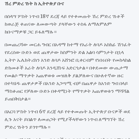
ሽረ ምድረ ገነት ከ ኢትዮጵያ ቡና
በሰላሣ ሦስት ነጥብ 18ኛ ደረጃ ላይ የተቀመጡት ሽረ ምድረ ገነቶች
ከወራጅ ቀጠናው ለመውጣት ያላቸውን ተስፋ ለማለምለም
ከቡናማዎቹ ጋር ይፋለማሉ።
በመጨረሻው መርሐ ግብር በአዳማ ከተማ የአራት ለባዶ አስከፊ ሽንፈት
የደረሰው ቡድኑ ወደ ጨዋታው ከስምንት ድል አልባ ሳምንታት በኋላ
ኢትዮ ኤሌክትሪክን አንድ ለባዶ አሸንፎ ቢቀርብም የነበሩበት የመከላከል
ድክመቶች አራት ለባዶ እንዲሸነፍ አድርጎታል። በቀደመው ውጤታማ
የመልሶ ማጥቃት አጨዋወቱ መዝለቅ ያልቻለውና በሁለተኛው ዙር
በተካሄዱ ጨዋታዎች በአንድ አጋጣሚ ብቻ በጨዋታ ከአንድ ግብ በላይ
ማስቆጠር የቻለው ቡድኑ በቀዳሚነት የማጥቃት አጨዋወቱን ማሻሻል
ይጠበቅበታል።
በአርባ ሦስት ነጥብ 6ኛ ደረጃ ላይ የተቀመጡት ኢትዮጵያ ቡናዎች ወደ
ሊጉ አናት ይበልጥ ለመጠጋት የሚያችላቸውን ነጥብ ለማግኘት ሽረ
ምድረ ገነትን ይገጥማሉ።