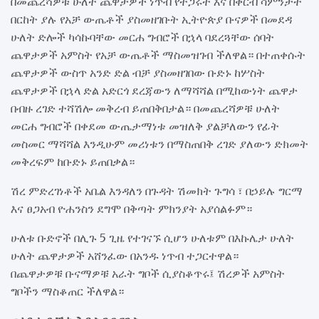
በመጨረሻዎቹ ሁለት ጨዋታዎች ነጥብ የተጋሩት እና በቅርብ ሳምንታት
በርከት ያሉ የአቻ ውጤቶች ያስመዘገቡት ኢትዮጵያ ቡናዎች በመደዳ
ሁለት ድሎች ካሳኩባቸው መርሐ ግብሮች በኋላ ባደረጓቸው ሰባት
ጨዋታዎች አምስት የአቻ ውጤቶች ማስመዝገብ ችለዋል። በተጠቀሱት
ጨዋታዎች ውስጥ አንድ ድል ብቻ ያስመዘገበው ቡድኑ ከሦስት
ጨዋታዎች በኋላ ድል አድርጎ ደረጃውን ለማሻሻል በሚከውነት ጨዋታ
በብዙ ረገድ ተሻሽሎ መቅረብ ይጠበቅበታል። በመጨረሻዎቹ ሁለት
መርሐ ግብሮች በቀደመ ውጤታማነቱ መዝለቅ ያልቻለውን የፊት
መስመር ማሻሻል እንዲሁም መሪነቱን በማስጠበቅ ረገድ ያለውን ድክመት
መቅረፍም ከቡድኑ ይጠበቃል።
ሽረ ምድረገነቶች አቤል እንዳለን በጉዳት ሽመክት ጉግሳ ፣ በኃይሉ ግርማ
እና ፀጋአብ ዮሐንስን ደግሞ በቅጣት ምክንያት አያሰልፉም።
ሁለቱ ቡድኖች በሊጉ 5 ጊዜ የተገናኙ ሲሆን ሁለቱም በእኩሌታ ሁለት
ሁለት ጨዋታዎች አሸንፈው በአንዱ ነጥብ ተጋርተዋል።
በጨዋታዎቹ ቡናማዎቹ አራት ግቦች ሲያስቆጥሩ፤ ሽረዎች አምስት
ግቦችን ማስቆጠር ችለዋል።