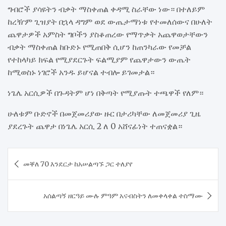
ግብሮች ያሳዩትን ብቃት ማስቀጠል ቀዳሚ ስራቸው ነው። በተለይም
ከረዥም ጊዝያት በኋላ ዳግም ወደ ውጤታማነቱ የተመለሰውና በሁለት
ጨዋታዎች አምስት ግቦችን ያስቆጠረው የማጥቃት አጨዋወታቸውን
ብቃት ማስቀጠል ከቡድኑ የሚጠበቅ ሲሆን ከጠንካራው የመቻል
የተከላካይ ክፍል የሚያደርጉት ፍልሚያም የጨዋታውን ውጤት
ከሚወስኑ ነገሮች አንዱ ይሆናል ተብሎ ይገመታል።
ነጌሌ አርሲዎች በጉዳትም ሆነ በቅጣት የሚያጡት ተጫዋች የለም።
ሁለቱም ቡድኖች በመጀመሪያው ዙር በታሪካቸው ለመጀመሪያ ጊዜ
ያደረጉት ጨዋታ በነጌሌ አርሲ 2 ለ 0 አሸናፊነት ተጠናቋል።
Post
መቐለ 70 እንደርታ ከአሠልጣኙ ጋር ተለያየ
navigation
አሰልጣኝ ዘርዓይ ሙሉ ምዓም አናብስትን ለመቀላቀል ተስማሙ