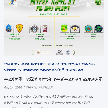
ሀዲያ ሆሳዕና
መቻል
ሲዳማ ቡና
ስሑል ሽረ
ቅዱስ ጊዮርጊስ
ነጌሌ አርሲ
ኢትዮጵያ ቡና
ወላይታ ድቻ
የጨዋታ መረጃዎች
ፕሪምየር ሊግ
መረጃዎች | የ32ኛ ሳምንት የመጀመሪያ ቀን ጨዋታዎች
May 14, 2026
ማቲያስ ኃይለማርያም
የሲቢኢ የኢትዮጵያ ፕሪምየር ሊግ 32ኛ ሳምንት ጨዋታዎች ዛሬ
ይጀምራሉ፤ የዕለቱን መርሐ ግብሮች የተመለከቱ መረጃዎችም