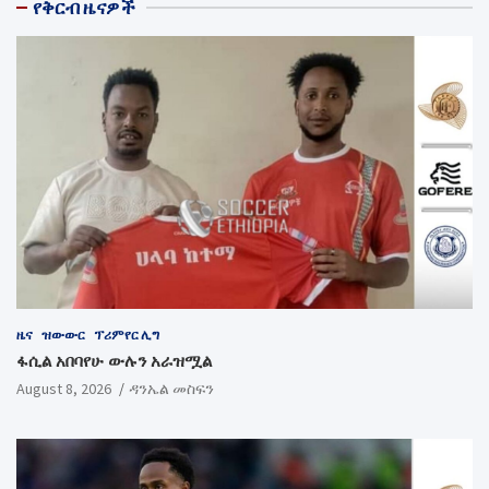
የቅርብ ዜናዎች
ዜና
ዝውውር
ፕሪምየር ሊግ
ፋሲል አበባየሁ ውሉን አራዝሟል
August 8, 2026
ዳንኤል መስፍን