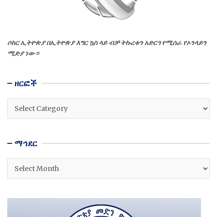
ሶከር ኢትዮጵያ በኢትዮጵያ እግር ኳስ ላይ ብቻ ትኩረቱን አድርጎ የሚሰራ የኦንላይን
ሚድያ ነው።
ዘርፎች
ዘርፎች
ማኅደር
ማኅደር