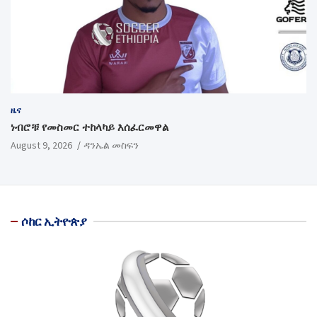
ዜና
ነብሮቹ የመስመር ተከላካይ እሰፈርመዋል
August 9, 2026
ዳንኤል መስፍን
ሶከር ኢትዮጵያ