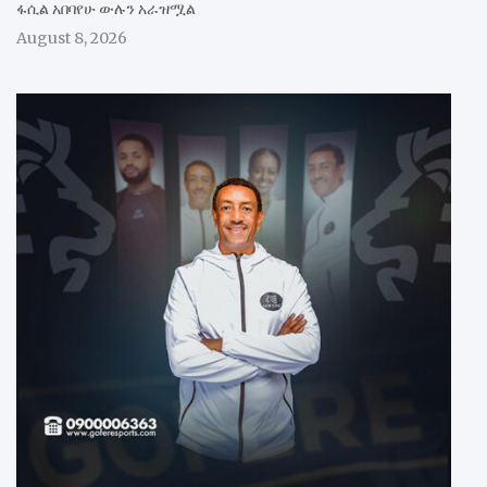
ፋሲል አበባየሁ ውሉን አራዝሟል
August 8, 2026