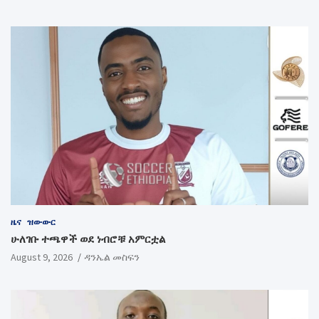
ዜና
ዝውውር
ሁለገቡ ተጫዋች ወደ ነብሮቹ አምርቷል
August 9, 2026
ዳንኤል መስፍን