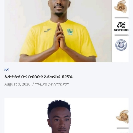
ዜና
ኢትዮጵያ ቡና ስብስቡን እያጠናከረ ይገኛል
August 9, 2026
ማቲያስ ኃይለማርያም