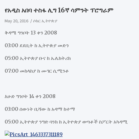
የአዲስ አበባ ተስፋ ሊግ 16ኛ ሳምንት ፕሮግራም
May 20, 2016
ሶከር ኢትዮጵያ
ቅዳሜ ግንቦት 13 ቀን 2008
03:00 ደደቢት ከ ኢትዮጵያ መድን
05:00 ኢትዮጵያ ቡና ከ ኤሌክትሪክ
07:00 መከላከያ ከ ሙገር ሲሚንቶ
እሁድ ግንቦት 14 ቀን 2008
03:00 ሰውነት ቢሻው ከ አዳማ ከተማ
05:00 ኢትዮጵያ ንግድ ባንክ ከ ኢትዮጵያ ወጣቶች ስፖርት አካዳሚ