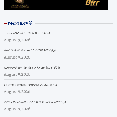
የቅርብ ዜናዎች
ተፈራ አንለይ በነብሮቹ ቤት ይቆያል
August 9, 2026
ሁለገቡ ተጫዋች ወደ ነብሮቹ አምርቷል
August 9, 2026
ኢትዮጵያ ቡና ስብስቡን እያጠናከረ ይገኛል
August 9, 2026
ነብሮቹ የመስመር ተከላካይ እሰፈርመዋል
August 9, 2026
ወጣቱ የመስመር ተከላካይ ወደ መቻል አምርቷል
August 9, 2026