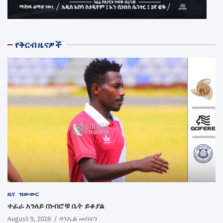
የቅርብ ዜናዎች
ዜና
ዝውውር
ተፈራ አንለይ በነብሮቹ ቤት ይቆያል
August 9, 2026
ዳንኤል መስፍን