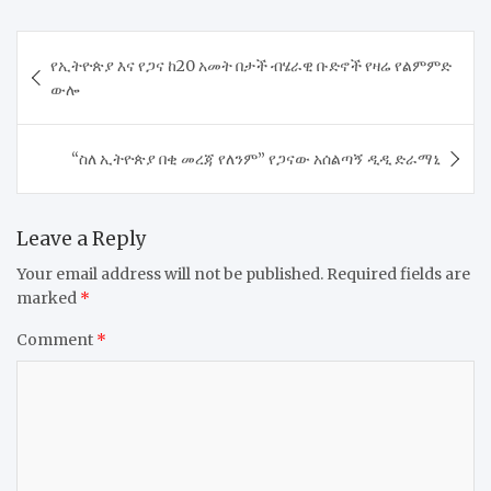
Post
የኢትዮጵያ እና የጋና ከ20 አመት በታች ብሄራዊ ቡድኖች የዛሬ የልምምድ
navigation
ውሎ
“ስለ ኢትዮጵያ በቂ መረጃ የለንም” የጋናው አሰልጣኝ ዲዲ ድራማኒ
Leave a Reply
Your email address will not be published.
Required fields are
marked
*
Comment
*