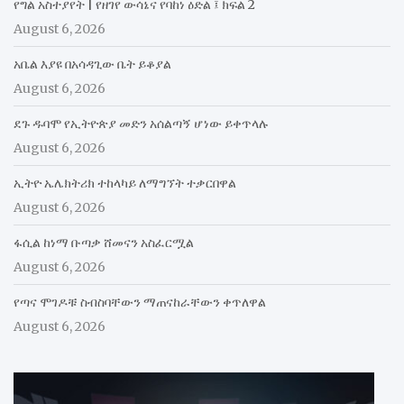
የግል አስተያየት | የዘገየ ውሳኔና የባከነ ዕድል ፤ ክፍል 2
August 6, 2026
አቤል እያዩ በአሳዳጊው ቤት ይቆያል
August 6, 2026
ደጉ ዱባሞ የኢትዮጵያ መድን አሰልጣኝ ሆነው ይቀጥላሉ
August 6, 2026
ኢትዮ ኤሌክትሪክ ተከላካይ ለማግኘት ተቃርበዋል
August 6, 2026
ፋሲል ከነማ ቡጣቃ ሸመናን አስፈርሟል
August 6, 2026
የጣና ሞገዶቹ ስብስባቸውን ማጠናከራቸውን ቀጥለዋል
August 6, 2026