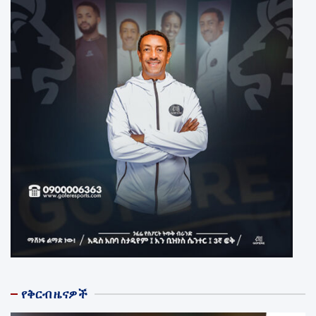
የቅርብ ዜናዎች