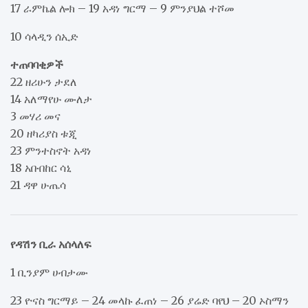
17 ራምኬል ሎክ – 19 አዳነ ግርማ – 9 ምንያህል ተሾመ
10 ሳላዲን ሰኢድ
ተጠባባቂዎች
22 ዘሪሁን ታደለ
14 አለማየሁ ሙለታ
3 መሃሪ መና
20 ዘካሪያስ ቱጂ
23 ምንተስኖት አዳነ
18 አቡበከር ሳኒ
21 ዳዋ ሁጤሳ
የዳሽን ቢራ አሰላለፍ
1 ቢንያም ሀብታሙ
23 ዮናስ ግርማይ – 24 መላኩ ፈጠነ – 26 ያሬድ ባየህ – 20 ኦስማን