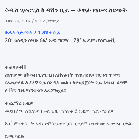
ቅዱስ ጊዮርጊስ ከ ዳሽን ቢራ – ቀጥታ የፅሁፍ ስርጭት
June 20, 2016
ሶከር ኢትዮጵያ
ቅዱስ ጊዮርጊስ 2-1 ዳሽን ቢራ
20′ ሳላዲን ሰዒድ 64′ አዳነ ግርማ | 79′ ኤዶም ሆሶሮውቪ
ተጠናቀቀ!!!
ጨዋታው በቅዱስ ጊዮርጊስ አሸናፊነት ተጠናቋል፡፡ የሊጉን ዋንጫ
በአጠቃላይ ለ27ኛ ጊዜ በአዲስ መልክ ከተዘጋጀበት ጊዜ አንስቶ ደግሞ
ለ13ኛ ጊዜ ማንሳቱን አረጋግጧል፡፡
ተጨማሪ ደቂቃ
መደበኛው የጨዋታ ክፍለ ጊዜ ተጠናቆ 3 ደቂቃ ተጨምሯል፡፡
85′
ምንተስኖት አዳነ የሞከረውን ኳስ ቢንያም ሀብታሙ አውጥቶበታል፡፡
ቢጫ ካርድ