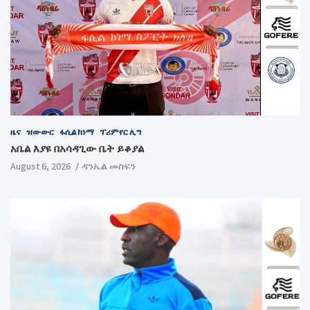
ዜና
ዝውውር
ፋሲል ከነማ
ፕሪምየር ሊግ
አቤል እያዩ በአሳዳጊው ቤት ይቆያል
August 6, 2026
ዳንኤል መስፍን