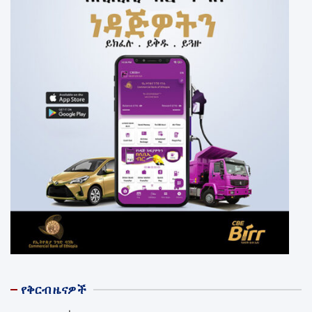
የቅርብ ዜናዎች