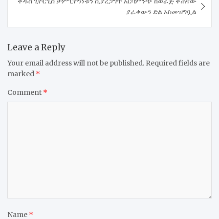
ቅዱስ ጊዮርጊስ ቻምፒዮንነቱን ሲያረጋግጥ አርባምንጭ ከወራጅ ቀጠናው
ያራቀውን ድል አስመዝግቧል
Leave a Reply
Your email address will not be published.
Required fields are
marked
*
Comment
*
Name
*