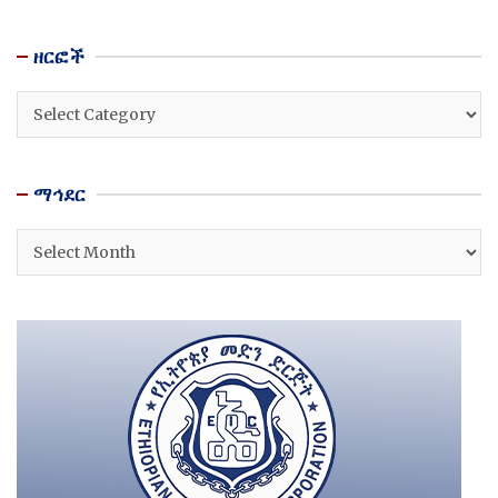
ዘርፎች
ዘርፎች
ማኅደር
ማኅደር