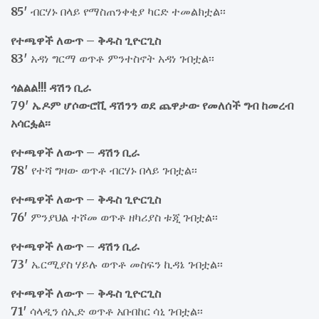
85′
ብርሃኑ በላይ የማስጠንቀቂያ ካርድ ተመልክቷል፡፡
የተጫዋች ለውጥ – ቅዱስ ጊዮርጊስ
83′
አዳነ ግርማ ወጥቶ ምንተስኖት አዳነ ገብቷል፡፡
ጎልልል!!! ዳሽን ቢራ
79′ ኤዶም ሆሶውሮቪ ዳሽንን ወደ ጨዋታው የመለሰች ግብ ከመረብ
አሳርፏል፡፡
የተጫዋች ለውጥ – ዳሽን ቢራ
78′
የተሻ ግዛው ወጥቶ ብርሃኑ በላይ ገብቷል፡፡
የተጫዋች ለውጥ – ቅዱስ ጊዮርጊስ
76′
ምንያህል ተሾመ ወጥቶ ዘካሪያስ ቱጂ ገብቷል፡፡
የተጫዋች ለውጥ – ዳሽን ቢራ
73′
ኤርሚያስ ሃይሉ ወጥቶ መስፍን ኪዳኔ ገብቷል፡፡
የተጫዋች ለውጥ – ቅዱስ ጊዮርጊስ
71′
ሳላዲን ሰኢድ ወጥቶ አቡበከር ሳኒ ገብቷል፡፡