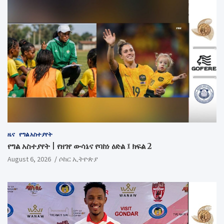
ዜና
የግል አስተያየት
የግል አስተያየት | የዘገየ ውሳኔና የባከነ ዕድል ፤ ክፍል 2
August 6, 2026
ሶከር ኢትዮጵያ