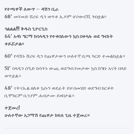
የተጫዋች ለውጥ – ዳሽን ቢራ
68′
መሃመድ ሸሪፍ ዲን ወጥቶ ኤዶም ሆሶውሮቪ ገብቷል፡፡
ጎልልል!!! ቅዱስ ጊዮርጊስ
64′ አዳነ ግርማ ከሳላዲን የተቀበለውን ኳስ በቀላሉ ወደ ግብነት
ቀይሯታል፡፡
60′
የዳሽኑ ሸሪፍ ዲን የጨዋታውን ሁለተኛ ቢጫ ካርድ ተመልክቷል።
51′
ሳላዲን ሰዒድ ከሳጥኑ ውጪ ወደግብ የመታው ኳስ ከግቡ አናት በላይ
ወጥቷል።
48′
ናትናኤል ዘለቀ ኳሱን ወደፊት ይዞ በመሄድ ወደግብ ከርቀት
ቢሞክርም ቢንያም ሐብታሙ ይዞበታል።
ተጀመረ!
ሁለተኛው አጋማሽ የጨዋታ ክፍለ ጊዜ ተጀመረ።