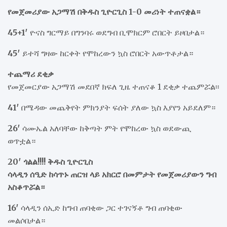
የመጀመሪያው አጋማሽ በቅዱስ ጊዮርጊስ 1-0 መሪነት ተጠናቋል።
45+1′
ዮናስ ግርማይ በግንባሩ ወደግብ ቢሞክርም ሮበርት ይዞበታል።
45′
ይተሻ ግዛው ከርቀት የሞከረውን ኳስ ሮበርት አውጥቶታል።
ተጨማሪ ደቂቃ
የመጀመርያው አጋማሽ መደበኛ ክፍለ ጊዜ ተጠናቆ 1 ደቂቃ ተጨምሯል፡፡
41′
በሜዳው መጨቅየት ምክንያት ፍሰት ያለው ኳስ እያየን አይደለም።
26′
ሳሙኤል አለባቸው ከቅጣት ምት የሞከረው ኳስ ወደውጪ
ወጥቷል።
20′ ጎልል!!!! ቅዱስ ጊዮርጊስ
ሳላዲን ሰዒድ ከሳጥኑ ጠርዝ ላይ አክርሮ በመምታት የመጀመሪያውን ግብ
አስቆጥሯል።
16′
ሳላዲን ሰኢድ ከግብ ጠባቂው ጋር ተገናኝቶ ግብ ጠባቂው
መልሶበታል።