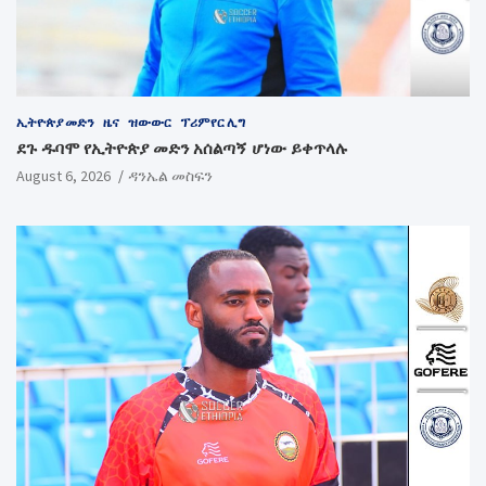
ኢትዮጵያ መድን
ዜና
ዝውውር
ፕሪምየር ሊግ
ደጉ ዱባሞ የኢትዮጵያ መድን አሰልጣኝ ሆነው ይቀጥላሉ
August 6, 2026
ዳንኤል መስፍን