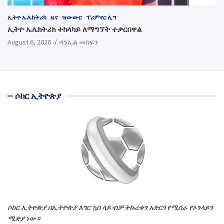
ኢትዮ ኤሌክትሪክ
ዜና
ዝውውር
ፕሪምየር ሊግ
ኢትዮ ኤሌክትሪክ ተከላካይ ለማግኘት ተቃርበዋል
August 6, 2026
ዳንኤል መስፍን
ሶከር ኢትዮጵያ
ሶከር ኢትዮጵያ በኢትዮጵያ እግር ኳስ ላይ ብቻ ትኩረቱን አድርጎ የሚሰራ የኦንላይን
ሚድያ ነው።