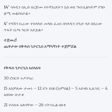
14′
ሳላዲን ሰኢድ በረጅሙ የተሻገረለትን ኳስ ወደ ግብ ቢልካትም የግቡ
ቋሚ መልሶበታል።
4′
የዳሽን ቢራው ተከላካይ መላኩ ፈጠነ በሳላዲን ሰዒድ ላይ በሰራው
ጥፋት ቢጫ ካርድ አይቷል።
ተጀመረ!
ጨዋታው በቅዱስ ጊዮርጊስ አማካኝነት ተጀምሯል
የቅዱስ ጊዮርጊስ አሰላለፍ
30 ሮበርት ኦዶንካራ
15 አስቻለው ታመነ – 12 ደጉ ደበበ (አምበል) – 5 አይዛክ ኢዜንዴ – 4
አበባው ቡታቆ
21 ተስፋዬ አለባቸው – 26 ናትናኤል ዘለቀ