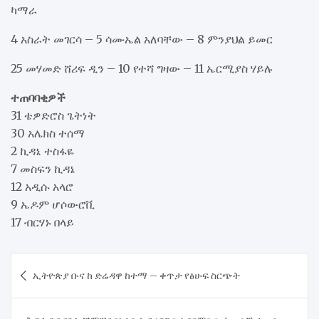
ካማራ
4 አስራት መገርሳ – 5 ሳሙኤል አለባቸው – 8 ምንያህል ይመር
25 መሃመድ ሸሪፍ ዲን – 10 የተሻ ግዛው – 11 ኤርሚያስ ሃይሉ
ተጠባባቂዎች
31 ቴዎድሮስ ጌትነት
30 አሌክስ ተሰማ
2 ኪዳኔ ተስፋዬ
7 መስፍን ኪዳኔ
12 አዲሱ አላሮ
9 ኤዶም ሆሶውሮቪ
17 ብርሃኑ በላይ
Post
ኢትዮጵያ ቡና ከ ድሬዳዋ ከተማ – ቀጥታ የፅሁፍ ስርጭት
navigation