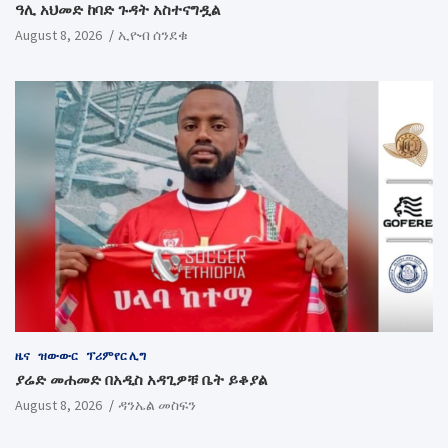
ዓሊ አህመድ ከባድ ጉዳት አስተናግዷል
August 8, 2026
ኢዮብ ሰንደቁ
ዜና
ዝውውር
ፕሪምየር ሊግ
ያሬድ መሐመድ በአዲስ አዳጊዎቹ ቤት ይቆያል
August 8, 2026
ዳንኤል መስፍን