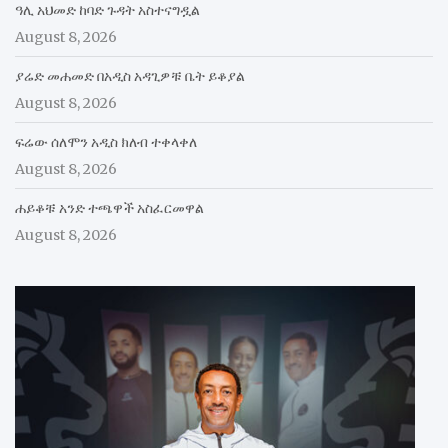
ዓሊ አህመድ ከባድ ጉዳት አስተናግዷል
August 8, 2026
ያሬድ መሐመድ በአዲስ አዳጊዎቹ ቤት ይቆያል
August 8, 2026
ፍሬው ሰለሞን አዲስ ክለብ ተቀላቀለ
August 8, 2026
ሐይቆቹ አንድ ተጫዋች አስፈርመዋል
August 8, 2026