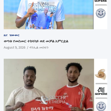
ዜና
ዝውውር
ወጣቱ የመስመር ተከላካይ ወደ መቻል አምርቷል
August 9, 2026
ዳንኤል መስፍን