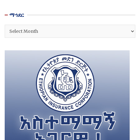
ማኅደር
ማኅደር