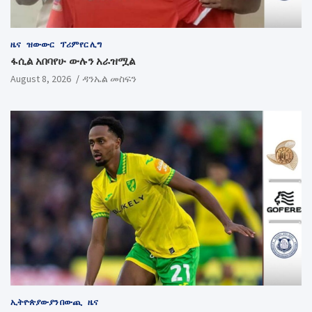
ዜና
ዝውውር
ፕሪምየር ሊግ
ፋሲል አበባየሁ ውሉን አራዝሟል
August 8, 2026
ዳንኤል መስፍን
ኢትዮጵያውያን በውጪ
ዜና