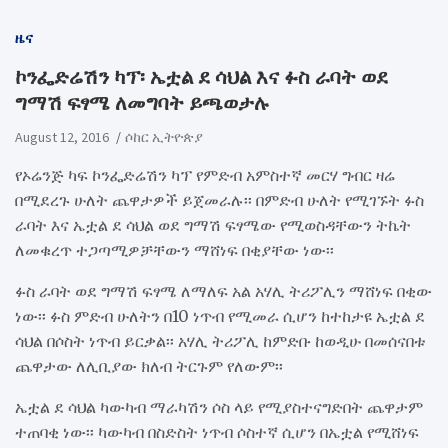
ዜና
ኮንፌድሬሽን ካፕ፡ ኤቷል ደ ሳህል እና ፉስ ራባት ወደ
ግማሽ ፍፃሜ ለመግባት ይጫወታሉ
August 12, 2016
ሶከር ኢትዮጵያ
የኦሬንጅ ካፍ ኮንፌድሬሽን ካፕ የምድብ አምስተኛ መርሃ ግብር ዛሬ
በሚደረጉ ሁለት ጨዋታዎች ይጀመራሉ፡፡ በምድብ ሁለት የሚገኙት ፉስ
ራባት እና ኤቷል ደ ሳህል ወደ ግማሽ ፍፃሜው የሚወስዳቸውን ትኬት
ለመቁረጥ ተጋጣሚዎቻቸውን ማሸነፍ በቂያቸው ነው፡፡
ፉስ ራባት ወደ ግማሽ ፍፃሜ ለማለፍ አል አሃሊ ትሪፖሊን ማሸነፍ በቂው
ነው፡፡ ፉስ ምድብ ሁለትን በ10 ነጥብ የሚመራ ሲሆን ከተከታዩ ኤቷል ደ
ሳህል በሶስት ነጥብ ይርቃል፡፡ አሃሊ ትሪፖሊ ከምድቡ ከወዲሁ በመሰናበቱ
ጨዋታው ለሊቢያው ክለብ ትርጉም የለውም፡፡
ኤቷል ደ ሳህል ካውካብ ማራካሽን ሶስ ላይ የሚያስተናግድበት ጨዋታም
ተጠባቂ ነው፡፡ ካውካብ በስድስት ነጥብ ሶስተኛ ሲሆን በኤቷል የሚሸነፍ