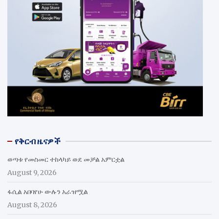
የቅርብ ዜናዎች
ወጣቱ የመስመር ተከላካይ ወደ መቻል አምርቷል
August 9, 2026
ፋሲል አበባየሁ ውሉን አራዝሟል
August 8, 2026