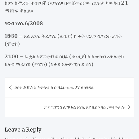
ከሆነ ከምድቡ ተሰናባች ይሆናል፡፡ በመጀመሪያው ጨዋታ ካውካብ 2-1
ማሸነፍ ችሏል፡፡
ዓርብ ነሃሴ 6/2008
18፡30
– አል አሃሊ ትሪፖሊ (ሊቢያ) ከ ፉት ዩኒየን ስፖርት ራባት
(ሞሮኮ)
21፡00
– ኤቷል ስፖርቲቭ ደ ሳህል (ቱኒዚያ) ከ ካውካብ አትሌቲክ
ክለብ ማራካሽ (ሞሮኮ) (ስታደ ኦሎምፒክ ደ ሶስ)
Post
ጋቦን 2017፡ ኢትዮጵያ ከ ሲሸልስ ነሀሴ 27 ይካሄዳል
navigation
ቻምፒየንስ ሊግ፡ አል አሃሊ እና ዜስኮ ዛሬ ይጫወታሉ
Leave a Reply