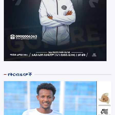
የቅርብ ዜናዎች