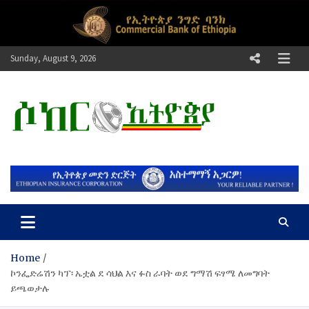
Skip
to
content
Sunday, August 9, 2026
ሶከር ኢትዮጵያ
የኢትዮጵያ እግርኳስ ድምፅ !
Home
ኮንፌድሬሽን ካፕ፡ ኤቷል ደ ሳህል እና ፉስ ራባት ወደ ግማሽ ፍፃሜ ለመግባት
ይጫወታሉ