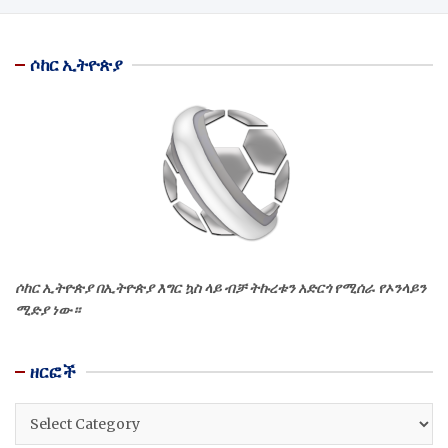
ሶከር ኢትዮጵያ
ሶከር ኢትዮጵያ በኢትዮጵያ እግር ኳስ ላይ ብቻ ትኩረቱን አድርጎ የሚሰራ የኦንላይን
ሚድያ ነው።
ዘርፎች
ዘርፎች