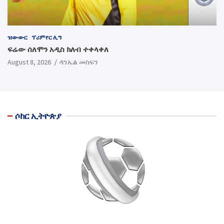
ዝውውር
ፕሪምየር ሊግ
ፍሬው ሰለሞን አዲስ ክለብ ተቀላቀለ
August 8, 2026
ዳንኤል መስፍን
ሶከር ኢትዮጵያ