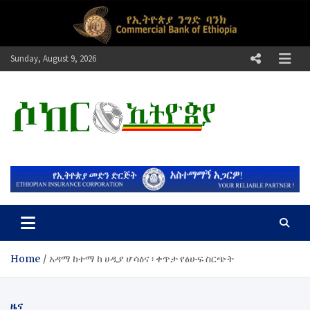
Skip
to
content
Sunday, August 9, 2026
ሶከር ኢትዮጵያ
የኢትዮጵያ እግርኳስ ድምፅ !
Home
አዳማ ከተማ ከ ሀዲያ ሆሳዕና ፡ ቀጥታ የፅሁፍ ስርጭት
ዜና