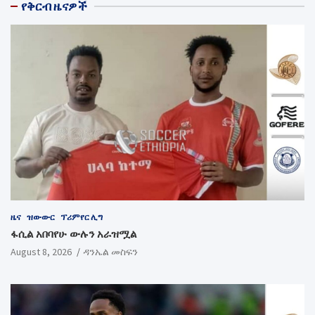
የቅርብ ዜናዎች
ዜና
ዝውውር
ፕሪምየር ሊግ
ፋሲል አበባየሁ ውሉን አራዝሟል
August 8, 2026
ዳንኤል መስፍን