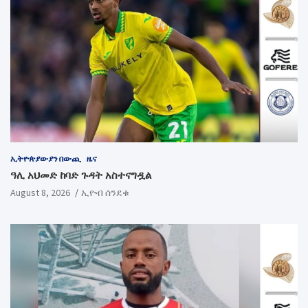
ኢትዮጵያውያን በውጪ
ዜና
ዓሊ አህመድ ከባድ ጉዳት አስተናግዷል
August 8, 2026
ኢዮብ ሰንደቁ