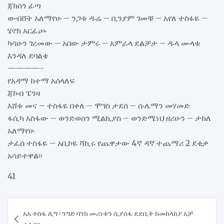
ጃክሰን ፊጣ
ውብሸት አለማየሁ – ንጋቱ ዱሬ – ቢንያም ገመቹ – አየለ ተስፋዬ –
ሄኖክ አርፊጮ
ካሳሁን ገረመው – አበው ታምሩ – አምራላ ደልቻታ – ዱላ ሙላቱ
እንዳለ ደባልቄ
————-
የአዳማ ከተማ አሰላለፍ
ጃኮብ ፔንዛ
እሸቱ መና – ተስፋዬ በቀለ – ሞገስ ታደሰ – ሱሌማን መሃመድ
ፋሲካ አስፋው – ወንድወሰን ሚልኪያስ – ወንድሜነህ ዘሪሁን – ታከለ
አለማየሁ
ታፈሰ ተስፋዬ – አቢኮዬ ሻኪሩ የጨዋታው 4ኛ ዳኛ ተጨማሪ 2 ደቂቃ
አሳይተዋል፡፡
41
Post
አአ ተስፋ ሊግ ፡ ንግድ ባንክ መሪነቱን ሲያሰፋ ደደቢት ከመከላከያ አቻ
navigation