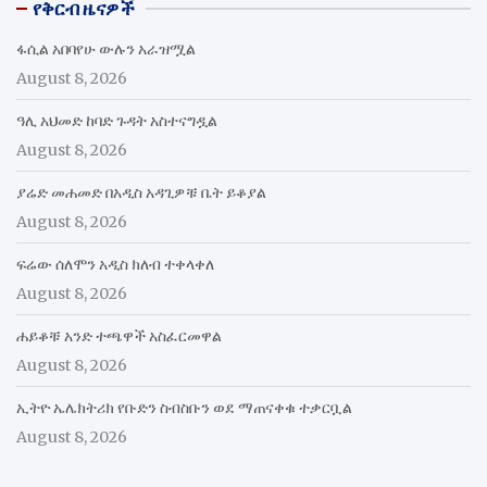
የቅርብ ዜናዎች
ፋሲል አበባየሁ ውሉን አራዝሟል
August 8, 2026
ዓሊ አህመድ ከባድ ጉዳት አስተናግዷል
August 8, 2026
ያሬድ መሐመድ በአዲስ አዳጊዎቹ ቤት ይቆያል
August 8, 2026
ፍሬው ሰለሞን አዲስ ክለብ ተቀላቀለ
August 8, 2026
ሐይቆቹ አንድ ተጫዋች አስፈርመዋል
August 8, 2026
ኢትዮ ኤሌክትሪክ የቡድን ስብስቡን ወደ ማጠናቀቁ ተቃርቧል
August 8, 2026