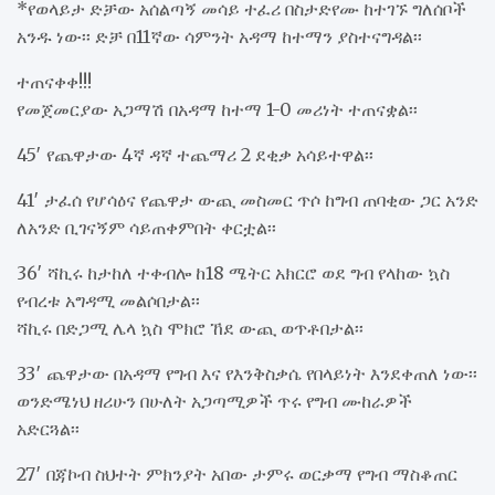
*የወላይታ ድቻው አሰልጣኝ መሳይ ተፈሪ በስታድየሙ ከተገኙ ግለሰቦች
አንዱ ነው፡፡ ድቻ በ11ኛው ሳምንት አዳማ ከተማን ያስተናግዳል፡፡
ተጠናቀቀ!!!
የመጀመርያው አጋማሽ በአዳማ ከተማ 1-0 መሪነት ተጠናቋል፡፡
45′ የጨዋታው 4ኛ ዳኛ ተጨማሪ 2 ደቂቃ አሳይተዋል፡፡
41′ ታፈሰ የሆሳዕና የጨዋታ ውጪ መስመር ጥሶ ከግብ ጠባቂው ጋር አንድ
ለአንድ ቢገናኝም ሳይጠቀምበት ቀርቷል፡፡
36′ ሻኪሩ ከታከለ ተቀብሎ ከ18 ሜትር አክርሮ ወደ ግብ የላከው ኳስ
የብረቱ አግዳሚ መልሶበታል፡፡
ሻኪሩ በድጋሚ ሌላ ኳስ ሞክሮ ኸደ ውጪ ወጥቶበታል፡፡
33′ ጨዋታው በአዳማ የግብ እና የእንቅስቃሴ የበላይነት እንደቀጠለ ነው፡፡
ወንድሜነህ ዘሪሁን በሁለት አጋጣሚዎች ጥሩ የግብ ሙከራዎች
አድርጓል፡፡
27′ በጃኮብ ስህተት ምክንያት አበው ታምሩ ወርቃማ የግብ ማስቆጠር