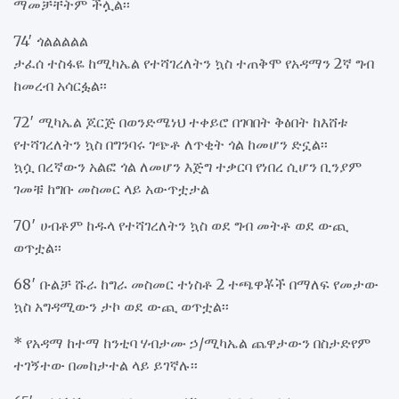
ማመቻቸትም ችሏል፡፡
74′ ጎልልልልል
ታፈሰ ተስፋዬ ከሚካኤል የተሻገረለትን ኳስ ተጠቅሞ የአዳማን 2ኛ ግብ
ከመረብ አሳርፏል፡፡
72′ ሚካኤል ጆርጅ በወንድሜነህ ተቀይሮ በገባበት ቅፅበት ከእሸቱ
የተሻገረለትን ኳስ በግንባሩ ገጭቶ ለጥቂት ጎል ከመሆን ድኗል፡፡
ኳሷ በረኛውን አልፎ ጎል ለመሆን እጅግ ተቃርባ የነበረ ሲሆን ቢንያም
ገመቹ ከግቡ መስመር ላይ አውጥቷታል
70′ ሀብቶም ከዱላ የተሻገረለትን ኳስ ወደ ግብ መትቶ ወደ ውጪ
ወጥቷል፡፡
68′ ቡልቻ ሹራ ከግራ መስመር ተነስቶ 2 ተጫዋቾች በማለፍ የመታው
ኳስ አግዳሚውን ታኮ ወደ ውጪ ወጥቷል፡፡
* የአዳማ ከተማ ከንቲባ ሃብታሙ ኃ/ሚካኤል ጨዋታውን በስታድየም
ተገኝተው በመከታተል ላይ ይገኛሉ፡፡