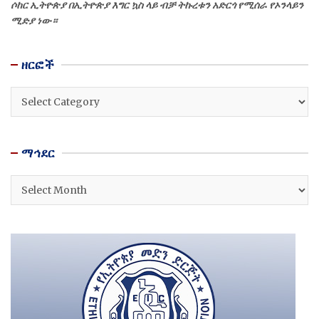
ሶከር ኢትዮጵያ በኢትዮጵያ እግር ኳስ ላይ ብቻ ትኩረቱን አድርጎ የሚሰራ የኦንላይን
ሚድያ ነው።
ዘርፎች
ዘርፎች
ማኅደር
ማኅደር