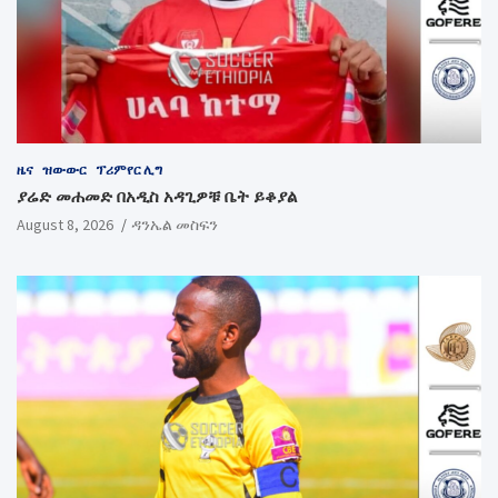
ዜና
ዝውውር
ፕሪምየር ሊግ
ያሬድ መሐመድ በአዲስ አዳጊዎቹ ቤት ይቆያል
August 8, 2026
ዳንኤል መስፍን