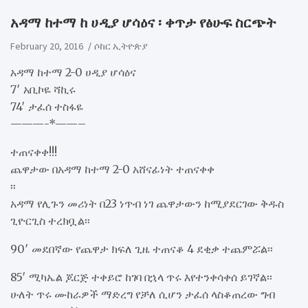
አዳማ ከተማ ከ ሀዲያ ሆሳዕና ፡ ቀጥታ የፅሁፍ ስርጭት
February 20, 2016
ሶከር ኢትዮጵያ
አዳማ ከተማ 2-0 ሀዲያ ሆሳዕና
7′ አቢኮዬ ሻኪሩ
74′ ታፈሰ ተስፋዬ
———-*——–
ተጠናቀቀ!!!
ጨዋታው በአዳማ ከተማ 2-0 አሸናፊነት ተጠናቀቀ
፡፡
አዳማ የሊጉን መሪነት በ23 ነጥብ ነገ ጨዋታውን ከሚያደርገው ቅዱስ
ጊዮርጊስ ተረክቧል፡፡
90′ መደበኛው የጨዋታ ክፍለ ጊዜ ተጠናቆ 4 ደቂቃ ተጨምሯል፡፡
85′ ሚካኤል ጆርጅ ተቀይሮ ከገባ በኋላ ጥሩ እየተንቀሳቀሰ ይገኛል፡፡
ሁለት ጥሩ ሙከራዎች ማድረግ የቻለ ሲሆን ታፈሰ ላስቆጠረው ግብ