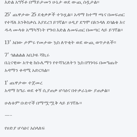
እድል አግኝቶ በማይታመን ሁኔታ ወደ ውጪ ሰዷታል፡፡
25′ ጨዋታው 25 ደቂቃዎች ተጉዟል፡፡ አዳማ ከተማ ጫና በመፍጠር
የተሻለ እንቅስቃሴ እያደረገ ይገኛል፡፡ ሀዲያ ደግሞ በእንዳለ ደባልቄ እና
ዱላ ሙላቱ አማካኝነት የግብ እድል ለመፍጠር በመጣር ላይ ይገኛል፡፡
13′ አበው ታምሩ የመታው ኳስ ለጥቂት ወደ ውጪ ወጥታለች፡፡
7′ ጎልልልል አቢኮዬ ሻኪሩ
ቤኒናዊው አጥቂ ከሱሌማን የተሻገረለትን ኳስ በግንባሩ በመግጨት
አዳማን ቀዳሚ አድርጓል፡፡
1′ ጨዋታው ተጀመረ
አዳማ ከግራ ወደ ቀኝ ሲያጠቃ ሆሳዕና በተቃራኒው ያጠቃል፡፡
ሁለቱም ቡድኖች በማሟሟቅ ላይ ይገኛሉ፡፡
—-
የሀድያ ሆሳዕና አሰላለፍ