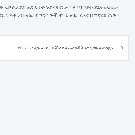
ንድ አቻ ሲለያይ ወደ ኢትዮጵያ ባደረገው ጉዞ ምክንያት ያልተሰለፈው
ድር ዓመቱ ያስቆጠራቸውን ጎሎች ቁጥር አስራ አንድ በማድረስ የግሉን
በፕሪምየር ሊጉ ጨዋታዎች ላይ ተመልካቾች እንዲገቡ ተወስኗል