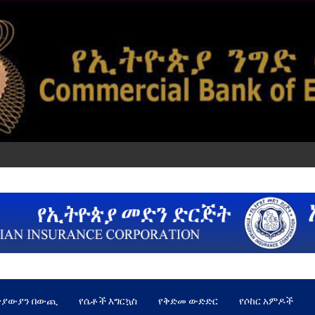
ጵያውያን በውጪ
የሴቶች እግርኳስ
የቅድመ ውድድር
የሶከር አምዶች