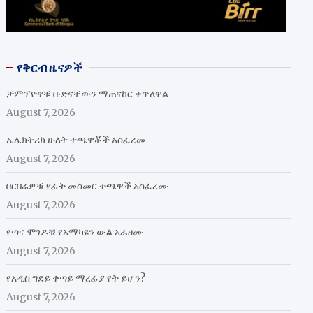
የቅርብ ዜናዎች
ቻምፕዮኖቹ ቡድናቸውን ማጠናከር ቀጥለዋል
August 7, 2026
ኤሌክትሪክ ሁለት ተጫዋቾች አስፈረመ
August 7, 2026
በርበሬዎቹ የፊት መስመር ተጫዋች አስፈረሙ
August 7, 2026
የጣና ሞገዶቹ የአማካዩን ውል አራዘሙ
August 7, 2026
የአዲስ ግደይ ቀጣይ ማረፊያ የት ይሆን?
August 7, 2026