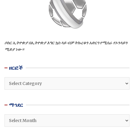
ሶከር ኢትዮጵያ በኢትዮጵያ እግር ኳስ ላይ ብቻ ትኩረቱን አድርጎ የሚሰራ የኦንላይን
ሚድያ ነው።
ዘርፎች
ዘርፎች
ማኅደር
ማኅደር