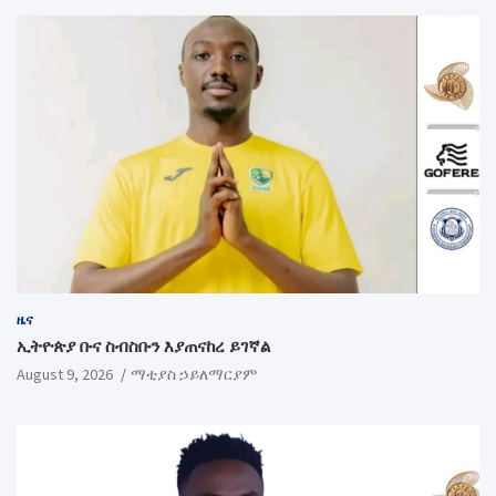
ዜና
ኢትዮጵያ ቡና ስብስቡን እያጠናከረ ይገኛል
August 9, 2026
ማቲያስ ኃይለማርያም