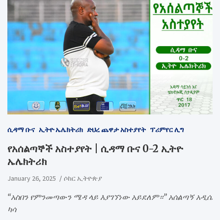
ሲዳማ ቡና
ኢትዮ ኤሌክትሪክ
ድህረ ጨዋታ አስተያየት
ፕሪምየር ሊግ
የአሰልጣኞች አስተያየት | ሲዳማ ቡና 0-2 ኢትዮ
ኤሌክትሪክ
January 26, 2025
ሶከር ኢትዮጵያ
“አስበን የምንመጣውን ሜዳ ላይ እያገኘነው አይደለም።” አሰልጣኝ አዲሴ
ካሳ