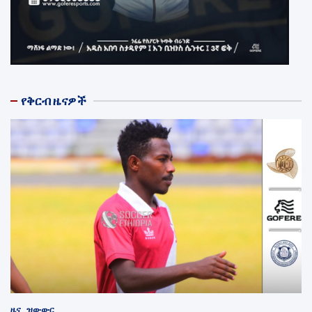
የቅርብ ዜናዎች
ዜና
ዝውውር