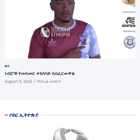
ዜና
ነብሮቹ የመስመር ተከላካይ እሰፈርመዋል
August 9, 2026
ዳንኤል መስፍን
ሶከር ኢትዮጵያ