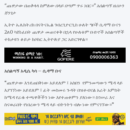
“ጨዋታው በጠቅላላ ከምለው በላይ በጣም ጥሩ ነበር።” አሰልጣኝ ዘሪሁን
ሸንገታ
ኢትዮ ኤሌክትሪክ በናትናኤል ገብረጊዮርጊስ ሁለት ግቦች ሲዳማ ቡናን
2ለ0 ካሸነፈበት ጨዋታ መጠናቀቅ በኋላ የሁለቱም ቡድኖች አሰልጣኞች
ተከታዩን ቆይታ ከሶከር ኢትዮጵያ ጋር አድርገዋል።
አሰልጣኝ አዲሴ ካሳ – ሲዳማ ቡና
“ጨዋታው እንደጠበቅነው አይደለም ፤ አስበን የምንመጣውን ሜዳ ላይ
እያገኘነው አይደለም ፤ ፊት መስመሩ ጉዳት በዝቶብናል አራት አምስት
ከሜዳ የራቁ ተጫዋቾችን ነው እየተጠቀምን ያለነው። ስንሠራ እና
ስናወራበት የነበረውን ሜዳ ላይ ብትንትን ብሎ ነው የምናገኘው።”