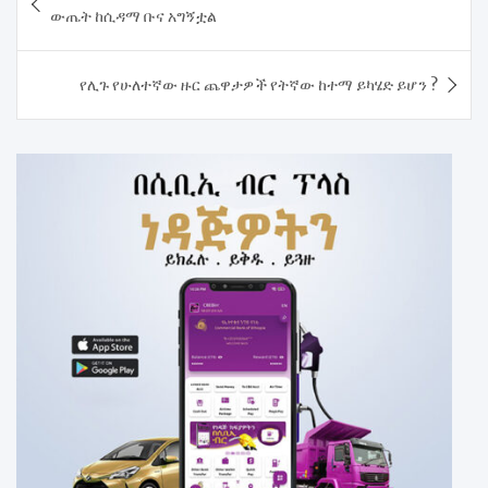
navigation
ውጤት ከሲዳማ ቡና አግኝቷል
የሊጉ የሁለተኛው ዙር ጨዋታዎች የትኛው ከተማ ይካሄድ ይሆን ?