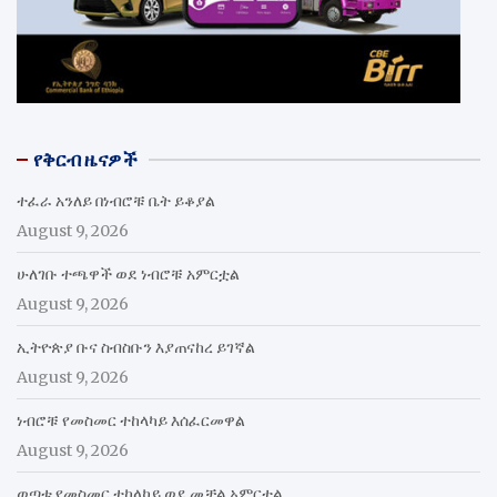
የቅርብ ዜናዎች
ተፈራ አንለይ በነብሮቹ ቤት ይቆያል
August 9, 2026
ሁለገቡ ተጫዋች ወደ ነብሮቹ አምርቷል
August 9, 2026
ኢትዮጵያ ቡና ስብስቡን እያጠናከረ ይገኛል
August 9, 2026
ነብሮቹ የመስመር ተከላካይ እሰፈርመዋል
August 9, 2026
ወጣቱ የመስመር ተከላካይ ወደ መቻል አምርቷል