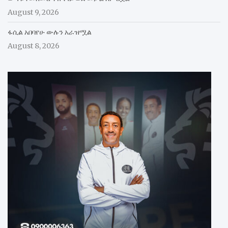
August 9, 2026
ፋሲል አበባየሁ ውሉን አራዝሟል
August 8, 2026