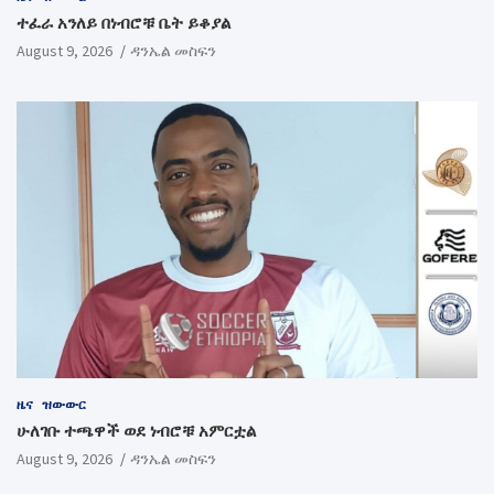
ተፈራ አንለይ በነብሮቹ ቤት ይቆያል
August 9, 2026
ዳንኤል መስፍን
ዜና
ዝውውር
ሁለገቡ ተጫዋች ወደ ነብሮቹ አምርቷል
August 9, 2026
ዳንኤል መስፍን