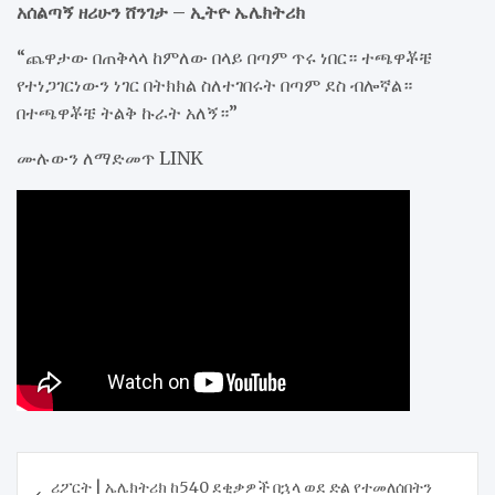
አሰልጣኝ ዘሪሁን ሸንገታ – ኢትዮ ኤሌክትሪክ
“ጨዋታው በጠቅላላ ከምለው በላይ በጣም ጥሩ ነበር። ተጫዋቾቼ
የተነጋገርነውን ነገር በትክክል ስለተገበሩት በጣም ደስ ብሎኛል።
በተጫዋቾቼ ትልቅ ኩራት አለኝ።”
ሙሉውን ለማድመጥ LINK
Post
ሪፖርት | ኤሌክትሪክ ከ540 ደቂቃዎች በኋላ ወደ ድል የተመለሰበትን