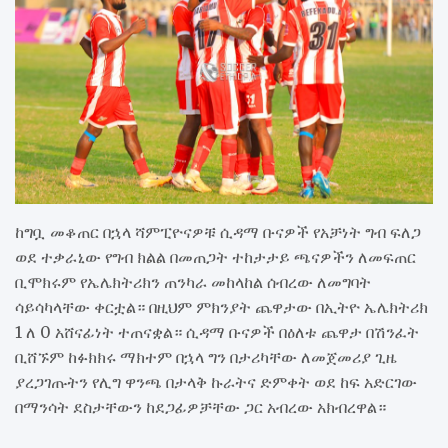
ከግቧ መቆጠር በኋላ ሻምፒዮናዎቹ ሲዳማ ቡናዎች የአቻነት ግብ ፍለጋ
ወደ ተቃራኒው የግብ ክልል በመጠጋት ተከታታይ ጫናዎችን ለመፍጠር
ቢሞክሩም የኤሌክትሪክን ጠንካራ መከላከል ሰብረው ለመግባት
ሳይሳካላቸው ቀርቷል። በዚህም ምክንያት ጨዋታው በኢትዮ ኤሌክትሪክ
1 ለ 0 አሸናፊነት ተጠናቋል። ሲዳማ ቡናዎች በዕለቱ ጨዋታ በሽንፈት
ቢሸኙም ከፉክክሩ ማክተም በኋላ ግን በታሪካቸው ለመጀመሪያ ጊዜ
ያረጋገጡትን የሊግ ዋንጫ በታላቅ ኩራትና ድምቀት ወደ ከፍ አድርገው
በማንሳት ደስታቸውን ከደጋፊዎቻቸው ጋር አብረው አክብረዋል።