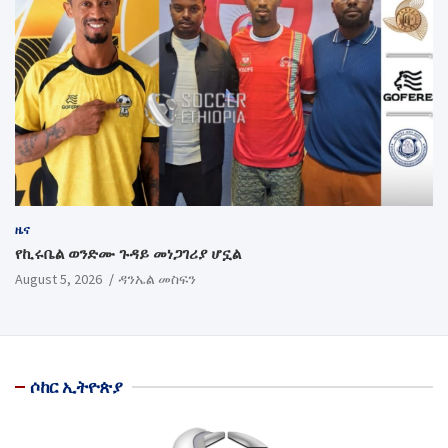
ዜና
የኪሩቤል ወንድሙ ጉዳይ መነጋገሪያ ሆኗል
August 5, 2026
ዳንኤል መስፍን
ሶከር ኢትዮጵያ