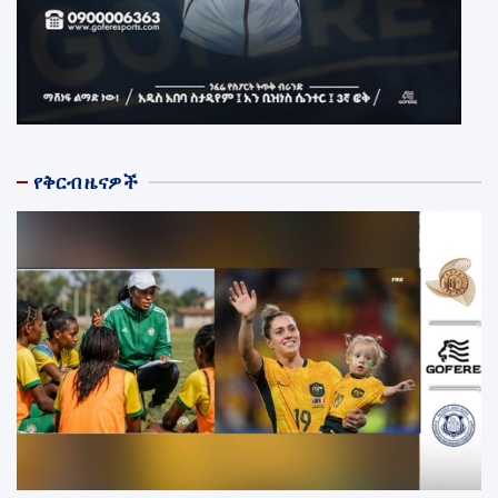
የቅርብ ዜናዎች