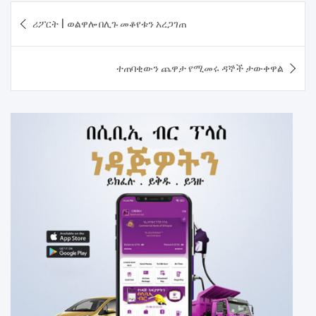
Post
ሪፖርት | ወልዋሎ በሊጉ መቆየቱን አረጋገጠ
navigation
ተጠባቂውን ጨዋታ የሚመሩ ዳኞች ታውቀዋል