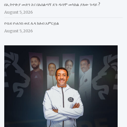
በኢትዮጵያ መድን እና በአሰልጣኝ ደጉ ዱባሞ መካከል ያለው ጉዳይ ?
August 5, 2026
ዮሴፍ ዮሐንስ ወደ ሌላ ክለብ አምርቷል
August 5, 2026