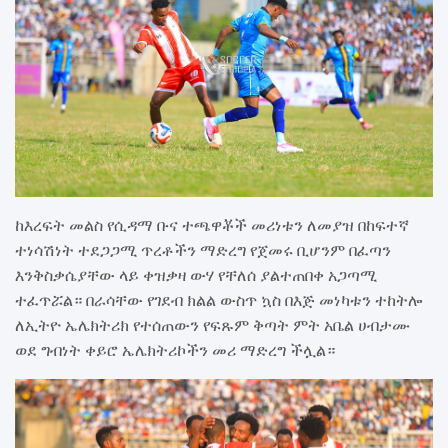
ከእረፍት መልስ የሲዳማ ቡና ተጫዋቾች መሪነቱን ለመያዝ በከፍተኛ
ተነሳሽነት ተደጋጋሚ ጥረቶችን ማድረግ የጀመሩ ቢሆንም በፈጣን
እንቅስቃሴያቸው ላይ ቀዝቃዛ ውሃ የቸለሰ ያልተጠበቀ አጋጣሚ
ተፈጥሯል። በራሳቸው የገደብ ክልል ውስጥ ኳስ በእጅ መነካቱን ተከትሎ
ለኢትዮ ኤሌክትሪክ የተሰጠውን የፍጹም ቅጣት ምት አቤል ሀብታሙ
ወደ ግብነት ቀይሮ ኤሌክትሪኮችን መሪ ማድረግ ችሏል።