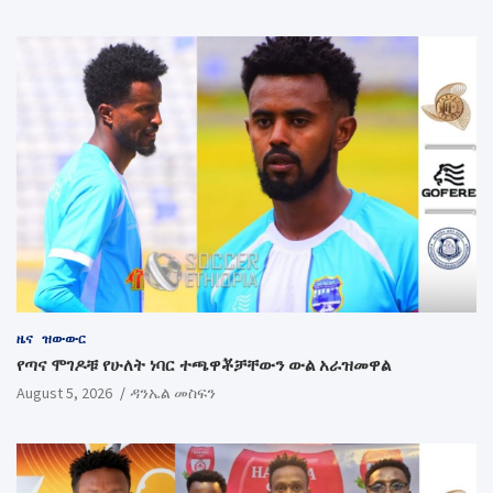
ዜና
ዝውውር
የጣና ሞገዶቹ የሁለት ነባር ተጫዋቾቻቸውን ውል አራዝመዋል
August 5, 2026
ዳንኤል መስፍን