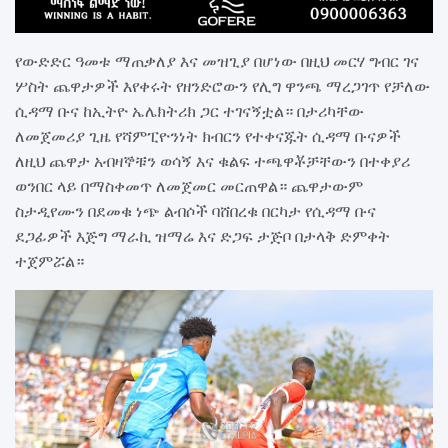
የውድድር ዓመቱ ማጠቃለያ እና መዝጊያ በሆነው በዚህ መርሃ ግብር ገና
ሦስት ጨዋታዎች እየቀሩት የዘንድሮውን የሊግ ዋንጫ ማረጋገጥ የቻለው
ሲዳማ ቡና ከኢትዮ ኤሌክትሪክ ጋር ተገናኝቷል። በታሪካቸው
ለመጀመሪያ ጊዜ የሻምፒዮንነት ክብርን የተቀናጁት ሲዳማ ቡናዎች
ለዚህ ጨዋታ አብዛኞቹን ወሳኝ እና ቁልፍ ተጫዋቾቻቸውን በተቀያሪ
ወንበር ላይ በማስቀመጥ ለመጀመር መርጠዋል። ጨዋታውም
ስታዲየሙን በደመቁ ነጭ ልብሶች ባሸበረቁ በርካታ የሲዳማ ቡና
ደጋፊዎች እጅግ ማራኪ ዝማሬ እና ድጋፍ ታጅቦ በታላቅ ድምቀት
ተጀምሯል።