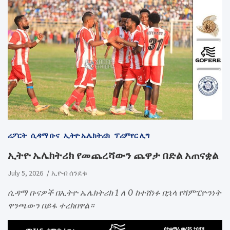
ሪፖርት
ሲዳማ ቡና
ኢትዮ ኤሌክትሪክ
ፕሪምየር ሊግ
ኢትዮ ኤሌክትሪክ የመጨረሻውን ጨዋታ በድል አጠናቋል
July 5, 2026
ኢዮብ ሰንደቁ
ሲዳማ ቡናዎች በኢትዮ ኤሌክትሪክ 1 ለ 0 ከተሸነፉ በኋላ የሻምፒዮንነት
ዋንጫውን በይፋ ተረክበዋል።