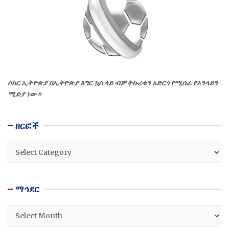
ሶከር ኢትዮጵያ በኢትዮጵያ እግር ኳስ ላይ ብቻ ትኩረቱን አድርጎ የሚሰራ የኦንላይን
ሚድያ ነው።
ዘርፎች
ዘርፎች
ማኅደር
ማኅደር