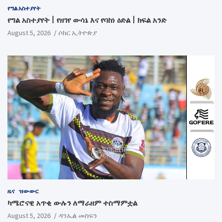
የግል አስተያየት
የግል አስተያየት | የዘገየ ውሳኔ እና የባከነ ዕድል | ክፍል አንድ
August 5, 2026
ሶከር ኢትዮጵያ
ዜና
ዝውውር
ካሜሮናዊ አጥቂ ውሉን ለማራዘም ተስማምቷል
August 5, 2026
ዳንኤል መስፍን