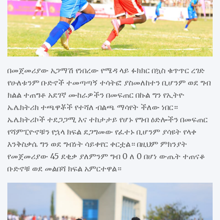
በመጀመሪያው አጋማሽ የነበረው የሜዳ ላይ ፉክክር በኳስ ቁጥጥር ረገድ
የሁለቱንም ቡድኖች ተመጣጣኝ ተሳትፎ ያስመለከተን ቢሆንም ወደ ግብ
ክልል ተጠግቶ አደገኛ ሙከራዎችን በመፍጠር በኩል ግን የኢትዮ
ኤሌክትሪክ ተጫዋቾች የተሻለ ብልጫ ማሳየት ችለው ነበር።
ኤሌክትሪኮች ተደጋጋሚ እና ተከታታይ የሆኑ የግብ ዕድሎችን በመፍጠር
የሻምፒዮኖቹን የኋላ ክፍል ደጋግመው የፈተኑ ቢሆንም ያሳዩት የላቀ
እንቅስቃሴ ግን ወደ ግብነት ሳይቀየር ቀርቷል። በዚህም ምክንያት
የመጀመሪያው 45 ደቂቃ ያለምንም ግብ 0 ለ 0 በሆነ ውጤት ተጠናቆ
ቡድኖቹ ወደ መልበሻ ክፍል አምርተዋል።