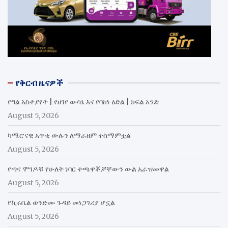
የቅርብ ዜናዎች
የግል አስተያየት | የዘገየ ውሳኔ እና የባከነ ዕድል | ክፍል አንድ
August 5, 2026
ካሜሮናዊ አጥቂ ውሉን ለማራዘም ተስማምቷል
August 5, 2026
የጣና ሞገዶቹ የሁለት ነባር ተጫዋቾቻቸውን ውል አራዝመዋል
August 5, 2026
የኪሩቤል ወንድሙ ጉዳይ መነጋገሪያ ሆኗል
August 5, 2026