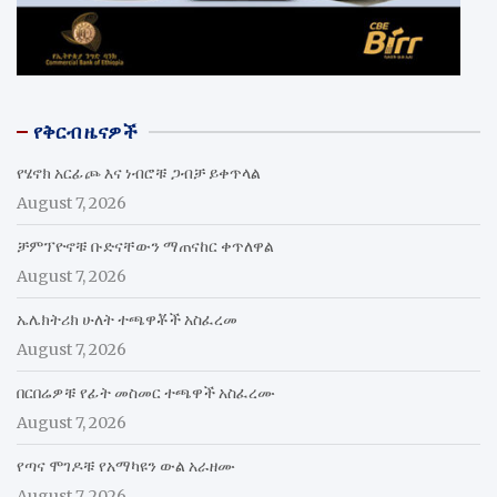
የቅርብ ዜናዎች
የሄኖክ አርፊጮ እና ነብሮቹ ጋብቻ ይቀጥላል
August 7, 2026
ቻምፕዮኖቹ ቡድናቸውን ማጠናከር ቀጥለዋል
August 7, 2026
ኤሌክትሪክ ሁለት ተጫዋቾች አስፈረመ
August 7, 2026
በርበሬዎቹ የፊት መስመር ተጫዋች አስፈረሙ
August 7, 2026
የጣና ሞገዶቹ የአማካዩን ውል አራዘሙ
August 7, 2026