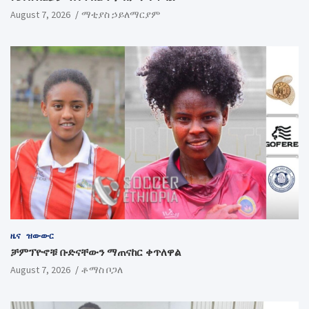
August 7, 2026
ማቲያስ ኃይለማርያም
ዜና
ዝውውር
ቻምፕዮኖቹ ቡድናቸውን ማጠናከር ቀጥለዋል
August 7, 2026
ቶማስ ቦጋለ