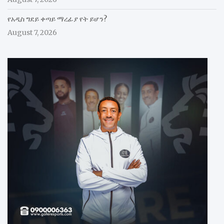
የአዲስ ግደይ ቀጣይ ማረፊያ የት ይሆን?
August 7, 2026