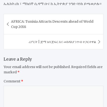
ኤሌክትሪክ ፣ ማክሰኞ ሲዳማ ቡና ከ ኢትዮጵያ ንግድ ባንክ ይጫወታሉ፡፡
Post
AFRICA: Tunisia Attracts Descents ahead of World
navigation
Cup 2018
​ሪፖርት | ጅማ አባ ጅፋር እና መከላከያ ነጥብ ተጋርተዋል
Leave a Reply
Your email address will not be published.
Required fields are
marked
*
Comment
*