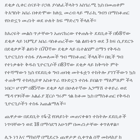
ደቂቃ ሲቀር ሰናይት ቦጋለ ያሳለፈችላትን አስገራሚ ኳስ በመጠቀም
ትእግስት አበራ በቀድሞው ክለቧ መረብ ላይ ማራኪ ግብን በማስቆጠር
የቡድኗን መሪነት ወደ ሁለት ከፍ ማድረግ ችላለች፡፡
ከእረፍት መልስ ጥታቸውን አጠናክረው የቀጠሉት ደደቢቶች በ68ኛው
ደቂቃ ላይ ነህሚያ አበራ ባስቆጠረችው ጎል ልዩነቱን ወደ 3 ከፍ ሲያደርጉ
በደቂቃዎች ልዩነት በ70ኛው ደቂቃ ላይ ቤተልሄም ሰማን የቅዱስ
ጊዮርጊስን ተስፋ ያለመለመች ግብ ማስቆጠር ችላለች፡፡ በዚች ግብ
የተነቃቁት ቅዱስ ጊዮርጊሶች በ83ኛው ደቂቃ ላይ ከቅጣት ምት
የተሻማውን ኳስ የደደቢቱ ግብ ጠባቂ መትፋቷን ተከትሎ ያገኘችውን ኳስ
ተጠቅማ ተከላኳይዋ አስቆጥራ የቡድኗን ተስፋ ይበልጥ ማለምለም ችላ
ነበር፡፡ ሆኖም በ85ኛው ደቂቃ ላይ በሁለተኛው አጋማሽ ተቀይራ ወደ
ሜዳ የገባችው አልፊያ ጃርሶ ግሩም ጎል ከቆመ ኳስ በማስቆጠር የቅዱስ
ጊዮርጊሶችን ተስፋ አጨልማለች፡፡
ጨዋታው በደደቢት የ4-2 የበላይነት መጠናቀቁን ተከትሎ ደደቢቶች
ነጥባቸውን ወደ 18 በማሳደግ አሁንም በመሪነታቸው ቀጥለዋል፡፡
ሊጉ ነገ እና ማክሰኞ በሚደረጉ ጨዋታዎ ሲቀጥል ሰኞ መከላከያ ከ