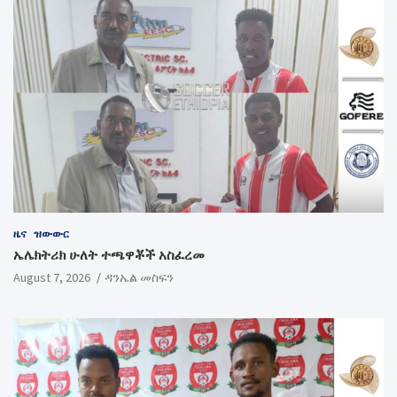
ዜና
ዝውውር
ኤሌክትሪክ ሁለት ተጫዋቾች አስፈረመ
August 7, 2026
ዳንኤል መስፍን