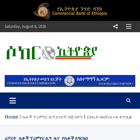
Skip
to
content
Saturday, August 8, 2026
ሶከር ኢትዮጵያ
የኢትዮጵያ እግርኳስ ድምፅ !
Home
ሴቶች ፕሪምየር ሊግ አንደኛ ዲቪዝዮን | ደደቢት በአሸናፊነቱ ቀጥሏል
ሪፖርት
ሴቶች ፕሪምየር ሊግ
ዜና
የሴቶች እግርኳስ