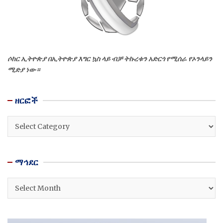
ሶከር ኢትዮጵያ በኢትዮጵያ እግር ኳስ ላይ ብቻ ትኩረቱን አድርጎ የሚሰራ የኦንላይን
ሚድያ ነው።
ዘርፎች
ዘርፎች
ማኅደር
ማኅደር