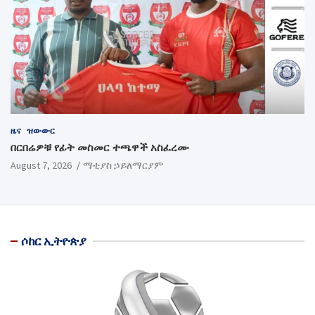
ዜና
ዝውውር
በርበሬዎቹ የፊት መስመር ተጫዋች አስፈረሙ
August 7, 2026
ማቲያስ ኃይለማርያም
ሶከር ኢትዮጵያ