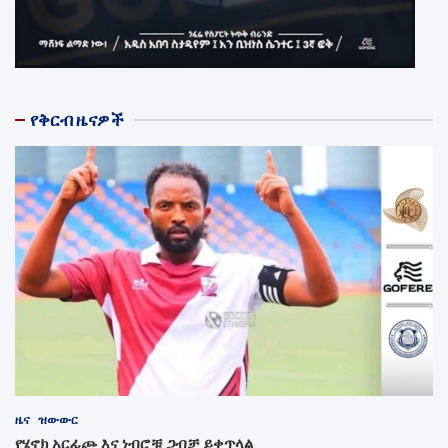
የቅርብ ዜናዎች
ዜና
ዝውውር
የሄኖክ አርፊጮ እና ነብሮቹ ጋብቻ ይቀጥላል