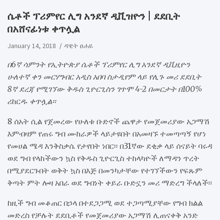
ሴቶች ፕሪምየር ሊግ አንደኛ ዲቪዝዮን | ደደቢት
በአሸናፊነቱ ቀጥሏል
January 14, 2018
ዳዊት ፀሐዬ
በ6ኛ ሳምንት የኢትዮጵያ ሴቶች ፕሪምየር ሊግ አንደኛ ዲቪዚዮን
ሁለተኛ ቀን መርሃግብር አዲስ አበባ ስታዲየም ላይ የሊጉ መሪ ደደቢት
8ኛ ደረጃ የሚገኘው ቅዱስ ጊዮርጊስን ገጥሞ 4-2 በመርታት በ100%
ሪከርዱ
ቀጥሏል፡፡
8 ሰአት ሲል የጀመረው የሁለቱ ቡድኖች ጨዋታ የመጀመሪያው አጋማሽ
እምብዛም የጠሩ ግብ ሙከራዎች ላይታዩበት በአመዛኙ ተመጣጣኝ የሆነ
የመሀል ሜዳ እንቅስቃሴ የታየበት ነበር፡፡ በ31ኛው ደቂቃ ላይ ሰናይት ባሩዳ
ወደ ግብ የላከችውን ኳስ የቅዱስ ጊዮርጊስ ተከላካዮች ለማዳን ጥረት
በሚያደርጉበት ወቅት ኳስ በእጅ በመንካታቸው የተገኘችውን የፍጹም
ቅጣት ምት ሎዛ አበራ ወደ ግብነት ቀይራ ቡድኗን መሪ ማድረግ ችላለች፡፡
ከዚች ግብ መቆጠር በኃላ በተደጋጋሚ ወደ ተጋጣሚያቸው የግብ ክልል
መድረስ የቻሉት ደደቢቶች የመጀመሪያው አጋማሽ ሊጠናቀቅ አንድ