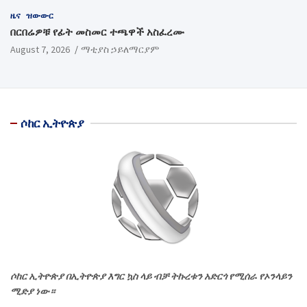
ዜና
ዝውውር
በርበሬዎቹ የፊት መስመር ተጫዋች አስፈረሙ
August 7, 2026
ማቲያስ ኃይለማርያም
ሶከር ኢትዮጵያ
ሶከር ኢትዮጵያ በኢትዮጵያ እግር ኳስ ላይ ብቻ ትኩረቱን አድርጎ የሚሰራ የኦንላይን
ሚድያ ነው።