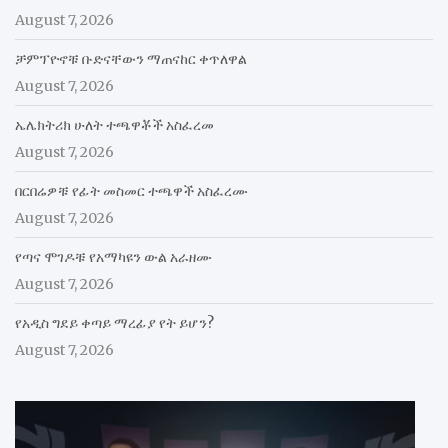
August 7, 2026
ቻምፕዮኖቹ ቡድናቸውን ማጠናከር ቀጥለዋል
August 7, 2026
ኤሌክትሪክ ሁለት ተጫዋቾች አስፈረመ
August 7, 2026
በርበሬዎቹ የፊት መስመር ተጫዋች አስፈረሙ
August 7, 2026
የጣና ሞገዶቹ የአማካዩን ውል አራዘሙ
August 7, 2026
የአዲስ ግደይ ቀጣይ ማረፊያ የት ይሆን?
August 7, 2026