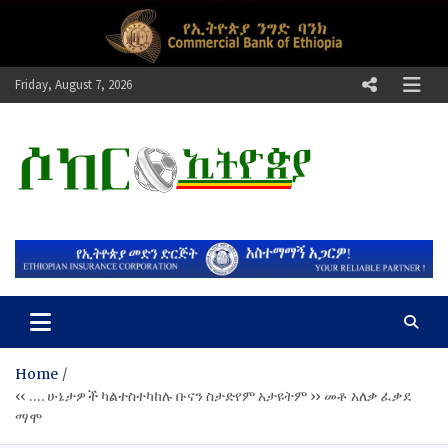
Skip
to
content
Friday, August 7, 2026
ሶከር ኢትዮጵያ
የኢትዮጵያ እግርኳስ ድምፅ !
Home
‹‹ …. ሁኔታዎች ካልተስተካከሉ ቡናን ስታድየም አታዩትም ›› መቶ አለቃ ፈቃደ
ማሞ