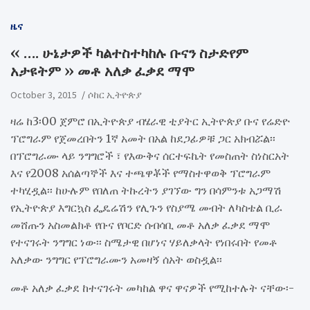
ዜና
‹‹ …. ሁኔታዎች ካልተስተካከሉ ቡናን ስታድየም
አታዩትም ›› መቶ አለቃ ፈቃደ ማሞ
October 3, 2015
ሶከር ኢትዮጵያ
ዛሬ ከ3፡00 ጀምሮ በኢትዮጵያ ብሄራዊ ቲያትር ኢትዮጵያ ቡና የሬድዮ
ፕሮግራም የጀመረበትን 1ኛ አመት በአል ከደጋፊዎቹ ጋር አክብሯል፡፡
በፕሮግራሙ ላይ ንግግሮች ፣ የእውቅና ሰርተፍኬት የመስጠት ስነስርአት
እና የ2008 አሰልጣኞች እና ተጫዋቾች የማስተዋወቅ ፕሮግራም
ተካሂዷል፡፡ ከሁሉም የበለጠ ትኩረትን ያገኘው ግን በሳምንቱ አጋማሽ
የኢትዮጵያ እግርኳስ ፌዴሬሽን የሊጉን የስያሜ መብት ለካስቴል ቢራ
መሸጡን አስመልክቶ የቡና የቦርድ ሰብሳቢ መቶ አለቃ ፈቃደ ማሞ
የተናገሩት ንግግር ነው፡፡ ስሜታዊ በሆነና ሃይለቃላት የነበሩበት የመቶ
አለቃው ንግግር የፕሮግራሙን አመዛኝ ሰአት ወስዷል፡፡
መቶ አለቃ ፈቃደ ከተናገሩት መካከል ዋና ዋናዎች የሚከተሉት ናቸው፡-