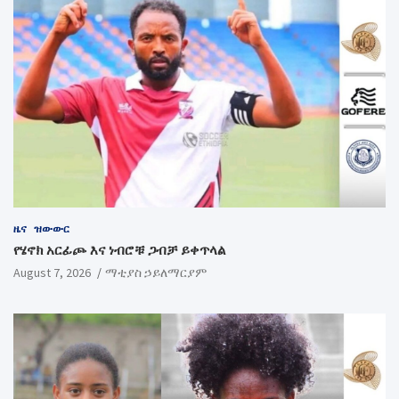
ዜና
ዝውውር
የሄኖክ አርፊጮ እና ነብሮቹ ጋብቻ ይቀጥላል
August 7, 2026
ማቲያስ ኃይለማርያም