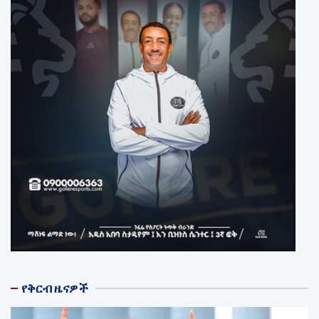
የቅርብ ዜናዎች