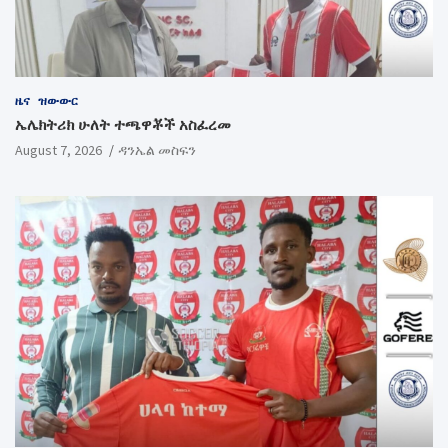
ዜና
ዝውውር
ኤሌክትሪክ ሁለት ተጫዋቾች አስፈረመ
August 7, 2026
ዳንኤል መስፍን