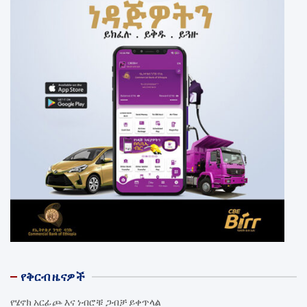
የቅርብ ዜናዎች
የሄኖክ አርፊጮ እና ነብሮቹ ጋብቻ ይቀጥላል