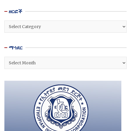
ዘርፎች
ዘርፎች
ማኅደር
ማኅደር