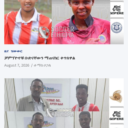
ዜና
ዝውውር
ቻምፕዮኖቹ ቡድናቸውን ማጠናከር ቀጥለዋል
August 7, 2026
ቶማስ ቦጋለ