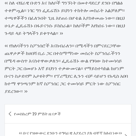
‹‹ ስለ ብሄራዊ ቡድን እና ክለቦች ግንኙነት በመተዳደርያ ደንቡ በግልፅ
ተቀምጧል፡፡ ነገር ግን ፌዴሬሽኑ ይህንን ተከትሎ መስራት አልቻለም፡፡
ተጫዋቾችን በፈለጉበት ጊዜ እየጠሩ በሆቴል እያስቀመጡ ነው፡፡ በዚህ
ሁኔታ ፌዴሬሽኑ በፋይናንሱ ይከስራል፡፡ ከለቦችም እየከሰሩ ነው፡፡ በዚህ
ጉዳይ ላይ ትግላችን ይቀጥላል፡፡ ››
‹‹ የክለባችንን ስፖንሰሮች እናከብራለን፡፡ በሜዳችን በምናደርጋቸው
ጨዋታዎች ከሀበሻ ቢራ ጋር በተስማማነው መሰረት ስፖንሰራችንን
በሜዳ ውስጥ እናስተዋውቃለን፡፡ ፌዴሬሽኑ ውል የገባው ከተመሳሳይ
ምርት ጋር በመሆኑ እኛ ይህንን ተቃውመናል፡፡ የማይስተካከል ከሆነም
ቡናን ስታድየም አታዩትም፡፡ የፕሪሚየር ሊጉን ብቻ ሳይሆን የአዲስ አበባ
ከተማ ዋንጫንም ከኛ ስፖንሰር ጋር ተመሳሳይ ምርት ነው ስፖንሰር
ያደረገው፡፡ ››
Post
የመስከረም 19 ምሽት ዜናዎች
navigation
‹‹ ቡና የዝውውር ደንቡን ተግባራዊ እያደረገ ያለ ብቸኛ ክለብ ነው››