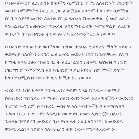
‹‹ በመጀመርያ ፌዴሬሽኑ ክለቦችን ሳያማክር በማን አለብኘነት የስርጭት
መብት ስምምነትን ከኢቢሲ ጋር ፈፅሟል፡፡ አሁንም ክለቦችን ሳያማክር
የሊጉን ስያሜ መብት ለአንድ የቢራ ፋብሪካ ሽጠውታል፡፡ ( መቶ አለቃ
ካስቴል ቢራን ጠቅሰው ማውራት እንደማይፈልጉ ተናግረዋል)፡፡ ለአርቡ
ውይይት ከፕሬዝዳንቱ ተደውሎ የተጠራነውም ረቡእ ነው፡፡ ››
‹‹ በአንድ ቀን ውስጥ ወስኛለው ብለው ተግባራዊ ይደረግ ማለት ሳይሆን
ቅድሚያ ክለቦችን አናግሮ ወደ ውሳኔ መድረስ ነበር የነበረባቸው፡፡ የሊግ
ኮሚቴ እንዲቋቋም ከወር በፊት ለፌዴሬሽን ደብዳቤ አስገብተን ነበር፡፡
ነገር ግን ምንም ምላሽ አልተሰጠንም፡፡ ይህ አይነት ስምምነት ደግሞ
ክለቦች በሚያስተዳድሩት ሊግ ኮሚቴ ስር ነው፡፡››
‹‹ በአዲስ አበባ ከተማ ዋንጫ አንሳተፍም ስንል የነበረው ቅድሚያ
የውድድር ፕሮግራሙን ማወቅ ስለነበረብን ነው፡፡ አሰልጣኛችን የውድድር
ፕሮግራሙን አምጡና ቡድኔ መሳተፍ አለመሳተፋችሁን እንወስናለን
ብሎን ነበር፡፡ ቡድናችን ለአዲሱ የውድድር ዘመን እያዘጋጀን ስለሆነ
በመሃል በሚደረግ ውድድር ጊዜ ማጥፋት አልፈለግንም፡፡ ከውድድሩ
ዋንጫ ፈልገን ሳይሆን ስለተጠራን ብቻ ነው የምንሳተፈው፡፡ ››