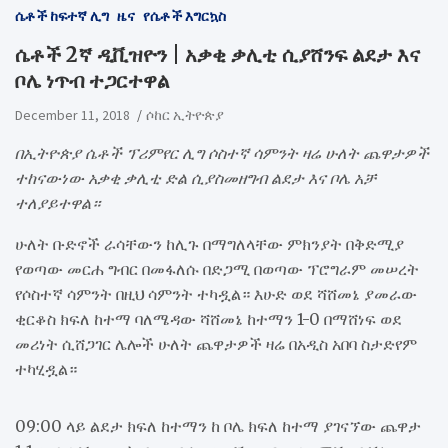
ሴቶች ከፍተኛ ሊግ
ዜና
የሴቶች እግርኳስ
ሴቶች 2ኛ ዲቪዝዮን | አቃቂ ቃሊቲ ሲያሸንፍ ልደታ እና
ቦሌ ነጥብ ተጋርተዋል
December 11, 2018
ሶከር ኢትዮጵያ
በኢትዮጵያ ሴቶች ፕሪምየር ሊግ ሶስተኛ ሳምንት ዛሬ ሁለት ጨዋታዎች
ተከናውነው አቃቂ ቃሊቲ ድል ሲያስመዘግብ ልደታ እና ቦሌ አቻ
ተለያይተዋል።
ሁለት ቡድኖች ራሳቸውን ከሊጉ በማግለላቸው ምክንያት በቅድሚያ
የወጣው መርሐ ግብር በመፋለሱ በድጋሚ በወጣው ፕሮግራም መሠረት
የሶስተኛ ሳምንት በዚህ ሳምንት ተካዷል። እሁድ ወደ ሻሸመኔ ያመራው
ቂርቆስ ክፍለ ከተማ ባለሜዳው ሻሸመኔ ከተማን 1-0 በማሸነፍ ወደ
መሪነት ሲሸጋገር ሌሎች ሁለት ጨዋታዎች ዛሬ በአዲስ አበባ ስታድየም
ተካሂዷል።
09:00 ላይ ልደታ ክፍለ ከተማን ከ ቦሌ ክፍለ ከተማ ያገናኘው ጨዋታ