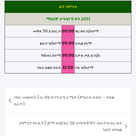
4ኛ ሳምንት
ማክሰኞ ታኅሳስ 9 ቀን 2011
መቐለ 70 እንደርታ
09:00
ቂርቆስ ክ/ከተማ
ልደታ ክ/ከተማ
09:00
ፋሲል ከነማ
ሻሸመኔ ከተማ
09:00
አቃቂ ቃሊቲ ክ/ከ
ንፋስ ስልክ ላፍቶ
11:00
ቦሌ ክ/ከተማ
Post
ሶከር መፅሀፍት | ኢንቨርቲንግ ዘ ፒራሚድ (ምዕራፍ ሁለት – ክፍል
navigation
አራት)
ቻምፒየንስ ሊግ | ጅማ አባጅፋር 18 ተጫዋቾችን በመያዝ ዛሬ ወደ
ካይሮ ይጓዛል