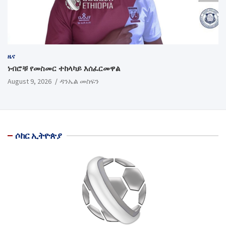
ዜና
ነብሮቹ የመስመር ተከላካይ እሰፈርመዋል
August 9, 2026
ዳንኤል መስፍን
ሶከር ኢትዮጵያ