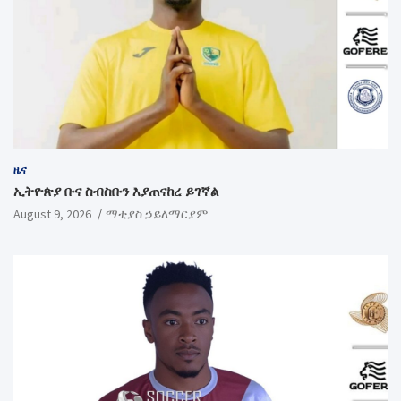
ዜና
ኢትዮጵያ ቡና ስብስቡን እያጠናከረ ይገኛል
August 9, 2026
ማቲያስ ኃይለማርያም