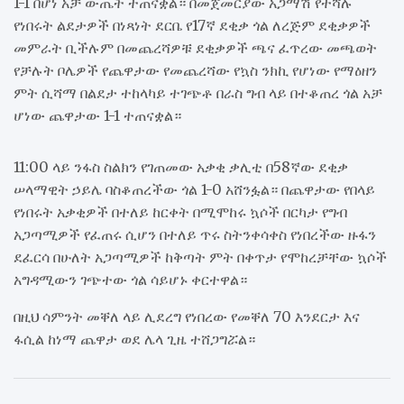
1-1 በሆነ አቻ ውጤት ተጠናቋል። በመጀመርያው አጋማሽ የተሻሉ
የነበሩት ልደታዎች በነጻነት ደርቤ የ17ኛ ደቂቃ ጎል ለረጅም ደቂቃዎች
መምራት ቢችሉም በመጨረሻዎቹ ደቂቃዎች ጫና ፈጥረው መጫወት
የቻሉት ቦሌዎች የጨዋታው የመጨረሻው የኳስ ንክኪ የሆነው የማዕዘን
ምት ሲሻማ በልደታ ተከላካይ ተገጭቶ በራስ ግብ ላይ በተቆጠረ ጎል አቻ
ሆነው ጨዋታው 1-1 ተጠናቋል።
11:00 ላይ ንፋስ ስልክን የገጠመው አቃቂ ቃሊቲ በ58ኛው ደቂቃ
ሠላማዊት ኃይሌ ባስቆጠረችው ጎል 1-0 አሸንፏል። በጨዋታው የበላይ
የነበሩት አቃቂዎች በተለይ ከርቀት በሚሞከሩ ኳሶች በርካታ የግብ
አጋጣሚዎች የፈጠሩ ሲሆን በተለይ ጥሩ ስትንቀሳቀስ የነበረችው ዙፋን
ደፈርሳ በሁለት አጋጣሚዎች ከቅጣት ምት በቀጥታ የሞከረቻቸው ኳሶች
አግዳሚውን ገጭተው ጎል ሳይሆኑ ቀርተዋል።
በዚህ ሳምንት መቐለ ላይ ሊደረግ የነበረው የመቐለ 70 እንደርታ እና
ፋሲል ከነማ ጨዋታ ወደ ሌላ ጊዜ ተሸጋግሯል።