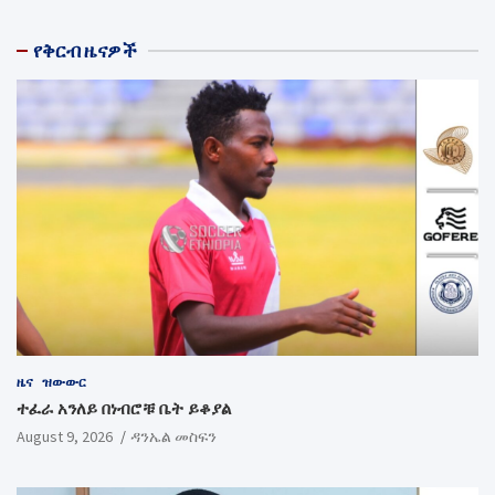
የቅርብ ዜናዎች
ዜና
ዝውውር
ተፈራ አንለይ በነብሮቹ ቤት ይቆያል
August 9, 2026
ዳንኤል መስፍን