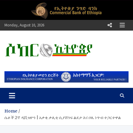
Skip
to
content
Monday, August 10, 2026
ሶከር ኢትዮጵያ
የኢትዮጵያ እግርኳስ ድምፅ !
Home
ሴቶች 2ኛ ዲቪዝዮን | አቃቂ ቃሊቲ ሲያሸንፍ ልደታ እና ቦሌ ነጥብ ተጋርተዋል