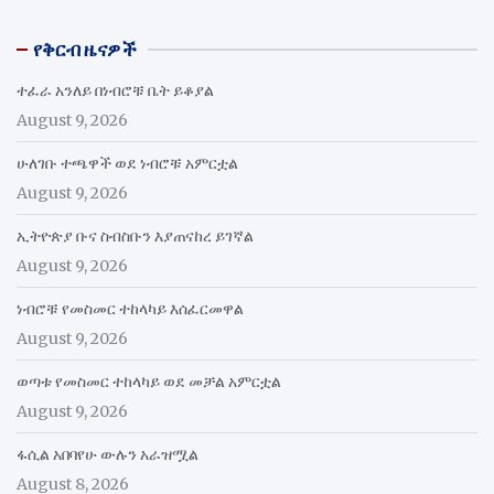
የቅርብ ዜናዎች
ተፈራ አንለይ በነብሮቹ ቤት ይቆያል
August 9, 2026
ሁለገቡ ተጫዋች ወደ ነብሮቹ አምርቷል
August 9, 2026
ኢትዮጵያ ቡና ስብስቡን እያጠናከረ ይገኛል
August 9, 2026
ነብሮቹ የመስመር ተከላካይ እሰፈርመዋል
August 9, 2026
ወጣቱ የመስመር ተከላካይ ወደ መቻል አምርቷል
August 9, 2026
ፋሲል አበባየሁ ውሉን አራዝሟል
August 8, 2026