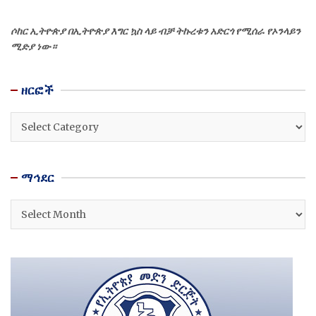
ሶከር ኢትዮጵያ በኢትዮጵያ እግር ኳስ ላይ ብቻ ትኩረቱን አድርጎ የሚሰራ የኦንላይን
ሚድያ ነው።
ዘርፎች
ዘርፎች
ማኅደር
ማኅደር