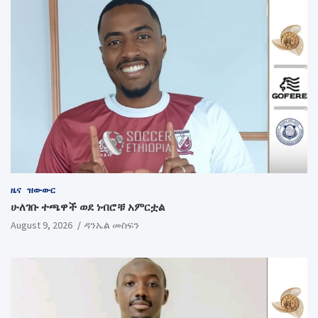
ዜና
ዝውውር
ሁለገቡ ተጫዋች ወደ ነብሮቹ አምርቷል
August 9, 2026
ዳንኤል መስፍን