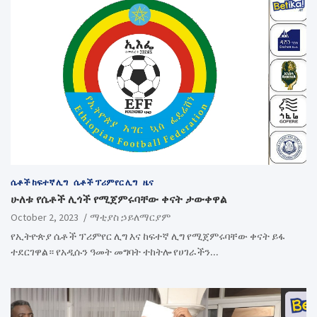
ሴቶች ከፍተኛ ሊግ
ሴቶች ፕሪምየር ሊግ
ዜና
ሁለቱ የሴቶች ሊጎች የሚጀምሩባቸው ቀናት ታውቀዋል
October 2, 2023
ማቲያስ ኃይለማርያም
የኢትዮጵያ ሴቶች ፕሪምየር ሊግ እና ከፍተኛ ሊግ የሚጀምሩባቸው ቀናት ይፋ
ተደርገዋል። የአዲሱን ዓመት መግባት ተከትሎ የሀገራችን…