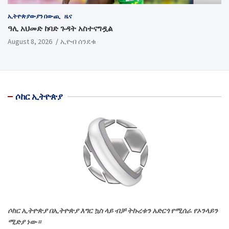
ኢትዮጵያውያን በውጪ
ዜና
ዓሊ አህመድ ከባድ ጉዳት አስተናግዷል
August 8, 2026
ኢዮብ ሰንደቁ
ሶከር ኢትዮጵያ
ሶከር ኢትዮጵያ በኢትዮጵያ እግር ኳስ ላይ ብቻ ትኩረቱን አድርጎ የሚሰራ የኦንላይን
ሚድያ ነው።