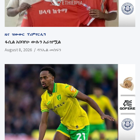
ዜና
ዝውውር
ፕሪምየር ሊግ
ፋሲል አበባየሁ ውሉን አራዝሟል
August 8, 2026
ዳንኤል መስፍን