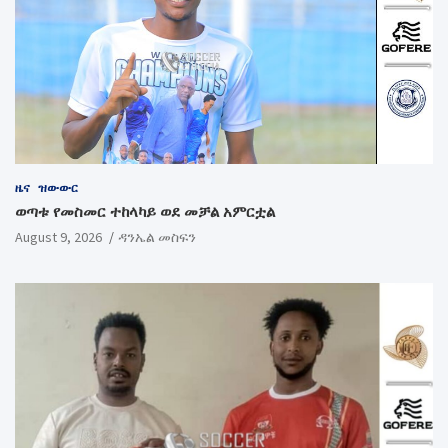
ዜና
ዝውውር
ወጣቱ የመስመር ተከላካይ ወደ መቻል አምርቷል
August 9, 2026
ዳንኤል መስፍን