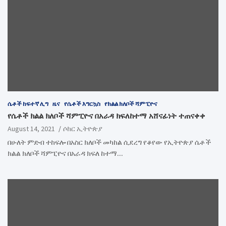
ሴቶች ከፍተኛ ሊግ
ዜና
የሴቶች እግርኳስ
የክልል ክለቦች ሻምፒዮና
የሴቶች ክልል ክለቦች ሻምፒዮና በአራዳ ክፍለከተማ አሸናፊነት ተጠናቀቀ
August 14, 2021
ሶከር ኢትዮጵያ
በሁለት ምድብ ተከፍሎ በአስር ክለቦች መካከል ሲደረግ የቆየው የኢትዮጵያ ሴቶች
ክልል ክለቦች ሻምፒዮና በአራዳ ክፍለ ከተማ…