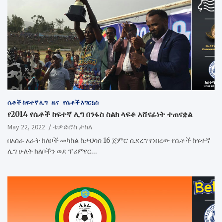
ሴቶች ከፍተኛ ሊግ
ዜና
የሴቶች እግርኳስ
የ2014 የሴቶች ከፍተኛ ሊግ በንፋስ ስልክ ላፍቶ አሸናፊነት ተጠናቋል
May 22, 2022
ቴዎድሮስ ታከለ
በአስራ አራት ክለቦች መካከል ከታህሳስ 16 ጀምሮ ሲደረግ የነበረው የሴቶች ከፍተኛ
ሊግ ሁለት ክለቦችን ወደ ፕሪምየር…