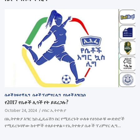
ሴቶች ከፍተኛ ሊግ
ሴቶች ፕሪምየር ሊግ
የሴቶች እግርኳስ
የ2017 የሴቶች ሊጎች የት ይደረጋሉ?
October 24, 2024
ሶከር ኢትዮጵያ
በኢትዮጵያ እግር ኳስ ፌዴሬሽን ስር የሚደረጉት ሁለቱ የዕንስቶቹ ውድድሮች
የሚደረጉባቸው ከተሞች ተለይተዋል። የኢትዮጵያ ሴቶች ፕሪምየር ሊግ…