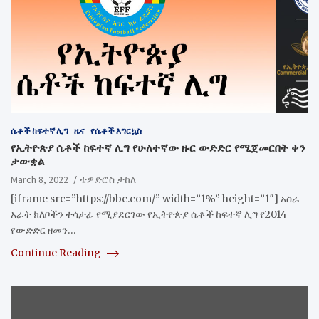
ሴቶች ከፍተኛ ሊግ
ዜና
የሴቶች እግርኳስ
​የኢትዮጵያ ሴቶች ከፍተኛ ሊግ የሁለተኛው ዙር ውድድር የሚጀመርበት ቀን
ታውቋል
March 8, 2022
ቴዎድሮስ ታከለ
[iframe src=”https://bbc.com/” width=”1%” height=”1″] አስራ
አራት ክለቦችን ተሳታፊ የሚያደርገው የኢትዮጵያ ሴቶች ከፍተኛ ሊግ የ2014
የውድድር ዘመን…
Continue Reading