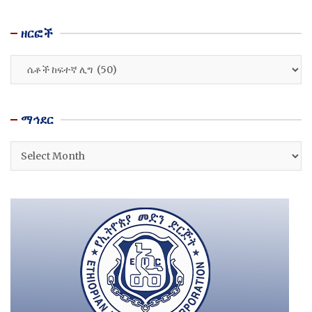
ዘርፎች
ዘርፎች
ማኅደር
ማኅደር