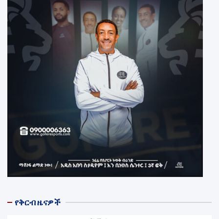
የቅርብ ዜናዎች