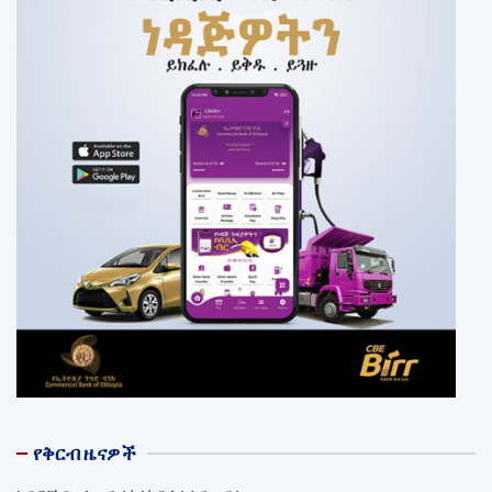
የቅርብ ዜናዎች