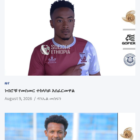
ዜና
ነብሮቹ የመስመር ተከላካይ እሰፈርመዋል
August 9, 2026
ዳንኤል መስፍን