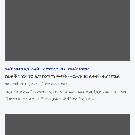
ሴቶች ከፍተኛ ሊግ
ሴቶች ፕሪምየር ሊግ
ዜና
የሴቶች እግርኳስ
የሴቶች ፕሪምየር ሊግ የዕጣ ማውጣት መርሐግብር ለቀናት ተራዝሟል
November 18, 2021
ቴዎድሮስ ታከለ
የኢትዮጵያ ሴቶች ፕሪምየር ሊግ የአንደኛ እና የሁለተኛ ዲቪዚዮን ውድድር የዕጣ
ማውጫው ቀን ለቀናቶች ተገፍቷል፡፡ የ2014 የኢትዮጵያ…