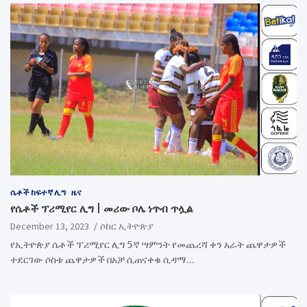
ሴቶች ከፍተኛ ሊግ
ዜና
የሴቶች ፕሪሚየር ሊግ | መሪው ቦሌ ነጥብ ጥሏል
December 13, 2023
ሶከር ኢትዮጵያ
የኢትዮጵያ ሴቶች ፕሪሚየር ሊግ 5ኛ ሣምንት የመጨረሻ ቀን አራት ጨዋታዎች
ተደርገው ሶስቱ ጨዋታዎች በአቻ ሲጠናቀቁ ሲዳማ…