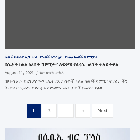
ሴቶች ከፍተኛ ሊግ
ዜና
የሴቶች እግርኳስ
የክልል ክለቦች ሻምፒዮና
በሴቶች ክልል ክለቦች ሻምፒዮና ለፍፃሜ የደረሱ ክለቦች ተለይተዋል
August 11, 2021
ቴዎድሮስ ታከለ
በሀዋሳ እየተደረገ ያለውን የኢትዮጵያ ሴቶች ክልል ክለቦች ሻምፒዮና የፊታችን
ቅዳሜ በሚደረጉ የደረጃ እና የፍጻሜ ጨዋታዎች ይጠናቀቃል፡፡…
Posts
1
2
…
5
Next
pagination