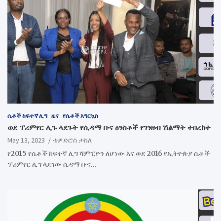
ሴቶች ከፍተኛ ሊግ
ዜና
የሴቶች እግርኳስ
ወደ ፕሪምየር ሊጉ ላደጉት የሲዳማ ቡና ዕንስቶች የገንዘብ ሽልማት ተበረከተ
May 13, 2023
ቴዎድሮስ ታከለ
የ2015 የሴቶች ከፍተኛ ሊግ ሻምፒዮን ለሆነው እና ወደ 2016 የኢትዮጵያ ሴቶች
ፕሪምየር ሊግ ላደገው ሲዳማ ቡና…