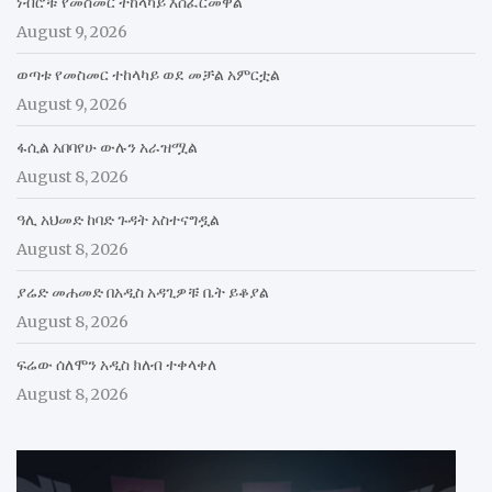
ነብሮቹ የመስመር ተከላካይ እሰፈርመዋል
August 9, 2026
ወጣቱ የመስመር ተከላካይ ወደ መቻል አምርቷል
August 9, 2026
ፋሲል አበባየሁ ውሉን አራዝሟል
August 8, 2026
ዓሊ አህመድ ከባድ ጉዳት አስተናግዷል
August 8, 2026
ያሬድ መሐመድ በአዲስ አዳጊዎቹ ቤት ይቆያል
August 8, 2026
ፍሬው ሰለሞን አዲስ ክለብ ተቀላቀለ
August 8, 2026