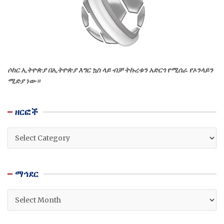
ሶከር ኢትዮጵያ በኢትዮጵያ እግር ኳስ ላይ ብቻ ትኩረቱን አድርጎ የሚሰራ የኦንላይን
ሚድያ ነው።
ዘርፎች
ዘርፎች
ማኅደር
ማኅደር