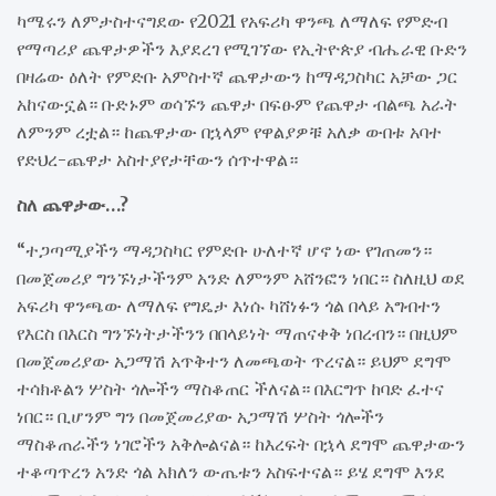
ካሜሩን ለምታስተናግደው የ2021 የአፍሪካ ዋንጫ ለማለፍ የምድብ
የማጣሪያ ጨዋታዎችን እያደረገ የሚገኘው የኢትዮጵያ ብሔራዊ ቡድን
በዛሬው ዕለት የምድቡ አምስተኛ ጨዋታውን ከማዳጋስካር አቻው ጋር
አከናውኗል። ቡድኑም ወሳኙን ጨዋታ በፍፁም የጨዋታ ብልጫ አራት
ለምንም ረቷል። ከጨዋታው በኋላም የዋልያዎቹ አለቃ ውበቱ አባተ
የድህረ-ጨዋታ አስተያየታቸውን ሰጥተዋል።
ስለ ጨዋታው…?
“ተጋጣሚያችን ማዳጋስካር የምድቡ ሁለተኛ ሆኖ ነው የገጠመን።
በመጀመሪያ ግንኙነታችንም አንድ ለምንም አሸንፎን ነበር። ስለዚህ ወደ
አፍሪካ ዋንጫው ለማለፍ የግዴታ እነሱ ካሸነፉን ጎል በላይ አግብተን
የእርስ በእርስ ግንኙነትታችንን በበላይነት ማጠናቀቅ ነበረብን። በዚህም
በመጀመሪያው አጋማሽ አጥቅተን ለመጫወት ጥረናል። ይህም ደግሞ
ተሳክቶልን ሦስት ጎሎችን ማስቆጠር ችለናል። በእርግጥ ከባድ ፈተና
ነበር። ቢሆንም ግን በመጀመሪያው አጋማሽ ሦስት ጎሎችን
ማስቆጠራችን ነገሮችን አቅሎልናል። ከእረፍት በኋላ ደግሞ ጨዋታውን
ተቆጣጥረን አንድ ጎል አክለን ውጤቱን አስፍተናል። ይሄ ደግሞ እንደ