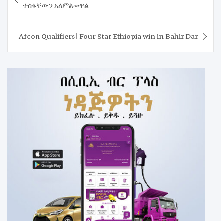
navigation
ተስፋቸውን አለምልመዋል
Afcon Qualifiers| Four Star Ethiopia win in Bahir Dar