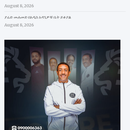
August 8, 2026
ያሬድ መሐመድ በአዲስ አዳጊዎቹ ቤት ይቆያል
August 8, 2026