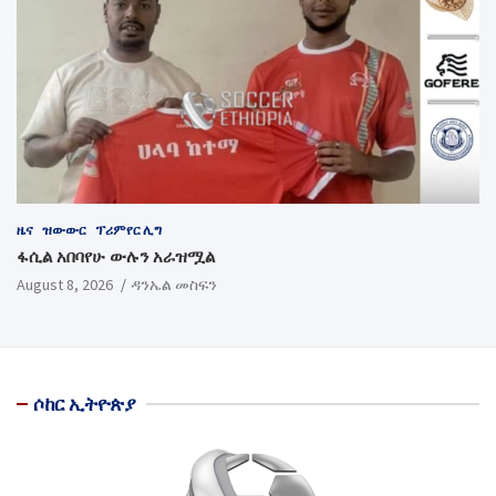
ዜና
ዝውውር
ፕሪምየር ሊግ
ፋሲል አበባየሁ ውሉን አራዝሟል
August 8, 2026
ዳንኤል መስፍን
ሶከር ኢትዮጵያ