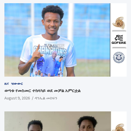
ዜና
ዝውውር
ወጣቱ የመስመር ተከላካይ ወደ መቻል አምርቷል
August 9, 2026
ዳንኤል መስፍን