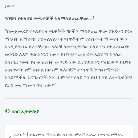
ነው።
ግቦቹን የተለያዩ ተጫዋቾች ስለማስቆጠራቸው…?
“በመጀመሪያ የተለያዩ ተጫዋቾች ግቦችን ማስቆጠራቸው የቡድኑን የጎል
ማግባት አማራጭ ያሰፋልናል። ተጫዋቾቹም የራስ መተማመናቸውን
እንዲያዳብሩ ይረዳቸዋል። ጎሎቹ ከመግባታቸው በላይ ግን የተቆጠሩበት
መንገድ ለእኛ ትልቁ ነገር ነው። ይህንንም መሠረት አድርገን ስንሰራ
ስለነበረ ጎሎቹ የተቆጠሩበት መንገድ ነው ሲያስደስተን የነበረው። ይህንኑ
አጨዋወት የምንከተል ከሆነም ሌሎቹም ተጫዋቾች ግብ ማግባት
እንደሚችሉ እርግጠኞች ነን። ከምንም በላይ ግን ይህ ጉዳይ ለተጫዋቾቹ
የራስ መተማመን ጥሩ ነው።”
© ሶከር ኢትዮጵያ
Post
ሪፖርት | ዋልያዎቹ ማዳጋስካርን በመረምረም ለአፍሪካ ዋንጫ የማለፍ