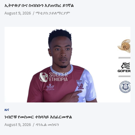
ኢትዮጵያ ቡና ስብስቡን እያጠናከረ ይገኛል
August 9, 2026
ማቲያስ ኃይለማርያም
ዜና
ነብሮቹ የመስመር ተከላካይ እሰፈርመዋል
August 9, 2026
ዳንኤል መስፍን