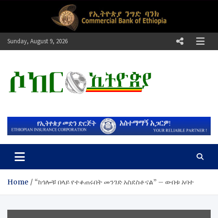
Skip
to
content
Sunday, August 9, 2026
ሶከር ኢትዮጵያ
የኢትዮጵያ እግርኳስ ድምፅ !
Home
“ከጎሎቹ በላይ የተቆጠሩበት መንገድ አስደስቶናል” – ውበቱ አባተ