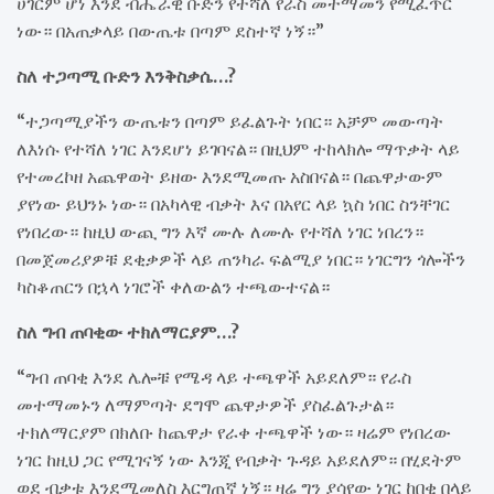
ሀገርም ሆነ እንደ ብሔራዊ ቡድን የተሻለ የራስ መተማመን የሚፈጥር
ነው። በአጠቃላይ በውጤቱ በጣም ደስተኛ ነኝ።”
ስለ ተጋጣሚ ቡድን እንቅስቃሴ…?
“ተጋጣሚያችን ውጤቱን በጣም ይፈልጉት ነበር። አቻም መውጣት
ለእነሱ የተሻለ ነገር እንደሆነ ይገባናል። በዚህም ተከላክሎ ማጥቃት ላይ
የተመረኮዘ አጨዋወት ይዘው እንደሚመጡ አስበናል። በጨዋታውም
ያየነው ይህንኑ ነው። በአካላዊ ብቃት እና በአየር ላይ ኳስ ነበር ስንቸገር
የነበረው። ከዚህ ውጪ ግን እኛ ሙሉ ለሙሉ የተሻለ ነገር ነበረን።
በመጀመሪያዎቹ ደቂቃዎች ላይ ጠንካራ ፍልሚያ ነበር። ነገርግን ጎሎችን
ካስቆጠርን በኋላ ነገሮች ቀለውልን ተጫውተናል።
ስለ ግብ ጠባቂው ተክለማርያም…?
“ግብ ጠባቂ እንደ ሌሎቹ የሜዳ ላይ ተጫዋች አይደለም። የራስ
መተማመኑን ለማምጣት ደግሞ ጨዋታዎች ያስፈልጉታል።
ተክለማርያም በክለቡ ከጨዋታ የራቀ ተጫዋች ነው። ዛሬም የነበረው
ነገር ከዚህ ጋር የሚገናኝ ነው እንጂ የብቃት ጉዳይ አይደለም። በሂደትም
ወደ ብቃቱ እንደሚመለስ እርግጠኛ ነኝ። ዛሬ ግን ያሳየው ነገር ከበቂ በላይ