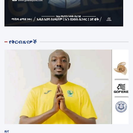
የቅርብ ዜናዎች
ዜና