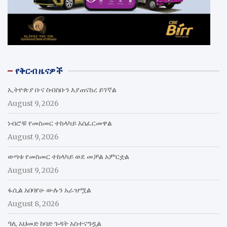
የቅርብ ዜናዎች
ኢትዮጵያ ቡና ስብስቡን እያጠናከረ ይገኛል
August 9, 2026
ነብሮቹ የመስመር ተከላካይ እሰፈርመዋል
August 9, 2026
ወጣቱ የመስመር ተከላካይ ወደ መቻል አምርቷል
August 9, 2026
ፋሲል አበባየሁ ውሉን አራዝሟል
August 8, 2026
ዓሊ አህመድ ከባድ ጉዳት አስተናግዷል