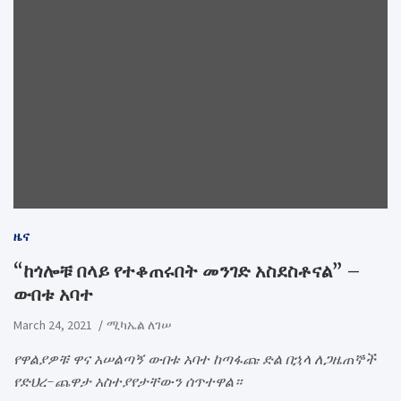
ዜና
“ከጎሎቹ በላይ የተቆጠሩበት መንገድ አስደስቶናል” –
ውበቱ አባተ
March 24, 2021
ሚካኤል ለገሠ
የዋልያዎቹ ዋና አሠልጣኝ ውበቱ አባተ ከጣፋጩ ድል በኋላ ለጋዜጠኞች
የድህረ-ጨዋታ አስተያየታቸውን ሰጥተዋል።