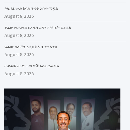
ዓሊ አህመድ ከባድ ጉዳት አስተናግዷል
August 8, 2026
ያሬድ መሐመድ በአዲስ አዳጊዎቹ ቤት ይቆያል
August 8, 2026
ፍሬው ሰለሞን አዲስ ክለብ ተቀላቀለ
August 8, 2026
ሐይቆቹ አንድ ተጫዋች አስፈርመዋል
August 8, 2026