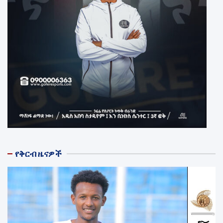
የቅርብ ዜናዎች