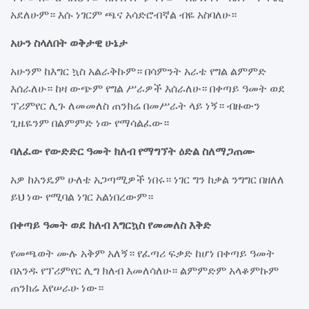
አደለሁም። እሱ ነገርም ጫና አሳድሮብኛል ብዬ አስባለሁ።
አሁን ስላለበት ወቅታዊ ሁኔታ
አሁንም ከእግር ኳስ አልራቅኩም። በሳምንት አራቴ የግል ልምምድ
እሰራለሁ። ከዛ ውጭም የግል ሥራዎች እሰራለሁ። በቀጣይ ዓመት ወደ
ፕሪምየር ሊጉ ለመመለስ ጠንክሬ በመሥራት ላይ ነኝ። ብዙውን
ጊዜዬንም በልምምድ ነው የማሳልፈው።
ባለፈው የውድድር ዓመት ክለብ የማግኘት ዕድል ስለማጋጠሙ
አዎ ከአንዴም ሁለቴ አጋጣሚዎች ነበሩ። ነገር ግን ከቃል ንግግር በዘለለ
ይህ ነው የሚባል ነገር አልነበረውም።
በቀጣይ ዓመት ወደ ክለብ እግርኳስ የመመለስ እቅድ
የመጫወት ሙሉ አቅም አለኝ። የፈጣሪ ፍቃድ ከሆነ በቀጣይ ዓመት
በአንዱ የፕሪምየር ሊግ ክለብ እመለሳለሁ። ልምምድም አላቆምኩም
ጠንክሬ እየሠራሁ ነው።