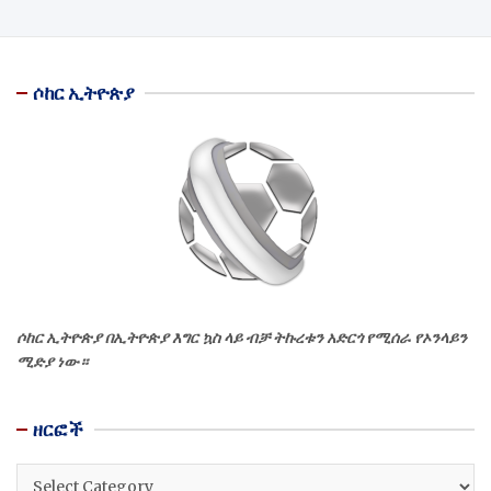
ሶከር ኢትዮጵያ
ሶከር ኢትዮጵያ በኢትዮጵያ እግር ኳስ ላይ ብቻ ትኩረቱን አድርጎ የሚሰራ የኦንላይን
ሚድያ ነው።
ዘርፎች
ዘርፎች