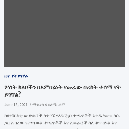
ዜና
የት ይገኛሉ
ሦሰት ክለቦችን በአምበልነት የመራው በረከት ተሰማ የት
ይገኛል?
June 18, 2021
ማቲያስ ኃይለማርያም
ከዩንቨርስቲ ውድድሮች ከተገኙ የእግርኳስ ተጫዋቾች አንዱ ነው። ከሱ
ጋር አብረው የተጫወቱ ተጫዋቾች እና አመራሮች ስለ ቁጥብነቱ እና