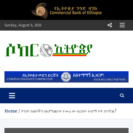
Skip
to
content
Sunday, August 9, 2026
ሶከር ኢትዮጵያ
የኢትዮጵያ እግርኳስ ድምፅ !
Home
ሦሰት ክለቦችን በአምበልነት የመራው በረከት ተሰማ የት ይገኛል?