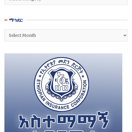
ማኅደር
ማኅደር