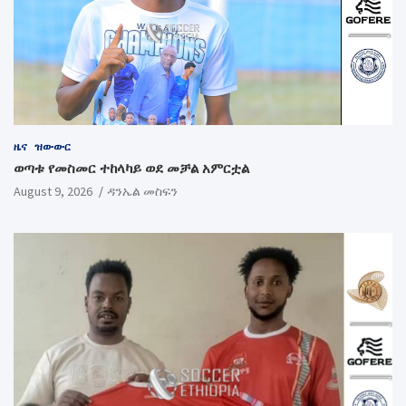
ዜና
ዝውውር
ወጣቱ የመስመር ተከላካይ ወደ መቻል አምርቷል
August 9, 2026
ዳንኤል መስፍን