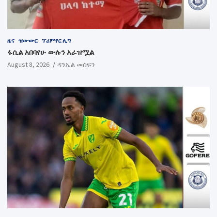
ዜና
ዝውውር
ፕሪምየር ሊግ
ፋሲል አበባየሁ ውሉን አራዝሟል
August 8, 2026
ዳንኤል መስፍን