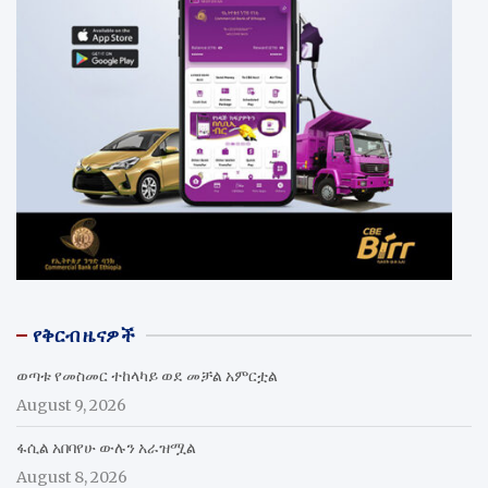
የቅርብ ዜናዎች
ወጣቱ የመስመር ተከላካይ ወደ መቻል አምርቷል
August 9, 2026
ፋሲል አበባየሁ ውሉን አራዝሟል
August 8, 2026