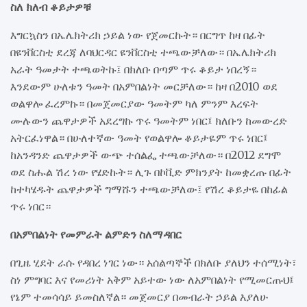
ስለ ክለብ ቆይታዎቹ
እግርኳስን በኤሌክትሪክ ኃይል ነው የጀመርኩት። በርግጥ ከዛ በፊት
በዩንቨርስቲ ደረጃ ለባህርዳር ዩንቨርስቲ ተጫውቻለው። በኤሌክትሪክ
አራት ዓመታት ተጫወትኩ፤ በክለቡ በጣም ጥሩ ቆይታ ነበረኝ።
እንደውም ሁለቱን ዓመት በአምበልነት መርቻለው። ከዛ በ2010 ወደ
ወልዋሎ ፈረምኩ። በመጀመርያው ዓመትም ካለ ምንም እረፍት
ሙሉውን ጨዋታዎች አደረግኩ ጥሩ ዓመትም ነበር፤ ክለቡን ከመውረድ
አትርፈነዋል። በሁለተኛው ዓመት የወልዋሎ ቆይታዬም ጥሩ ነበር፤
ከአንዳንድ ጨዋታዎች ውጭ ተሰልፌ ተጫውቻለው። በ2012 ደግሞ
ወደ ስሑል ሽረ ነው የሄድኩት። ሊጉ በኮቪድ ምክንያት ከመቋረጡ በፊት
ከተካሄዱት ጨዋታዎች ግማሹን ተጫውቻለው፤ የሽረ ቆይታዬ በከፊል
ጥሩ ነበር።
በአምበልነት የመምራት ልምድን ስለማዳበር
በጊዜ ሂደት ራሱ የዳበረ ነገር ነው። አሰልጣኞች በክለቡ ያለህን ተሰሚነት፣
ስነ ምግባር እና የመሪነት አቅም አይተው ነው ለአምበልነት የሚመርጡህ፤
የኔም ተመሳሳይ ይመስለኛል። መጀመርያ በመብራት ኃይል እያለሁ