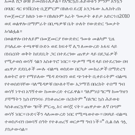
አመለ ሸጋ ፀባዩ ይመሰክሩለታል። የእግርኳስ ሕይወቱን ምንም እንኳን
በባህር ዳር ዩንቨርስቲ ቢጀምርም በክለብ ደረጃ አንጋፋው ኤሌክትሪክ
የመጀመርያ ክለቡ ነው። በክለቡም አራት ዓመታት ቆይታ አድርጎ በ2010
ወደ ወልዋሎ በማምራት በቢጫዎቹ ቤት ሁለት የውድድር ዓመታት
አሳልፏል።
በወልዋሎ በተለይም በመጀመርያ የውድድር ዓመቱ መልካም ጊዜ
ያሳለፈው ተጫዋቹ ቡድኑ ወደ ከፍተኛ ሊግ ለመውረድ አፋፍ ላይ
በነበረበት ወቅት ከደደቢት ጋር በተደረገው ጨዋታ ላይ በደጋፊዎች
የሚታወስ ወሳኝ ጎልን አስቆጥሮ ነበር። ጭቃማ ሜዳ ላይ በተደረገው በዛ
ጨዋታ ደደቢቶች ሙሉ ብልጫ ወስደው በርካታ ሙከራዎች በማድረግ
ለወትሮ ፀጥ የማይለው ሜዳ ድባብን ወደ ጭንቀት ቢቀይሩትም ብልጫ
የተወሰደባቸው ባለሜዳዎቹ በሁለተኛው አጋማሽ በበረከት ተሰማ ግብ
ወሳኝ ነጥብ አግኝተው ከመውረድ ተርፈዋል። ዓለምነህ ግርማ ከመዓዝን
ያሻማትን ኳስ በግንባሩ ያስቆጠረው በረከትም “በእግር ኳስ ሕይወቴ
ካስቆጠርኳቸው ግቦች ምርጧ እና ወሳኟ ናት። ጨዋታው ለኛ በጣም
ወሳኝ ነበር። ቡድናችን ላለመውረድ ነበር የሚጫወተው። በዛላይ ብልጫ
ተወስዶብን በወሳኝ ሰዓት የተቆጠረኝ ወርቃማ ግብ ነች።” ሲል ስለ ጎሏ
ያስታውሳል።