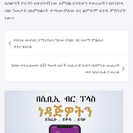
አሰልጣኝ ዮርዳን ስቶይኮቭ ነው አምበል እንድሆን የመረጠኝ። ከዛ በኃላ
ብዙ ዓመታት በአምበልነት ተጫውቻለው እና ልምድም አንዱ ምክንያት
ነው።
Post
የሴካፋ ውድድር የሚያስተናግደው የባህር ዳር ከተማ ምልከታ
navigation
ተደርጎበታል
ጉዞው የተራዘመው ከ17 ዓመት በታች ብሔራዊ ቡድን በሳምንቱ መጨረሻ
ወደ እስራኤል ያመራል