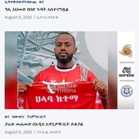
ኢትዮጵያውያን በውጪ
ዜና
ዓሊ አህመድ ከባድ ጉዳት አስተናግዷል
August 8, 2026
ኢዮብ ሰንደቁ
ዜና
ዝውውር
ፕሪምየር ሊግ
ያሬድ መሐመድ በአዲስ አዳጊዎቹ ቤት ይቆያል
August 8, 2026
ዳንኤል መስፍን