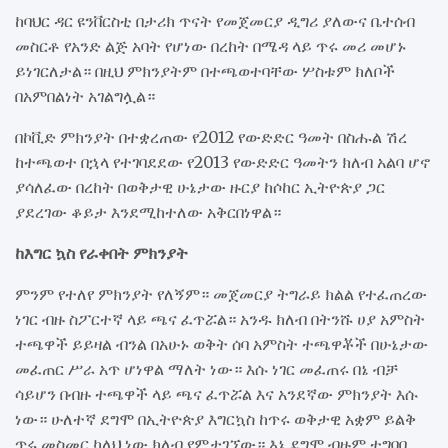
ከባህር ዳር ዩንቨርስቲ በታሪክ ጥናት የመጀመርያ ዲግሪ ያለውና ቤተሰብ
መስርቶ የአንድ ልጅ አባት የሆነው በረከት በሜዳ ላይ ጥሩ መሪ መሆኑ
ይነገርለታል። በዚህ ምክንያትም በተጫወተባቸው ሦስቱም ክለቦች
በአምበልነት አገልግሏል።
በኮቪድ ምክንያት በተቋረጠው የ2012 የውድድር ዓመት በስሑል ሽረ
ከተጫወተ በኋላ የተገባደደው የ2013 የውድድር ዓመትን ክለብ አልባ ሆኖ
ያሳለፈው በረከት በወቅታዊ ሁኔታው ዙርያ ከሶከር ኢትዮጵያ ጋር
ያደረገው ቆይታ እንደሚከተለው አቅርበነዋል።
ከእግር ኳስ የራቀበት ምክንያት
ምንም የተለየ ምክንያት የለኝም። መጀመርያ ትግራይ ክልል የተፈጠረው
ነገር ብዙ ስፖርተኛ ላይ ጫና ፈጥሯል። አንዱ ክለብ በትንሹ ሀያ አምስት
ተጫዋች ይይዛል ብንል በአሁኑ ወቅት ሰባ አምስት ተጫዋቾች በሁኔታው
መፈጠር ሥራ አጥ ሆነዋል ማለት ነው። እሱ ነገር መፈጠሩ በኔ ብቻ
ሳይሆን በብዙ ተጫዋች ላይ ጫና ፈጥሯል እና አንደኛው ምክንያት እሱ
ነው። ሁለተኛ ደግሞ በኢትዮጵያ እግርኳስ ከጥሩ ወቅታዊ አቋም ይልቅ
ጥሩ መስመር ካለህ ነው ክለብ የምታገኘው። እኔ ደግሞ ብዙም ተግባቢ