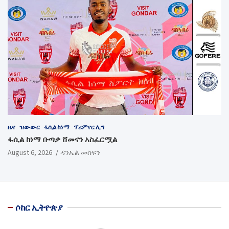
ዜና
ዝውውር
ፋሲል ከነማ
ፕሪምየር ሊግ
ፋሲል ከነማ ቡጣቃ ሸመናን አስፈርሟል
August 6, 2026
ዳንኤል መስፍን
ሶከር ኢትዮጵያ