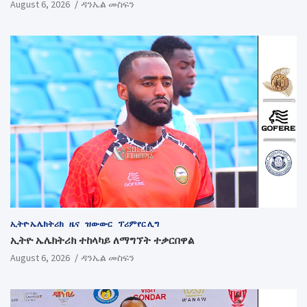
August 6, 2026
ዳንኤል መስፍን
ኢትዮ ኤሌክትሪክ
ዜና
ዝውውር
ፕሪምየር ሊግ
ኢትዮ ኤሌክትሪክ ተከላካይ ለማግኘት ተቃርበዋል
August 6, 2026
ዳንኤል መስፍን