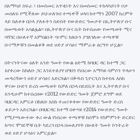
በአማካይ ስፍራ ፣ በመስመር አጥቂነት እና በመስመር ተከላካይነት ቦታ
መሰለፍ የሚችለው ይህ ሁለገብ ተጫዋች ሀላባ ከተማን 2007 ክረምት
ላይ ከለቀቀ በኃላ ያለፉትን ስድስት የውድድር ዓመታት በኢትዮጵያ ቡና
በመጫወት አሳልፏል፡፡ በኢትዮጵያ ቡና ቤት ከተሰጠው የመጫወት ሚና
ባሻገር በሁለተኛ አምበልነት ጭምር ክለቡን ያገለገለው ተጫዋቹ
ቡናማዎቹን በመልቀቅ ወደ ሀድያ ሆሳዕና ማምራቱ ዕርግጥ ሆኗል፡፡
በትናንትናው ዕለት አንድ ዓመት የውል ዕድሜ ከባህር ዳር ከተማ ጋር
እየቀረው ከክለቡ ጋር እንደተለያየ ዘግበን የነበረው አማካዩ ሳምሶን ጥላሁን
መዳረሻውን ሀድያ ሆሳዕና አድርጓል፡፡ በቅዱስ ጊዮርጊስ ከተስፋ እስከ
ዋናው ቡድን ድረስ መጫወት ከቻለ በኃላ በደደቢት እና ኢትዮጵያ ቡና
እንዲሁም ከተሰረዘው የ2012 የውድድር ዓመት ጀምሮ ደግሞ ወደ
ባህርዳር አምርቶ በክለቡ እስከ ተጠናቀቀው የውድድር ዓመት ድረስ
ቆይታን አድርጓል፡፡ በባህርዳር ከተማ በቀጣዩ የ2014 የውድድር ዓመት
የሚያጫውተው ቀሪ ውል የነበረው ተጫዋቹ ከሰሞኑ የስምምነት ድርድር
ከጣና ሞገደኞቹ ቤት ካደረገ በኃላ በመለያየት በሁለት ዓመት ኮንትራት
ወደ ሀድያ ሆሳዕና አምርቷል፡፡