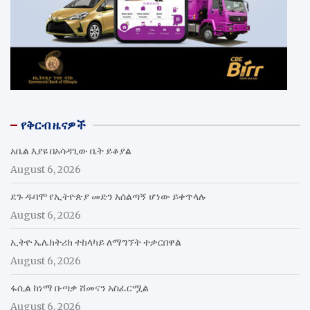
የቅርብ ዜናዎች
አቤል እያዩ በአሳዳጊው ቤት ይቆያል
August 6, 2026
ደጉ ዱባሞ የኢትዮጵያ መድን አሰልጣኝ ሆነው ይቀጥላሉ
August 6, 2026
ኢትዮ ኤሌክትሪክ ተከላካይ ለማግኘት ተቃርበዋል
August 6, 2026
ፋሲል ከነማ ቡጣቃ ሸመናን አስፈርሟል
August 6, 2026