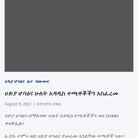
ሀዲያ ሆሳዕና
ዜና
ዝውውር
ሀድያ ሆሳዕና ሁለት አዳዲስ ተጫዋቾችን አስፈረመ
August 9, 2021
ቴዎድሮስ ታከለ
ሀድያ ሆሳዕና በማለዳው ሁለት አዳዲስ ተጫዋቾችን ወደ ስብስቡ
ቀላቅሏል፡፡
ኢያሱ ታምሩ ወደ ሀድያ ሆሳዕና ያመራው አንደኛው ተጫዋች ነው፡፡