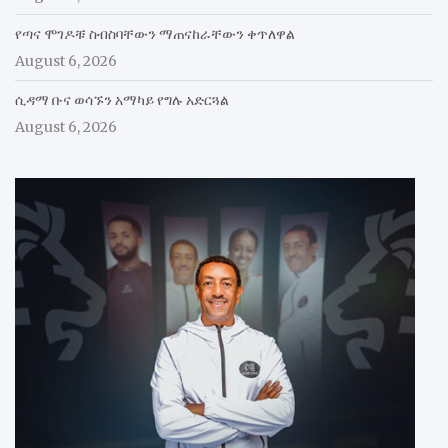
የጣና ሞገዶቹ ስብስባቸውን ማጠናከራቸውን ቀጥለዋል
August 6, 2026
ሲዳማ ቡና ወሳኙን አማካይ የግሉ አድርጓል
August 6, 2026