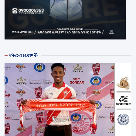
የቅርብ ዜናዎች