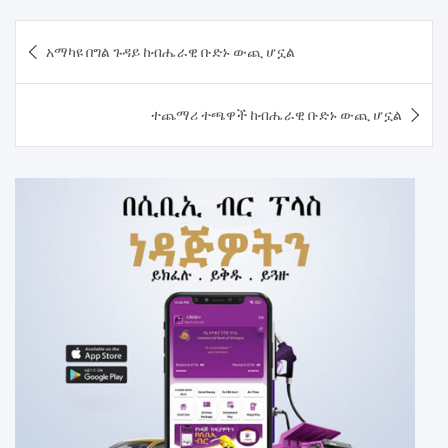
Post
አማካዩ በግል ጉዳይ ከብሔራዊ ቡድኑ ውጪ ሆኗል
navigation
ተጨማሪ ተጫዋች ከብሔራዊ ቡድኑ ውጪ ሆኗል