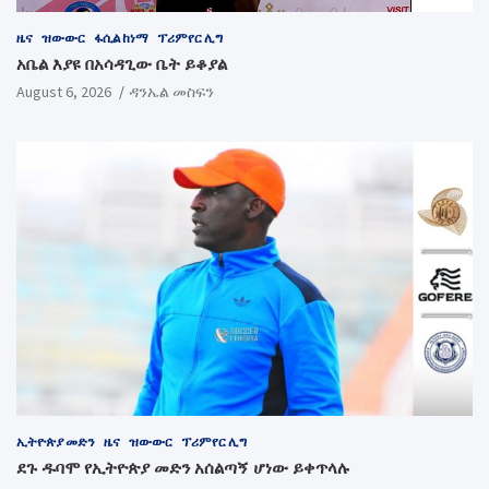
ዜና
ዝውውር
ፋሲል ከነማ
ፕሪምየር ሊግ
አቤል እያዩ በአሳዳጊው ቤት ይቆያል
August 6, 2026
ዳንኤል መስፍን
ኢትዮጵያ መድን
ዜና
ዝውውር
ፕሪምየር ሊግ
ደጉ ዱባሞ የኢትዮጵያ መድን አሰልጣኝ ሆነው ይቀጥላሉ