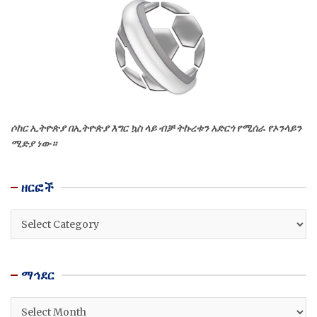
ሶከር ኢትዮጵያ በኢትዮጵያ እግር ኳስ ላይ ብቻ ትኩረቱን አድርጎ የሚሰራ የኦንላይን
ሚድያ ነው።
ዘርፎች
ዘርፎች
ማኅደር
ማኅደር