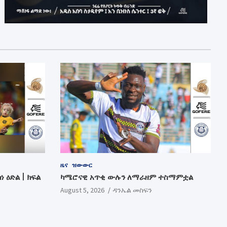
ዜና
ዝውውር
ነ ዕድል | ክፍል
ካሜሮናዊ አጥቂ ውሉን ለማራዘም ተስማምቷል
August 5, 2026
ዳንኤል መስፍን