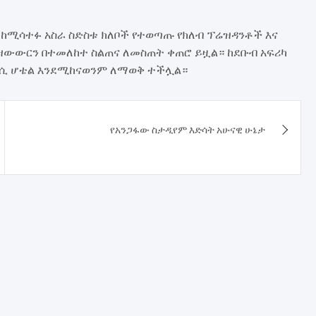
 ከሚሳተፉ አስራ ስድስቱ ክለቦች የተወጣጡ የክለብ ፕሬዝዳንቶች እና
 ዝውውርን በተመለከተ ስልጠና ለመስጠት ቀጠሮ ይዟል። ከደቡብ አፍሪካ
ንሲ ሆቴል እንደሚከናወንም ለማወቅ ተችሏል።
የአንጋፋው ስታዲየም እድሳት አሁናዊ ሁኔታ