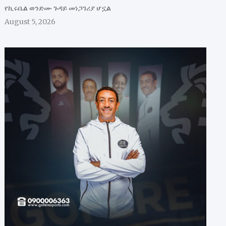
የኪሩቤል ወንድሙ ጉዳይ መነጋገሪያ ሆኗል
August 5, 2026