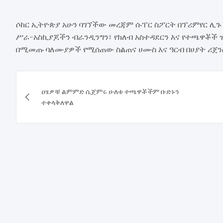
ሶከር ኢትዮጵያ አሁን ባገኘችው መረጃም ሱፐር ስፖርት በፕሪምየር ሊጉ
ሥራ-አስኪያጆችን ብራንዲንግን፣ የክለብ አስተዳደርን እና የተጫዋቾች
በሚመጡ ባለሙያዎች የሚሰጠው ስልጠና ሀሙስ እና ዓርብ በሀያት ሪጀ
Post
ዐፄዎቹ ልምምድ ሲጀምሩ ሁለቱ ተጫዋቾችም ቡድኑን
navigation
ተቀላቅለዋል