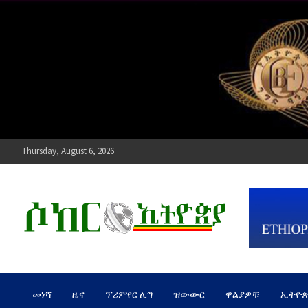
Skip
to
content
Thursday, August 6, 2026
ሶከር ኢትዮጵያ
የኢትዮጵያ እግርኳስ ድምፅ !
መነሻ
ዜና
ፕሪምየር ሊግ
ዝውውር
ዋልያዎቹ
ኢትዮ