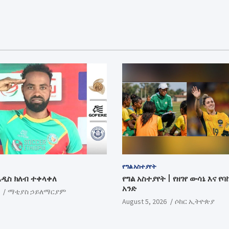
የግል አስተያየት
አዲስ ክለብ ተቀላቀለ
የግል አስተያየት | የዘገየ ውሳኔ እና የባከ
አንድ
ማቲያስ ኃይለማርያም
August 5, 2026
ሶከር ኢትዮጵያ