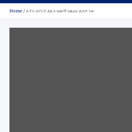
Home
ሱፐር ስፖርት ለሊጉ ክለቦች ስልጠና ሊሰጥ ነው