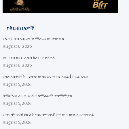
የቅርብ ዜናዎች
የሊጉ ኮከብ ግብ ጠባቂ ማረፍያው ታውቋል
August 6, 2026
መክብብ ደገፉ አዲስ ክለብ ተቀላቀለ
August 6, 2026
የግል አስተያየት | የዘገየ ውሳኔ እና የባከነ ዕድል | ክፍል አንድ
August 5, 2026
ካሜሮናዊ አጥቂ ውሉን ለማራዘም ተስማምቷል
August 5, 2026
የጣና ሞገዶቹ የሁለት ነባር ተጫዋቾቻቸውን ውል አራዝመዋል
August 5, 2026