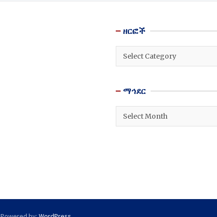
ዘርፎች
ዘርፎች
ማኅደር
ማኅደር
 Powered by:
WordPress