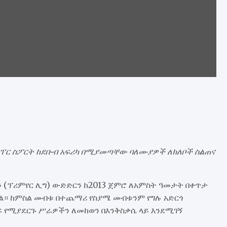
ሱፐር ስፖርት ከደቡብ አፍሪካ በሚያመጣቸው ባለሙያዎች ለክለቦች ስልጠና
ን (ፕሪምየር ሊግ) ውድድርን ከ2013 ጀምሮ ለአምስት ዓመታት በቀጥታ
። ከምስል መብቱ በተጨማሪ የስያሜ መብቱንም የግሉ አድርጎ
ከፍ የሚያደርጉ ሥራዎችን ለመከወን በእንቅስቃሴ ላይ እንደሚገኝ