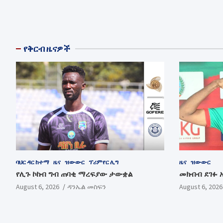
የቅርብ ዜናዎች
ባህር ዳር ከተማ
ዜና
ዝውውር
ፕሪምየር ሊግ
ዜና
ዝውውር
የሊጉ ኮከብ ግብ ጠባቂ ማረፍያው ታውቋል
መክብብ ደገፉ 
August 6, 2026
ዳንኤል መስፍን
August 6, 2026