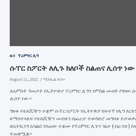
ዜና
ፕሪምየር ሊግ
ሱፐር ስፖርት ለሊጉ ክለቦች ስልጠና ሊሰጥ ነው
August 11, 2021
ሚካኤል ለገሠ
ለአምስት ዓመታት የኢትዮጵያ ፕሪምየር ሊግን የምስል መብት የገዛው 
ሊሰጥ ነው።
ግዙፉ የቴሌቪዥን ተቋም ሱፐር ስፖርት የኢትዮጵያ ከፍተኛ የሊግ እርከ
ለማስተላለፍ የቴሌቪዥን መብቱን በጨረታ ተወዳድሮ መግዛቱ ይታወቃል
ለቤትኪንግ አሳልፎ የሰጠው ተቋሙ የፕሪምየር ሊጉን ገፅታ (ብራንድ) 
ተጠቁሟል።