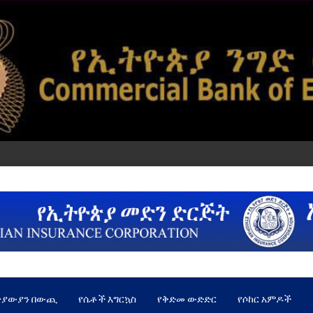
ጵያውያን በውጪ
የሴቶች እግርኳስ
የቅድመ ውድድር
የሶከር አምዶች