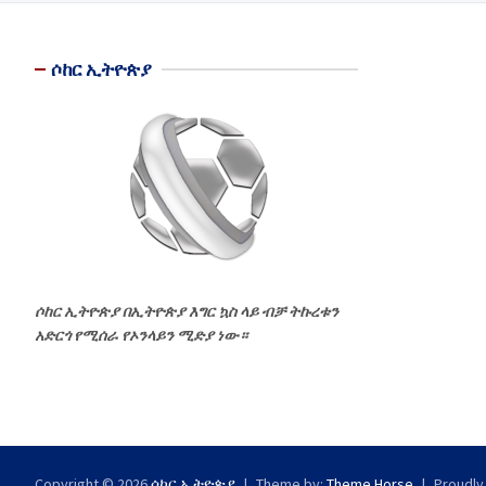
ሶከር ኢትዮጵያ
ሶከር ኢትዮጵያ በኢትዮጵያ እግር ኳስ ላይ ብቻ ትኩረቱን
አድርጎ የሚሰራ የኦንላይን ሚድያ ነው።
Copyright © 2026
ሶከር ኢትዮጵያ
Theme by:
Theme Horse
Proudly