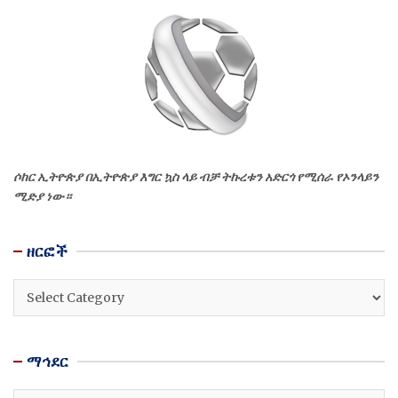
ሶከር ኢትዮጵያ በኢትዮጵያ እግር ኳስ ላይ ብቻ ትኩረቱን አድርጎ የሚሰራ የኦንላይን
ሚድያ ነው።
ዘርፎች
ዘርፎች
ማኅደር
ማኅደር