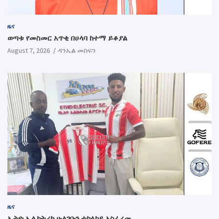
ዜና
ወጣቱ የመስመር አጥቂ በሀላባ ከተማ ይቆያል
August 7, 2026
ዳንኤል መስፍን
ዜና
ኢትዮ ኤሌክትሪክ ሁለገቡን ተከላካይ አስፈረመ