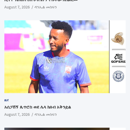
August 7, 2026
ዳንኤል መስፍን
ዜና
አሰጋኸኝ ጴጥሮስ ወደ ሌላ ክለብ አቅንቷል
August 7, 2026
ዳንኤል መስፍን