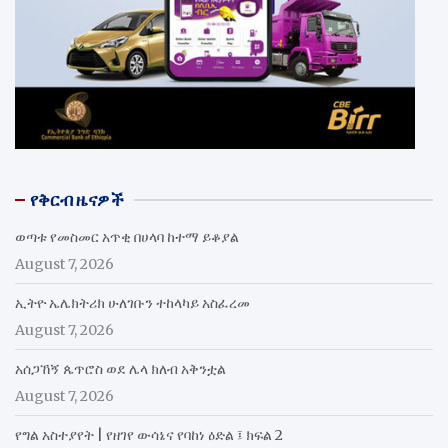
የቅርብ ዜናዎች
ወጣቱ የመስመር አጥቂ በሀላባ ከተማ ይቆያል
August 7, 2026
ኢትዮ ኤሌክትሪክ ሁለገቡን ተከላካይ አስፈረመ
August 7, 2026
አሰጋኸኝ ጴጥሮስ ወደ ሌላ ክለብ አቅንቷል
August 7, 2026
የግል አስተያየት | የዘገየ ውሳኔና የባከነ ዕድል ፤ ክፍል 2