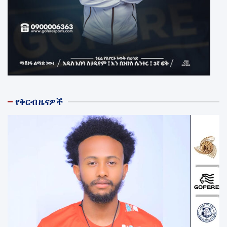
የቅርብ ዜናዎች