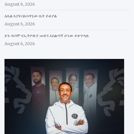
August 6, 2026
አቤል እያዩ በአሳዳጊው ቤት ይቆያል
August 6, 2026
ደጉ ዱባሞ የኢትዮጵያ መድን አሰልጣኝ ሆነው ይቀጥላሉ
August 6, 2026