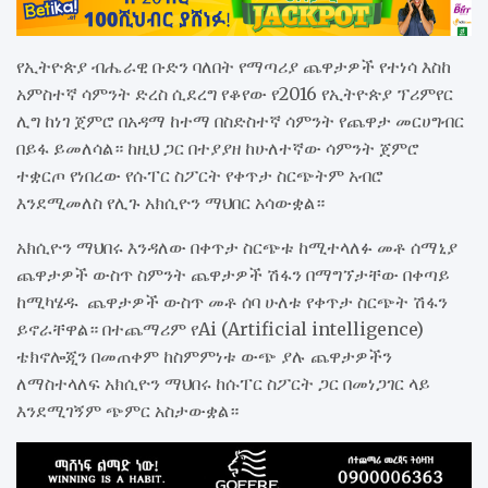
የኢትዮጵያ ብሔራዊ ቡድን ባለበት የማጣሪያ ጨዋታዎች የተነሳ እስከ
አምስተኛ ሳምንት ድረስ ሲደረግ የቆየው የ2016 የኢትዮጵያ ፕሪምየር
ሊግ ከነገ ጀምሮ በአዳማ ከተማ በስድስተኛ ሳምንት የጨዋታ መርሀግብር
በይፋ ይመለሳል። ከዚህ ጋር በተያያዘ ከሁለተኛው ሳምንት ጀምሮ
ተቋርጦ የነበረው የሱፐር ስፖርት የቀጥታ ስርጭትም አብሮ
እንደሚመለስ የሊጉ አክሲዮን ማህበር አሳውቋል።
አክሲዮን ማህበሩ እንዳለው በቀጥታ ስርጭቱ ከሚተላለፉ መቶ ሰማኒያ
ጨዋታዎች ውስጥ ስምንት ጨዋታዎች ሽፋን በማግኘታቸው በቀጣይ
ከሚካሄዱ ጨዋታዎች ውስጥ መቶ ሰባ ሁለቱ የቀጥታ ስርጭት ሽፋን
ይኖራቸዋል። በተጨማሪም የAi (Artificial intelligence)
ቴክኖሎጂን በመጠቀም ከስምምነቱ ውጭ ያሉ ጨዋታዎችን
ለማስተላለፍ አክሲዮን ማህበሩ ከሱፐር ስፖርት ጋር በመነጋገር ላይ
እንደሚገኝም ጭምር አስታውቋል።