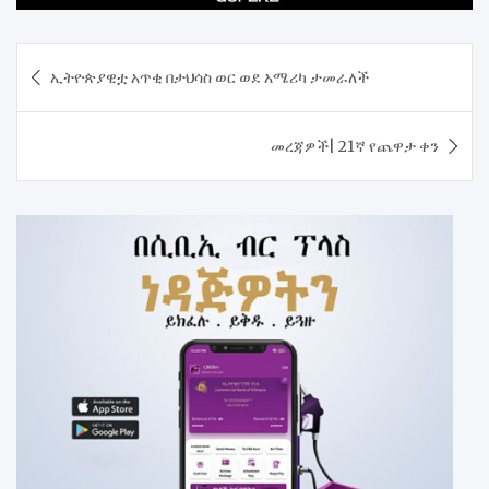
Post
ኢትዮጵያዊቷ አጥቂ በታህሳስ ወር ወደ አሜሪካ ታመራለች
navigation
መረጃዎች| 21ኛ የጨዋታ ቀን