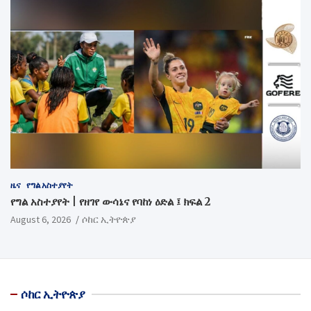
ዜና
የግል አስተያየት
የግል አስተያየት | የዘገየ ውሳኔና የባከነ ዕድል ፤ ክፍል 2
August 6, 2026
ሶከር ኢትዮጵያ
ሶከር ኢትዮጵያ