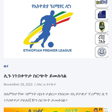
ዜና
ሊጉ ነገ በቀጥታ ስርጭት ይመለሳል
November 29, 2023
ሶከር ኢትዮጵያ
ከአምስተኛው ሳምንት በኋላ ተቋርጦ የነበረው የኢትዮጵያ ፕሪምየር ሊግ
ነገ በቀጥታ የቴሌቪዥን ስርጭት ይመለሳል።