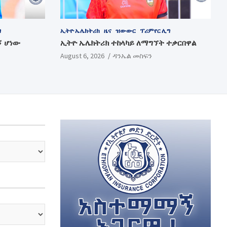
ግ
ኢትዮ ኤሌክትሪክ
ዜና
ዝውውር
ፕሪምየር ሊግ
ኝ ሆነው
ኢትዮ ኤሌክትሪክ ተከላካይ ለማግኘት ተቃርበዋል
August 6, 2026
ዳንኤል መስፍን