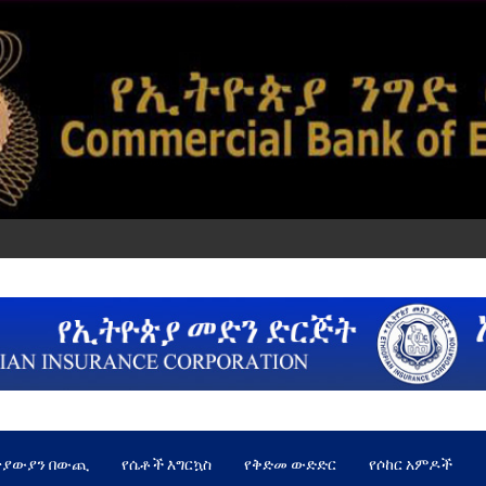
ጵያውያን በውጪ
የሴቶች እግርኳስ
የቅድመ ውድድር
የሶከር አምዶች