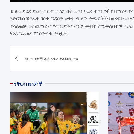
በክለብ ደረጃ ድሬዳዋ ከተማ አምስት ቢጫ ካርድ ተጫዋቾቹ በማየታቸው
ጊዮርጊስ ሽንፈት ባስተናገደበት ወቅት የክለቡ ተጫዋቾች ከዕረፍት መልስ
ተላልፏል፡፡ በተጨማሪም የውድድሩ የምስል መብት የሚመለከተው ዲኤስቲ
እንደሚፈፅምም በቅጣቱ ተካቷል፡፡
Post
ሰበታ ከተማ ሌላ ዕግድ ተላልፎበታል
navigation
የቅርብ ዜናዎች