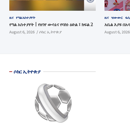
ዜና
የግል አስተያየት
ዜና
ዝውውር
ፋሲ
የግል አስተያየት | የዘገየ ውሳኔና የባከነ ዕድል ፤ ክፍል 2
አቤል እያዩ በአ
August 6, 2026
ሶከር ኢትዮጵያ
August 6, 2026
ሶከር ኢትዮጵያ