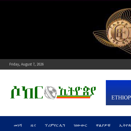
Skip
to
content
Friday, August 7, 2026
ሶከር ኢትዮጵያ
የኢትዮጵያ እግርኳስ ድምፅ !
መነሻ
ዜና
ፕሪምየር ሊግ
ዝውውር
ዋልያዎቹ
ኢትዮ