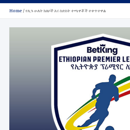
Home
የሊጉ ሁለት ክለቦች እና ስድስት ተጫዋቾች ተቀጥተዋል