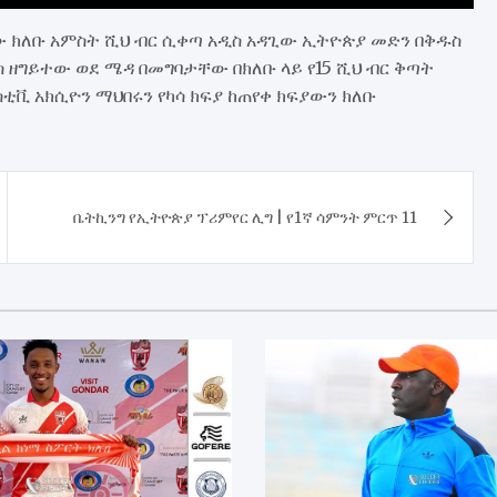
 ክለቡ አምስት ሺህ ብር ሲቀጣ አዲስ አዳጊው ኢትዮጵያ መድን በቅዱስ
 ዘግይተው ወደ ሜዳ በመግባታቸው በክለቡ ላይ የ15 ሺህ ብር ቅጣት
ቪ አክሲዮን ማህበሩን የካሳ ክፍያ ከጠየቀ ክፍያውን ክለቡ
ቤትኪንግ የኢትዮጵያ ፕሪምየር ሊግ | የ1ኛ ሳምንት ምርጥ 11