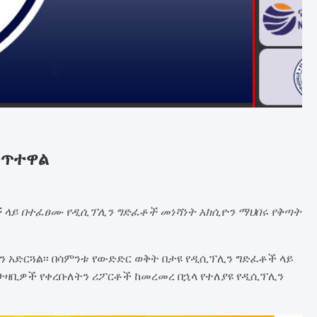
ቀጥተዋል
 ላይ በተፈፀሙ የዲሲፕሊን ግድፈቶች መነሻነት አክሲዮን ማህበሩ የቅጣት
ን አድርጓል፡፡ በሳምንቱ የውድድር ወቅት በታዩ የዲሲፕሊን ግድፈቶች ላይ
 ታዛቢዎች የቀረቡለትን ሪፖርቶች ከመረመረ በኋላ የተለያዩ የዲሲፕሊን