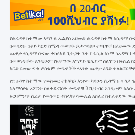
የድሬዳዋ ከተማው አማካይ ኤልያስ አህመድ ድሬዳዋ ከተማ ከሲዳማ ቡና 
በመሳድቡ በቀይ ካርድ ከሜዳ መወገዱ ይታወሳል፡፡ ተጫዋቹ በፈፀመው ድ
ጨዋታ የሲዳማ ቡናው ተከላካይ ጊትጋት ጉት ፣ ፋሲል ከነማ ከአዳማ ከ
በመወገዳቸው እንዲሁም የአዳማው አማካይ ዊሊያም ሰለሞን በፋሲል ከነ
ካርድ በመውጣቱ ሦስቱም ተጫዋቾች የአንድ ጨዋታ ዕግድ ተላልፎባቸዋል
የድሬዳዋ ከተማው የመስመር ተከላካይ እንየው ካሳሁን ሲዳማ ቡና ላይ 
ስለማሳየቱ ሪፖርት ስለተደረገበት ተጫዋቹ 3 ሺህ ብር እንዲሁም ክለቡ 
አርባምንጭ ሲረታ የመስመር ተከላካዩ ሳሙኤል አስፈሪ ከተፈቀደው ውጪ 6