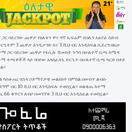
ጋር ባደረገው ጨዋታ የዕለቱን ዋና ዳኛ ኤፍሬም ደበሌን አፀያፊ ስድብ
ርጊትም 3 ጨዋታ እንዲታገድ እና 3 ሺህ ብር እንዲከፍል ሲደረግ በዚሁ
ተማ ጋር ባደረገው ጨዋታ የፋሲሉ ሽመክት ጉግሳ በሁለተኛ ቢጫ ከሜዳ
ማ ተጫዋቾች ላይ ባሳየው አላስፈላጊ ድርጊት በሁለተኛ ቢጫ ካርድ በቀይ
፡፡
ጎል ካስቆጠረ በኋላ ኃይማኖታዊ መልዕክት በምስል በውስጥ ልብሱ
ደግሞ ብር 10 ሺህ ብር እንዲከፍሉ ተወስኗል። ወልቂጤ ከተማ
6 ቁጥርን ለብሶ በመገኘቱ 3 ሺህ ብር እንዲከፈል ተወስኗል፡፡