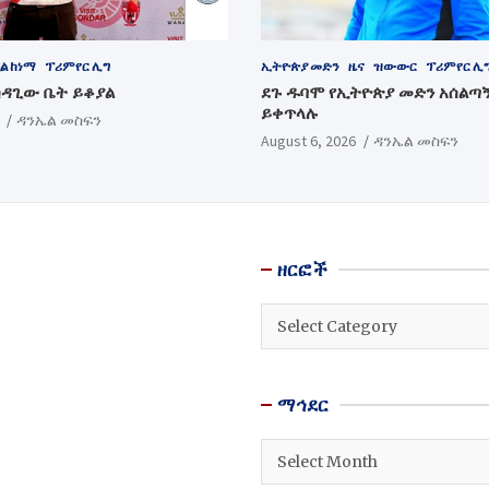
ል ከነማ
ፕሪምየር ሊግ
ኢትዮጵያ መድን
ዜና
ዝውውር
ፕሪምየር ሊ
ሳዳጊው ቤት ይቆያል
ደጉ ዱባሞ የኢትዮጵያ መድን አሰልጣ
ይቀጥላሉ
ዳንኤል መስፍን
August 6, 2026
ዳንኤል መስፍን
ዘርፎች
ዘርፎች
ማኅደር
ማኅደር