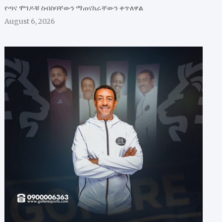
የጣና ሞገዶቹ ስብስባቸውን ማጠናከራቸውን ቀጥለዋል
August 6, 2026