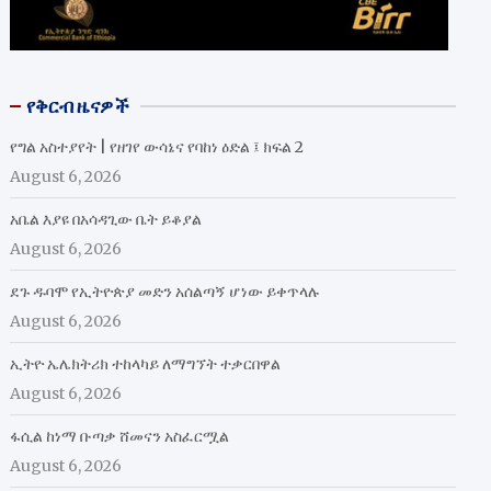
የቅርብ ዜናዎች
የግል አስተያየት | የዘገየ ውሳኔና የባከነ ዕድል ፤ ክፍል 2
August 6, 2026
አቤል እያዩ በአሳዳጊው ቤት ይቆያል
August 6, 2026
ደጉ ዱባሞ የኢትዮጵያ መድን አሰልጣኝ ሆነው ይቀጥላሉ
August 6, 2026
ኢትዮ ኤሌክትሪክ ተከላካይ ለማግኘት ተቃርበዋል
August 6, 2026
ፋሲል ከነማ ቡጣቃ ሸመናን አስፈርሟል
August 6, 2026