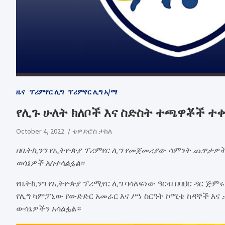
ዜና
ፕሪምየር ሊግ
ፕሪምየር ሊግ አ/ማ
የሊጉ ሁለት ክለቦች እና ስድስት ተጫዋቾች ተ
October 4, 2022
ቴዎድሮስ ታከለ
በቤትኪንግ የኢትዮጵያ ፕሪምየር ሊግ የመጀመሪያው ሳምንት ጨዋታዎች
ወሳኔዎች አስተላልፏል፡፡
የቤትኪንግ የኢትዮጵያ ፕሪሚየር ሊግ ባሳለፍነው ዓርብ በባህር ዳር ጅምሩ
የሊግ ካምፓኒው የውድድር አመራር እና ሥነ ስርዓት ኮሚቴ ከዳኞች እና
ውሳኔዎችን አሳልፏል።