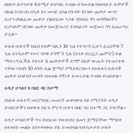
በበለጥ ለጥንቃቄ ቅድሚያ ይሰጣሉ ተብሎ ይገመታል።በወላይታ ድቻዎች
በኩል እንድሪስ ሰዒድ እና መሳይ ኒኮል በጉዳት ከነገው ጨዋታ ውጭ
ሲሆን በባለፈው ጨዋታ ያልነበረው ንጋቱ ገ/ስላሴ ግን መሻሻሎችን
ቢያሳይም በነገው ጨዋታ በመጀመሪያ ተሰላፊነት መጀመሩ ግን አጠራጣሪ
ሆኗል።
ሁለቱ ቡድኖች ከዚህ ቀደም በሊጉ 16 ጊዜ የተገናኙ ሲሆን ፈረሰኞቹ 7
ጊዜ እንዲሁም የጦና ንቦቹ ደግሞ 5 ጊዜ (አንድ ፎርፌን ጨምሮ) ድል
ማድረግ ሲችሉ የቀሩት 4 ጨዋታዎች ደግሞ በአቻ ውጤት የተጠናቀቁ
ናቸው።ይህን 10 ሰዓት ሲል ጅማሮ የሚያደርገውን የሁለቱን ቡድኖቾ
ጨዋታ አባይነህ ሙላት በመሀል ዳኝነት ይመሩታል ተብሎ ይጠበቃል።
ሀዲያ ሆሳዕና ከ ባህር ዳር ከተማ
የዕለቱ ሁለተኛ መርሃግብር መጠነኛ መቀዛቀዝ ላይ የሚገኙት ሀዲያ
ሆሳዕናዎችን ከወቅቱ የሊጉ ምርጥ ቡድን ባህር ዳር ከተማ ጋር ያገናኛል።
ሀዲያ ሆሳዕናዎች ጥሩ ከነበረው የውድድር ዘመን ጅማሯቸው ማግስት
በተወሰነ መልኩ እየተቀዛቀዙ ያሉ ይመስላል።በተከታታይ ሁለት