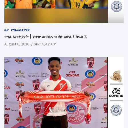
ዜና
የግል አስተያየት
የግል አስተያየት | የዘገየ ውሳኔና የባከነ ዕድል ፤ ክፍል 2
August 6, 2026
ሶከር ኢትዮጵያ