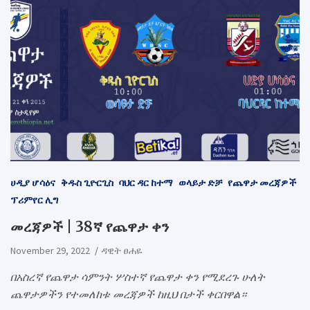
ሀዲያ ሆሳዕና
ቅዱስ ጊዮርጊስ
ባህር ዳር ከተማ
ወላይታ ድቻ
የጨዋታ መረጃዎች
ፕሪምየር ሊግ
መረጃዎች | 38ኛ የጨዋታ ቀን
November 29, 2022
ዳዊት ፀሐዬ
በአስረኛ የጨዋታ ሳምንት ሦስተኛ የጨዋታ ቀን የሚደረጉ ሁለት
ጨዋታዎችን የተመለከቱ መረጃዎች ከዚህ በታች ቀርበዋል።