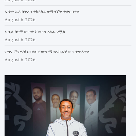
ኢትዮ ኤሌክትሪክ ተከላካይ ለማግኘት ተቃርበዋል
August 6, 2026
ፋሲል ከነማ ቡጣቃ ሸመናን አስፈርሟል
August 6, 2026
የጣና ሞገዶቹ ስብስባቸውን ማጠናከራቸውን ቀጥለዋል
August 6, 2026