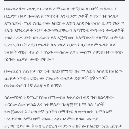
በመጨረሻው ጨዋታ በተለይ አማኑኤል ገ/ሚካኤል በቀኝ መስመር ፣
ቢኒያም በላይ በመሀል አማካይነት እንዲሁም ጋቶች ፖኖም በተከላካይ
አማካይነት ሚና የነበራቸው አበርክቶ እጅግ አስደናቂ የነበሩ ሲሆን የአምና
የሊጉ አሸናፊዎች ነገም ተጋጣሚያቸውን ለማሸነፍ የሦስቱን ተጫዋቾች
ተፅዕኖ ፈጣሪነት ሆነ ፈጠን ያለ አጀማመር ስለማድረግ ያልማሉ።በቅዱስ
ጊዮርጊስ ቤት አዲስ የጉዳት ዜና የሌለ ሲሆን ከዚህ ቀደም ጉዳት ላይ
የነበሩት ዳዊት ተፈራ ፣ ሻሂዱ ሙስጠፋ እና ተመስገን ዮሀንስ በተመሳሳይ
ከነገው ጨዋታ ውጭ ናቸው።
በመጨረሻ የጨዋታ ሳምንት ከአርባምንጭ ከተማ እጅግ አሰልቺ በነበረው
ጨዋታ ነጥብ ተጋርተው የወጡት ወላይታ ድቻዎች በ9 ነጥቦች
በሰንጠረዡ በ11ኛ ደረጃ ላይ ይገኛሉ።
ላለመሸነፍ ቅድሚያ የሰጠ በሚመስል አቀራረብ ወደ ግብ ክልላቸው
ቀርበው ለመከላከል እና ከተቻለም በረጃጅም ከሚጣሉ ኳሶች
የመጀመሪያ እና ሁለተኛ ኳሶችን በማሸነፍ ለመጫወት ቢሞክሩም
ጥረታቸው እምብዛም የሰመረ አልነበረም። በነገው ጨዋታ
ተጋጣሚያቸው ቅዱስ ጊዮርጊስ መሆኑን ተከትሎ ከአርባምንጩ ጨዋታ