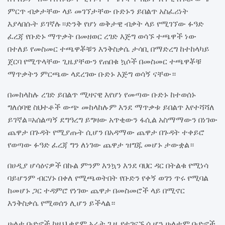
ምርጥ ብቃታቸው ላይ መገኘታቸው ቡድኑን ይበልጥ አስፈሪነት
እያላበሱት ይገኛሉ።ድንቅ የሆነ ወቅታዊ ብቃት ላይ የሚገኘው ፉዓድ
ፈረጃ የቡድኑ ማጥቃት በመዘወር ረገድ እጅግ ወሳኙ ተጫዋች ነው
በተለይ የመስመር ተጫዋቾቹን እንቅስቃሴ ታሳቢ በማድረግ ከተከላካይ
ጀርባ የሚጥላቸው ጊዜያቸውን የጠበቁ ኳሶች በመስመር ተጫዋቾቹ
ማጥቃትን ምርጫው ላደረገው ቡድኑ እጅግ ወሳኝ ናቸው።
በመከላከሉ ረገድ ይበልጥ ሚዛናዊ እየሆነ የመጣው ቡድኑ ከተወሰኑ
ግለሰባዊ ስህተቶች ውጭ መከላከሉም እንደ ማጥቃቱ ይበልጥ እየተሻሻለ
ይገኛል።አሰልጣኝ ደግዓረግ ይግዛው አጥቂውን ፋሲል አስማማውን በነገው
ጨዋታ በጉዳት የሚያጡት ሲሆን በአዳማው ጨዋታ በጉዳት ተቀይሮ
የወጣው ፉዓድ ፈረጃ ግን ለነገው ጨዋታ ዝግጁ መሆኑ ታውቋል።
በሀዲያ ሆሳዕናዎች በኩል ምንም እንኳን እንደ ባህር ዳር በትልቁ የሚነሳ
ባይሆንም ብርሃኑ በቀለ የሚጫወትበት የቡድን የቀኝ ወገን ጥሩ የሚባል
ከመሆኑ ጋር ተዳምሮ የነገው ጨዋታ በመስመሮች ላይ በሚኖር
እንቅስቃሴ የሚወሰን ሊሆን ይችላል።
ሁለቱ ቡድኖች ከዚህ ቀደም አራት ጊዜ የተገናኙ ሲሆን ሁለቱም ቡድኖች