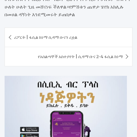
ሁለት ሁለት ጊዜ መሸናነፍ ችለዋል።የምሽቱን ጨዋታ ሄኖክ አክሊሉ
በመሀል ዳኝነት እንደሚመሩት ይጠበቃል
Post
ሪፖርት | ፋሲል ከነማ ሲዳማ ቡናን ረቷል
navigation
የአሰልጣኞች አስተያየት | ሲዳማ ቡና 2-4 ፋሲል ከነማ