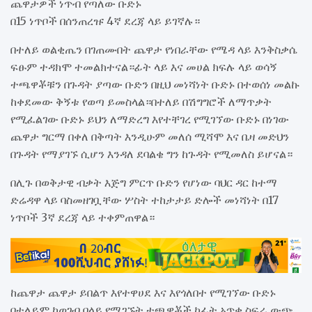
ጨዋታዎች ነጥብ የጣለው ቡድኑ
በ15 ነጥቦች በሰንጠረዡ 4ኛ ደረጃ ላይ ይገኛሉ።
በተለይ ወልቂጤን በገጠሙበት ጨዋታ የነበራቸው የሜዳ ላይ እንቅስቃሴ
ፍፁም ተዳክሞ ተመልክተናል።ፊት ላይ እና መሀል ክፍሉ ላይ ወሳኝ
ተጫዋቾቹን በጉዳት ያጣው ቡድን በዚህ መነሻነት ቡድኑ በተወሰነ መልኩ
ከቀደመው ቅኝቱ የወጣ ይመስላል።በተለይ በሽግግሮች ለማጥቃት
የሚፈልገው ቡድኑ ይህን ለማድረግ እየተቸገረ የሚገኘው ቡድኑ በነገው
ጨዋታ ግርማ በቀለ በቅጣት እንዲሁም መለሰ ሚሻሞ እና ቤዛ መድህን
በጉዳት የማያገኙ ሲሆን እንዳለ ደባልቄ ግን ከጉዳት የሚመለስ ይሆናል።
በሊጉ በወቅታዊ ብቃት እጅግ ምርጥ ቡድን የሆነው ባህር ዳር ከተማ
ድሬዳዋ ላይ ባስመዘገቧቸው ሦስት ተከታታይ ድሎች መነሻነት በ17
ነጥቦች 3ኛ ደረጃ ላይ ተቀምጠዋል።
ከጨዋታ ጨዋታ ይበልጥ እየተዋሀደ እና እየጎለበተ የሚገኘው ቡድኑ
በተለይም ከወገብ በላይ የሚገኙት ተጫዋቾች ከፊት አጥቂ ስፍራ ውጭ