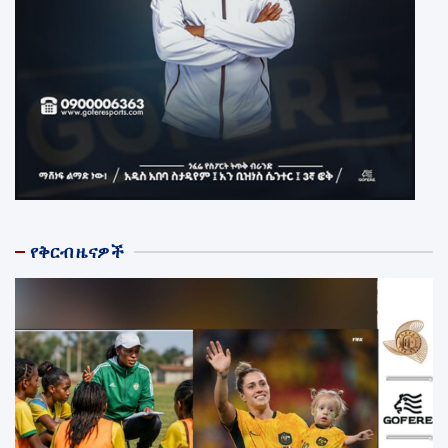
የቅርብ ዜናዎች