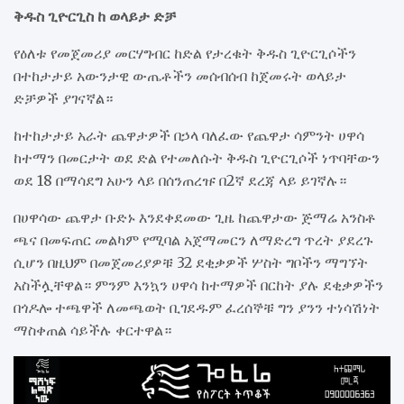
ቅዱስ ጊዮርጊስ ከ ወላይታ ድቻ
የዕለቱ የመጀመሪያ መርሃግብር ከድል የታረቁት ቅዱስ ጊዮርጊሶችን
በተከታታይ አውንታዊ ውጤቶችን መሰብሰብ ከጀመሩት ወላይታ
ድቻዎች ያገናኛል።
ከተከታታይ አራት ጨዋታዎች በኃላ ባለፈው የጨዋታ ሳምንት ሀዋሳ
ከተማን በመርታት ወደ ድል የተመለሱት ቅዱስ ጊዮርጊሶች ነጥባቸውን
ወደ 18 በማሳደግ አሁን ላይ በሰንጠረዡ በ2ኛ ደረጃ ላይ ይገኛሉ።
በሀዋሳው ጨዋታ ቡድኑ እንደቀደመው ጊዜ ከጨዋታው ጅማሬ አንስቶ
ጫና በመፍጠር መልካም የሚባል አጀማመርን ለማድረግ ጥረት ያደረጉ
ሲሆን በዚህም በመጀመሪያዎቹ 32 ደቂቃዎች ሦስት ግቦችን ማግኘት
አስችሏቸዋል። ምንም እንኳን ሀዋሳ ከተማዎች በርከት ያሉ ደቂቃዎችን
በጎዶሎ ተጫዋች ለመጫወት ቢገደዱም ፈረሰኞቹ ግን ያንን ተነሳሽነት
ማስቀጠል ሳይችሉ ቀርተዋል።