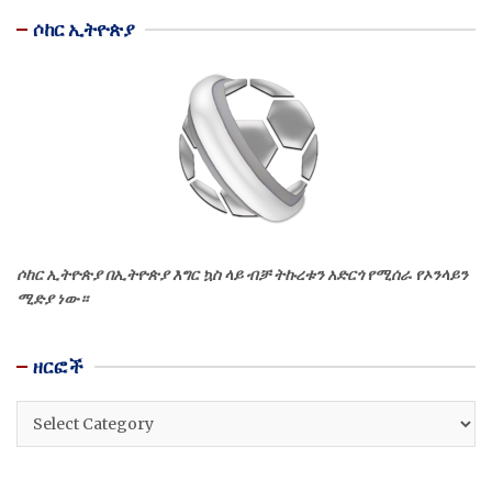
ሶከር ኢትዮጵያ
ሶከር ኢትዮጵያ በኢትዮጵያ እግር ኳስ ላይ ብቻ ትኩረቱን አድርጎ የሚሰራ የኦንላይን
ሚድያ ነው።
ዘርፎች
ዘርፎች