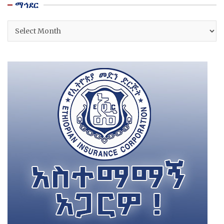
ማኅደር
ማኅደር