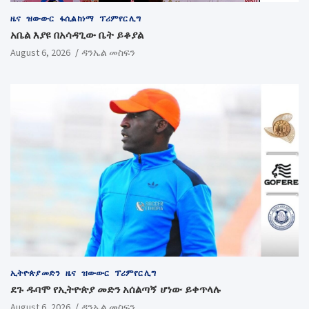
ዜና
ዝውውር
ፋሲል ከነማ
ፕሪምየር ሊግ
አቤል እያዩ በአሳዳጊው ቤት ይቆያል
August 6, 2026
ዳንኤል መስፍን
ኢትዮጵያ መድን
ዜና
ዝውውር
ፕሪምየር ሊግ
ደጉ ዱባሞ የኢትዮጵያ መድን አሰልጣኝ ሆነው ይቀጥላሉ
August 6, 2026
ዳንኤል መስፍን