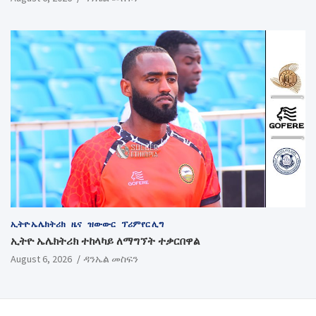
ኢትዮ ኤሌክትሪክ
ዜና
ዝውውር
ፕሪምየር ሊግ
ኢትዮ ኤሌክትሪክ ተከላካይ ለማግኘት ተቃርበዋል
August 6, 2026
ዳንኤል መስፍን