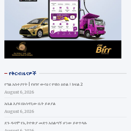
የቅርብ ዜናዎች
የግል አስተያየት | የዘገየ ውሳኔና የባከነ ዕድል ፤ ክፍል 2
August 6, 2026
አቤል እያዩ በአሳዳጊው ቤት ይቆያል
August 6, 2026
ደጉ ዱባሞ የኢትዮጵያ መድን አሰልጣኝ ሆነው ይቀጥላሉ
August 6, 2026