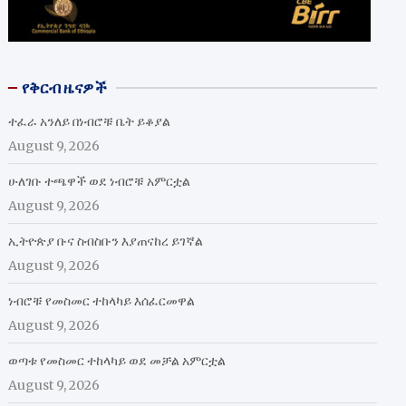
የቅርብ ዜናዎች
ተፈራ አንለይ በነብሮቹ ቤት ይቆያል
August 9, 2026
ሁለገቡ ተጫዋች ወደ ነብሮቹ አምርቷል
August 9, 2026
ኢትዮጵያ ቡና ስብስቡን እያጠናከረ ይገኛል
August 9, 2026
ነብሮቹ የመስመር ተከላካይ እሰፈርመዋል
August 9, 2026
ወጣቱ የመስመር ተከላካይ ወደ መቻል አምርቷል
August 9, 2026