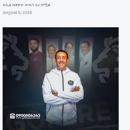
ፋሲል አበባየሁ ውሉን አራዝሟል
August 8, 2026