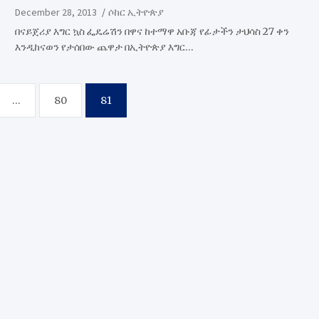
December 28, 2013
ሶከር ኢትዮጵያ
በናይጀሪያ እግር ኳስ ፌዴሬሽን በዋና ከተማዋ አቡጃ የፊታችን ታህሳስ 27 ቀን
እንዲከናወን የታሰበው ጨዋታ በኢትዮጵያ እግር…
…
80
81