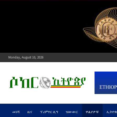
Skip
to
content
Monday, August 10, 2026
ሶከር ኢትዮጵያ
የኢትዮጵያ እግርኳስ ድምፅ !
መነሻ
ዜና
ፕሪምየር ሊግ
ዝውውር
ዋልያዎቹ
ኢትዮ