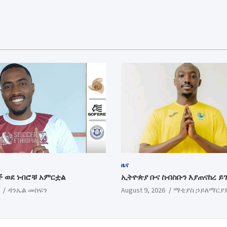
ዜና
 ወደ ነብሮቹ አምርቷል
ኢትዮጵያ ቡና ስብስቡን እያጠናከረ ይ
ዳንኤል መስፍን
August 9, 2026
ማቲያስ ኃይለማርያ