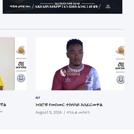
ዜና
ገኛል
ነብሮቹ የመስመር ተከላካይ እሰፈርመዋል
ም
August 9, 2026
ዳንኤል መስፍን