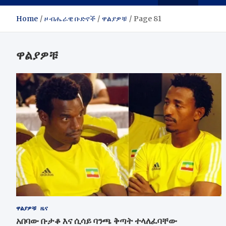
Home
ዞ ብሔራዊ ቡድኖች
ዋልያዎቹ
Page 81
ዋልያዎቹ
ዋልያዎቹ
ዜና
አበባው ቡታቆ እና ሲሳይ ባንጫ ቅጣት ተላለፈባቸው