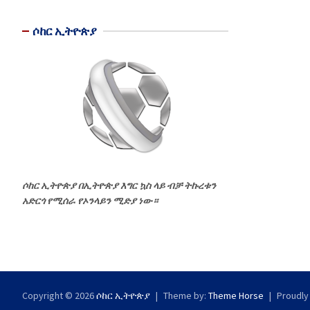
ሶከር ኢትዮጵያ
ሶከር ኢትዮጵያ በኢትዮጵያ እግር ኳስ ላይ ብቻ ትኩረቱን
አድርጎ የሚሰራ የኦንላይን ሚድያ ነው።
Copyright © 2026
ሶከር ኢትዮጵያ
Theme by:
Theme Horse
Proudly