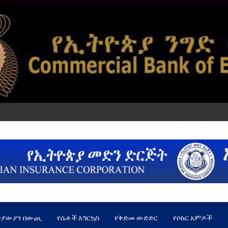
ጵያውያን በውጪ
የሴቶች እግርኳስ
የቅድመ ውድድር
የሶከር አምዶች