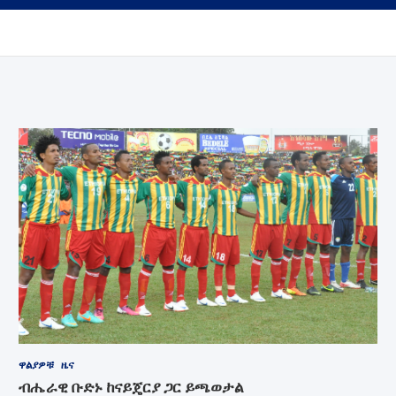
ዋልያዎቹ
ዜና
ብሔራዊ ቡድኑ ከናይጄርያ ጋር ይጫወታል