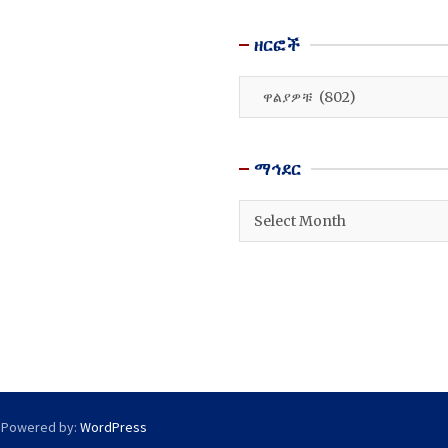
ዘርፎች
ዘርፎች
ማኅደር
ማኅደር
 Powered by:
WordPress