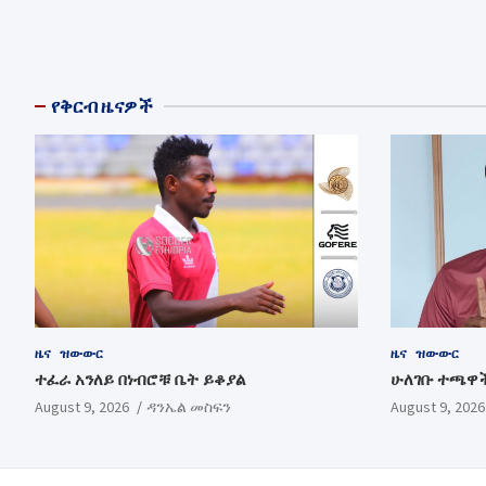
የቅርብ ዜናዎች
ዜና
ዝውውር
ዜና
ዝውውር
ተፈራ አንለይ በነብሮቹ ቤት ይቆያል
ሁለገቡ ተጫዋች
August 9, 2026
ዳንኤል መስፍን
August 9, 2026