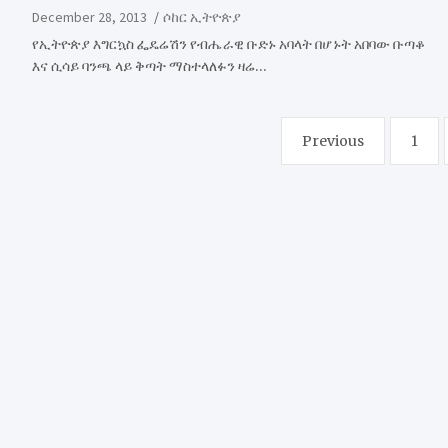
December 28, 2013
ሶከር ኢትዮጵያ
የኢትዮጵያ እግርኳስ ፌዴሬሽን የብሔራዊ ቡድኑ አባላት በሆኑት አበባው ቡጣቆ
እና ሲሳይ ባንጫ ላይ ቅጣት ማስተላለፉን ዛሬ…
Posts
Previous
1
pagination