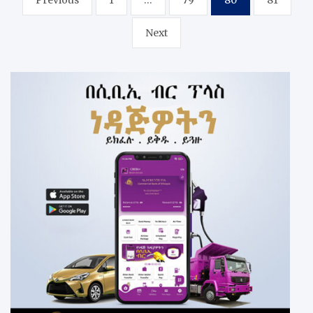
Previous
1
…
79
80
81
pagination
Next