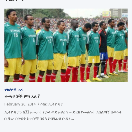
ዋልያዎቹ
ዜና
ተጫዋቾች ምን አሉ?
February 26, 2014
ሶከር ኢትዮጵያ
ኢትዮጵያን ከ31 አመታት በኃላ ወደ አፍሪካ መድረክ የመለሱት አሰልጣኝ ሰውነት
ቢሻው ስንብት ከተሰማ በኃላ የብሄራዊ ቡድኑ…