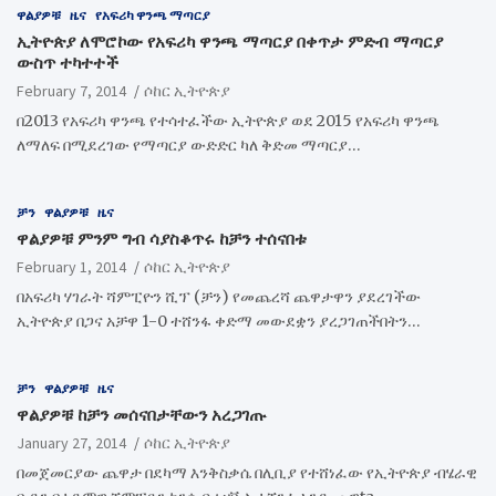
ዋልያዎቹ
ዜና
የአፍሪካ ዋንጫ ማጣርያ
ኢትዮጵያ ለሞሮኮው የአፍሪካ ዋንጫ ማጣርያ በቀጥታ ምድብ ማጣርያ
ውስጥ ተካተተች
February 7, 2014
ሶከር ኢትዮጵያ
በ2013 የአፍሪካ ዋንጫ የተሳተፈችው ኢትዮጵያ ወደ 2015 የአፍሪካ ዋንጫ
ለማለፍ በሚደረገው የማጣርያ ውድድር ካለ ቅድመ ማጣርያ…
ቻን
ዋልያዎቹ
ዜና
ዋልያዎቹ ምንም ግብ ሳያስቆጥሩ ከቻን ተሰናበቱ
February 1, 2014
ሶከር ኢትዮጵያ
በአፍሪካ ሃገራት ሻምፒዮን ሺፕ (ቻን) የመጨረሻ ጨዋታዋን ያደረገችው
ኢትዮጵያ በጋና አቻዋ 1-0 ተሸንፋ ቀድማ መውደቋን ያረጋገጠችበትን…
ቻን
ዋልያዎቹ
ዜና
ዋልያዎቹ ከቻን መሰናበታቸውን አረጋገጡ
January 27, 2014
ሶከር ኢትዮጵያ
በመጀመርያው ጨዋታ በደካማ እንቅስቃሴ በሊቢያ የተሸነፈው የኢትዮጵያ ብሄራዊ