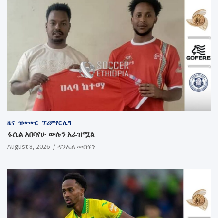
ዜና
ዝውውር
ፕሪምየር ሊግ
ፋሲል አበባየሁ ውሉን አራዝሟል
August 8, 2026
ዳንኤል መስፍን