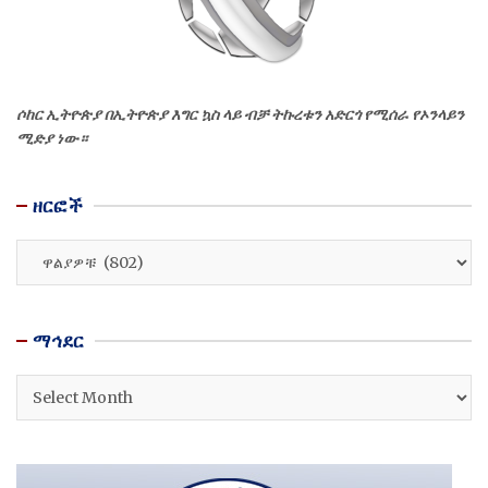
ሶከር ኢትዮጵያ በኢትዮጵያ እግር ኳስ ላይ ብቻ ትኩረቱን አድርጎ የሚሰራ የኦንላይን
ሚድያ ነው።
ዘርፎች
ዘርፎች
ማኅደር
ማኅደር