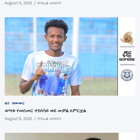
August 9, 2026
ዳንኤል መስፍን
ዜና
ዝውውር
ወጣቱ የመስመር ተከላካይ ወደ መቻል አምርቷል
August 9, 2026
ዳንኤል መስፍን