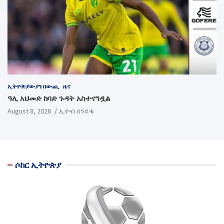
ኢትዮጵያውያን በውጪ
ዜና
ዓሊ አህመድ ከባድ ጉዳት አስተናግዷል
August 8, 2026
ኢዮብ ሰንደቁ
ሶከር ኢትዮጵያ