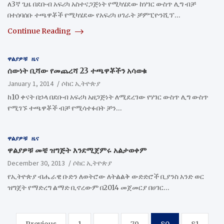
ለ3ኛ ጊዜ በደቡብ አፍሪካ አስተናጋጅነት የሚካሄደው ከሃገር ውስጥ ሊግ ብቻ
በተሰባሰቡ ተጫዋቾች የሚካሄደው የአፍሪካ ሀገራት ቻምፒዮንሺፕ…
Continue Reading
ዋልያዎቹ
ዜና
ሰውነት ቢሻው የመጨረሻ 23 ተጫዋቾችን አሳወቁ
January 1, 2014
ሶከር ኢትዮጵያ
ከ10 ቀናት በኃላ በደቡብ አፍሪካ አዘጋጅነት ለሚደረገው የሃገር ውስጥ ሊግ ውስጥ
የሚገኙ ተጫዋቾች ብቻ የሚሳተፉበት ቻን…
ዋልያዎቹ
ዜና
ዋልያዎቹ መቼ ዝግጅት እንደሚጀምሩ አልታወቀም
December 30, 2013
ሶከር ኢትዮጵያ
የኢትዮጵያ ብሔራዊ ቡድን ለወትሮው ለትልልቅ ውድድሮች ቢያንስ አንድ ወር
ዝግጀት የማድረግ ልማድ ቢኖረውም በ2014 መጀመርያ በሀገር…
Posts