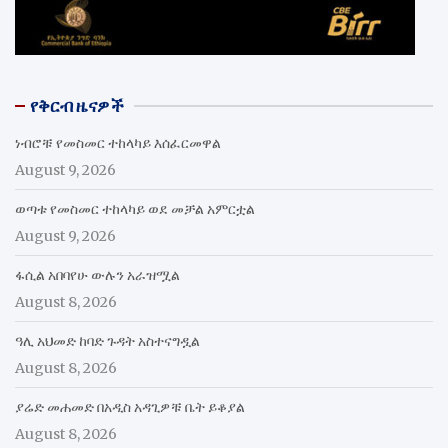
የቅርብ ዜናዎች
ነብሮቹ የመስመር ተከላካይ እሰፈርመዋል
August 9, 2026
ወጣቱ የመስመር ተከላካይ ወደ መቻል አምርቷል
August 9, 2026
ፋሲል አበባየሁ ውሉን አራዝሟል
August 8, 2026
ዓሊ አህመድ ከባድ ጉዳት አስተናግዷል
August 8, 2026
ያሬድ መሐመድ በአዲስ አዳጊዎቹ ቤት ይቆያል
August 8, 2026