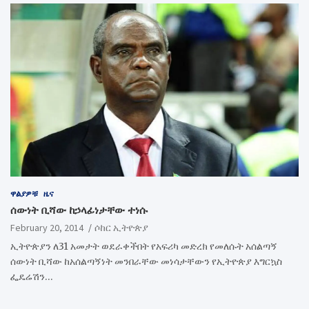
ዋልያዎቹ
ዜና
ሰውነት ቢሻው ከኃላፊነታቸው ተነሱ
February 20, 2014
ሶከር ኢትዮጵያ
ኢትዮጵያን ለ31 አመታት ወደራቀችበት የአፍሪካ መድረክ የመለሱት አሰልጣኝ
ሰውነት ቢሻው ከአሰልጣኝነት መንበራቸው መነሳታቸውን የኢትዮጵያ እግርኳስ
ፌዴሬሽን…