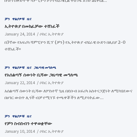
ቡድን በቀድሞዋ ሻምፒዮን ኮንጎ ብራዛቪል ተሸንፋ አንድ ጨዋta…
ቻን
ዋልያዎቹ
ዜና
ኢትዮጵያ በመክፈቻው ተሸነፈች
January 24, 2014
ሶከር ኢትዮጵያ
በ3ኛው የአፍሪካ ሻምፒዮን ሺፕ (ቻን) የኢትዮጵያ ብሄራዊ ቡድን በሊበያ 2-0
ተሸነፈች፡፡
ቻን
ዋልያዎቹ
ዜና
ጋዜጣዊ መግለጫ
የአሰልጣኝ ሰውነት ቢሻው ጋዜጣዊ መግለጫ
January 22, 2014
ሶከር ኢትዮጵያ
አሰልጣኝ ሰውነት ቢሻው ለሦስተኛ ጊዜ በደቡብ አፍሪካ አስተናጋጅነት ለሚካሄደውና
በሀገር ውስጥ ሊጎች ብቻ የሚገኙ ተጫዋቾችን ለሚያሳትፈው…
ቻን
ዋልያዎቹ
ዜና
የቻን ስብስብን ተዋወቋቸው
January 10, 2014
ሶከር ኢትዮጵያ