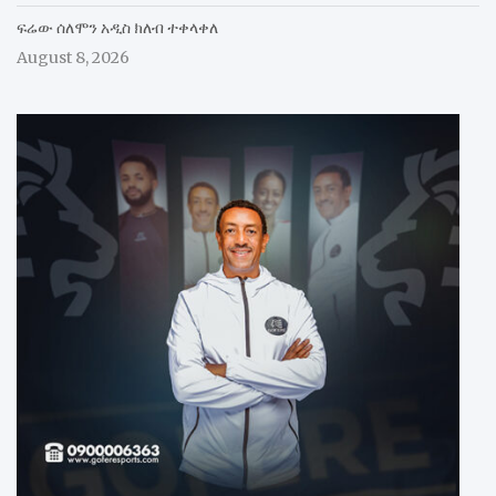
ፍሬው ሰለሞን አዲስ ክለብ ተቀላቀለ
August 8, 2026