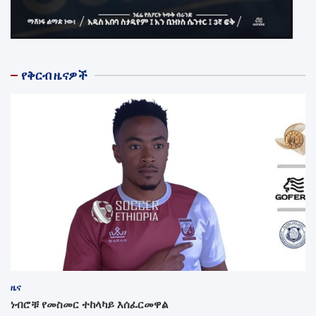
የቅርብ ዜናዎች
ዜና
ነብሮቹ የመስመር ተከላካይ እሰፈርመዋል