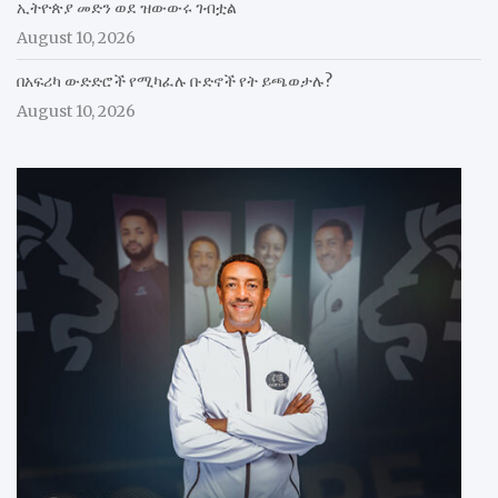
ኢትዮጵያ መድን ወደ ዝውውሩ ገብቷል
August 10, 2026
በአፍሪካ ውድድሮች የሚካፈሉ ቡድኖች የት ይጫወታሉ?
August 10, 2026