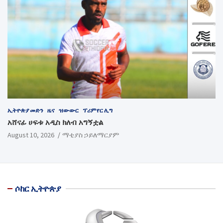
ኢትዮጵያ መድን
ዜና
ዝውውር
ፕሪምየር ሊግ
አሸናፊ ሀፍቱ አዲስ ክለብ አግኝቷል
August 10, 2026
ማቲያስ ኃይለማርያም
ሶከር ኢትዮጵያ