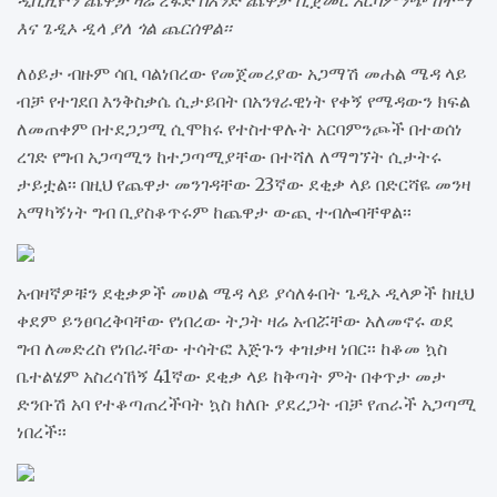
ዲቪዚዮን ጨዋታ ዛሬ ረፋድ በአንድ ጨዋታ ሲጀመር አርባምንጭ ከተማ
እና ጌዲኦ ዲላ ያለ ጎል ጨርሰዋል፡፡
ለዕይታ ብዙም ሳቢ ባልነበረው የመጀመሪያው አጋማሽ መሐል ሜዳ ላይ
ብቻ የተገደበ እንቅስቃሴ ሲታይበት በአንፃራዊነት የቀኝ የሜዳውን ክፍል
ለመጠቀም በተደጋጋሚ ሲሞክሩ የተስተዋሉት አርባምንጮች በተወሰነ
ረገድ የግብ አጋጣሚን ከተጋጣሚያቸው በተሻለ ለማግኘት ሲታትሩ
ታይቷል፡፡ በዚህ የጨዋታ መንገዳቸው 23ኛው ደቂቃ ላይ በድርሻዬ መንዛ
አማካኝነት ግብ ቢያስቆጥሩም ከጨዋታ ውጪ ተብሎባቸዋል፡፡
አብዛኛዎቹን ደቂቃዎች መሀል ሜዳ ላይ ያሳለፉበት ጌዲኦ ዲላዎች ከዚህ
ቀደም ይንፀባረቅባቸው የነበረው ትጋት ዛሬ አብሯቸው አለመኖሩ ወደ
ግብ ለመድረስ የነበራቸው ተሳትፎ እጅጉን ቀዝቃዛ ነበር፡፡ ከቆመ ኳስ
ቤተልሄም አስረሳኸኝ 41ኛው ደቂቃ ላይ ከቅጣት ምት በቀጥታ መታ
ድንቡሽ አባ የተቆጣጠረችባት ኳስ ክለቡ ያደረጋት ብቻ የጠራች አጋጣሚ
ነበረች፡፡