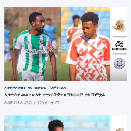
ኢትዮጵያ መድን
ዜና
ዝውውር
ፕሪምየር ሊግ
ኢትዮጵያ መድን ሁለት ተጫዋቾችን ለማስፈረም ተስማምቷል
August 10, 2026
ዳንኤል መስፍን