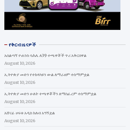
የቅርብ ዜናዎች
አሰልጣኝ ዮሐንስ ሳሕሌ ለ39 ተጫዋቾች ጥሪ አቅርበዋል
August 10, 2026
ኢትዮጵያ መድን የተከላካዩን ውል ለማራዘም ተስማምቷል
August 10, 2026
ኢትዮጵያ መድን ሁለት ተጫዋቾችን ለማስፈረም ተስማምቷል
August 10, 2026
አሸናፊ ሀፍቱ አዲስ ክለብ አግኝቷል
August 10, 2026