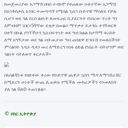
ከመጀመሪያው አጋማሽ በባሰ ተዳክሞ የቀጠለው ሁለተኛው አጋማሽ
ከእንቅስቃሴ አንፃር ተመጣጣኝ የሚባል ጊዜን ቡድኖቹ ማሳለፍ የቻሉ
ሲሆን ወደ ጎል ደርሶ ልዩነት ለመፍጠር ሲያደርጉት የነበረው ጥረት ግን
እምብዛም ነበር፡፡59ኛው ደቂቃ በመልሶ ማጥቃተ ይታገሱ ተገኝወርቅ
በቀኝ በኩል ያገኘችሁን ኳስ በፍጥነት ወደ ግብ ክልል ስታሻማ ቱሪስት
ለማ አግኝታው ወደ ጎል ብትመታው ግብ ጠባቂዋ ድንቡሽ የመለሰችባት
ምናልባት ጌዲኦ ዲላን መሪ ለማድረግ የሰፋ ዕድል የነበራት ብትሆንም ወደ
ጎልነት ሳትለወጥ ቀርታለች፡፡
በአሰልቺነቱ የዘለቀው ቀሪው የቡድኖቹ ጨዋታ ኳስን ሜዳ ለማንሸራሸር
ከሚደረጉ ሁነቶች ውጪ ሊጠቀሱ የሚችሉ ሙከራዎችን ሳንመለከት
ያለ ጎል 0ለ0 ተጠናቋል፡፡
© ሶከር ኢትዮጵያ