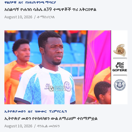
ዋልያዎቹ
ዜና
የአፍሪካ ዋንጫ ማጣርያ
አሰልጣኝ ዮሐንስ ሳሕሌ ለ39 ተጫዋቾች ጥሪ አቅርበዋል
August 10, 2026
ቶማስ ቦጋለ
ኢትዮጵያ መድን
ዜና
ዝውውር
ፕሪምየር ሊግ
ኢትዮጵያ መድን የተከላካዩን ውል ለማራዘም ተስማምቷል
August 10, 2026
ዳንኤል መስፍን