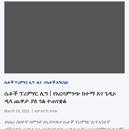
ሴቶች ፕሪምየር ሊግ
ዜና
የሴቶች እግርኳስ
ሴቶች ፕሪምየር ሊግ | የአርባምንጭ ከተማ እና ጌዲኦ
ዲላ ጨዋታ ያለ ጎል ተጠናቋል
March 16, 2021
ቴዎድሮስ ታከለ
የአስራ ሰባተኛ ሳምንት የኢትዮጵያ ሴቶች ፕሪምየር ሊግ አንደኛ