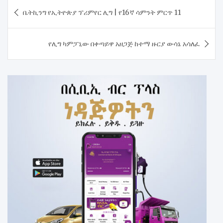
Post
ቤትኪንግ የኢትዮጵያ ፕሪምየር ሊግ | የ16ኛ ሳምንት ምርጥ 11
navigation
የሊግ ካምፓኒው በቀጣይዋ አዘጋጅ ከተማ ዙርያ ውሳኔ አሳለፈ