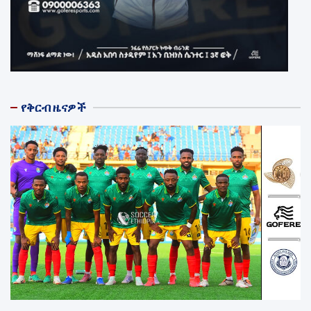
የቅርብ ዜናዎች