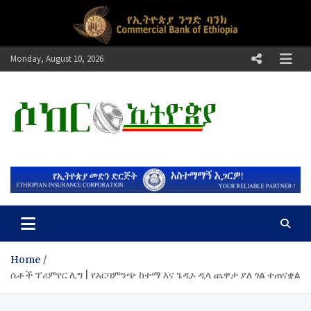
Skip
to
content
Monday, August 10, 2026
ሶከር ኢትዮጵያ
የኢትዮጵያ እግርኳስ ድምፅ !
Home
ሴቶች ፕሪምየር ሊግ | የአርባምንጭ ከተማ እና ጌዲኦ ዲላ ጨዋታ ያለ ጎል ተጠናቋል