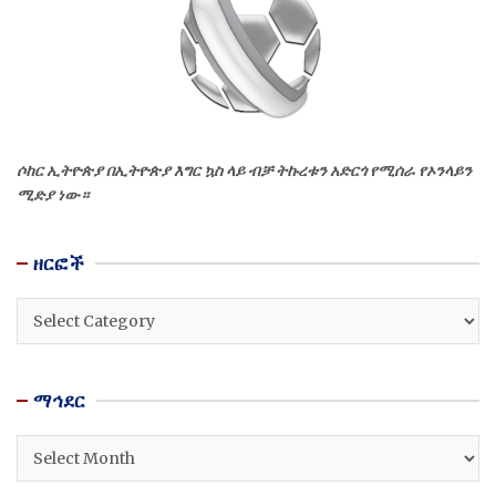
ሶከር ኢትዮጵያ በኢትዮጵያ እግር ኳስ ላይ ብቻ ትኩረቱን አድርጎ የሚሰራ የኦንላይን
ሚድያ ነው።
ዘርፎች
ዘርፎች
ማኅደር
ማኅደር