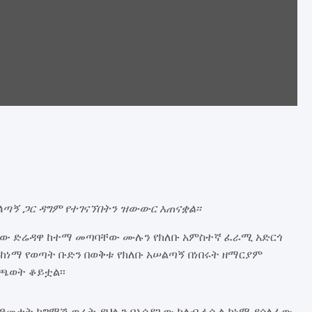
ኝ ጋር ዳግም የተገናኘበትን ዝውውር አጠናቋል፡፡
ለው ድሬዳዋ ከተማ መጣባቸው ሙሉን የክለቡ አምስተኛ ፈራሚ አድርጎ
ነማ የወጣት ቡድን በወቅቱ የክለቡ አሠልጣኝ በነበሩት ዘማርያም
ጫወት ቆይቷል፡፡
 ዓመታት ከግማሽ ወራት ያህሉን በአሳዳጊው ክለብ ፋሲል ከነማ ያሳለፈው