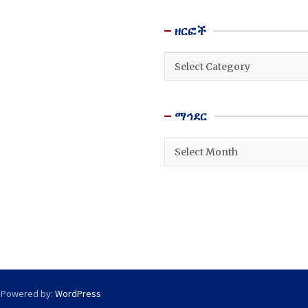
ዘርፎች
ዘርፎች
ማኅደር
ማኅደር
 Powered by:
WordPress