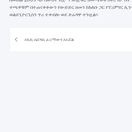
ተጫዋቹም በተጠናቀቀውን የውድድር ዘመን ከክለቡ ጋር የፕሪምየር ሊጉን
ወልደጊዮርጊስን ጥሪ ተቀብሎ ወደ ድሬዳዋ ተጉዟል፡፡
Post
ኦኪኪ አፎላቢ ፊርማውን አኑሯል
navigation