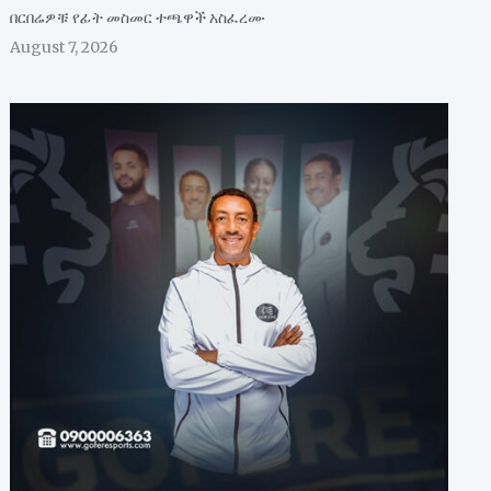
በርበሬዎቹ የፊት መስመር ተጫዋች አስፈረሙ
August 7, 2026