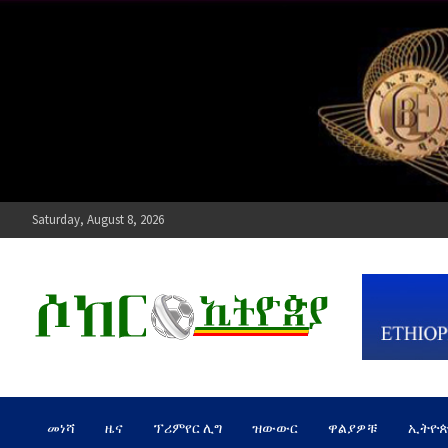
Skip
to
content
Saturday, August 8, 2026
ሶከር ኢትዮጵያ
የኢትዮጵያ እግርኳስ ድምፅ !
መነሻ
ዜና
ፕሪምየር ሊግ
ዝውውር
ዋልያዎቹ
ኢትዮ