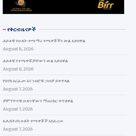
የቅርብ ዜናዎች
ሐይቆቹ የሁለት ተጫማሪ ተጫዋቾችን ውል አድሰዋል
August 8, 2026
ሐይቆቹ የተጫዋቾቻቸውን ውል አድሰዋል
August 8, 2026
የሄኖክ አርፊጮ እና ነብሮቹ ጋብቻ ይቀጥላል
August 7, 2026
ቻምፕዮኖቹ ቡድናቸውን ማጠናከር ቀጥለዋል
August 7, 2026
ኤሌክትሪክ ሁለት ተጫዋቾች አስፈረመ
August 7, 2026