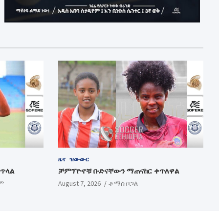
ዜና
ዝውውር
ቀጥላል
ቻምፕዮኖቹ ቡድናቸውን ማጠናከር ቀጥለዋል
ም
August 7, 2026
ቶማስ ቦጋለ