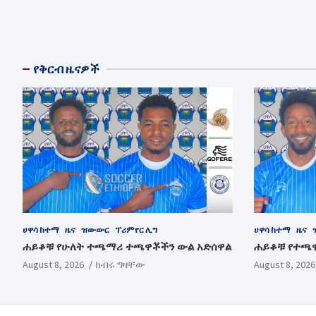
የቅርብ ዜናዎች
ሀዋሳ ከተማ
ዜና
ዝውውር
ፕሪምየር ሊግ
ሀዋሳ ከተማ
ዜና
ሐይቆቹ የሁለት ተጫማሪ ተጫዋቾችን ውል አድሰዋል
ሐይቆቹ የተጫ
August 8, 2026
ክብሩ ግዛቸው
August 8, 2026