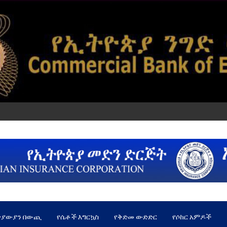
ጵያውያን በውጪ
የሴቶች እግርኳስ
የቅድመ ውድድር
የሶከር አምዶች