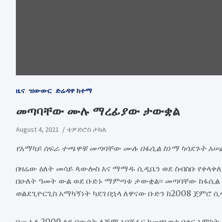
ዜና
ዝውውር
ድሬዳዋ ከተማ
መጣባቸው ሙሉ ማረፊያው ታውቋል
August 4, 2021
ቴዎድሮስ ታከለ
የአማካይ ስፍራ ተጫዋቹ መጣባቸው ሙሉ በፋሲል ከነማ ካሳደጉት አሠልጣ
በዛሬው ዕለት መሳይ ጳውሎስ እና ማማዱ ሲዲቤን ወደ ስብስቡ የቀላቀ
በሁለት ዓመት ውል ወደ ቡድኑ ማምጣቱ ታውቋል፡፡ መጣባቸው ከፋሲል ከ
ወልደጊዮርጊስ አማካኝነት ካደገ በኋላ ለዋናው ቡድን ከ2008 ጀምሮ ሲ
በመሐል 2009 ላይ በውሰት ለጅማ አባጅፋር ከመጫወቱ በቀር አምስት