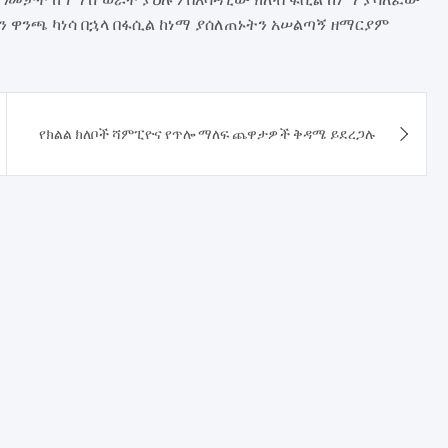
 ዋንጫ ካነሳ በኋላ በፋሲል ከነማ ያሰለጠኑትን አሠልጣኝ ዘማርያም
የክልል ክለቦች ሻምፒዮና የጥሎ ማለፍ ጨዋታዎች ቅዳሜ ይደረጋሉ