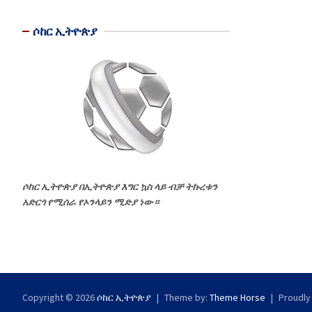
ሶከር ኢትዮጵያ
ሶከር ኢትዮጵያ በኢትዮጵያ እግር ኳስ ላይ ብቻ ትኩረቱን
አድርጎ የሚሰራ የኦንላይን ሚድያ ነው።
Copyright © 2026
ሶከር ኢትዮጵያ
Theme by:
Theme Horse
Proudly