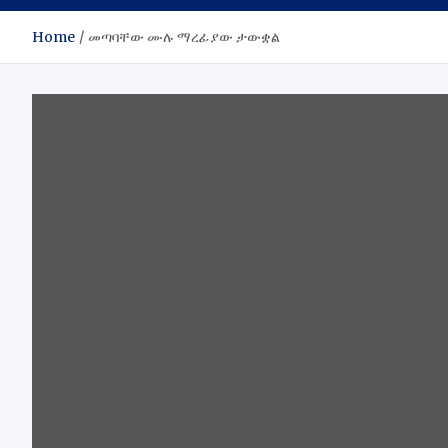
Home
መጣባቸው ሙሉ ማረፊያው ታውቋል