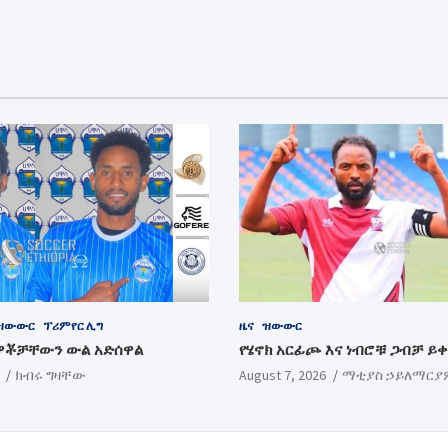
ዝውውር
ፕሪምየር ሊግ
ዜና
ዝውውር
ዋቾቻቸውን ውል አድሰዋል
የሄኖክ አርፊጮ እና ነብሮቹ ጋብቻ ይ
ክብሩ ግዛቸው
August 7, 2026
ማቲያስ ኃይለማርያ