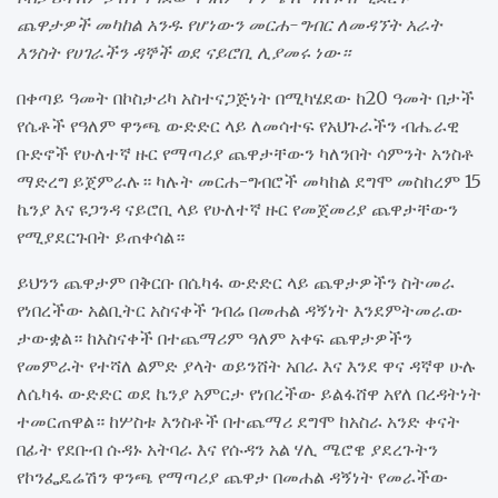
ጨዋታዎች መካከል አንዱ የሆነውን መርሐ-ግብር ለመዳኘት አራት
እንስት የሀገራችን ዳኞች ወደ ናይሮቢ ሊያመሩ ነው።
በቀጣይ ዓመት በኮስታሪካ አስተናጋጅነት በሚካሄደው ከ20 ዓመት በታች
የሴቶች የዓለም ዋንጫ ውድድር ላይ ለመሳተፍ የአህጉራችን ብሔራዊ
ቡድኖች የሁለተኛ ዙር የማጣሪያ ጨዋታቸውን ካለንበት ሳምንት አንስቶ
ማድረግ ይጀምራሉ። ካሉት መርሐ-ግብሮች መካከል ደግሞ መስከረም 15
ኬንያ እና ዩጋንዳ ናይሮቢ ላይ የሁለተኛ ዙር የመጀመሪያ ጨዋታቸውን
የሚያደርጉበት ይጠቀሳል።
ይህንን ጨዋታም በቅርቡ በሴካፋ ውድድር ላይ ጨዋታዎችን ስትመራ
የነበረችው አልቢትር አስናቀች ገብሬ በመሐል ዳኝነት እንደምትመራው
ታውቋል። ከአስናቀች በተጨማሪም ዓለም አቀፍ ጨዋታዎችን
የመምራት የተሻለ ልምድ ያላት ወይንሸት አበራ እና እንደ ዋና ዳኛዋ ሁሉ
ለሴካፋ ውድድር ወደ ኬንያ አምርታ የነበረችው ይልፋሸዋ አየለ በረዳትነት
ተመርጠዋል። ከሦስቱ እንስቶች በተጨማሪ ደግሞ ከአስራ አንድ ቀናት
በፊት የደቡብ ሱዳኑ አትባራ እና የሱዳን አል ሃሊ ሜሮዌ ያደረጉትን
የኮንፌዴሬሽን ዋንጫ የማጣሪያ ጨዋታ በመሐል ዳኝነት የመራችው