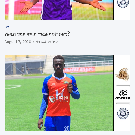
ዜና
የአዲስ ግደይ ቀጣይ ማረፊያ የት ይሆን?
August 7, 2026
ዳንኤል መስፍን