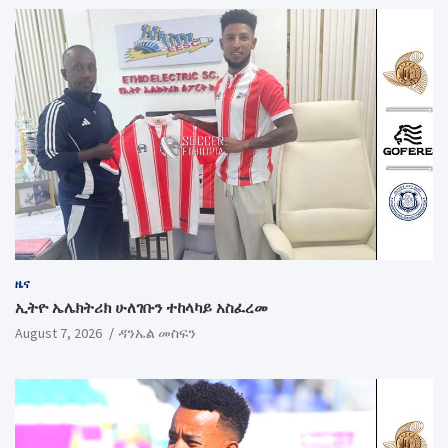
ዜና
ኢትዮ ኤሌክትሪክ ሁለገቡን ተከላካይ አስፈረመ
August 7, 2026
ዳንኤል መስፍን