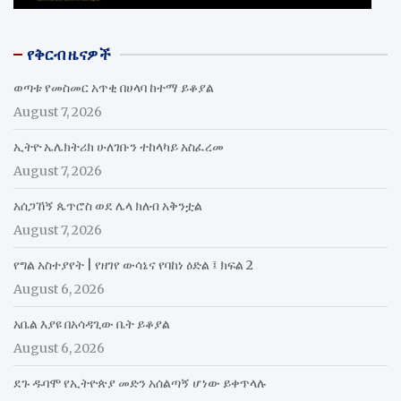
የቅርብ ዜናዎች
ወጣቱ የመስመር አጥቂ በሀላባ ከተማ ይቆያል
August 7, 2026
ኢትዮ ኤሌክትሪክ ሁለገቡን ተከላካይ አስፈረመ
August 7, 2026
አሰጋኸኝ ጴጥሮስ ወደ ሌላ ክለብ አቅንቷል
August 7, 2026
የግል አስተያየት | የዘገየ ውሳኔና የባከነ ዕድል ፤ ክፍል 2
August 6, 2026
አቤል እያዩ በአሳዳጊው ቤት ይቆያል
August 6, 2026
ደጉ ዱባሞ የኢትዮጵያ መድን አሰልጣኝ ሆነው ይቀጥላሉ