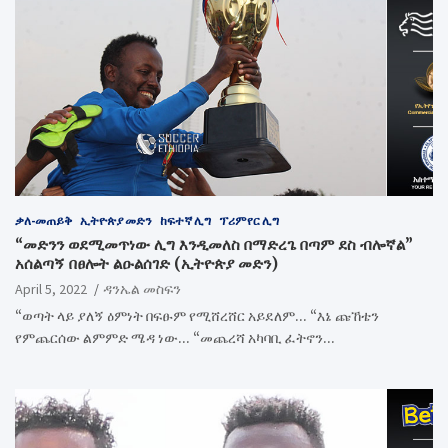
ቃለ-መጠይቅ
ኢትዮጵያ መድን
ከፍተኛ ሊግ
ፕሪምየር ሊግ
“መድንን ወደሚመጥነው ሊግ እንዲመለስ በማድረጌ በጣም ደስ ብሎኛል”
አሰልጣኝ በፀሎት ልዑልሰገድ (ኢትዮጵያ መድን)
April 5, 2022
ዳንኤል መስፍን
“ወጣት ላይ ያለኝ ዕምነት በፍፁም የሚሸረሸር አይደለም… “እኔ ጩኸቴን
የምጨርሰው ልምምድ ሜዳ ነው… “መጨረሻ አካባቢ ፈትኖን…