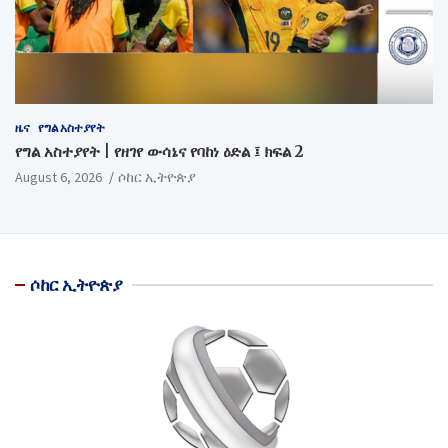
ዜና
የግል አስተያየት
የግል አስተያየት | የዘገየ ውሳኔና የባከነ ዕድል ፤ ክፍል 2
August 6, 2026
ሶከር ኢትዮጵያ
ሶከር ኢትዮጵያ