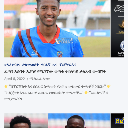
ሀዲያ ሆሳዕና
ቃለ-መጠይቅ
ተስፈኛ
ዜና
ፕሪምየር ሊግ
ፈጣን እድገት እያሳየ የሚገኘው ወጣቱ ተከላካይ ቃለአብ ውብሸት
April 6, 2022
ሚካኤል ለገሠ
”በፕሮጀክት እና በሰፈር ስጫወት የአጥቂ መስመር ተጫዋች ነበርኩ”
”ከልጅነቴ እንደ አርዐያ አድርጌ የወሰድኩት ተጫዋች…”
”አሠልጣኞቼ
የሚነግሩኝን…