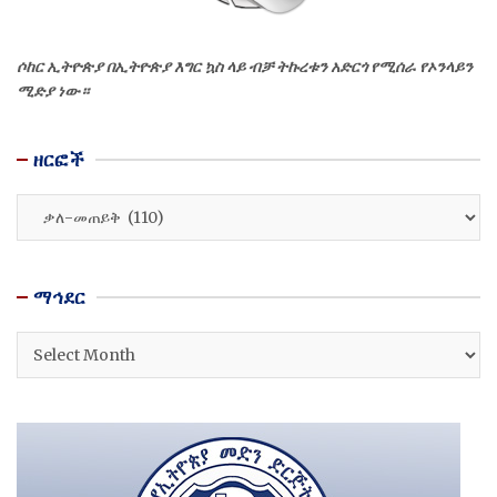
ሶከር ኢትዮጵያ በኢትዮጵያ እግር ኳስ ላይ ብቻ ትኩረቱን አድርጎ የሚሰራ የኦንላይን
ሚድያ ነው።
ዘርፎች
ዘርፎች
ማኅደር
ማኅደር