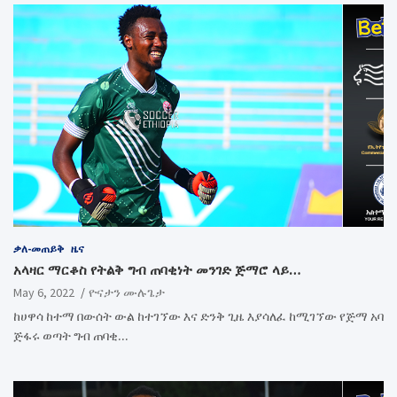
ቃለ-መጠይቅ
ዜና
አላዛር ማርቆስ የትልቅ ግብ ጠባቂነት መንገድ ጅማሮ ላይ…
May 6, 2022
ዮናታን ሙሉጌታ
ከሀዋሳ ከተማ በውሰት ውል ከተገኘው እና ድንቅ ጊዜ እያሳለፈ ከሚገኘው የጅማ አባ
ጅፋሩ ወጣት ግብ ጠባቂ…