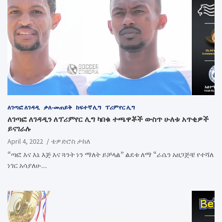
ለገጣፎ ለገዳዲ
ቃለ-መጠይቅ
ከፍተኛ ሊግ
ፕሪምየር ሊግ
ለገጣፎ ለገዳዲን ለፕሪምየር ሊግ ካበቁ ተጫዋቾች ውስጥ ሁለቱ አጥቂዎች
ይናገራሉ
April 4, 2022
ቴዎድሮስ ታከለ
“ጣፎ እና እኔ እጅ እና ጓንት ነን ማለት ይቻላል” ልደቱ ለማ “ራሴን አዘጋጅቼ የተሻለ
ነገር አሳያለሁ…