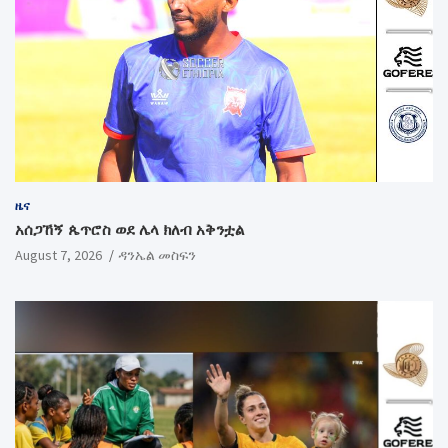
ዜና
አሰጋኸኝ ጴጥሮስ ወደ ሌላ ክለብ አቅንቷል
August 7, 2026
ዳንኤል መስፍን