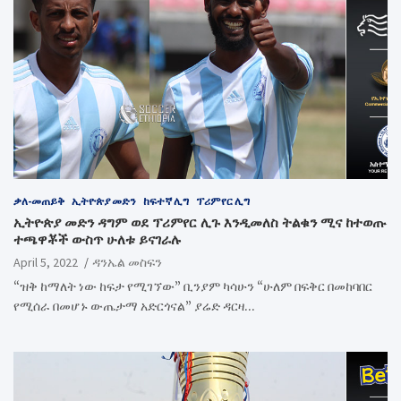
ቃለ-መጠይቅ
ኢትዮጵያ መድን
ከፍተኛ ሊግ
ፕሪምየር ሊግ
ኢትዮጵያ መድን ዳግም ወደ ፕሪምየር ሊጉ እንዲመለስ ትልቁን ሚና ከተወጡ
ተጫዋቾች ውስጥ ሁለቱ ይናገራሉ
April 5, 2022
ዳንኤል መስፍን
“ዝቅ ከማለት ነው ከፍታ የሚገኘው” ቢንያም ካሳሁን “ሁለም በፍቅር በመከባበር
የሚሰራ በመሆኑ ውጤታማ አድርጎናል” ያሬድ ዳርዛ…