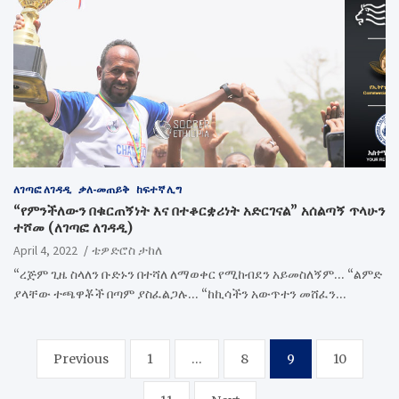
ለገጣፎ ለገዳዲ
ቃለ-መጠይቅ
ከፍተኛ ሊግ
“የምንችለውን በቁርጠኝነት እና በተቆርቋሪነት አድርገናል” አሰልጣኝ ጥላሁን
ተሾመ (ለገጣፎ ለገዳዲ)
April 4, 2022
ቴዎድሮስ ታከለ
“ረጅም ጊዜ ስላለን ቡድኑን በተሻለ ለማወቀር የሚከብደን አይመስለኝም… “ልምድ
ያላቸው ተጫዋቾች በጣም ያስፈልጋሉ… “ከኪሳችን አውጥተን መሸፈን…
Posts
Previous
1
…
8
9
10
pagination