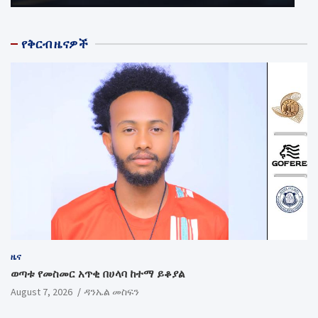
የቅርብ ዜናዎች
ዜና
ወጣቱ የመስመር አጥቂ በሀላባ ከተማ ይቆያል
August 7, 2026
ዳንኤል መስፍን