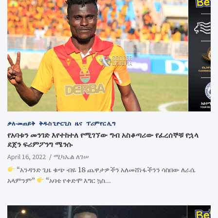
ቃለ-መጠይቅ
ቅዱስ ጊዮርጊስ
ዜና
ፕሪምየር ሊግ
የአባቱን መንገድ እየተከተለ የሚገኘው ግብ አስቆጣሪው የፈረሰኞቹ የኋላ
ደጀን ፍሪምፖንግ ሜንሱ
April 16, 2022
ሚካኤል ለገሠ
“አንዳንድ ጊዜ ቁጭ ብዬ 18 ጨዋታዎችን አለመሸነፋችንን ሳስበው ለራሴ
አላምንም”
“አባቴ የቀድሞ እግር ኳስ…