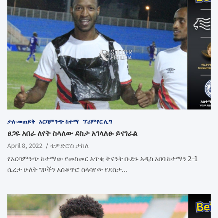
ቃለ-መጠይቅ
አርባምንጭ ከተማ
ፕሪምየር ሊግ
ፀጋዬ አበራ ለየት ስላለው ደስታ አገላለፁ ይናገራል
April 8, 2022
ቴዎድሮስ ታከለ
የአርባምንጭ ከተማው የመስመር አጥቂ ትናንት ቡድኑ አዲስ አበባ ከተማን 2-1
ሲረታ ሁለት ግቦችን አስቆጥሮ ስላሳየው የደስታ…