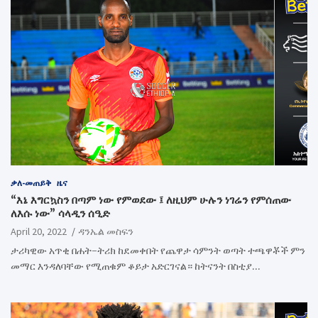
ቃለ-መጠይቅ
ዜና
“እኔ እግርኳስን በጣም ነው የምወደው ፤ ለዚህም ሁሉን ነገሬን የምሰጠው
ለእሱ ነው” ሳላዲን ሰዒድ
April 20, 2022
ዳንኤል መስፍን
ታሪካዊው አጥቂ በሐት-ትሪክ ከደመቀበት የጨዋታ ሳምንት ወጣት ተጫዋቾች ምን
መማር እንዳለባቸው የሚጠቁም ቆይታ አድርገናል። ከትናንት በስቲያ…