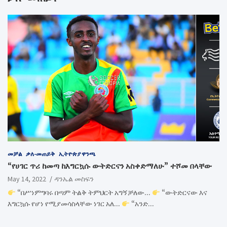
መቻል
ቃለ-መጠይቅ
ኢትዮጵያ ዋንጫ
“የሀገር ጥሪ ከመጣ ከእግርኳሱ ውትድርናን አስቀድማለሁ” ተሾመ በላቸው
May 14, 2022
ዳንኤል መስፍን
“በሥነምግባሩ በጣም ትልቅ ትምህርት አግኝቻለው…
“ውትድርናው እና
እግርኳሱ የሆነ የሚያመሳስላቸው ነገር አለ…
“አንድ…