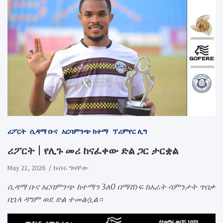
ሪፖርት
ሲዳማ ቡና
አርባምንጭ ከተማ
ፕሪምየር ሊግ
ሪፖርት | የሊጉ መሪ ከናፈቀው ድል ጋር ታርቋል
May 21, 2026
ክብሩ ግዛቸው
ሲዳማ ቡና አርባምንጭ ከተማን 3ለ0 በማሸነፍ ከአራት ሳምንታት ጥበቃ
በኋላ ዳግም ወደ ድል ተመልሷል።