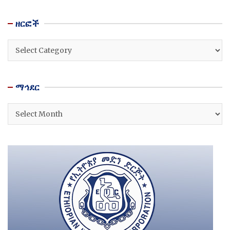
ዘርፎች
ዘርፎች
ማኅደር
ማኅደር