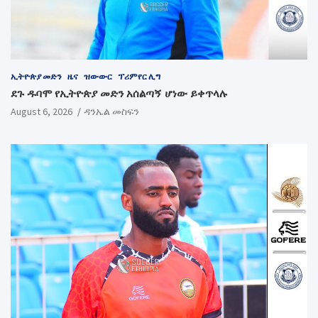
ኢትዮጵያ መድን
ዜና
ዝውውር
ፕሪምየር ሊግ
ደጉ ዱባሞ የኢትዮጵያ መድን አሰልጣኝ ሆነው ይቀጥላሉ
August 6, 2026
ዳንኤል መስፍን