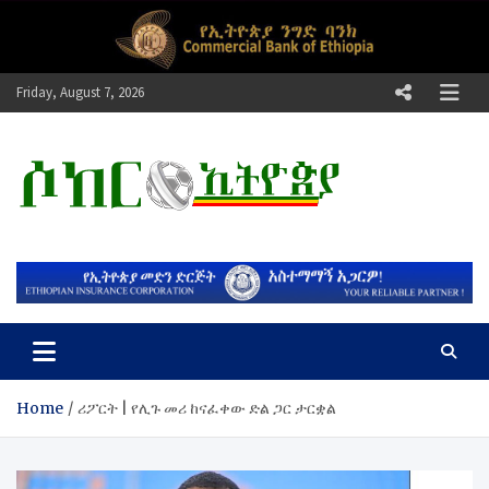
Skip
to
content
Friday, August 7, 2026
ሶከር ኢትዮጵያ
የኢትዮጵያ እግርኳስ ድምፅ !
Home
ሪፖርት | የሊጉ መሪ ከናፈቀው ድል ጋር ታርቋል