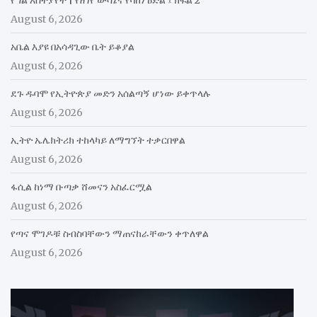
August 6, 2026
አቤል እያዩ በአሳዳጊው ቤት ይቆያል
August 6, 2026
ደጉ ዱባሞ የኢትዮጵያ መድን አሰልጣኝ ሆነው ይቀጥላሉ
August 6, 2026
ኢትዮ ኤሌክትሪክ ተከላካይ ለማግኘት ተቃርበዋል
August 6, 2026
ፋሲል ከነማ ቡጣቃ ሸመናን አስፈርሟል
August 6, 2026
የጣና ሞገዶቹ ስብስባቸውን ማጠናከራቸውን ቀጥለዋል
August 6, 2026