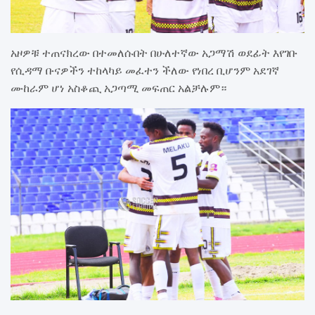
አዞዎቹ ተጠናክረው በተመለሱበት በሁለተኛው አጋማሽ ወደፊት እየገቡ
የሲዳማ ቡናዎችን ተከላካይ መፈተን ችለው የነበረ ቢሆንም አደገኛ
ሙከራም ሆነ አስቆጪ አጋጣሚ መፍጠር አልቻሉም።