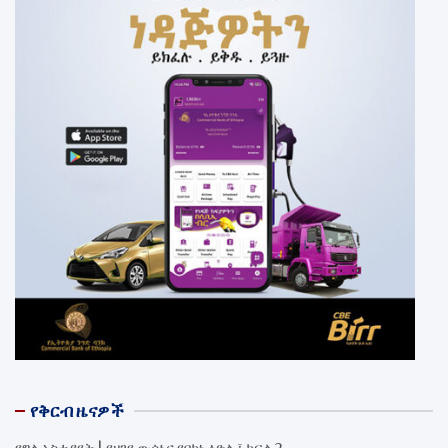
የቅርብ ዜናዎች
የግል አስተያየት | የዘገየ ውሳኔና የባከነ ዕድል ፤ ክፍል 2