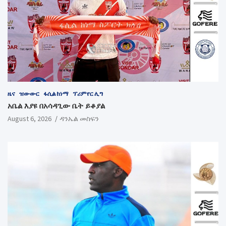
ዜና
ዝውውር
ፋሲል ከነማ
ፕሪምየር ሊግ
አቤል እያዩ በአሳዳጊው ቤት ይቆያል
August 6, 2026
ዳንኤል መስፍን