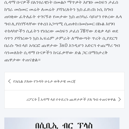
ሲዳማ ቡናዎች በአንፃራዊነት በመልሶ ማጥቃት እየገቡ መስፍን ታፈሰ
ከግራ መስመር መሬት ለመሬት ያሻገረለትን ኳስ ፈድሪክ ኑሲ ከግብ
ጠባቂው ፈትለፊት ተገናኝቶ የመታው ኳስ ጠንካራ ሳይሆን የቀረው ሌላ
ግብ ሊያስገኝላቸው የቀረበ አጋጣሚ ሲጠቀስ በመስመር በኩል እየገባ
ተከላካዮችን ሲፈትን የነበረው መስፍን ታፈሰ 78ኛው ደቂቃ ላይ ወደ
ሳጥን ያሻገረውን ኳስ ኤፍሬም ታምራት ለማውጣት ጥረት ሲያደርግ
በራሱ ግብ ላይ አሳርፎ ጨዋታው 3ለ0 እንዲሆን አድርጎ ተጨማሪ ግብ
ሳንመለከት ሲዳማ ቡናዎችን ከናፈቃቸው ድል ጋር በማስታረቅ
ጨዋታው ተጠናቋል።
Post
የአቤል ያለው የጉዳት ሁኔታ ወቅታዊ መረጃ
navigation
ሪፖርት | አዳማ ላይ የተደረጉ ጨዋታዎች ያለ ግብ ተጠናቀዋል