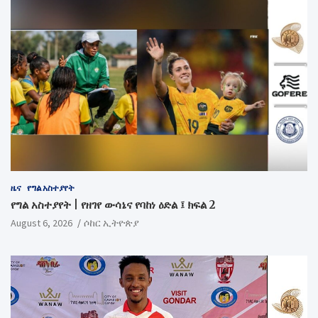
ዜና
የግል አስተያየት
የግል አስተያየት | የዘገየ ውሳኔና የባከነ ዕድል ፤ ክፍል 2
August 6, 2026
ሶከር ኢትዮጵያ