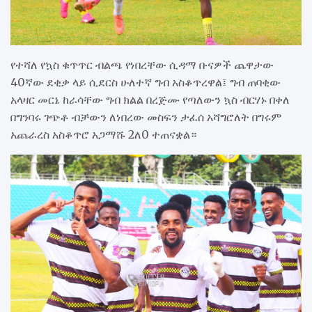
የተሻለ የኳስ ቁጥጥር ብልጫ የነበረቸው ሲዳማ ቡናዎች ጨዋታው
40ኛው ደቂቃ ላይ ሲደርስ ሁለተኛ ግብ አስቆጥረዋል፤ ግብ ጠባቂው
አላዛር መርኔ ከራሳቸው ግብ ክልል በረጅሙ የጣለውን ኳስ ብርሃኑ በቀለ
በግንባሩ ገጭቶ ብቻውን ለነበረው መስፍን ታፈሰ አሻግሮለት በግሩም
አጨራረስ አስቆጥሮ አጋማሹ 2ለ0 ተጠናቋል።