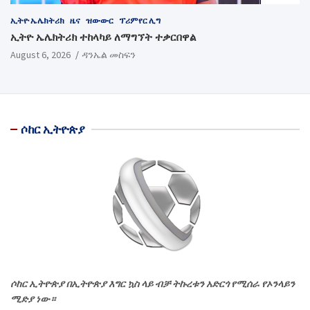
ኢትዮ ኤሌክትሪክ
ዜና
ዝውውር
ፕሪምየር ሊግ
ኢትዮ ኤሌክትሪክ ተከላካይ ለማግኘት ተቃርበዋል
August 6, 2026
ዳንኤል መስፍን
ሶከር ኢትዮጵያ
ሶከር ኢትዮጵያ በኢትዮጵያ እግር ኳስ ላይ ብቻ ትኩረቱን አድርጎ የሚሰራ የኦንላይን
ሚድያ ነው።