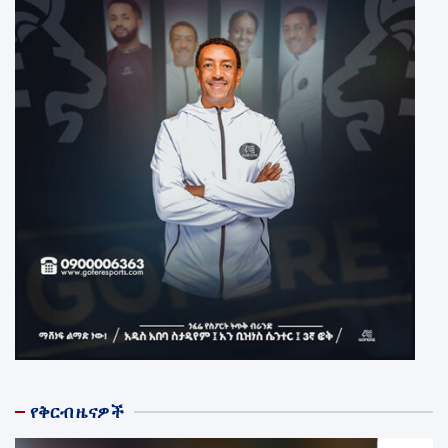
የቅርብ ዜናዎች