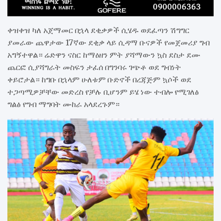
ቀዝቀዝ ካለ አጀማመር በኋላ ደቂቃዎች ሲሄዱ ወደፈጣን ሽግግር
ያመራው ጨዋታው 17ኛው ደቂቃ ላይ ሲዳማ ቡናዎች የመጀመሪያ ግብ
አግኝተዋል። ሬድዋን ናስር ከማዕዘን ምት ያሻማውን ኳስ ደስታ ደሙ
ጨርፎ ሲያሻግራት መስፍን ታፈሰ በግንባሩ ገጭቶ ወደ ግብነት
ቀይሮታል። ከግቡ በኋላም ሁለቱም ቡድኖች በረጃጅም ኳሶች ወደ
ተጋጣሚዎቻቸው መድረስ የቻሉ ቢሆንም ይሄ ነው ተብሎ የሚገለፅ
ግልፅ የግብ ማግባት ሙከራ አላደረጉም።