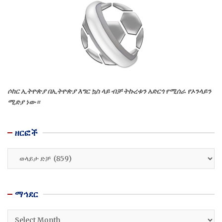
ሶከር ኢትዮጵያ በኢትዮጵያ እግር ኳስ ላይ ብቻ ትኩረቱን አድርጎ የሚሰራ የኦንላይን
ሚድያ ነው።
ዘርፎች
ዘርፎች
ማኅደር
ማኅደር