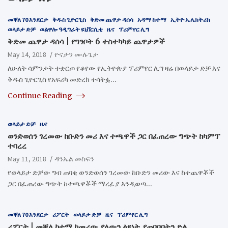
መቐለ 70 እንደርታ
ቅዱስ ጊዮርጊስ
ቅድመ ጨዋታ ዳሰሳ
አዳማ ከተማ
ኢትዮ ኤሌክትሪክ
ወላይታ ድቻ
ወልዋሎ ዓዲግራት ዩኒቨርሲቲ
ዜና
ፕሪምየር ሊግ
​ቅድመ ጨዋታ ዳሰሳ | የግንቦት 6 ተስተካካይ ጨዋታዎች
May 14, 2018
ዮናታን ሙሉጌታ
ለሁለት ሳምንታት ተቋርጦ የቆየው የኢትዮጵያ ፕሪምየር ሊግ ዛሬ በወላይታ ድቻ እና
ቅዱስ ጊዮርጊስ የአፍሪካ መድረክ ተሳትፏ…
Continue Reading
ወላይታ ድቻ
ዜና
ወንድወሰን ገረመው ከቡድን መሪ እና ተጫዋች ጋር በፈጠረው ግጭት ከካምፕ
ተባረረ
May 11, 2018
ዳንኤል መስፍን
የወላይታ ድቻው ግብ ጠባቂ ወንድወሰን ገረመው ከቡድን መሪው እና ከተጨዋቾች
ጋር በፈጠረው ግጭት ከተጫዋቾች ማረፊያ እንዲወጣ…
መቐለ 70 እንደርታ
ሪፖርት
ወላይታ ድቻ
ዜና
ፕሪምየር ሊግ
ሪፖርት | መቐለ ከተማ ከመሪው ያለውን ልዩነት ያጠበበበትን ድል