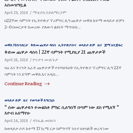
አስመዝግቧል
April 29, 2018
ማቲያስ ኃይለማርያም
በ22ኛው ሳምንት የኢትዮጵያ ፕሪምየር ሊግ ጨዋታ መቐለ ከተማ ወላይታ ድቻን
2-0 በመርታት ከመሪው ያለውን ልዩነት ማጥበብ…
መቐለ 70 እንደርታ
ቅድመ ጨዋታ ዳሰሳ
ኢትዮጵያ ቡና
ወላይታ ድቻ
ዜና
ጅማ አባ ጅፋር
ቅድመ ጨዋታ ዳሰሳ | 22ኛ ሳምንት የሚያዚያ 21 ጨዋታዎች
April 28, 2018
ዮናታን ሙሉጌታ
ዛሬ እና ትናንት አራት ጨዋታዎች የተካሄዱበት የኢትዮጵያ ፕሪምየር ሊግ 22ኛ
ሳምንት ነገ ደግሞ መቐለ እና አዲስ…
Continue Reading
ወላይታ ድቻ
ዜና
የወጣቶች እግርኳስ
” ሰው ጨዋታዬን ተመልክቶ ምክር ሲለግሰኝ በጣም ነው ደስ የሚለኝ ”
እዮብ አለማየሁ
April 24, 2018
ዳንኤል መስፍን
ከወላይታ ሶዶ ከተማ 17 ኪሜ ርቃ ከምትገኝ ጉኑኖ በተባለች ወረዳ ነው