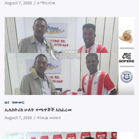
August 7, 2026
ቶማስ ቦጋለ
ዜና
ዝውውር
ኤሌክትሪክ ሁለት ተጫዋቾች አስፈረመ
August 7, 2026
ዳንኤል መስፍን