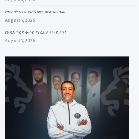
የጣና ሞገዶቹ የአማካዩን ውል አራዘሙ
August 7, 2026
የአዲስ ግደይ ቀጣይ ማረፊያ የት ይሆን?
August 7, 2026