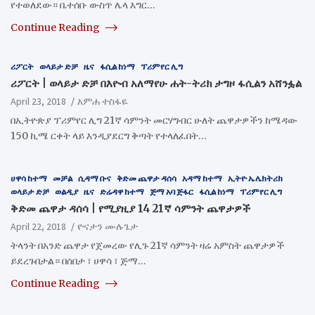
የተወለደው። ቤተሰቡ ውስጥ ሌላ እግር…
Continue Reading
ሪፖርት
ወላይታ ድቻ
ዜና
ፋሲል ከነማ
ፕሪምየር ሊግ
ሪፖርት | ወላይታ ድቻ በእዮብ አለማየሁ ሐት-ትሪክ ታግዞ ፋሲልን አሸንፏል
April 23, 2018
አምሐ ተስፋዬ
በኢትዮጵያ ፕሪምየር ሊግ 21ኛ ሳምንት መርሃግብር ሁለት ጨዋታዎችን ከሜዳው
150 ኪሜ ርቀት ላይ እንዲያደርግ ቅጣት የተላለፈበት…
ሀዋሳ ከተማ
መቻል
ሲዳማ ቡና
ቅድመ ጨዋታ ዳሰሳ
አዳማ ከተማ
ኢትዮ ኤሌክትሪክ
ወላይታ ድቻ
ወልዲያ
ዜና
ድሬዳዋ ከተማ
ጅማ አባ ጅፋር
ፋሲል ከነማ
ፕሪምየር ሊግ
ቅድመ ጨዋታ ዳሰሳ | የሚያዚያ 14 21ኛ ሳምንት ጨዋታዎች
April 22, 2018
ዮናታን ሙሉጌታ
ትላንት በአንድ ጨዋታ የጀመረው የሊጉ 21ኛ ሳምንት ዛሬ አምስት ጨዋታዎች
ይደረጉበታል። በሰበታ ፣ ሀዋሳ ፣ ጅማ…
Continue Reading