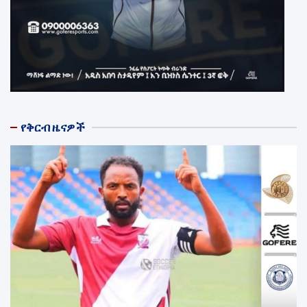
የቅርብ ዜናዎች