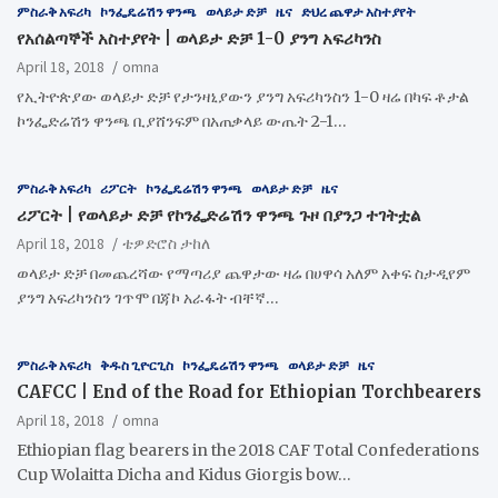
ምስራቅ አፍሪካ
ኮንፌዴሬሽን ዋንጫ
ወላይታ ድቻ
ዜና
ድህረ ጨዋታ አስተያየት
የአሰልጣኞች አስተያየት | ወላይታ ድቻ 1-0 ያንግ አፍሪካንስ
April 18, 2018
omna
የኢትዮጵያው ወላይታ ድቻ የታንዛኒያውን ያንግ አፍሪካንስን 1-0 ዛሬ በካፍ ቶታል
ኮንፌድሬሽን ዋንጫ ቢያሸንፍም በአጠቃላይ ውጤት 2-1…
ምስራቅ አፍሪካ
ሪፖርት
ኮንፌዴሬሽን ዋንጫ
ወላይታ ድቻ
ዜና
ሪፖርት | የወላይታ ድቻ የኮንፌድሬሽን ዋንጫ ጉዞ በያንጋ ተገትቷል
April 18, 2018
ቴዎድሮስ ታከለ
ወላይታ ድቻ በመጨረሻው የማጣሪያ ጨዋታው ዛሬ በሀዋሳ አለም አቀፍ ስታዲየም
ያንግ አፍሪካንስን ገጥሞ በጃኮ አራፋት ብቸኛ…
ምስራቅ አፍሪካ
ቅዱስ ጊዮርጊስ
ኮንፌዴሬሽን ዋንጫ
ወላይታ ድቻ
ዜና
CAFCC | End of the Road for Ethiopian Torchbearers
April 18, 2018
omna
Ethiopian flag bearers in the 2018 CAF Total Confederations
Cup Wolaitta Dicha and Kidus Giorgis bow…