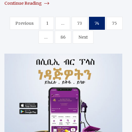
Continue Reading
Posts
Previous
1
…
73
74
75
pagination
…
86
Next