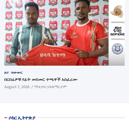
ዜና
ዝውውር
በርበሬዎቹ የፊት መስመር ተጫዋች አስፈረሙ
August 7, 2026
ማቲያስ ኃይለማርያም
ሶከር ኢትዮጵያ