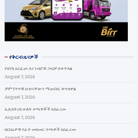
የቅርብ ዜናዎች
የሄኖክ አርፊጮ እና ነብሮቹ ጋብቻ ይቀጥላል
August 7, 2026
ቻምፕዮኖቹ ቡድናቸውን ማጠናከር ቀጥለዋል
August 7, 2026
ኤሌክትሪክ ሁለት ተጫዋቾች አስፈረመ
August 7, 2026
በርበሬዎቹ የፊት መስመር ተጫዋች አስፈረሙ
August 7, 2026