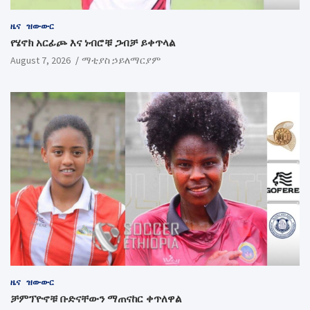
ዜና
ዝውውር
የሄኖክ አርፊጮ እና ነብሮቹ ጋብቻ ይቀጥላል
August 7, 2026
ማቲያስ ኃይለማርያም
ዜና
ዝውውር
ቻምፕዮኖቹ ቡድናቸውን ማጠናከር ቀጥለዋል