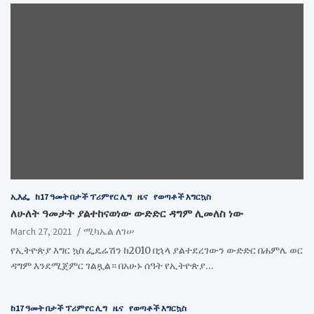
ኢእፌ
ከ17 ዓመት በታች ፕሪምየር ሊግ
ዜና
የወጣቶች እግርኳስ
ለሁለት ዓመታት ያልተከናወነው ውድድር ዳግም ሊመለስ ነው
March 27, 2021
ሚካኤል ለገሠ
የኢትዮጵያ እግር ኳስ ፌዴሬሽን ከ2010 በኋላ ያልተደረገውን ውድድር በሐምሌ ወር
ዳግም እንደሚጀምር ገልጿል። በአሁኑ ሰዓት የኢትዮጵያ…
ከ17 ዓመት በታች ፕሪምየር ሊግ
ዜና
የወጣቶች እግርኳስ