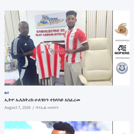
ዜና
ኢትዮ ኤሌክትሪክ ሁለገቡን ተከላካይ አስፈረመ
August 7, 2026
ዳንኤል መስፍን