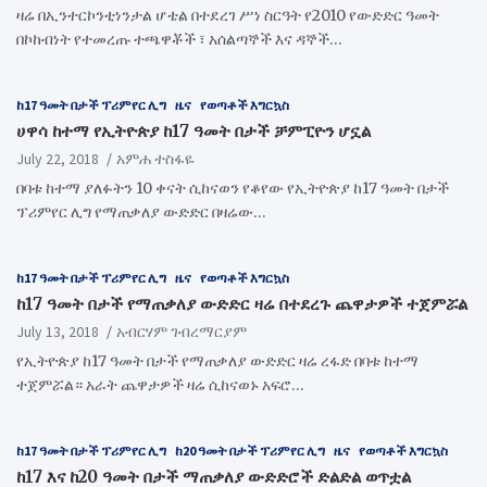
ዛሬ በኢንተርኮንቲነንታል ሆቴል በተደረገ ሥነ ስርዓት የ2010 የውድድር ዓመት
በኮከብነት የተመረጡ ተጫዋቾች ፣ አሰልጣኞች እና ዳኞች…
ከ17 ዓመት በታች ፕሪምየር ሊግ
ዜና
የወጣቶች እግርኳስ
ሀዋሳ ከተማ የኢትዮጵያ ከ17 ዓመት በታች ቻምፒዮን ሆኗል
July 22, 2018
አምሐ ተስፋዬ
በባቱ ከተማ ያለፉትን 10 ቀናት ሲከናወን የቆየው የኢትዮጵያ ከ17 ዓመት በታች
ፕሪምየር ሊግ የማጠቃለያ ውድድር በዛሬው…
ከ17 ዓመት በታች ፕሪምየር ሊግ
ዜና
የወጣቶች እግርኳስ
ከ17 ዓመት በታች የማጠቃለያ ውድድር ዛሬ በተደረጉ ጨዋታዎች ተጀምሯል
July 13, 2018
አብርሃም ገብረማርያም
የኢትዮጵያ ከ17 ዓመት በታች የማጠቃለያ ውድድር ዛሬ ረፋድ በባቱ ከተማ
ተጀምሯል። አራት ጨዋታዎች ዛሬ ሲከናወኑ አፍሮ…
ከ17 ዓመት በታች ፕሪምየር ሊግ
ከ20 ዓመት በታች ፕሪምየር ሊግ
ዜና
የወጣቶች እግርኳስ
ከ17 እና ከ20 ዓመት በታች ማጠቃለያ ውድድሮች ድልድል ወጥቷል