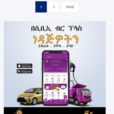
Posts
1
2
Next
pagination