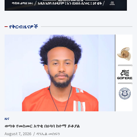
የቅርብ ዜናዎች
ዜና
ወጣቱ የመስመር አጥቂ በሀላባ ከተማ ይቆያል
August 7, 2026
ዳንኤል መስፍን