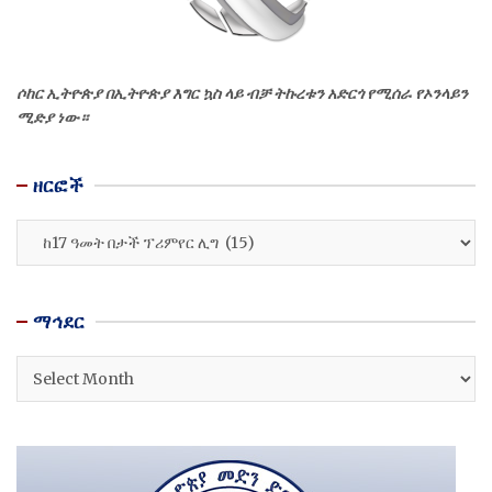
ሶከር ኢትዮጵያ በኢትዮጵያ እግር ኳስ ላይ ብቻ ትኩረቱን አድርጎ የሚሰራ የኦንላይን
ሚድያ ነው።
ዘርፎች
ዘርፎች
ማኅደር
ማኅደር