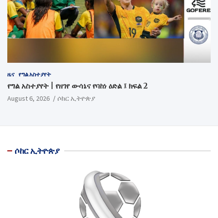
ዜና
የግል አስተያየት
የግል አስተያየት | የዘገየ ውሳኔና የባከነ ዕድል ፤ ክፍል 2
August 6, 2026
ሶከር ኢትዮጵያ
ሶከር ኢትዮጵያ