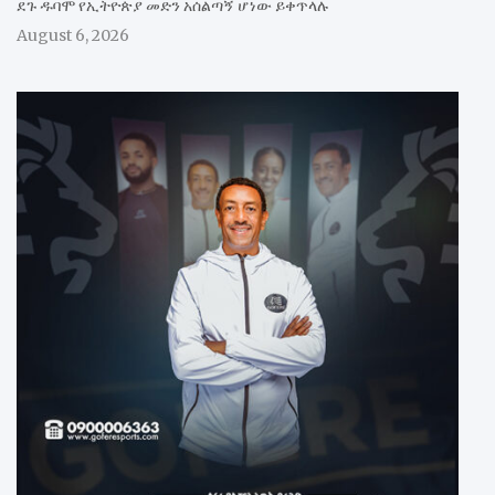
ደጉ ዱባሞ የኢትዮጵያ መድን አሰልጣኝ ሆነው ይቀጥላሉ
August 6, 2026