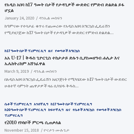
የአዲስ አበባ ከ17 ዓመት በታች የታዳጊዎች ውድድር የምድብ ድልድል ይፋ
ሆኗል
January 24, 2020
ዳንኤል መስፍን
ከዓምናው የተሳታፊ ቁጥሩ የጨመረው የአዲስ አበባ እግርኳስ ፌዴሬሽን
የሚያዘጋጀው ከ17 ዓመት በታች የታዳጊዎች ውድድር የምድብ ድልድል…
ከ17 ዓመት በታች ፕሪምየር ሊግ
ዜና
የወጣቶች እግርኳስ
አአ U-17 | ቅዱስ ጊዮርጊስ ተከታታይ ድሉን ሲያስመዘግብ ሐሌታ እና
ኤሌክትሪክም አሸንፈዋል
March 9, 2019
ዳንኤል መስፍን
በአዲስ አበባ እግርኳስ ፌዴሬሽን አዘጋጅነት የሚካሄደው ከ17 ዓመት በታች ውድድር
ሁለተኛ ሳምንት ጨዋታዎች ዛሬ ሲካሄዱ ቅዱስ…
ሴቶች ፕሪምየር ሊግ
አንደኛ ሊግ
ከ17 ዓመት በታች ፕሪምየር ሊግ
ከ20 ዓመት በታች ፕሪምየር ሊግ
ከፍተኛ ሊግ
ዜና
የሴቶች እግርኳስ
የወጣቶች እግርኳስ
ፕሪምየር ሊግ
የ2010 የኮከቦች ምርጫ ሲጠቃለል
November 15, 2018
ዮናታን ሙሉጌታ