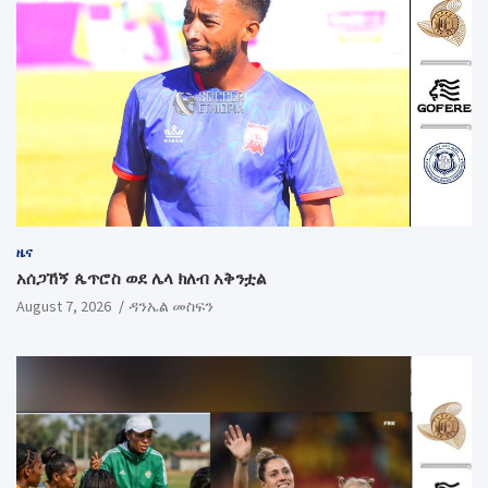
ዜና
አሰጋኸኝ ጴጥሮስ ወደ ሌላ ክለብ አቅንቷል
August 7, 2026
ዳንኤል መስፍን