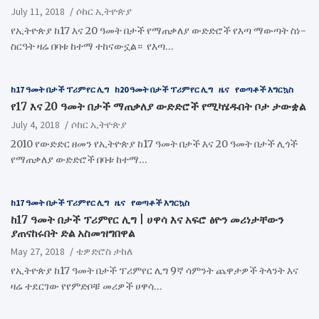
July 11, 2018
ሶከር ኢትዮጵያ
የኢትዮጵያ ከ17 እና 20 ዓመት በታች የማጠቃለያ ውድድሮች የእጣ ማውጣት ስነ-
ስርዓት ዛሬ በባቱ ከተማ ተከናውኗል። የእጣ…
ከ17 ዓመት በታች ፕሪምየር ሊግ
ከ20 ዓመት በታች ፕሪምየር ሊግ
ዜና
የወጣቶች እግርኳስ
የ17 እና 20 ዓመት በታች ማጠቃለያ ውድድሮች የሚካሄዱበት ቦታ ታውቋል
July 4, 2018
ሶከር ኢትዮጵያ
2010 የውድድር ዘመን የኢትዮጵያ ከ17 ዓመት በታች እና 20 ዓመት በታች ሊጎች
የማጠቃለያ ውድድሮች በባቱ ከተማ…
ከ17 ዓመት በታች ፕሪምየር ሊግ
ዜና
የወጣቶች እግርኳስ
ከ17 ዓመት በታች ፕሪምየር ሊግ | ሀዋሳ እና አፍሮ ፅዮን መሪነታቸውን
ያጠናከሩበት ድል አስመዝግበዋል
May 27, 2018
ቴዎድሮስ ታከለ
የኢትዮጵያ ከ17 ዓመት በታች ፕሪምየር ሊግ 9ኛ ሳምንት ጨዋታዎች ትላንት እና
ዛሬ ተደርገው የየምድቦቹ መሪዎች ሀዋሳ…