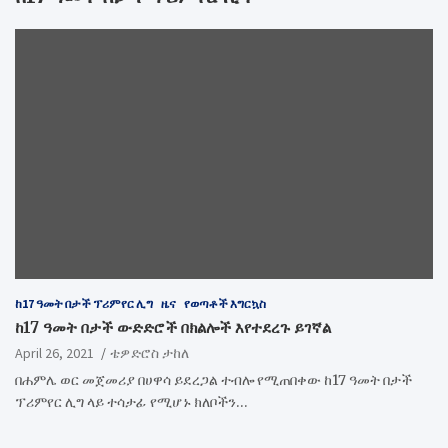
ከ17 ዓመት በታች ፕሪምየር ሊግ
ዜና
የወጣቶች እግርኳስ
ከ17 ዓመት በታች ውድድሮች በክልሎች እየተደረጉ ይገኛል
April 26, 2021
ቴዎድሮስ ታከለ
በሐምሌ ወር መጀመሪያ በሀዋሳ ይደረጋል ተብሎ የሚጠበቀው ከ17 ዓመት በታች
ፕሪምየር ሊግ ላይ ተሳታፊ የሚሆኑ ክለቦችን…