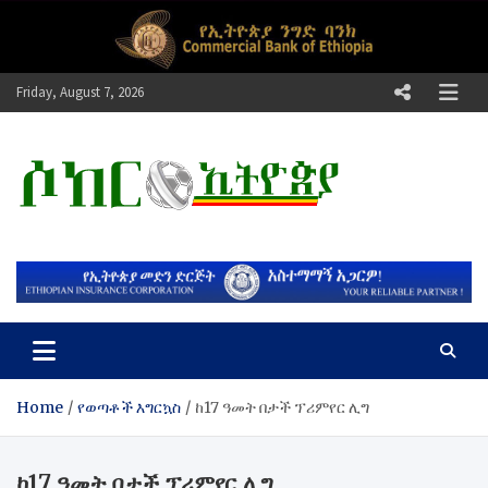
Skip
to
content
Friday, August 7, 2026
ሶከር ኢትዮጵያ
የኢትዮጵያ እግርኳስ ድምፅ !
Home
የወጣቶች እግርኳስ
ከ17 ዓመት በታች ፕሪምየር ሊግ
ከ17 ዓመት በታች ፕሪምየር ሊግ