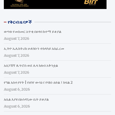
የቅርብ ዜናዎች
ወጣቱ የመስመር አጥቂ በሀላባ ከተማ ይቆያል
August 7, 2026
ኢትዮ ኤሌክትሪክ ሁለገቡን ተከላካይ አስፈረመ
August 7, 2026
አሰጋኸኝ ጴጥሮስ ወደ ሌላ ክለብ አቅንቷል
August 7, 2026
የግል አስተያየት | የዘገየ ውሳኔና የባከነ ዕድል ፤ ክፍል 2
August 6, 2026
አቤል እያዩ በአሳዳጊው ቤት ይቆያል
August 6, 2026