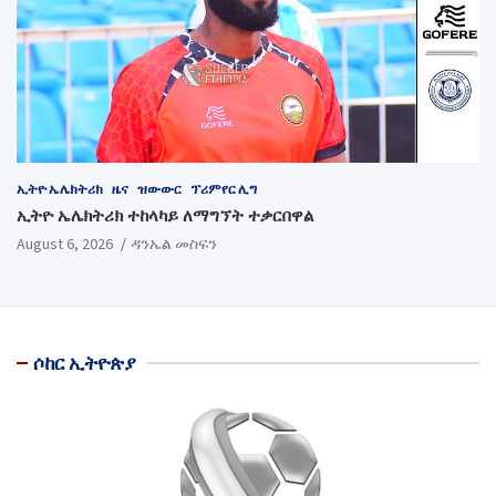
ኢትዮ ኤሌክትሪክ
ዜና
ዝውውር
ፕሪምየር ሊግ
ኢትዮ ኤሌክትሪክ ተከላካይ ለማግኘት ተቃርበዋል
August 6, 2026
ዳንኤል መስፍን
ሶከር ኢትዮጵያ