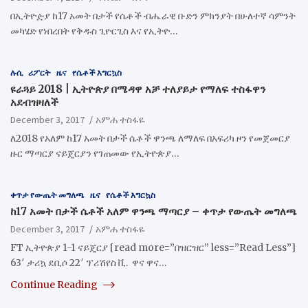
በኢትዮዽያ ከ17 አመት በታች የሴቶች ብሔራዊ ቡድን ምክንያት በሁለተኛ ሳምንት
መካሄድ የነበረበት የቅዱስ ጊዮርጊስ እና የኢትዮ…
ሉሲ
ሪፖርት
ዜና
የሴቶች እግርኳስ
​ዩራጓይ 2018 | ኢትዮጵያ በሜዳዋ አቻ ተለያይታ የማለፍ ተስፋዋን
አደብዝዛለች
December 3, 2017
አምሐ ተስፋዬ
ለ2018 የአለም ከ17 አመት በታች ሴቶች ዋንጫ ለማለፍ በአፍሪካ ዞን የመጀመርያ
ዙር ማጣርያ ናይጄርያን የገጠመው የኢትዮጵያ…
ቀጥታ የውጤት መግለጫ
ዜና
የሴቶች እግርኳስ
ከ17 አመት በታች ሴቶች አለም ዋንጫ ማጣርያ – ቀጥታ የውጤት መግለጫ
December 3, 2017
አምሐ ተስፋዬ
FT ኢትዮጵያ 1-1 ናይጄርያ [read more=”በዝርዝር” less=”Read Less”]
63′ ታሪኳ ደቢሶ 22′ ፕሪሽየስ ቪ. ዋና ዋና…
Continue Reading