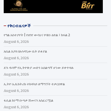
የቅርብ ዜናዎች
የግል አስተያየት | የዘገየ ውሳኔና የባከነ ዕድል ፤ ክፍል 2
August 6, 2026
አቤል እያዩ በአሳዳጊው ቤት ይቆያል
August 6, 2026
ደጉ ዱባሞ የኢትዮጵያ መድን አሰልጣኝ ሆነው ይቀጥላሉ
August 6, 2026
ኢትዮ ኤሌክትሪክ ተከላካይ ለማግኘት ተቃርበዋል
August 6, 2026
ፋሲል ከነማ ቡጣቃ ሸመናን አስፈርሟል
August 6, 2026