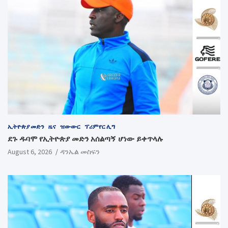
ኢትዮጵያ መድን
ዜና
ዝውውር
ፕሪምየር ሊግ
ደጉ ዱባሞ የኢትዮጵያ መድን አሰልጣኝ ሆነው ይቀጥላሉ
August 6, 2026
ዳንኤል መስፍን