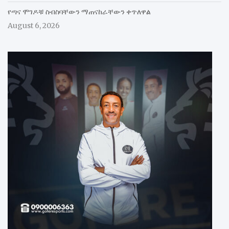
የጣና ሞገዶቹ ስብስባቸውን ማጠናከራቸውን ቀጥለዋል
August 6, 2026