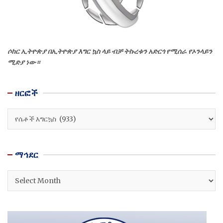
ሶከር ኢትዮጵያ በኢትዮጵያ እግር ኳስ ላይ ብቻ ትኩረቱን አድርጎ የሚሰራ የኦንላይን
ሚድያ ነው።
ዘርፎች
ዘርፎች
ማኅደር
ማኅደር