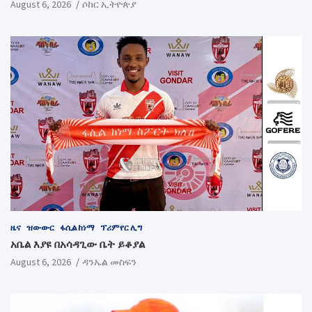
August 6, 2026
ሶከር ኢትዮጵያ
ዜና
ዝውውር
ፋሲል ከነማ
ፕሪምየር ሊግ
አቤል እያዩ በአሳዳጊው ቤት ይቆያል
August 6, 2026
ዳንኤል መስፍን