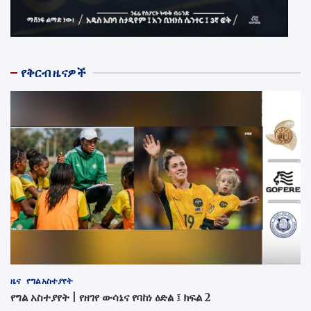
የቅርብ ዜናዎች
ዜና
የግል አስተያየት
የግል አስተያየት | የዘገየ ውሳኔና የባከነ ዕድል ፤ ክፍል 2