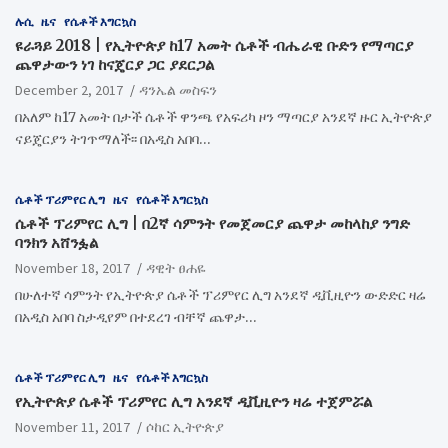
ሉሲ
ዜና
የሴቶች እግርኳስ
ዩራጓይ 2018 | የኢትዮጵያ ከ17 አመት ሴቶች ብሔራዊ ቡድን የማጣርያ
ጨዋታውን ነገ ከናጄርያ ጋር ያደርጋል
December 2, 2017
ዳንኤል መስፍን
በአለም ከ17 አመት በታች ሴቶች ዋንጫ የአፍሪካ ዞን ማጣርያ አንደኛ ዙር ኢትዮጵያ
ናይጄርያን ትገጥማለች፡፡ በአዲስ አበባ…
ሴቶች ፕሪምየር ሊግ
ዜና
የሴቶች እግርኳስ
​ሴቶች ፕሪምየር ሊግ | በ2ኛ ሳምንት የመጀመርያ ጨዋታ መከላከያ ንግድ
ባንክን አሸንፏል
November 18, 2017
ዳዊት ፀሐዬ
በሁለተኛ ሳምንት የኢትዮጵያ ሴቶች ፕሪምየር ሊግ አንደኛ ዲቪዚዮን ውድድር ዛሬ
በአዲስ አበባ ስታዲየም በተደረገ ብቸኛ ጨዋታ…
ሴቶች ፕሪምየር ሊግ
ዜና
የሴቶች እግርኳስ
የኢትዮጵያ ሴቶች ፕሪምየር ሊግ አንደኛ ዲቪዚዮን ዛሬ ተጀምሯል
November 11, 2017
ሶከር ኢትዮጵያ