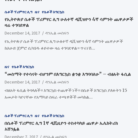
ሴቶች ፕሪምየር ሊግ
ዜና
የሴቶች እግርኳስ
​የኢትዮጵያ ሴቶች ፕሪምየር ሊግ ሁለተኛ ዲቪዝዮን 4ኛ ሳምንት ጨዋታዎች
ዛሬ ተገባደዋል
December 14, 2017
ዳንኤል መስፍን
የኢትዮጵያ ሴቶች ፕሪምየር ሊግ ሁለተኛ ዲቪዝዮን 4ኛ ሳምንት ጨዋታዎች
ከእሁድ ጀምሮ ሲካሄዱ ቆይተው ዛሬ ተገባደዋል። ጥሩነሽ…
ዜና
የሴቶች እግርኳስ
“መስማት የተሳናት ብሆንም በእግርኳስ ቋንቋ እግባባለሁ” – ብፅአት ፋሲል
December 14, 2017
ዳንኤል መስፍን
ብፅአት ፋሲል ትባላለች። እግርኳስ ተጨዋች ነች። በሴቶች እግርኳስ ያለፉትን 15
አመታት ካየናቸው የአማካይ ስፍራ ተጫዋቾች መካከል…
ሴቶች ፕሪምየር ሊግ
ዜና
የሴቶች እግርኳስ
​በሴቶች ፕሪምየር ሊግ 1ኛ ዲቪዚዮን ተስተካካይ ጨዋታ ኤሌክትሪክ
አሸንፏል
December 7, 2017
ዳንኤል መስፍን