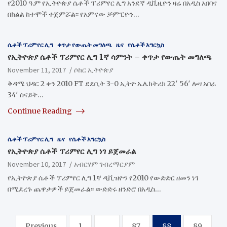
የ2010 ዓ.ም የኢትዮጵያ ሴቶች ፕሪምየር ሊግ አንደኛ ዲቪዚዮን ዛሬ በአዲስ አበባና
በክልል ከተሞች ተጀምሯል፡፡ የአምናው ቻምፒዮን…
ሴቶች ፕሪምየር ሊግ
ቀጥታ የውጤት መግለጫ
ዜና
የሴቶች እግርኳስ
የኢትዮጵያ ሴቶች ፕሪምየር ሊግ 1ኛ ሳምንት – ቀጥታ የውጤት መግለጫ
November 11, 2017
ሶከር ኢትዮጵያ
ቅዳሜ ህዳር 2 ቀን 2010 FT ደደቢት 3-0 ኢትዮ ኤሌክትሪክ 22′ 56′ ሎዛ አበራ
34′ ሰናይት…
Continue Reading
ሴቶች ፕሪምየር ሊግ
ዜና
የሴቶች እግርኳስ
​የኢትዮጵያ ሴቶች ፕሪምየር ሊግ ነገ ይጀመራል
November 10, 2017
አብርሃም ገብረማርያም
የኢትዮጵያ ሴቶች ፕሪምየር ሊግ 1ኛ ዲቪዝዮን የ2010 የውድድር ዘመን ነገ
በሚደረጉ ጨዋታዎች ይጀመራል፡፡ ውድድሩ ዘንድሮ በአዲስ…
Posts
Previous
1
…
87
88
89