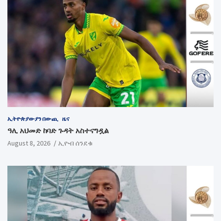
ኢትዮጵያውያን በውጪ
ዜና
ዓሊ አህመድ ከባድ ጉዳት አስተናግዷል
August 8, 2026
ኢዮብ ሰንደቁ