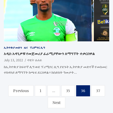
ኢትዮጵያ መድን
ዜና
ፕሪምየር ሊግ
አዲስ አዳጊዎቹ የመጀመሪያ ፈራሚያቸውን ለማግኘት ተቃርበዋል
July 13, 2022
ዳዊት ፀሐዬ
ከኢትዮጵያ ከፍተኛ ሊግ ወደ ፕሪሚየር ሊግ ያደጉት ኢትዮጵያ መድኖች የመስመር
ተከላካይ ለማግኘት ከጫፍ ደርሰዋል። ከስድስት ዓመታት…
Posts
Previous
1
…
35
36
37
pagination
Next