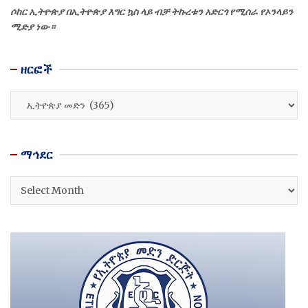
ሶከር ኢትዮጵያ በኢትዮጵያ እግር ኳስ ላይ ብቻ ትኩረቱን አድርጎ የሚሰራ የኦንላይን
ሚድያ ነው።
ዘርፎች
ዘርፎች
ማኅደር
ማኅደር