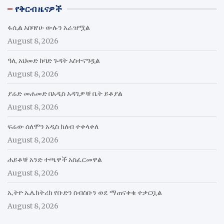
የቅርብ ዜናዎች
ፋሲል አበባየሁ ውሉን አራዝሟል
August 8, 2026
ዓሊ አህመድ ከባድ ጉዳት አስተናግዷል
August 8, 2026
ያሬድ መሐመድ በአዲስ አዳጊዎቹ ቤት ይቆያል
August 8, 2026
ፍሬው ሰለሞን አዲስ ክለብ ተቀላቀለ
August 8, 2026
ሐይቆቹ አንድ ተጫዋች አስፈርመዋል
August 8, 2026
ኢትዮ ኤሌክትሪክ የቡድን ስብስቡን ወደ ማጠናቀቁ ተቃርቧል
August 8, 2026