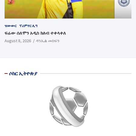
ዝውውር
ፕሪምየር ሊግ
ፍሬው ሰለሞን አዲስ ክለብ ተቀላቀለ
August 8, 2026
ዳንኤል መስፍን
ሶከር ኢትዮጵያ