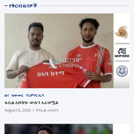
የቅርብ ዜናዎች
ዜና
ዝውውር
ፕሪምየር ሊግ
ፋሲል አበባየሁ ውሉን አራዝሟል
August 8, 2026
ዳንኤል መስፍን