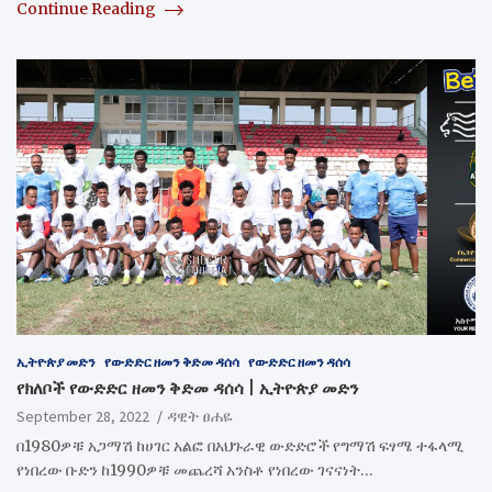
Continue Reading
ኢትዮጵያ መድን
የውድድር ዘመን ቅድመ ዳሰሳ
የውድድር ዘመን ዳሰሳ
የክለቦች የውድድር ዘመን ቅድመ ዳሰሳ | ኢትዮጵያ መድን
September 28, 2022
ዳዊት ፀሐዬ
በ1980ዎቹ አጋማሽ ከሀገር አልፎ በአህጉራዊ ውድድሮች የግማሽ ፍፃሜ ተፋላሚ
የነበረው ቡድን ከ1990ዎቹ መጨረሻ አንስቶ የነበረው ገናናነት…