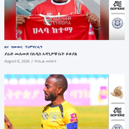
ዜና
ዝውውር
ፕሪምየር ሊግ
ያሬድ መሐመድ በአዲስ አዳጊዎቹ ቤት ይቆያል
August 8, 2026
ዳንኤል መስፍን