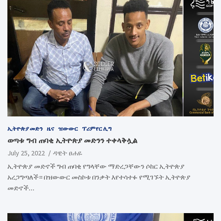
ኢትዮጵያ መድን
ዜና
ዝውውር
ፕሪምየር ሊግ
ወጣቱ ግብ ጠባቂ ኢትዮጵያ መድንን ተቀላቅሏል
July 25, 2022
ዳዊት ፀሐዬ
ኢትዮጵያ መድኖች ግብ ጠባቂ የግላቸው ማድረጋቸውን ሶከር ኢትዮጵያ
አረጋግጣለች። በዝውውር መስኮቱ በንቃት እየተሳተፉ የሚገኙት ኢትዮጵያ
መድኖች…