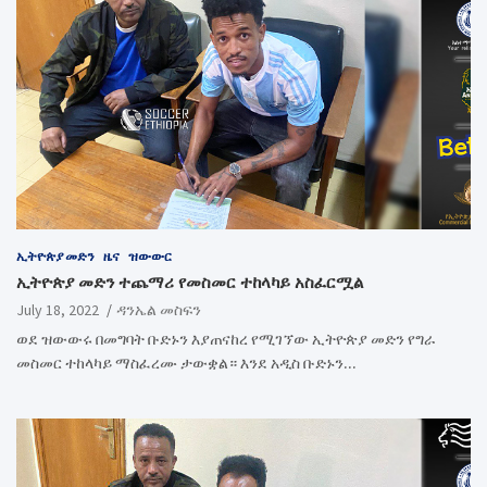
ኢትዮጵያ መድን
ዜና
ዝውውር
ኢትዮጵያ መድን ተጨማሪ የመስመር ተከላካይ አስፈርሟል
July 18, 2022
ዳንኤል መስፍን
ወደ ዝውውሩ በመግባት ቡድኑን እያጠናከረ የሚገኘው ኢትዮጵያ መድን የግራ
መስመር ተከላካይ ማስፈረሙ ታውቋል። እንደ አዲስ ቡድኑን…