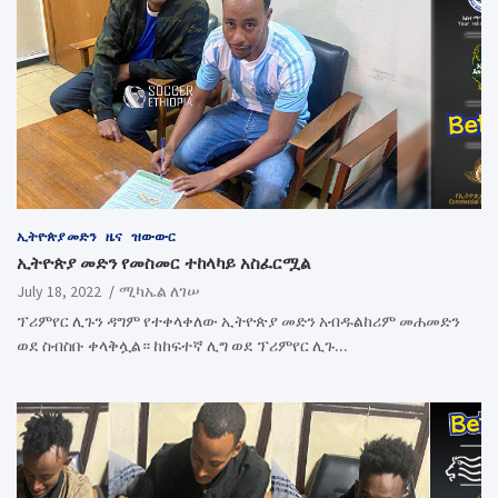
ኢትዮጵያ መድን
ዜና
ዝውውር
ኢትዮጵያ መድን የመስመር ተከላካይ አስፈርሟል
July 18, 2022
ሚካኤል ለገሠ
ፕሪምየር ሊጉን ዳግም የተቀላቀለው ኢትዮጵያ መድን አብዱልከሪም መሐመድን
ወደ ስብስቡ ቀላቅሏል። ከከፍተኛ ሊግ ወደ ፕሪምየር ሊጉ…