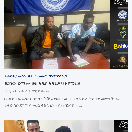
ኢትዮጵያ መድን
ዜና
ዝውውር
ፕሪምየር ሊግ
ፀጋሰው ድማሙ ወደ አዲስ አዳጊዎቹ አምርቷል
July 21, 2022
ዳዊት ፀሐዬ
በርከት ያሉ አዳዲስ ተጫዋቾች እያስፈረሙ የሚገኙት ኢትዮጵያ መድኖች ዛሬ
ረፋድ ላይ ደግሞ የመሀል ተከላካይ ወደ ስብስባቸው…