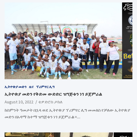
ኢትዮጵያ መድን
ዜና
ፕሪምየር ሊግ
ኢትዮጵያ መድን የቅድመ ውድድር ዝግጅቱን ነገ ይጀምራል
August 10, 2022
ቴዎድሮስ ታከለ
ከስምንት ዓመታት በኋላ ወደ ኢትዮጵያ ፕሪምየር ሊግ መመለስ የቻለው ኢትዮጵያ
መድን በአዳማ ከተማ ዝግጅቱን ነገ ይጀምራል።…