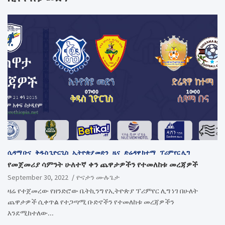
ሲዳማ ቡና
ቅዱስ ጊዮርጊስ
ኢትዮጵያ መድን
ዜና
ድሬዳዋ ከተማ
ፕሪምየር ሊግ
የመጀመሪያ ሳምንት ሁለተኛ ቀን ጨዋታዎችን የተመለከቱ መረጃዎች
September 30, 2022
ዮናታን ሙሉጌታ
ዛሬ የተጀመረው የዘንድሮው ቤትኪንግ የኢትዮጵያ ፕሪምየር ሊግ ነገ በሁለት
ጨዋታዎች ሲቀጥል የተጋጣሚ ቡድኖችን የተመለከቱ መረጃዎችን
እንደሚከተለው…