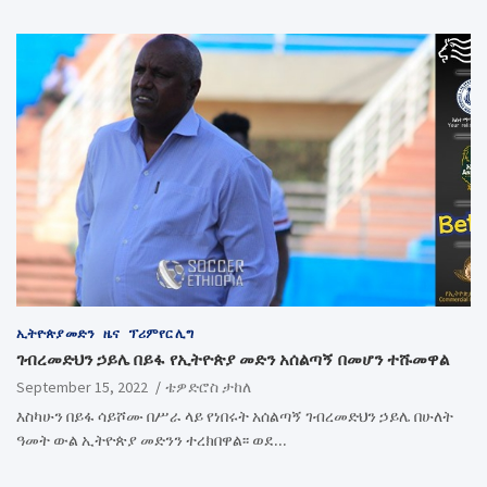
ኢትዮጵያ መድን
ዜና
ፕሪምየር ሊግ
ገብረመድህን ኃይሌ በይፋ የኢትዮጵያ መድን አሰልጣኝ በመሆን ተሹመዋል
September 15, 2022
ቴዎድሮስ ታከለ
እስካሁን በይፋ ሳይሾሙ በሥራ ላይ የነበሩት አሰልጣኝ ገብረመድህን ኃይሌ በሁለት
ዓመት ውል ኢትዮጵያ መድንን ተረክበዋል፡፡ ወደ…