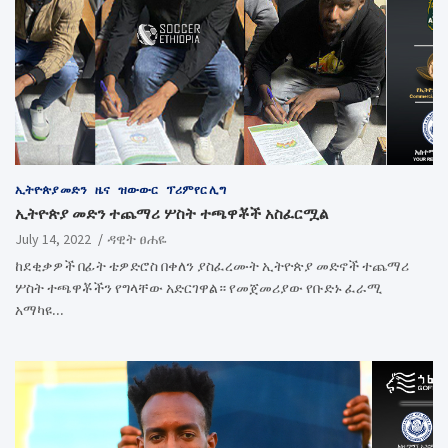
ኢትዮጵያ መድን
ዜና
ዝውውር
ፕሪምየር ሊግ
ኢትዮጵያ መድን ተጨማሪ ሦስት ተጫዋቾች አስፈርሟል
July 14, 2022
ዳዊት ፀሐዬ
ከደቂቃዎች በፊት ቴዎድሮስ በቀለን ያስፈረሙት ኢትዮጵያ መድኖች ተጨማሪ
ሦስት ተጫዋቾችን የግላቸው አድርገዋል። የመጀመሪያው የቡድኑ ፈራሚ
አማካዩ…